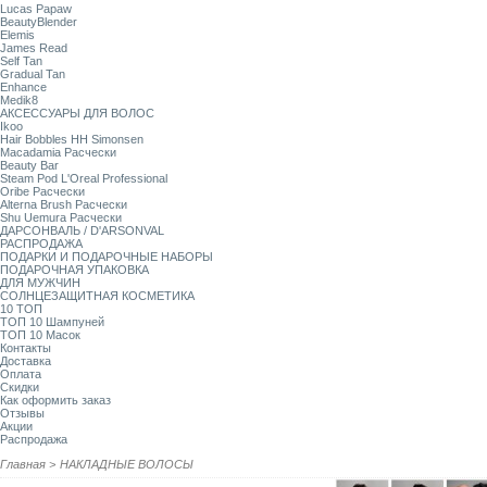
Lucas Papaw
BeautyBlender
Elemis
James Read
Self Tan
Gradual Tan
Enhance
Medik8
АКСЕССУАРЫ ДЛЯ ВОЛОС
Ikoo
Hair Bobbles HH Simonsen
Macadamia Расчески
Beauty Bar
Steam Pod L'Oreal Professional
Oribe Расчески
Alterna Brush Расчески
Shu Uemura Расчески
ДАРСОНВАЛЬ / D'ARSONVAL
РАСПРОДАЖА
ПОДАРКИ И ПОДАРОЧНЫЕ НАБОРЫ
ПОДАРОЧНАЯ УПАКОВКА
ДЛЯ МУЖЧИН
СОЛНЦЕЗАЩИТНАЯ КОСМЕТИКА
10 ТОП
ТОП 10 Шампуней
ТОП 10 Масок
Контакты
Доставка
Оплата
Скидки
Как оформить заказ
Отзывы
Акции
Распродажа
Главная
>
НАКЛАДНЫЕ ВОЛОСЫ