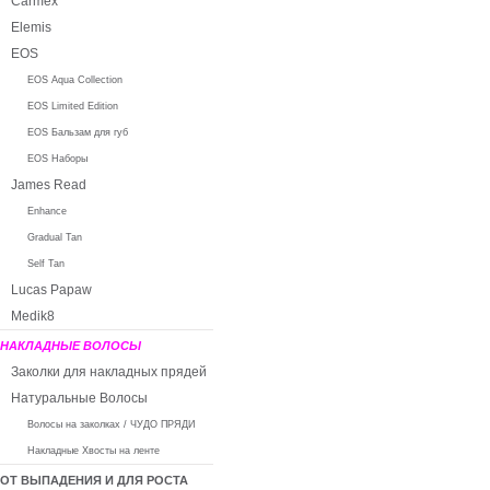
Carmex
Elemis
EOS
EOS Aqua Collection
EOS Limited Edition
EOS Бальзам для губ
EOS Наборы
James Read
Enhance
Gradual Tan
Self Tan
Lucas Papaw
Medik8
НАКЛАДНЫЕ ВОЛОСЫ
Заколки для накладных прядей
Натуральные Волосы
Волосы на заколках / ЧУДО ПРЯДИ
Накладные Хвосты на ленте
ОТ ВЫПАДЕНИЯ И ДЛЯ РОСТА