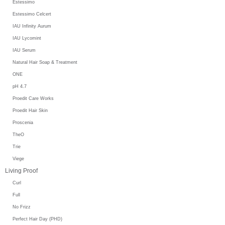
Estessimo
Estessimo Celcert
IAU Infinity Aurum
IAU Lycomint
IAU Serum
Natural Hair Soap & Treatment
ONE
pH 4.7
Proedit Care Works
Proedit Hair Skin
Proscenia
TheO
Trie
Viege
Living Proof
Curl
Full
No Frizz
Perfect Hair Day (PHD)