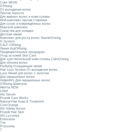
Color WOW
O’Rising
От выпадения волос
Против перхоти
Для жирных волос и кожи головы
AHA комплекс против старения
Для сухих и повреждённых волос
Морской комплекс
Средства для укладки
Детская линия
Комплекс для роста волос StaminOrising
G System
5 ALF-ORising
Линия ArgORising
Предварительные процедуры
Уход за кожей Skin Care
Для чувствительной кожи головы CalmOrising
Для объема волос
Purifying Очищающая линия
Hair Loss System От выпадения волос
Luce Линия для волос с золотом
Для окрашенных волос
Helianthi's Для окрашенных волос
O’Rising Шампунь
Alterna NEW
Lebel
IAU Serum
Proedit Care Works
Natural Hair Soap & Treatment
Cool Orange
IAU Infinity Aurum
Proedit Hair Skin
IAU Lycomint
Estessimo
Trie
Proscenia
7