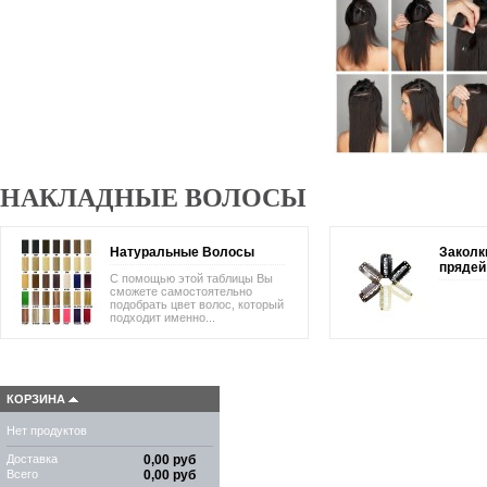
НАКЛАДНЫЕ ВОЛОСЫ
Натуральные Волосы
Заколк
прядей
С помощью этой таблицы Вы
сможете самостоятельно
подобрать цвет волос, который
подходит именно...
КОРЗИНА
Нет продуктов
Доставка
0,00 руб
Всего
0,00 руб