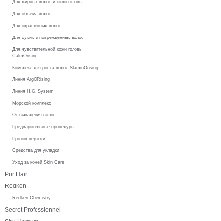
Для жирных волос и кожи головы
Для объема волос
Для окрашенных волос
Для сухих и повреждённых волос
Для чувствительной кожи головы
CalmOrising
Комплекс для роста волос StaminOrising
Линия ArgORising
Линия H.G. System
Морской комплекс
От выпадения волос
Предварительные процедуры
Против перхоти
Средства для укладки
Уход за кожей Skin Care
Pur Hair
Redken
Redken Chemistry
Secret Professionnel