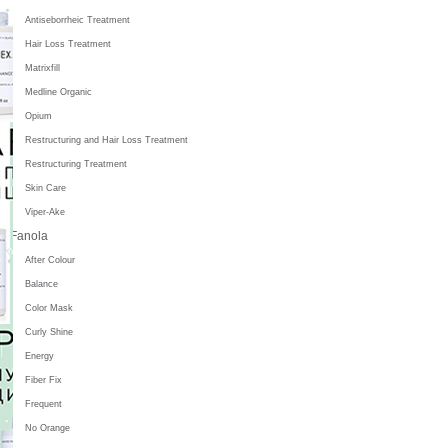
Antiseborrheic Treatment
Hair Loss Treatment
Matrixfill
Medline Organic
Opium
Restructuring and Hair Loss Treatment
Restructuring Treatment
Skin Care
Viper-Ake
Fanola
After Colour
Balance
Color Mask
Curly Shine
Energy
Fiber Fix
Frequent
No Orange