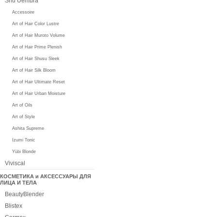
Shu Uemura
Accessoire
Art of Hair Color Lustre
Art of Hair Muroto Volume
Art of Hair Prime Plenish
Art of Hair Shusu Sleek
Art of Hair Silk Bloom
Art of Hair Ultimate Reset
Art of Hair Urban Moisture
Art of Oils
Art of Style
Ashita Supreme
Izumi Tonic
Yūbi Blonde
Viviscal
КОСМЕТИКА и АКСЕССУАРЫ ДЛЯ
ЛИЦА И ТЕЛА
BeautyBlender
Blistex