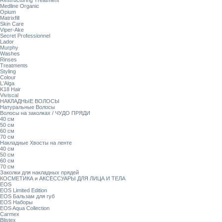
Restructuring Treatment
Medline Organic
Opium
Matrixfill
Skin Care
Viper-Ake
Secret Professionnel
Lador
Murphy
Washes
Rinses
Treatments
Styling
Colour
L'Alga
K18 Hair
Viviscal
НАКЛАДНЫЕ ВОЛОСЫ
Натуральные Волосы
Волосы на заколках / ЧУДО ПРЯДИ
40 см
50 см
60 см
70 см
Накладные Хвосты на ленте
40 см
50 см
60 см
70 см
Заколки для накладных прядей
КОСМЕТИКА и АКСЕССУАРЫ ДЛЯ ЛИЦА И ТЕЛА
EOS
EOS Limited Edition
EOS Бальзам для губ
EOS Наборы
EOS Aqua Collection
Carmex
Blistex