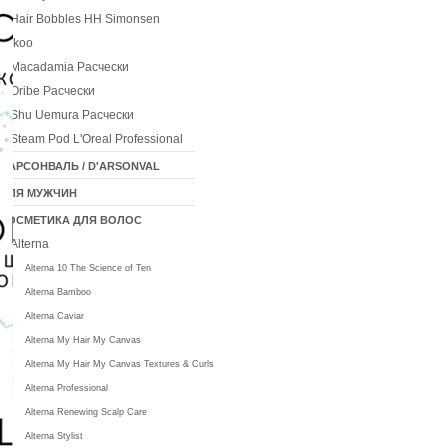
Hair Bobbles HH Simonsen
Ikoo
Macadamia Расчески
Oribe Расчески
Shu Uemura Расчески
Steam Pod L'Oreal Professional
ДАРСОНВАЛЬ / D'ARSONVAL
ДЛЯ МУЖЧИН
КОСМЕТИКА ДЛЯ ВОЛОС
Alterna
Alterna 10 The Science of Ten
Alterna Bamboo
Alterna Caviar
Alterna My Hair My Canvas
Alterna My Hair My Canvas Textures & Curls
Alterna Professional
Alterna Renewing Scalp Care
Alterna Stylist