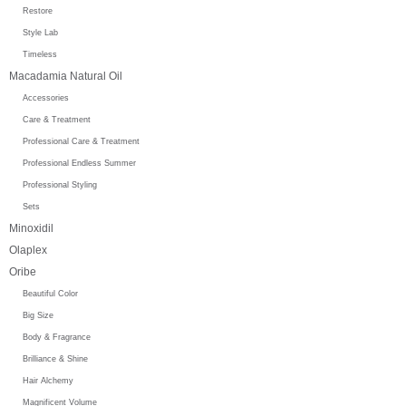
Restore
Style Lab
Timeless
Macadamia Natural Oil
Accessories
Care & Treatment
Professional Care & Treatment
Professional Endless Summer
Professional Styling
Sets
Minoxidil
Olaplex
Oribe
Beautiful Color
Big Size
Body & Fragrance
Brilliance & Shine
Hair Alchemy
Magnificent Volume