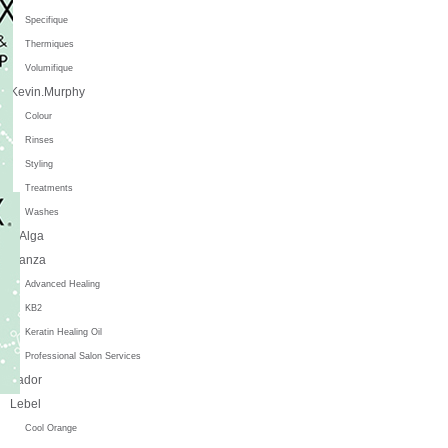
Specifique
Thermiques
Volumifique
Kevin.Murphy
Colour
Rinses
Styling
Treatments
Washes
L'Alga
L'anza
Advanced Healing
KB2
Keratin Healing Oil
Professional Salon Services
Lador
Lebel
Cool Orange