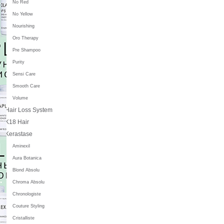
No Red
No Yellow
Nourishing
Oro Therapy
Pre Shampoo
Purity
Sensi Care
Smooth Care
Volume
Hair Loss System
K18 Hair
Kerastase
Aminexil
Aura Botanica
Blond Absolu
Chroma Absolu
Chronologiste
Couture Styling
Cristalliste