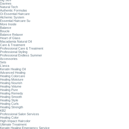
Big Size
Davines
Natural Tech
Authentic Formulas
Oi Essential Haircare
Alchemic System
Essential Haircare Su
More Inside
Balance
Boucle
Balance Relaxer
Heart of Glass
Macadamia Natural Oil
Care & Treatment
Professional Care & Treatment
Professional Styling
Professional Endless Summer
Accessories
Sets
L'anza
Keratin Healing Oil
Advanced Healing
Healing Colorcare
Healing Moisture
Healing Nourish
Healing Volume
Healing Pure
Healing Remedy
Healing Smooth
Healing Style
Healing Curls
Healing Strength
KB2
Professional Salon Services
Healing Color
High-Impact Haircolor
Ultimate Treatment
Keratin Healing Emergency Service