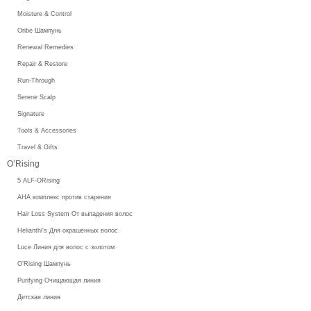
Moisture & Control
Oribe Шампунь
Renewal Remedies
Repair & Restore
Run-Through
Serene Scalp
Signature
Tools & Accessories
Travel & Gifts
O’Rising
5 ALF-ORising
AHA комплекс против старения
Hair Loss System От выпадения волос
Helianthi's Для окрашенных волос
Luce Линия для волос с золотом
O’Rising Шампунь
Purifying Очищающая линия
Детская линия