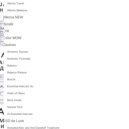
Alterna Travel
Alterna Шампунь
Alterna NEW
Biosilk
CHI
Color WOW
Davines
Alchemic System
Authentic Formulas
Balance
Balance Relaxer
Boucle
Essential Haircare Su
Heart of Glass
More Inside
Natural Tech
Oi Essential Haircare
DSD de Luxe
Antiseborrheic and Anti-Dandruff Treatment