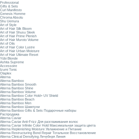
Professional
Gifts & Sets
Curl Manifesto
Genesis Homme
Chroma Absolu
Shu Uemura
Art of Style
Art of Hair Silk Bloom
Art of Hair Shusu Sleek
Art of Hair Prime Plenish
Art of Hair Muroto Volume
Art of Oils
Art of Hair Color Lustre
Art of Hair Urban Moisture
Art of Hair Ultimate Reset
Yūbi Blonde
Ashita Supreme
Accessoire
Izumi Tonic
Olaplex
Alterna
Alterna Bamboo
Alterna Bamboo Smooth
Alterna Bamboo Shine
Alterna Bamboo Volume
Alterna Bamboo Color Hold+ UV Shield
Alterna Bamboo Beach
Alterna Bamboo Men
Alterna Bamboo Шампуни
Alterna Bamboo Gifts & Sets Подарочные наборы
Распродажа
Alterna Caviar
Alterna Caviar Anti-Frizz Для разглаживания волос
Alterna Caviar Infinite Color Hold Максимальная защита цвета
Alterna Replenishing Moisture Увлажнение и Питание
Alterna Restructuring Bond Repair Тотальное Восстановление
Alterna Clinical Densifying Лечебная Линия