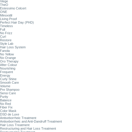
Viege
TheO
Estessimo Celcert
ONE
Minoxidil
Living Proof
Perfect Hair Day (PHD)
Timeless
Full
No Frizz
Curl
Restore
Style Lab
Hair Loss System
Fanola
No Yellow
No Orange
Oro Therapy
After Colour
Nourishing
Frequent
Energy
Curly Shine
Smooth Care
Volume
Pre Shampoo
Sensi Care
Purity
Balance
No Red
Fiber Fix
Color Mask
DSD de Luxe
Antiseborrheic Treatment
Antiseborrheic and Anti-Dandruff Treatment
Hair Loss Treatment
Restructuring and Hair Loss Treatment