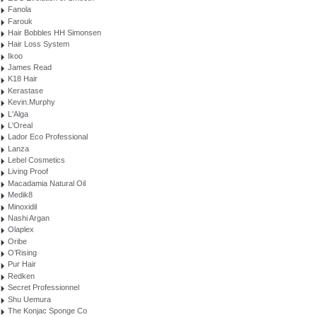
Fanola
Farouk
Hair Bobbles HH Simonsen
Hair Loss System
Ikoo
James Read
K18 Hair
Kerastase
Kevin.Murphy
L'Alga
L'Oreal
Lador Eco Professional
Lanza
Lebel Cosmetics
Living Proof
Macadamia Natural Oil
Medik8
Minoxidil
Nashi Argan
Olaplex
Oribe
O’Rising
Pur Hair
Redken
Secret Professionnel
Shu Uemura
The Konjac Sponge Co