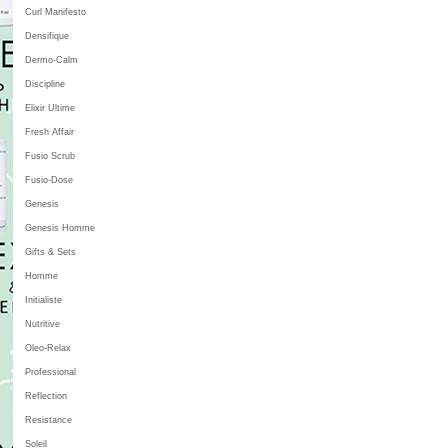
Curl Manifesto
Densifique
Dermo-Calm
Discipline
Elixir Ultime
Fresh Affair
Fusio Scrub
Fusio-Dose
Genesis
Genesis Homme
Gifts & Sets
Homme
Initialiste
Nutritive
Oleo-Relax
Professional
Reflection
Resistance
Soleil