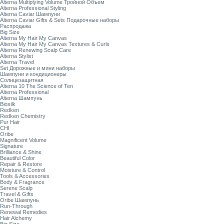
Alterna Multiplying Volume Тройной Объем
Alterna Professional Styling
Alterna Caviar Шампуни
Alterna Caviar Gifts & Sets Подарочные наборы
Распродажа
Big Size
Alterna My Hair My Canvas
Alterna My Hair My Canvas Textures & Curls
Alterna Renewing Scalp Care
Alterna Stylist
Alterna Travel
Set Дорожные и мини наборы
Шампуни и кондиционеры
Солнцезащитная
Alterna 10 The Science of Ten
Alterna Professional
Alterna Шампунь
Biosilk
Redken
Redken Chemistry
Pur Hair
CHI
Oribe
Magnificent Volume
Signature
Brilliance & Shine
Beautiful Color
Repair & Restore
Moisture & Control
Tools & Accessories
Body & Fragrance
Serene Scalp
Travel & Gifts
Oribe Шампунь
Run-Through
Renewal Remedies
Hair Alchemy