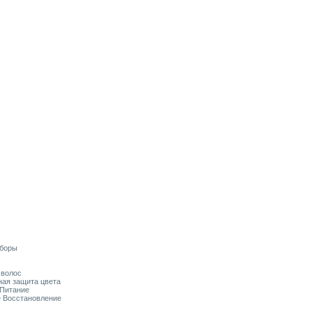
аборы
я волос
ьная защита цвета
 Питание
ое Восстановление