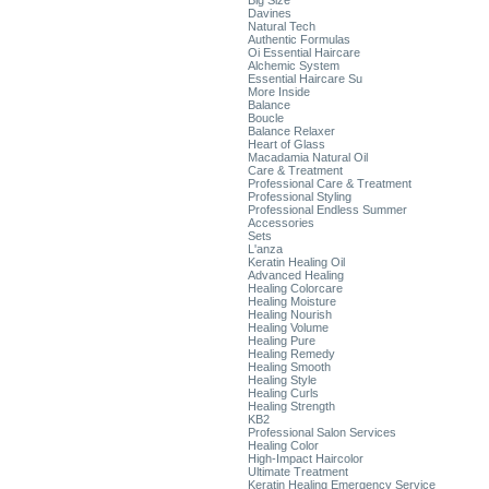
Big Size
Davines
Natural Tech
Authentic Formulas
Oi Essential Haircare
Alchemic System
Essential Haircare Su
More Inside
Balance
Boucle
Balance Relaxer
Heart of Glass
Macadamia Natural Oil
Care & Treatment
Professional Care & Treatment
Professional Styling
Professional Endless Summer
Accessories
Sets
L'anza
Keratin Healing Oil
Advanced Healing
Healing Colorcare
Healing Moisture
Healing Nourish
Healing Volume
Healing Pure
Healing Remedy
Healing Smooth
Healing Style
Healing Curls
Healing Strength
KB2
Professional Salon Services
Healing Color
High-Impact Haircolor
Ultimate Treatment
Keratin Healing Emergency Service