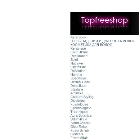
Категории
ОТ ВЫПАДЕНИЯ И ДЛЯ РОСТА ВОЛОС
КОСМЕТИКА ДЛЯ ВОЛОС
Kerastase
Elixir Ultime
Resistance
Soleil
Nutritive
Cristalliste
Reflection
Homme
Specifique
Dermo-Calm
Densifique
Initialiste
Aminexil
Couture Styling
Discipline
Fusio-Dose
Chronologiste
Thermiques
Aura Botanica
Volumifique
Blond Absolu
Oleo-Relax
Fusio Scrub
Genesis
Fresh Affair