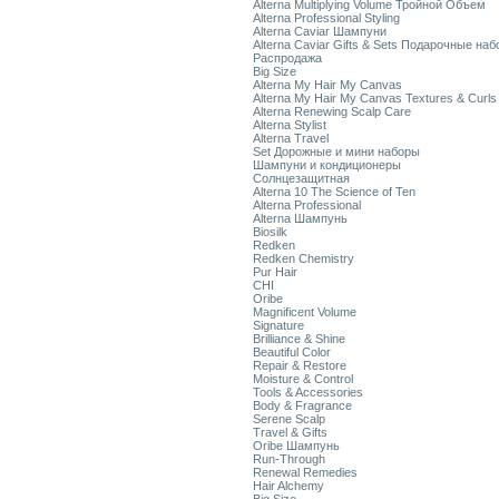
Alterna Multiplying Volume Тройной Объем
Alterna Professional Styling
Alterna Caviar Шампуни
Alterna Caviar Gifts & Sets Подарочные на
Распродажа
Big Size
Alterna My Hair My Canvas
Alterna My Hair My Canvas Textures & Curls
Alterna Renewing Scalp Care
Alterna Stylist
Alterna Travel
Set Дорожные и мини наборы
Шампуни и кондиционеры
Солнцезащитная
Alterna 10 The Science of Ten
Alterna Professional
Alterna Шампунь
Biosilk
Redken
Redken Chemistry
Pur Hair
CHI
Oribe
Magnificent Volume
Signature
Brilliance & Shine
Beautiful Color
Repair & Restore
Moisture & Control
Tools & Accessories
Body & Fragrance
Serene Scalp
Travel & Gifts
Oribe Шампунь
Run-Through
Renewal Remedies
Hair Alchemy