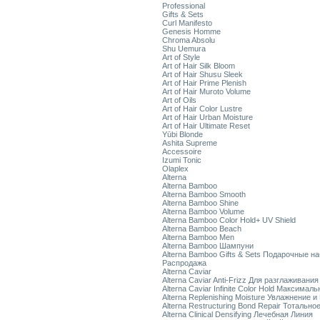
Professional
Gifts & Sets
Curl Manifesto
Genesis Homme
Chroma Absolu
Shu Uemura
Art of Style
Art of Hair Silk Bloom
Art of Hair Shusu Sleek
Art of Hair Prime Plenish
Art of Hair Muroto Volume
Art of Oils
Art of Hair Color Lustre
Art of Hair Urban Moisture
Art of Hair Ultimate Reset
Yūbi Blonde
Ashita Supreme
Accessoire
Izumi Tonic
Olaplex
Alterna
Alterna Bamboo
Alterna Bamboo Smooth
Alterna Bamboo Shine
Alterna Bamboo Volume
Alterna Bamboo Color Hold+ UV Shield
Alterna Bamboo Beach
Alterna Bamboo Men
Alterna Bamboo Шампуни
Alterna Bamboo Gifts & Sets Подарочные н
Распродажа
Alterna Caviar
Alterna Caviar Anti-Frizz Для разглаживани
Alterna Caviar Infinite Color Hold Максимал
Alterna Replenishing Moisture Увлажнение и
Alterna Restructuring Bond Repair Тотальн
Alterna Clinical Densifying Лечебная Линия