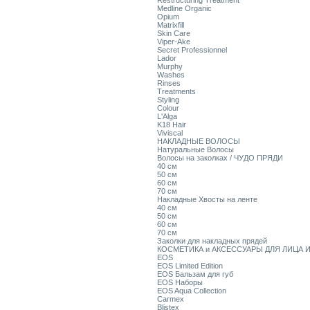
Restructuring Treatment
Medline Organic
Opium
Matrixfill
Skin Care
Viper-Ake
Secret Professionnel
Lador
Murphy
Washes
Rinses
Treatments
Styling
Colour
L'Alga
K18 Hair
Viviscal
НАКЛАДНЫЕ ВОЛОСЫ
Натуральные Волосы
Волосы на заколках / ЧУДО ПРЯДИ
40 см
50 см
60 см
70 см
Накладные Хвосты на ленте
40 см
50 см
60 см
70 см
Заколки для накладных прядей
КОСМЕТИКА и АКСЕССУАРЫ ДЛЯ ЛИЦА И
EOS
EOS Limited Edition
EOS Бальзам для губ
EOS Наборы
EOS Aqua Collection
Carmex
Blistex