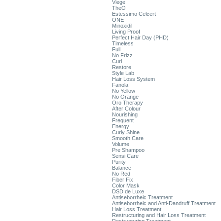
Viege
TheO
Estessimo Celcert
ONE
Minoxidil
Living Proof
Perfect Hair Day (PHD)
Timeless
Full
No Frizz
Curl
Restore
Style Lab
Hair Loss System
Fanola
No Yellow
No Orange
Oro Therapy
After Colour
Nourishing
Frequent
Energy
Curly Shine
Smooth Care
Volume
Pre Shampoo
Sensi Care
Purity
Balance
No Red
Fiber Fix
Color Mask
DSD de Luxe
Antiseborrheic Treatment
Antiseborrheic and Anti-Dandruff Treatment
Hair Loss Treatment
Restructuring and Hair Loss Treatment