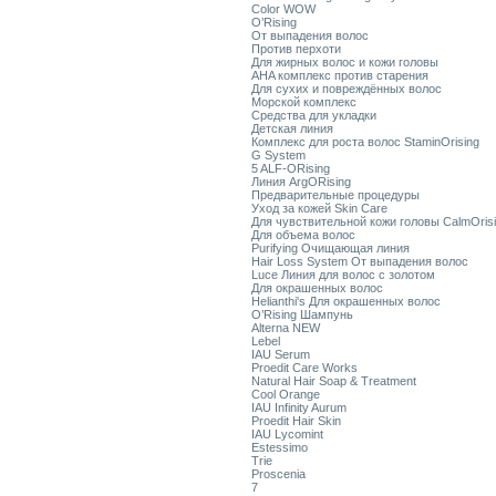
Color WOW
O’Rising
От выпадения волос
Против перхоти
Для жирных волос и кожи головы
AHA комплекс против старения
Для сухих и повреждённых волос
Морской комплекс
Средства для укладки
Детская линия
Комплекс для роста волос StaminOrising
G System
5 ALF-ORising
Линия ArgORising
Предварительные процедуры
Уход за кожей Skin Care
Для чувствительной кожи головы CalmOris
Для объема волос
Purifying Очищающая линия
Hair Loss System От выпадения волос
Luce Линия для волос с золотом
Для окрашенных волос
Helianthi's Для окрашенных волос
O’Rising Шампунь
Alterna NEW
Lebel
IAU Serum
Proedit Care Works
Natural Hair Soap & Treatment
Cool Orange
IAU Infinity Aurum
Proedit Hair Skin
IAU Lycomint
Estessimo
Trie
Proscenia
7