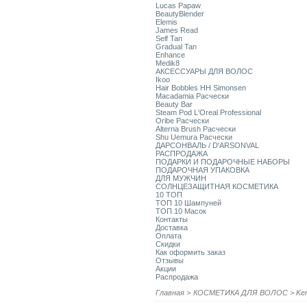
Lucas Papaw
BeautyBlender
Elemis
James Read
Self Tan
Gradual Tan
Enhance
Medik8
АКСЕССУАРЫ ДЛЯ ВОЛОС
Ikoo
Hair Bobbles HH Simonsen
Macadamia Расчески
Beauty Bar
Steam Pod L'Oreal Professional
Oribe Расчески
Alterna Brush Расчески
Shu Uemura Расчески
ДАРСОНВАЛЬ / D'ARSONVAL
РАСПРОДАЖА
ПОДАРКИ И ПОДАРОЧНЫЕ НАБОРЫ
ПОДАРОЧНАЯ УПАКОВКА
ДЛЯ МУЖЧИН
СОЛНЦЕЗАЩИТНАЯ КОСМЕТИКА
10 ТОП
ТОП 10 Шампуней
ТОП 10 Масок
Контакты
Доставка
Оплата
Скидки
Как оформить заказ
Отзывы
Акции
Распродажа
Главная
>
КОСМЕТИКА ДЛЯ ВОЛОС
>
Ke