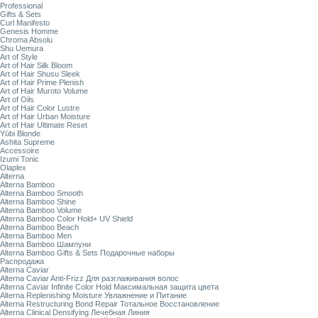
Professional
Gifts & Sets
Curl Manifesto
Genesis Homme
Chroma Absolu
Shu Uemura
Art of Style
Art of Hair Silk Bloom
Art of Hair Shusu Sleek
Art of Hair Prime Plenish
Art of Hair Muroto Volume
Art of Oils
Art of Hair Color Lustre
Art of Hair Urban Moisture
Art of Hair Ultimate Reset
Yūbi Blonde
Ashita Supreme
Accessoire
Izumi Tonic
Olaplex
Alterna
Alterna Bamboo
Alterna Bamboo Smooth
Alterna Bamboo Shine
Alterna Bamboo Volume
Alterna Bamboo Color Hold+ UV Shield
Alterna Bamboo Beach
Alterna Bamboo Men
Alterna Bamboo Шампуни
Alterna Bamboo Gifts & Sets Подарочные наборы
Распродажа
Alterna Caviar
Alterna Caviar Anti-Frizz Для разглаживания волос
Alterna Caviar Infinite Color Hold Максимальная защита цвета
Alterna Replenishing Moisture Увлажнение и Питание
Alterna Restructuring Bond Repair Тотальное Восстановление
Alterna Clinical Densifying Лечебная Линия