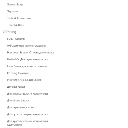
Serene Scalp
Signature
Tools & Accessories
Travel & Gifts
O’Rising
5 ALF-ORising
AHA комплекс против старения
Hair Loss System От выпадения волос
Helianthi's Для окрашенных волос
Luce Линия для волос с золотом
O’Rising Шампунь
Purifying Очищающая линия
Детская линия
Для жирных волос и кожи головы
Для объема волос
Для окрашенных волос
Для сухих и повреждённых волос
Для чувствительной кожи головы
CalmOrising