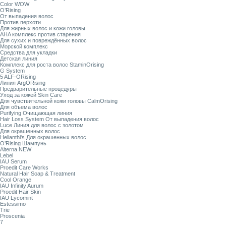
Color WOW
O’Rising
От выпадения волос
Против перхоти
Для жирных волос и кожи головы
AHA комплекс против старения
Для сухих и повреждённых волос
Морской комплекс
Средства для укладки
Детская линия
Комплекс для роста волос StaminOrising
G System
5 ALF-ORising
Линия ArgORising
Предварительные процедуры
Уход за кожей Skin Care
Для чувствительной кожи головы CalmOrising
Для объема волос
Purifying Очищающая линия
Hair Loss System От выпадения волос
Luce Линия для волос с золотом
Для окрашенных волос
Helianthi's Для окрашенных волос
O’Rising Шампунь
Alterna NEW
Lebel
IAU Serum
Proedit Care Works
Natural Hair Soap & Treatment
Cool Orange
IAU Infinity Aurum
Proedit Hair Skin
IAU Lycomint
Estessimo
Trie
Proscenia
7