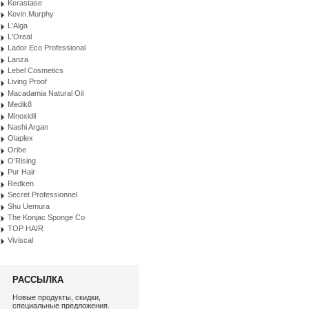
Kerastase
Kevin.Murphy
L'Alga
L'Oreal
Lador Eco Professional
Lanza
Lebel Cosmetics
Living Proof
Macadamia Natural Oil
Medik8
Minoxidil
Nashi Argan
Olaplex
Oribe
O’Rising
Pur Hair
Redken
Secret Professionnel
Shu Uemura
The Konjac Sponge Co
TOP HAIR
Viviscal
РАССЫЛКА
Новые продукты, скидки,
специальные предложения.