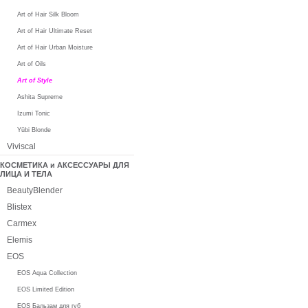
Art of Hair Silk Bloom
Art of Hair Ultimate Reset
Art of Hair Urban Moisture
Art of Oils
Art of Style
Ashita Supreme
Izumi Tonic
Yūbi Blonde
Viviscal
КОСМЕТИКА и АКСЕССУАРЫ ДЛЯ
ЛИЦА И ТЕЛА
BeautyBlender
Blistex
Carmex
Elemis
EOS
EOS Aqua Collection
EOS Limited Edition
EOS Бальзам для губ