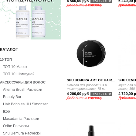
4 560,00 руб
5 240,00 
ПРИОБРЕСТИ
Добавить в корзину
Добавить
КАТАЛОГ
10 ТОП
ТОП 10 Масок
ТОП 10 Шампуней
SHU UEMURA ART OF HAIR...
SHU UEMUR
АКСЕССУАРЫ ДЛЯ ВОЛОС
Помада для разделения и
Мусс для 
текстурирования, 75 мл
волос, 150
Alterna Brush Расчески
4 200,00 руб
4 720,00 
ПРИОБРЕСТИ
Beauty Bar
Добавить в корзину
Добавить
Hair Bobbles HH Simonsen
Ikoo
Macadamia Расчески
Oribe Расчески
Shu Uemura Расчески