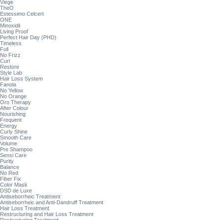
Viege
TheO
Estessimo Celcert
ONE
Minoxidil
Living Proof
Perfect Hair Day (PHD)
Timeless
Full
No Frizz
Curl
Restore
Style Lab
Hair Loss System
Fanola
No Yellow
No Orange
Oro Therapy
After Colour
Nourishing
Frequent
Energy
Curly Shine
Smooth Care
Volume
Pre Shampoo
Sensi Care
Purity
Balance
No Red
Fiber Fix
Color Mask
DSD de Luxe
Antiseborrheic Treatment
Antiseborrheic and Anti-Dandruff Treatment
Hair Loss Treatment
Restructuring and Hair Loss Treatment