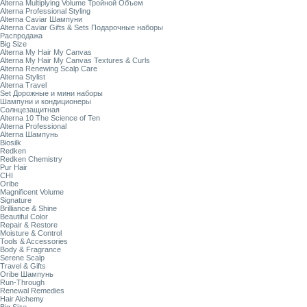
Alterna Multiplying Volume Тройной Объем
Alterna Professional Styling
Alterna Caviar Шампуни
Alterna Caviar Gifts & Sets Подарочные наборы
Распродажа
Big Size
Alterna My Hair My Canvas
Alterna My Hair My Canvas Textures & Curls
Alterna Renewing Scalp Care
Alterna Stylist
Alterna Travel
Set Дорожные и мини наборы
Шампуни и кондиционеры
Солнцезащитная
Alterna 10 The Science of Ten
Alterna Professional
Alterna Шампунь
Biosilk
Redken
Redken Chemistry
Pur Hair
CHI
Oribe
Magnificent Volume
Signature
Brilliance & Shine
Beautiful Color
Repair & Restore
Moisture & Control
Tools & Accessories
Body & Fragrance
Serene Scalp
Travel & Gifts
Oribe Шампунь
Run-Through
Renewal Remedies
Hair Alchemy