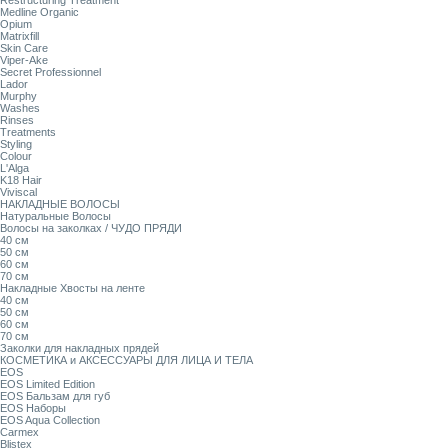
Restructuring Treatment
Medline Organic
Opium
Matrixfill
Skin Care
Viper-Ake
Secret Professionnel
Lador
Murphy
Washes
Rinses
Treatments
Styling
Colour
L'Alga
K18 Hair
Viviscal
НАКЛАДНЫЕ ВОЛОСЫ
Натуральные Волосы
Волосы на заколках / ЧУДО ПРЯДИ
40 см
50 см
60 см
70 см
Накладные Хвосты на ленте
40 см
50 см
60 см
70 см
Заколки для накладных прядей
КОСМЕТИКА и АКСЕССУАРЫ ДЛЯ ЛИЦА И ТЕЛА
EOS
EOS Limited Edition
EOS Бальзам для губ
EOS Наборы
EOS Aqua Collection
Carmex
Blistex