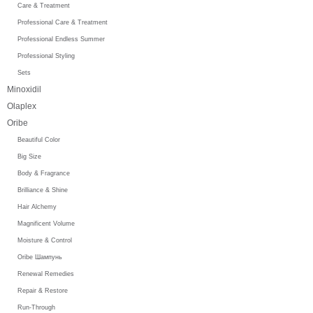
Care & Treatment
Professional Care & Treatment
Professional Endless Summer
Professional Styling
Sets
Minoxidil
Olaplex
Oribe
Beautiful Color
Big Size
Body & Fragrance
Brilliance & Shine
Hair Alchemy
Magnificent Volume
Moisture & Control
Oribe Шампунь
Renewal Remedies
Repair & Restore
Run-Through