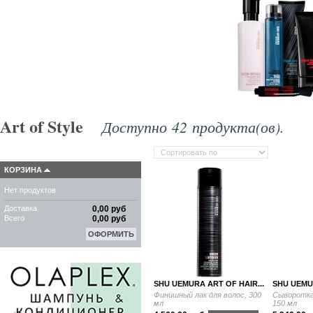
Art of Style
Доступно 42 продукта(ов).
КОРЗИНА
Нет продуктов
Доставка
0,00 руб
Всего
0,00 руб
ОФОРМИТЬ
SHU UEMURA ART OF HAIR...
SHU UEMUR
Финишный лак для волос, 300
Сыворотка 
мл
150 мл