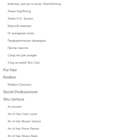
Комплекс для роста волос StaminOrising
Линия ArgORising
Линия H.G. System
Морской комплекс
От выпадения волос
Предварительные процедуры
Против перхоти
Средства для укладки
Уход за кожей Skin Care
Pur Hair
Redken
Redken Chemistry
Secret Professionnel
Shu Uemura
Accessoire
Art of Hair Color Lustre
Art of Hair Muroto Volume
Art of Hair Prime Plenish
Art of Hair Shusu Sleek