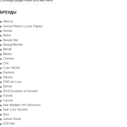
СОЛНЦЕЗАЩИТНАЯ КОСМЕТИКА
БРЕНДЫ
Alterna
Austral Nature Lucas Papaw
Aveda
Babor
Beauty Bar
BeautyBlender
Biosilk
Blistex
Carmex
CHI
Color WOW
Davines
Dikson
DSD de Luxe
Elemis
EOS Evolution of Smooth
Fanola
Farouk
Hair Bobbles HH Simonsen
Hair Loss System
Ikoo
James Read
K18 Hair