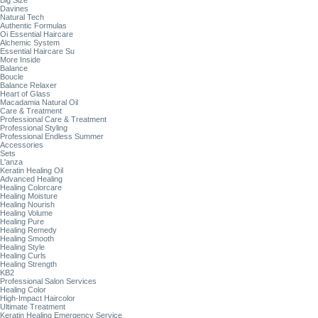
Big Size
Davines
Natural Tech
Authentic Formulas
Oi Essential Haircare
Alchemic System
Essential Haircare Su
More Inside
Balance
Boucle
Balance Relaxer
Heart of Glass
Macadamia Natural Oil
Care & Treatment
Professional Care & Treatment
Professional Styling
Professional Endless Summer
Accessories
Sets
L'anza
Keratin Healing Oil
Advanced Healing
Healing Colorcare
Healing Moisture
Healing Nourish
Healing Volume
Healing Pure
Healing Remedy
Healing Smooth
Healing Style
Healing Curls
Healing Strength
KB2
Professional Salon Services
Healing Color
High-Impact Haircolor
Ultimate Treatment
Keratin Healing Emergency Service