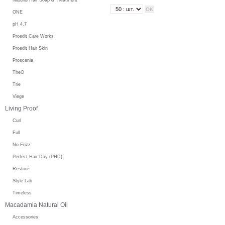
ONE
pH 4.7
Proedit Care Works
Proedit Hair Skin
Proscenia
TheO
Trie
Viege
Living Proof
Curl
Full
No Frizz
Perfect Hair Day (PHD)
Restore
Style Lab
Timeless
Macadamia Natural Oil
Accessories