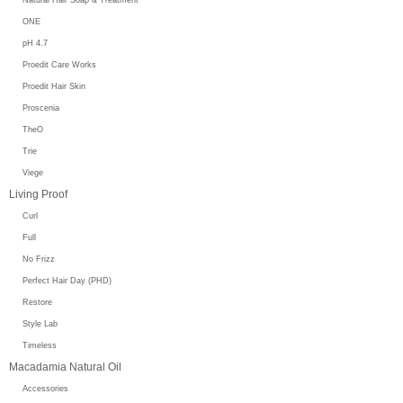
ONE
pH 4.7
Proedit Care Works
Proedit Hair Skin
Proscenia
TheO
Trie
Viege
Living Proof
Curl
Full
No Frizz
Perfect Hair Day (PHD)
Restore
Style Lab
Timeless
Macadamia Natural Oil
Accessories