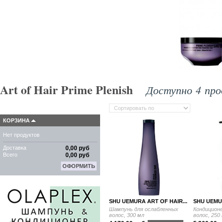
Art of Hair Prime Plenish
Доступно 4 про
КОРЗИНА
Нет продуктов
Доставка
0,00 руб
Всего
0,00 руб
ОФОРМИТЬ
SHU UEMURA ART OF HAIR...
SHU UEMUR
Шампунь для ослабленных
Кондицион
волос, 300 мл
волос, 250