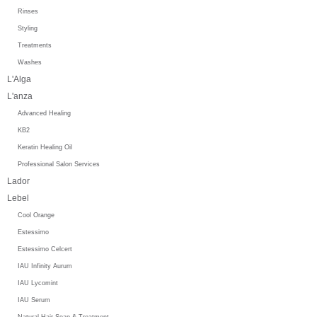
Rinses
Styling
Treatments
Washes
L'Alga
L'anza
Advanced Healing
KB2
Keratin Healing Oil
Professional Salon Services
Lador
Lebel
Cool Orange
Estessimo
Estessimo Celcert
IAU Infinity Aurum
IAU Lycomint
IAU Serum
Natural Hair Soap & Treatment