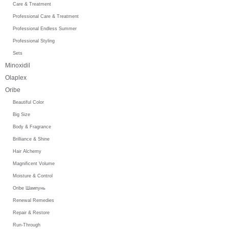
Care & Treatment
Professional Care & Treatment
Professional Endless Summer
Professional Styling
Sets
Minoxidil
Olaplex
Oribe
Beautiful Color
Big Size
Body & Fragrance
Brilliance & Shine
Hair Alchemy
Magnificent Volume
Moisture & Control
Oribe Шампунь
Renewal Remedies
Repair & Restore
Run-Through