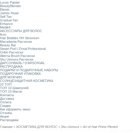
Lucas Papaw
BeautyBlender
Elemis
James Read
Self Tan
Gradual Tan
Enhance
Medik8
АКСЕССУАРЫ ДЛЯ ВОЛОС
Ikoo
Hair Bobbles HH Simonsen
Macadamia Расчески
Beauty Bar
Steam Pod L'Oreal Professional
Oribe Расчески
Alterna Brush Расчески
Shu Uemura Расчески
ДАРСОНВАЛЬ / D'ARSONVAL
РАСПРОДАЖА
ПОДАРКИ И ПОДАРОЧНЫЕ НАБОРЫ
ПОДАРОЧНАЯ УПАКОВКА
ДЛЯ МУЖЧИН
СОЛНЦЕЗАЩИТНАЯ КОСМЕТИКА
10 ТОП
ТОП 10 Шампуней
ТОП 10 Масок
Контакты
Доставка
Оплата
Скидки
Как оформить заказ
Отзывы
Акции
Распродажа
Главная
>
КОСМЕТИКА ДЛЯ ВОЛОС
>
Shu Uemura
>
Art of Hair Prime Plenish