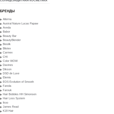
СОЛНЦЕЗАЩИТНАЯ КОСМЕТИКА
БРЕНДЫ
Alterna
Austral Nature Lucas Papaw
Aveda
Babor
Beauty Bar
BeautyBlender
Biosilk
Blistex
Carmex
CHI
Color WOW
Davines
Dikson
DSD de Luxe
Elemis
EOS Evolution of Smooth
Fanola
Farouk
Hair Bobbles HH Simonsen
Hair Loss System
Ikoo
James Read
K18 Hair