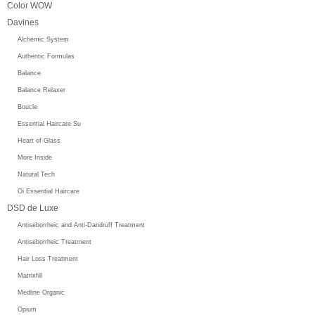
Color WOW
Davines
Alchemic System
Authentic Formulas
Balance
Balance Relaxer
Boucle
Essential Haircare Su
Heart of Glass
More Inside
Natural Tech
Oi Essential Haircare
DSD de Luxe
Antiseborrheic and Anti-Dandruff Treatment
Antiseborrheic Treatment
Hair Loss Treatment
Matrixfill
Medline Organic
Opium