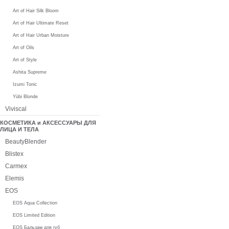
Art of Hair Silk Bloom
Art of Hair Ultimate Reset
Art of Hair Urban Moisture
Art of Oils
Art of Style
Ashita Supreme
Izumi Tonic
Yūbi Blonde
Viviscal
КОСМЕТИКА и АКСЕССУАРЫ ДЛЯ
ЛИЦА И ТЕЛА
BeautyBlender
Blistex
Carmex
Elemis
EOS
EOS Aqua Collection
EOS Limited Edition
EOS Бальзам для губ