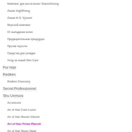
Комплекс для роста волос StaminOrising
Линия ArgORising
Линия H.G. System
Морской комплекс
От выпадения волос
Предварительные процедуры
Против перхоти
Средства для укладки
Уход за кожей Skin Care
Pur Hair
Redken
Redken Chemistry
Secret Professionnel
Shu Uemura
Accessoire
Art of Hair Color Lustre
Art of Hair Muroto Volume
Art of Hair Prime Plenish
Art of Hair Shusu Sleek