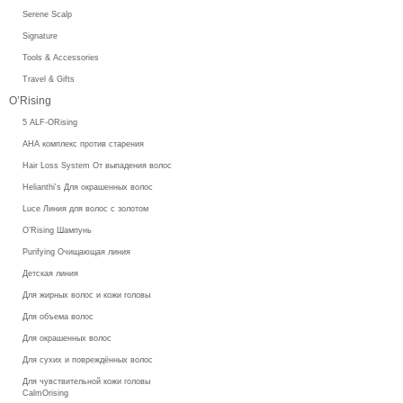
Serene Scalp
Signature
Tools & Accessories
Travel & Gifts
O’Rising
5 ALF-ORising
AHA комплекс против старения
Hair Loss System От выпадения волос
Helianthi's Для окрашенных волос
Luce Линия для волос с золотом
O’Rising Шампунь
Purifying Очищающая линия
Детская линия
Для жирных волос и кожи головы
Для объема волос
Для окрашенных волос
Для сухих и повреждённых волос
Для чувствительной кожи головы
CalmOrising