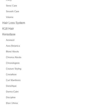
Sensi Care
Smooth Care
Volume
Hair Loss System
K18 Hair
Kerastase
Aminexil
Aura Botanica
Blond Absolu
Chroma Absolu
Chronologiste
Couture Styling
Cristalliste
Curl Manifesto
Densifique
Dermo-Calm
Discipline
Elixir Ultime