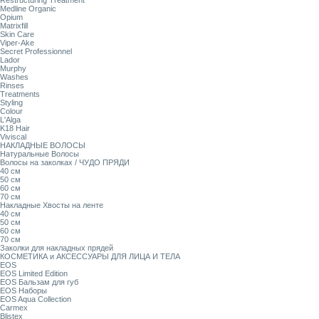
Restructuring Treatment
Medline Organic
Opium
Matrixfill
Skin Care
Viper-Ake
Secret Professionnel
Lador
Murphy
Washes
Rinses
Treatments
Styling
Colour
L'Alga
K18 Hair
Viviscal
НАКЛАДНЫЕ ВОЛОСЫ
Натуральные Волосы
Волосы на заколках / ЧУДО ПРЯДИ
40 см
50 см
60 см
70 см
Накладные Хвосты на ленте
40 см
50 см
60 см
70 см
Заколки для накладных прядей
КОСМЕТИКА и АКСЕССУАРЫ ДЛЯ ЛИЦА И ТЕЛА
EOS
EOS Limited Edition
EOS Бальзам для губ
EOS Наборы
EOS Aqua Collection
Carmex
Blistex