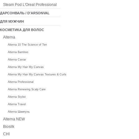
Steam Pod L'Oreal Professional
ДАРСОНВАЛЬ / D'ARSONVAL
ДЛЯ МУЖЧИН
КОСМЕТИКА ДЛЯ ВОЛОС
Alterna
Alterna 10 The Science of Ten
Alterna Bamboo
Alterna Caviar
Alterna My Hair My Canvas
Alterna My Hair My Canvas Textures & Curls
Alterna Professional
Alterna Renewing Scalp Care
Alterna Stylist
Alterna Travel
Alterna Шампунь
Alterna NEW
Biosilk
CHI