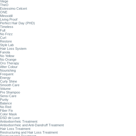
Viege
TheO
Estessimo Celcert
ONE
Minoxidil
Living Proof
Perfect Hair Day (PHD)
Timeless
Full
No Frizz
Curl
Restore
Style Lab
Hair Loss System
Fanola
No Yellow
No Orange
Oro Therapy
After Colour
Nourishing
Frequent
Energy
Curly Shine
Smooth Care
Volume
Pre Shampoo
Sensi Care
Purity
Balance
No Red
Fiber Fix
Color Mask
DSD de Luxe
Antiseborrheic Treatment
Antiseborrheic and Anti-Dandruff Treatment
Hair Loss Treatment
Restructuring and Hair Loss Treatment