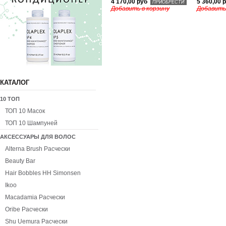
4 170,00 руб
5 360,00 
ПРИОБРЕСТИ
Добавить в корзину
Добавить
КАТАЛОГ
10 ТОП
ТОП 10 Масок
ТОП 10 Шампуней
АКСЕССУАРЫ ДЛЯ ВОЛОС
Alterna Brush Расчески
Beauty Bar
Hair Bobbles HH Simonsen
Ikoo
Macadamia Расчески
Oribe Расчески
Shu Uemura Расчески