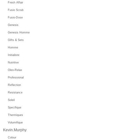
Fresh Affair
Fusio Scrub
Fusio-Dose
Genesis
Genesis Homme
Gifts & Sets
Homme
Initialiste
Nutritive
Oleo-Relax
Professional
Reflection
Resistance
Soleil
Specifique
Thermiques
Volumifique
Kevin.Murphy
Colour