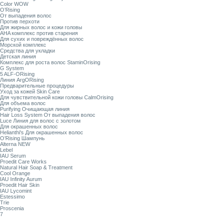
Color WOW
O’Rising
От выпадения волос
Против перхоти
Для жирных волос и кожи головы
AHA комплекс против старения
Для сухих и повреждённых волос
Морской комплекс
Средства для укладки
Детская линия
Комплекс для роста волос StaminOrising
G System
5 ALF-ORising
Линия ArgORising
Предварительные процедуры
Уход за кожей Skin Care
Для чувствительной кожи головы CalmOrising
Для объема волос
Purifying Очищающая линия
Hair Loss System От выпадения волос
Luce Линия для волос с золотом
Для окрашенных волос
Helianthi's Для окрашенных волос
O’Rising Шампунь
Alterna NEW
Lebel
IAU Serum
Proedit Care Works
Natural Hair Soap & Treatment
Cool Orange
IAU Infinity Aurum
Proedit Hair Skin
IAU Lycomint
Estessimo
Trie
Proscenia
7