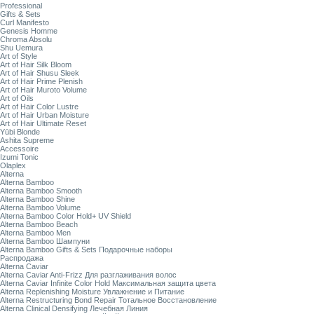
Professional
Gifts & Sets
Curl Manifesto
Genesis Homme
Chroma Absolu
Shu Uemura
Art of Style
Art of Hair Silk Bloom
Art of Hair Shusu Sleek
Art of Hair Prime Plenish
Art of Hair Muroto Volume
Art of Oils
Art of Hair Color Lustre
Art of Hair Urban Moisture
Art of Hair Ultimate Reset
Yūbi Blonde
Ashita Supreme
Accessoire
Izumi Tonic
Olaplex
Alterna
Alterna Bamboo
Alterna Bamboo Smooth
Alterna Bamboo Shine
Alterna Bamboo Volume
Alterna Bamboo Color Hold+ UV Shield
Alterna Bamboo Beach
Alterna Bamboo Men
Alterna Bamboo Шампуни
Alterna Bamboo Gifts & Sets Подарочные наборы
Распродажа
Alterna Caviar
Alterna Caviar Anti-Frizz Для разглаживания волос
Alterna Caviar Infinite Color Hold Максимальная защита цвета
Alterna Replenishing Moisture Увлажнение и Питание
Alterna Restructuring Bond Repair Тотальное Восстановление
Alterna Clinical Densifying Лечебная Линия