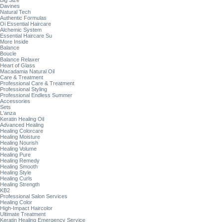
Big Size
Davines
Natural Tech
Authentic Formulas
Oi Essential Haircare
Alchemic System
Essential Haircare Su
More Inside
Balance
Boucle
Balance Relaxer
Heart of Glass
Macadamia Natural Oil
Care & Treatment
Professional Care & Treatment
Professional Styling
Professional Endless Summer
Accessories
Sets
L'anza
Keratin Healing Oil
Advanced Healing
Healing Colorcare
Healing Moisture
Healing Nourish
Healing Volume
Healing Pure
Healing Remedy
Healing Smooth
Healing Style
Healing Curls
Healing Strength
KB2
Professional Salon Services
Healing Color
High-Impact Haircolor
Ultimate Treatment
Keratin Healing Emergency Service