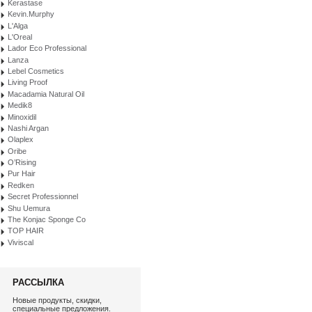
Kerastase
Kevin.Murphy
L'Alga
L'Oreal
Lador Eco Professional
Lanza
Lebel Cosmetics
Living Proof
Macadamia Natural Oil
Medik8
Minoxidil
Nashi Argan
Olaplex
Oribe
O’Rising
Pur Hair
Redken
Secret Professionnel
Shu Uemura
The Konjac Sponge Co
TOP HAIR
Viviscal
РАССЫЛКА
Новые продукты, скидки,
специальные предложения.