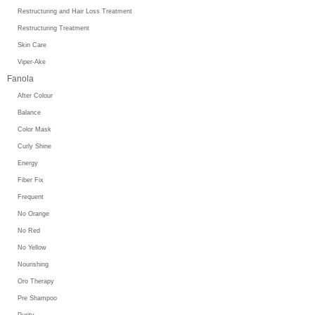
Restructuring and Hair Loss Treatment
Restructuring Treatment
Skin Care
Viper-Ake
Fanola
After Colour
Balance
Color Mask
Curly Shine
Energy
Fiber Fix
Frequent
No Orange
No Red
No Yellow
Nourishing
Oro Therapy
Pre Shampoo
Purity