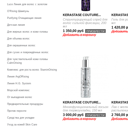
Luce Линия для волос с золотом
O’Rising Шампунь
KERASTASE COUTURE...
KERASTAS
Purifying Очищающая линия
Структурирующий спрей для
Гель для р
волос сильной фиксации, 200
мл
Детская линия
мл
1 420,00 
1 350,00 руб
Добавить
ПРИОБРЕСТИ
Для жирных волос и кожи головы
Добавить в корзину
Для объема волос
Для окрашенных волос
Для сухих и повреждённых волос
Для чувствительной кожи головы
CalmOrising
Комплекс для роста волос StaminOrising
Линия ArgORising
Линия H.G. System
Морской комплекс
От выпадения волос
KERASTASE COUTURE...
KERASTAS
Предварительные процедуры
Многофункциональный лосьон
Лак с мел
для термоукладки, 150 мл
распылени
Против перхоти
3 000,00 руб
2 760,00 
ПРИОБРЕСТИ
Средства для укладки
Добавить в корзину
Добавить
Уход за кожей Skin Care