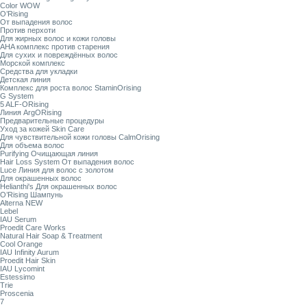
Color WOW
O’Rising
От выпадения волос
Против перхоти
Для жирных волос и кожи головы
AHA комплекс против старения
Для сухих и повреждённых волос
Морской комплекс
Средства для укладки
Детская линия
Комплекс для роста волос StaminOrising
G System
5 ALF-ORising
Линия ArgORising
Предварительные процедуры
Уход за кожей Skin Care
Для чувствительной кожи головы CalmOrising
Для объема волос
Purifying Очищающая линия
Hair Loss System От выпадения волос
Luce Линия для волос с золотом
Для окрашенных волос
Helianthi's Для окрашенных волос
O’Rising Шампунь
Alterna NEW
Lebel
IAU Serum
Proedit Care Works
Natural Hair Soap & Treatment
Cool Orange
IAU Infinity Aurum
Proedit Hair Skin
IAU Lycomint
Estessimo
Trie
Proscenia
7