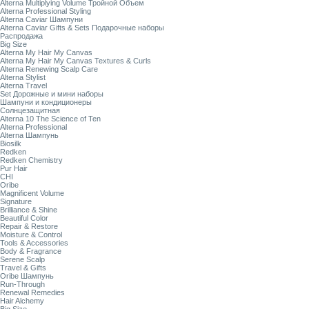
Alterna Multiplying Volume Тройной Объем
Alterna Professional Styling
Alterna Caviar Шампуни
Alterna Caviar Gifts & Sets Подарочные наборы
Распродажа
Big Size
Alterna My Hair My Canvas
Alterna My Hair My Canvas Textures & Curls
Alterna Renewing Scalp Care
Alterna Stylist
Alterna Travel
Set Дорожные и мини наборы
Шампуни и кондиционеры
Солнцезащитная
Alterna 10 The Science of Ten
Alterna Professional
Alterna Шампунь
Biosilk
Redken
Redken Chemistry
Pur Hair
CHI
Oribe
Magnificent Volume
Signature
Brilliance & Shine
Beautiful Color
Repair & Restore
Moisture & Control
Tools & Accessories
Body & Fragrance
Serene Scalp
Travel & Gifts
Oribe Шампунь
Run-Through
Renewal Remedies
Hair Alchemy