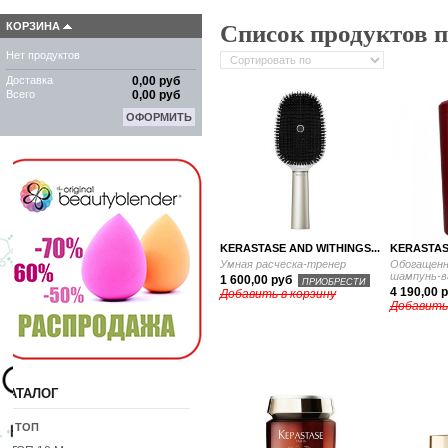
Список продуктов п
КОРЗИНА
Нет продуктов
Доставка
0,00 руб
Всего
0,00 руб
ОФОРМИТЬ
KERASTASE AND WITHINGS...
KERASTAS
Умная расческа-тренер
Обогащенн
шампунь-в
1 600,00 руб
ПРИОБРЕСТИ
4 190,00 
Добавить в корзину
Добавить
КАТАЛОГ
10 ТОП