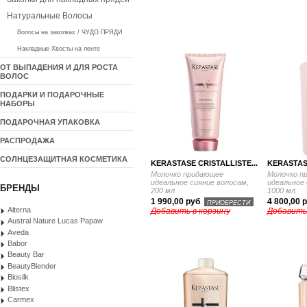
Натуральные Волосы
Волосы на заколках / ЧУДО ПРЯДИ
Накладные Хвосты на ленте
ОТ ВЫПАДЕНИЯ И ДЛЯ РОСТА
ВОЛОС
ПОДАРКИ И ПОДАРОЧНЫЕ
НАБОРЫ
ПОДАРОЧНАЯ УПАКОВКА
РАСПРОДАЖА
СОЛНЦЕЗАЩИТНАЯ КОСМЕТИКА
KERASTASE CRISTALLISTE...
KERASTASE
Молочко придающее
Молочко п
идеальное сияние волосам,
идеальное 
БРЕНДЫ
200 мл
1000 мл
1 990,00 руб
4 800,00 
ПРИОБРЕСТИ
Alterna
Добавить в корзину
Добавить
Austral Nature Lucas Papaw
Aveda
Babor
Beauty Bar
BeautyBlender
Biosilk
Blistex
Carmex