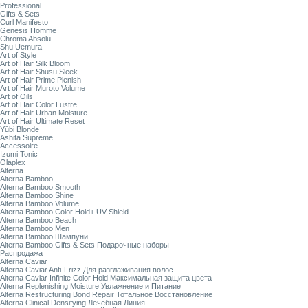
Professional
Gifts & Sets
Curl Manifesto
Genesis Homme
Chroma Absolu
Shu Uemura
Art of Style
Art of Hair Silk Bloom
Art of Hair Shusu Sleek
Art of Hair Prime Plenish
Art of Hair Muroto Volume
Art of Oils
Art of Hair Color Lustre
Art of Hair Urban Moisture
Art of Hair Ultimate Reset
Yūbi Blonde
Ashita Supreme
Accessoire
Izumi Tonic
Olaplex
Alterna
Alterna Bamboo
Alterna Bamboo Smooth
Alterna Bamboo Shine
Alterna Bamboo Volume
Alterna Bamboo Color Hold+ UV Shield
Alterna Bamboo Beach
Alterna Bamboo Men
Alterna Bamboo Шампуни
Alterna Bamboo Gifts & Sets Подарочные наборы
Распродажа
Alterna Caviar
Alterna Caviar Anti-Frizz Для разглаживания волос
Alterna Caviar Infinite Color Hold Максимальная защита цвета
Alterna Replenishing Moisture Увлажнение и Питание
Alterna Restructuring Bond Repair Тотальное Восстановление
Alterna Clinical Densifying Лечебная Линия