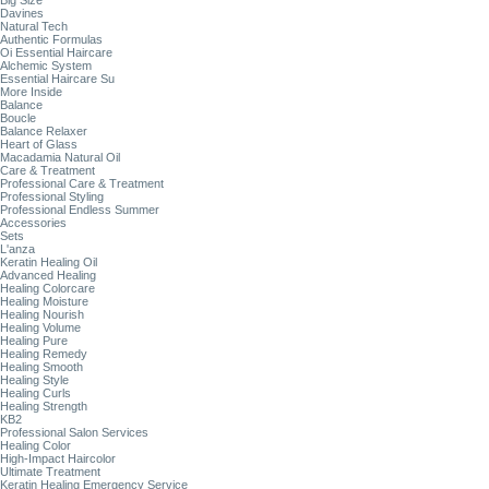
Big Size
Davines
Natural Tech
Authentic Formulas
Oi Essential Haircare
Alchemic System
Essential Haircare Su
More Inside
Balance
Boucle
Balance Relaxer
Heart of Glass
Macadamia Natural Oil
Care & Treatment
Professional Care & Treatment
Professional Styling
Professional Endless Summer
Accessories
Sets
L'anza
Keratin Healing Oil
Advanced Healing
Healing Colorcare
Healing Moisture
Healing Nourish
Healing Volume
Healing Pure
Healing Remedy
Healing Smooth
Healing Style
Healing Curls
Healing Strength
KB2
Professional Salon Services
Healing Color
High-Impact Haircolor
Ultimate Treatment
Keratin Healing Emergency Service