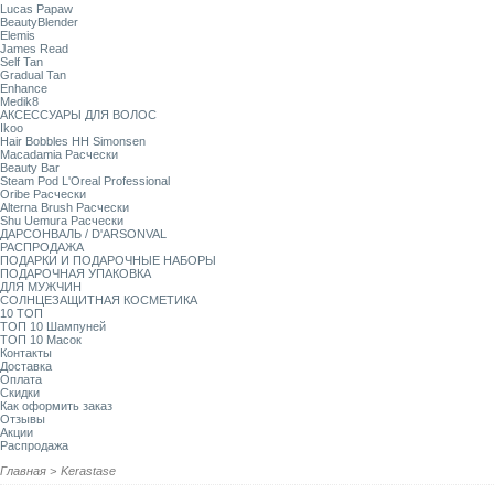
Lucas Papaw
BeautyBlender
Elemis
James Read
Self Tan
Gradual Tan
Enhance
Medik8
АКСЕССУАРЫ ДЛЯ ВОЛОС
Ikoo
Hair Bobbles HH Simonsen
Macadamia Расчески
Beauty Bar
Steam Pod L'Oreal Professional
Oribe Расчески
Alterna Brush Расчески
Shu Uemura Расчески
ДАРСОНВАЛЬ / D'ARSONVAL
РАСПРОДАЖА
ПОДАРКИ И ПОДАРОЧНЫЕ НАБОРЫ
ПОДАРОЧНАЯ УПАКОВКА
ДЛЯ МУЖЧИН
СОЛНЦЕЗАЩИТНАЯ КОСМЕТИКА
10 ТОП
ТОП 10 Шампуней
ТОП 10 Масок
Контакты
Доставка
Оплата
Скидки
Как оформить заказ
Отзывы
Акции
Распродажа
Главная
>
Kerastase