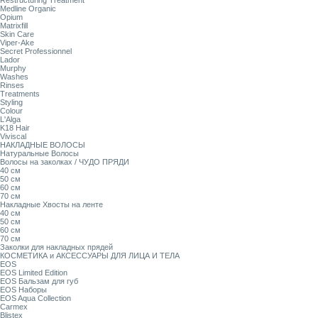
Restructuring Treatment
Medline Organic
Opium
Matrixfill
Skin Care
Viper-Ake
Secret Professionnel
Lador
Murphy
Washes
Rinses
Treatments
Styling
Colour
L'Alga
K18 Hair
Viviscal
НАКЛАДНЫЕ ВОЛОСЫ
Натуральные Волосы
Волосы на заколках / ЧУДО ПРЯДИ
40 см
50 см
60 см
70 см
Накладные Хвосты на ленте
40 см
50 см
60 см
70 см
Заколки для накладных прядей
КОСМЕТИКА и АКСЕССУАРЫ ДЛЯ ЛИЦА И ТЕЛА
EOS
EOS Limited Edition
EOS Бальзам для губ
EOS Наборы
EOS Aqua Collection
Carmex
Blistex