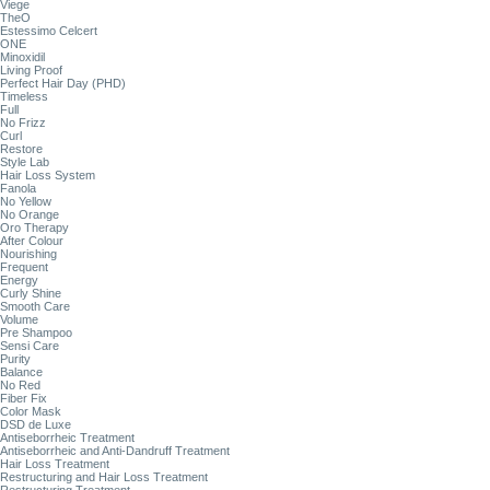
Viege
TheO
Estessimo Celcert
ONE
Minoxidil
Living Proof
Perfect Hair Day (PHD)
Timeless
Full
No Frizz
Curl
Restore
Style Lab
Hair Loss System
Fanola
No Yellow
No Orange
Oro Therapy
After Colour
Nourishing
Frequent
Energy
Curly Shine
Smooth Care
Volume
Pre Shampoo
Sensi Care
Purity
Balance
No Red
Fiber Fix
Color Mask
DSD de Luxe
Antiseborrheic Treatment
Antiseborrheic and Anti-Dandruff Treatment
Hair Loss Treatment
Restructuring and Hair Loss Treatment