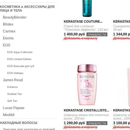
КОСМЕТИКА и АКСЕССУАРЫ ДЛЯ
ЛИЦА И ТЕЛА
BeautyBlender
KERASTASE COUTURE...
KERASTAS
Blistex
Спрей для создания
Сыворотка 
"Пляжного эффекта", 150 мл
30 мл
Carmex
1 400,00 руб
1 344,00 
ПРИОБРЕСТИ
Elemis
Добавить в корзину
Добавить
EOS
EOS Aqua Collection
EOS Limited Edition
EOS Бальзам для губ
EOS Наборы
James Read
Enhance
Gradual Tan
Self Tan
Lucas Papaw
KERASTASE CRISTALLISTE...
KERASTASE
Medik8
Шампунь-ванна для толстых
Шампунь-в
волос, 250 мл
волос, 100
НАКЛАДНЫЕ ВОЛОСЫ
1 290,00 руб
3 100,00 
ПРИОБРЕСТИ
Добавить в корзину
Добавить
Заколки для накладных прядей