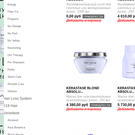
Фундаментальный уход для
Фундамент
Energy
светлых или мелированных
светлых и
волос, 1000 мл
волос, 250
Fiber Fix
0,00 руб
4 010,00 
ПРИОБРЕСТИ
Frequent
Добавить в корзину
Добавить
No Orange
No Red
No Yellow
Nourishing
Oro Therapy
Pre Shampoo
Purity
Sensi Care
Smooth Care
KERASTASE BLOND
KERASTA
ABSOLU...
ABSOLU...
Volume
Маска для чувствительных
Маска для
Hair Loss System
осветленных волос, 200 мл
осветленн
4 380,00 руб
5 730,00 
K18 Hair
ПРИОБРЕСТИ
Добавить в корзину
Добавить
Kerastase
Aminexil
Aura Botanica
Blond Absolu