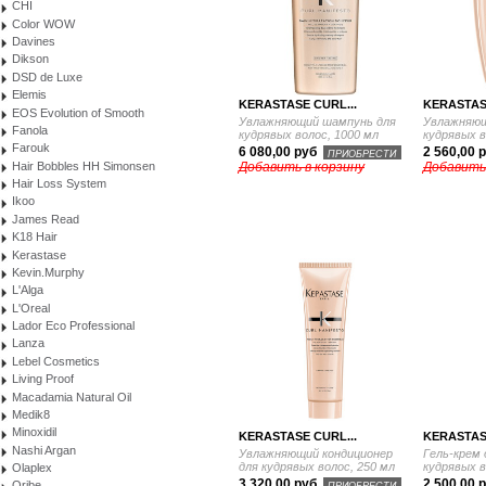
CHI
Color WOW
Davines
Dikson
DSD de Luxe
Elemis
KERASTASE CURL...
KERASTASE
EOS Evolution of Smooth
Увлажняющий шампунь для
Увлажняющ
Fanola
кудрявых волос, 1000 мл
кудрявых в
Farouk
6 080,00 руб
2 560,00 
ПРИОБРЕСТИ
Hair Bobbles HH Simonsen
Добавить в корзину
Добавить
Hair Loss System
Ikoo
James Read
K18 Hair
Kerastase
Kevin.Murphy
L'Alga
L'Oreal
Lador Eco Professional
Lanza
Lebel Cosmetics
Living Proof
Macadamia Natural Oil
Medik8
Minoxidil
KERASTASE CURL...
KERASTASE
Nashi Argan
Увлажняющий кондиционер
Гель-крем 
для кудрявых волос, 250 мл
кудрявых в
Olaplex
3 320,00 руб
2 500,00 
Oribe
ПРИОБРЕСТИ