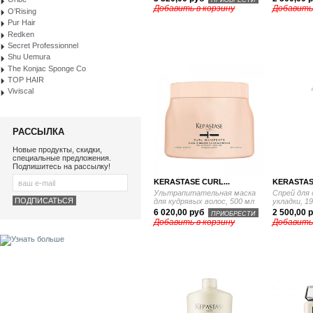
Добавить в корзину
Добавить
O’Rising
Pur Hair
Redken
Secret Professionnel
Shu Uemura
The Konjac Sponge Co
TOP HAIR
Viviscal
РАССЫЛКА
Новые продукты, скидки,
специальные предложения.
Подпишитесь на рассылку!
KERASTASE CURL...
KERASTASE
Ультрапитательная маска
Спрей для
для кудрявых волос, 500 мл
укладки, 1
6 020,00 руб
2 500,00 
ПРИОБРЕСТИ
Добавить в корзину
Добавить