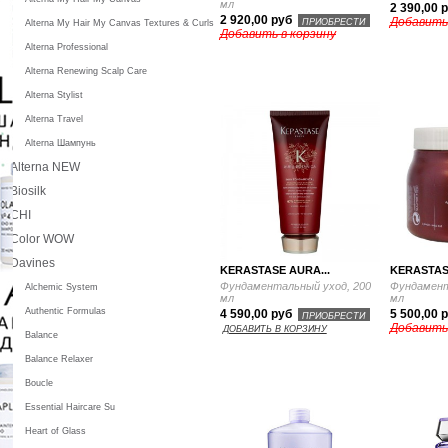
мл
2 390,00 
2 920,00 руб
Добавить
ПРИОБРЕСТИ
Alterna My Hair My Canvas Textures & Curls
Добавить в корзину
Alterna Professional
Alterna Renewing Scalp Care
Alterna Stylist
Alterna Travel
Alterna Шампунь
Alterna NEW
Biosilk
CHI
Color WOW
Davines
KERASTASE AURA...
KERASTAS
Фундаментальный уход, 200
Фундамент
Alchemic System
мл
мл
Authentic Formulas
4 590,00 руб
5 500,00 
ПРИОБРЕСТИ
Добавить
ДОБАВИТЬ В КОРЗИНУ
Balance
Balance Relaxer
Boucle
Essential Haircare Su
Heart of Glass