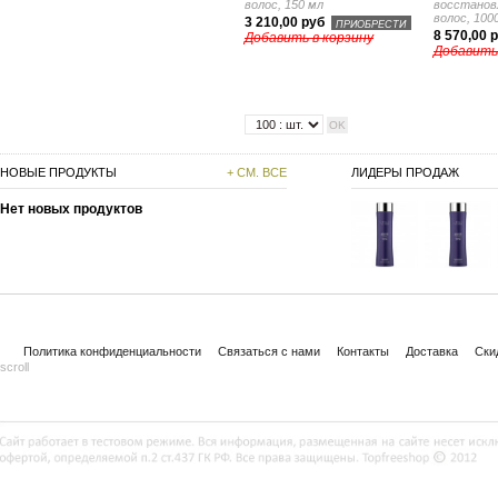
волос, 150 мл
восстанов
волос, 100
3 210,00 руб
ПРИОБРЕСТИ
8 570,00 
Добавить в корзину
Добавить
НОВЫЕ ПРОДУКТЫ
+ СМ. ВСЕ
ЛИДЕРЫ ПРОДАЖ
Нет новых продуктов
Политика конфиденциальности
Связаться с нами
Контакты
Доставка
Ски
scroll