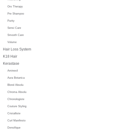
Oro Therapy
Pre Shampoo
Purity
Sensi Care
Smooth Care
Volume
Hair Loss System
K18 Hair
Kerastase
Aminexil
Aura Botanica
Blond Absolu
Chroma Absolu
Chronologiste
Couture Styling
Cristalliste
Curl Manifesto
Densifique