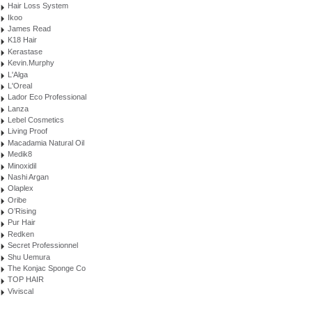
Hair Loss System
Ikoo
James Read
K18 Hair
Kerastase
Kevin.Murphy
L'Alga
L'Oreal
Lador Eco Professional
Lanza
Lebel Cosmetics
Living Proof
Macadamia Natural Oil
Medik8
Minoxidil
Nashi Argan
Olaplex
Oribe
O’Rising
Pur Hair
Redken
Secret Professionnel
Shu Uemura
The Konjac Sponge Co
TOP HAIR
Viviscal