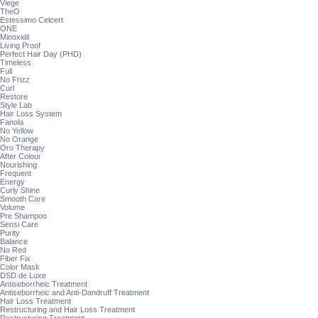
Viege
TheO
Estessimo Celcert
ONE
Minoxidil
Living Proof
Perfect Hair Day (PHD)
Timeless
Full
No Frizz
Curl
Restore
Style Lab
Hair Loss System
Fanola
No Yellow
No Orange
Oro Therapy
After Colour
Nourishing
Frequent
Energy
Curly Shine
Smooth Care
Volume
Pre Shampoo
Sensi Care
Purity
Balance
No Red
Fiber Fix
Color Mask
DSD de Luxe
Antiseborrheic Treatment
Antiseborrheic and Anti-Dandruff Treatment
Hair Loss Treatment
Restructuring and Hair Loss Treatment