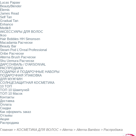
Lucas Papaw
BeautyBlender
Elemis
James Read
Self Tan
Gradual Tan
Enhance
Medik8
АКСЕССУАРЫ ДЛЯ ВОЛОС
Ikoo
Hair Bobbles HH Simonsen
Macadamia Расчески
Beauty Bar
Steam Pod L'Oreal Professional
Oribe Расчески
Alterna Brush Расчески
Shu Uemura Расчески
ДАРСОНВАЛЬ / D'ARSONVAL
РАСПРОДАЖА
ПОДАРКИ И ПОДАРОЧНЫЕ НАБОРЫ
ПОДАРОЧНАЯ УПАКОВКА
ДЛЯ МУЖЧИН
СОЛНЦЕЗАЩИТНАЯ КОСМЕТИКА
10 ТОП
ТОП 10 Шампуней
ТОП 10 Масок
Контакты
Доставка
Оплата
Скидки
Как оформить заказ
Отзывы
Акции
Распродажа
Главная
>
КОСМЕТИКА ДЛЯ ВОЛОС
>
Alterna
>
Alterna Bamboo
>
Распродажа