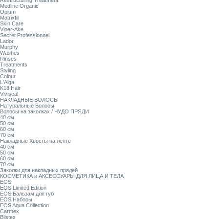
Restructuring Treatment
Medline Organic
Opium
Matrixfill
Skin Care
Viper-Ake
Secret Professionnel
Lador
Murphy
Washes
Rinses
Treatments
Styling
Colour
L'Alga
K18 Hair
Viviscal
НАКЛАДНЫЕ ВОЛОСЫ
Натуральные Волосы
Волосы на заколках / ЧУДО ПРЯДИ
40 см
50 см
60 см
70 см
Накладные Хвосты на ленте
40 см
50 см
60 см
70 см
Заколки для накладных прядей
КОСМЕТИКА и АКСЕССУАРЫ ДЛЯ ЛИЦА И ТЕЛА
EOS
EOS Limited Edition
EOS Бальзам для губ
EOS Наборы
EOS Aqua Collection
Carmex
Blistex