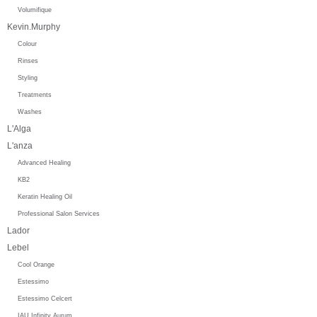
Volumifique
Kevin.Murphy
Colour
Rinses
Styling
Treatments
Washes
L'Alga
L'anza
Advanced Healing
KB2
Keratin Healing Oil
Professional Salon Services
Lador
Lebel
Cool Orange
Estessimo
Estessimo Celcert
IAU Infinity Aurum