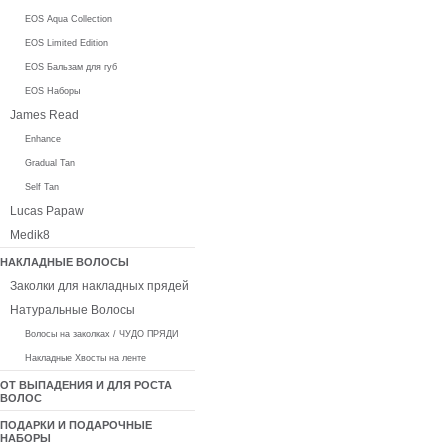
EOS Aqua Collection
EOS Limited Edition
EOS Бальзам для губ
EOS Наборы
James Read
Enhance
Gradual Tan
Self Tan
Lucas Papaw
Medik8
НАКЛАДНЫЕ ВОЛОСЫ
Заколки для накладных прядей
Натуральные Волосы
Волосы на заколках / ЧУДО ПРЯДИ
Накладные Хвосты на ленте
ОТ ВЫПАДЕНИЯ И ДЛЯ РОСТА
ВОЛОС
ПОДАРКИ И ПОДАРОЧНЫЕ
НАБОРЫ