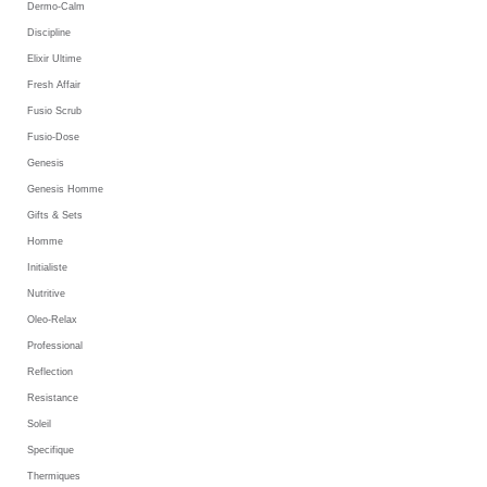
Dermo-Calm
Discipline
Elixir Ultime
Fresh Affair
Fusio Scrub
Fusio-Dose
Genesis
Genesis Homme
Gifts & Sets
Homme
Initialiste
Nutritive
Oleo-Relax
Professional
Reflection
Resistance
Soleil
Specifique
Thermiques