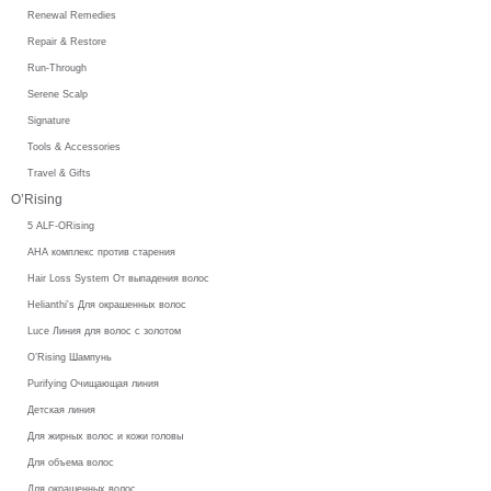
Renewal Remedies
Repair & Restore
Run-Through
Serene Scalp
Signature
Tools & Accessories
Travel & Gifts
O’Rising
5 ALF-ORising
AHA комплекс против старения
Hair Loss System От выпадения волос
Helianthi's Для окрашенных волос
Luce Линия для волос с золотом
O’Rising Шампунь
Purifying Очищающая линия
Детская линия
Для жирных волос и кожи головы
Для объема волос
Для окрашенных волос