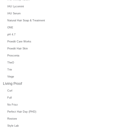
IAU Lycomint
IAU Serum
Natural Hair Soap & Treatment
ONE
pH 4.7
Proedit Care Works
Proedit Hair Skin
Proscenia
TheO
Trie
Viege
Living Proof
Curl
Full
No Frizz
Perfect Hair Day (PHD)
Restore
Style Lab