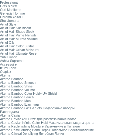
Professional
Gifts & Sets
Curl Manifesto
Genesis Homme
Chroma Absolu
Shu Uemura
Art of Style
Art of Hair Silk Bloom
Art of Hair Shusu Sleek
Art of Hair Prime Plenish
Art of Hair Muroto Volume
Art of Oils
Art of Hair Color Lustre
Art of Hair Urban Moisture
Art of Hair Ultimate Reset
Yūbi Blonde
Ashita Supreme
Accessoire
Izumi Tonic
Olaplex
Alterna
Alterna Bamboo
Alterna Bamboo Smooth
Alterna Bamboo Shine
Alterna Bamboo Volume
Alterna Bamboo Color Hold+ UV Shield
Alterna Bamboo Beach
Alterna Bamboo Men
Alterna Bamboo Шампуни
Alterna Bamboo Gifts & Sets Подарочные наборы
Распродажа
Alterna Caviar
Alterna Caviar Anti-Frizz Для разглаживания волос
Alterna Caviar Infinite Color Hold Максимальная защита цвета
Alterna Replenishing Moisture Увлажнение и Питание
Alterna Restructuring Bond Repair Тотальное Восстановление
Alterna Clinical Densifying Лечебная Линия