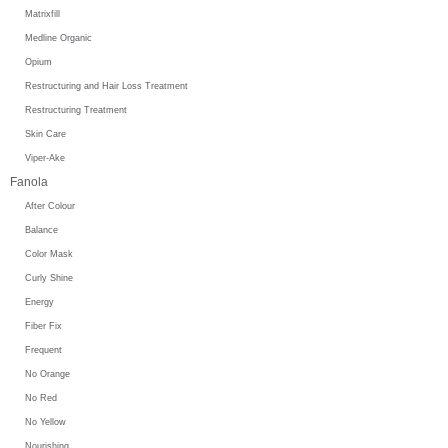
Matrixfill
Medline Organic
Opium
Restructuring and Hair Loss Treatment
Restructuring Treatment
Skin Care
Viper-Ake
Fanola
After Colour
Balance
Color Mask
Curly Shine
Energy
Fiber Fix
Frequent
No Orange
No Red
No Yellow
Nourishing