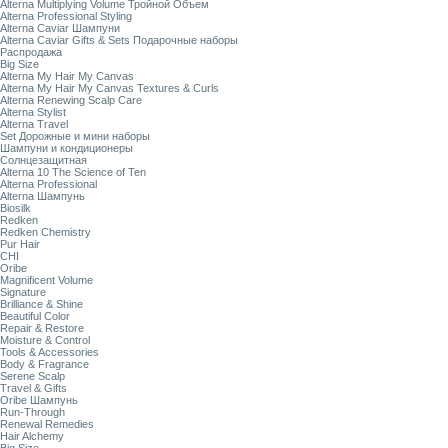
Alterna Multiplying Volume Тройной Объем
Alterna Professional Styling
Alterna Caviar Шампуни
Alterna Caviar Gifts & Sets Подарочные наборы
Распродажа
Big Size
Alterna My Hair My Canvas
Alterna My Hair My Canvas Textures & Curls
Alterna Renewing Scalp Care
Alterna Stylist
Alterna Travel
Set Дорожные и мини наборы
Шампуни и кондиционеры
Солнцезащитная
Alterna 10 The Science of Ten
Alterna Professional
Alterna Шампунь
Biosilk
Redken
Redken Chemistry
Pur Hair
CHI
Oribe
Magnificent Volume
Signature
Brilliance & Shine
Beautiful Color
Repair & Restore
Moisture & Control
Tools & Accessories
Body & Fragrance
Serene Scalp
Travel & Gifts
Oribe Шампунь
Run-Through
Renewal Remedies
Hair Alchemy