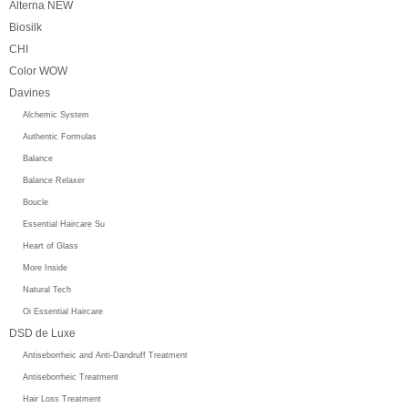
Alterna NEW
Biosilk
CHI
Color WOW
Davines
Alchemic System
Authentic Formulas
Balance
Balance Relaxer
Boucle
Essential Haircare Su
Heart of Glass
More Inside
Natural Tech
Oi Essential Haircare
DSD de Luxe
Antiseborrheic and Anti-Dandruff Treatment
Antiseborrheic Treatment
Hair Loss Treatment