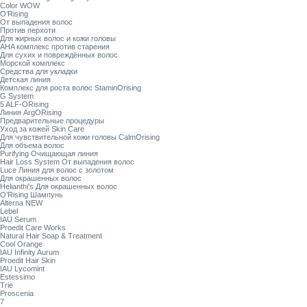
Color WOW
O’Rising
От выпадения волос
Против перхоти
Для жирных волос и кожи головы
AHA комплекс против старения
Для сухих и повреждённых волос
Морской комплекс
Средства для укладки
Детская линия
Комплекс для роста волос StaminOrising
G System
5 ALF-ORising
Линия ArgORising
Предварительные процедуры
Уход за кожей Skin Care
Для чувствительной кожи головы CalmOrising
Для объема волос
Purifying Очищающая линия
Hair Loss System От выпадения волос
Luce Линия для волос с золотом
Для окрашенных волос
Helianthi's Для окрашенных волос
O’Rising Шампунь
Alterna NEW
Lebel
IAU Serum
Proedit Care Works
Natural Hair Soap & Treatment
Cool Orange
IAU Infinity Aurum
Proedit Hair Skin
IAU Lycomint
Estessimo
Trie
Proscenia
7