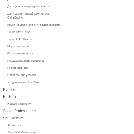
Для сухих и повреждённых волос
Для чувствительной кожи головы
CalmOrising
Комплекс для роста волос StaminOrising
Линия ArgORising
Линия H.G. System
Морской комплекс
От выпадения волос
Предварительные процедуры
Против перхоти
Средства для укладки
Уход за кожей Skin Care
Pur Hair
Redken
Redken Chemistry
Secret Professionnel
Shu Uemura
Accessoire
Art of Hair Color Lustre