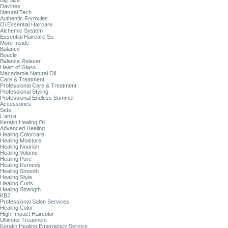
Big Size
Davines
Natural Tech
Authentic Formulas
Oi Essential Haircare
Alchemic System
Essential Haircare Su
More Inside
Balance
Boucle
Balance Relaxer
Heart of Glass
Macadamia Natural Oil
Care & Treatment
Professional Care & Treatment
Professional Styling
Professional Endless Summer
Accessories
Sets
L'anza
Keratin Healing Oil
Advanced Healing
Healing Colorcare
Healing Moisture
Healing Nourish
Healing Volume
Healing Pure
Healing Remedy
Healing Smooth
Healing Style
Healing Curls
Healing Strength
KB2
Professional Salon Services
Healing Color
High-Impact Haircolor
Ultimate Treatment
Keratin Healing Emergency Service