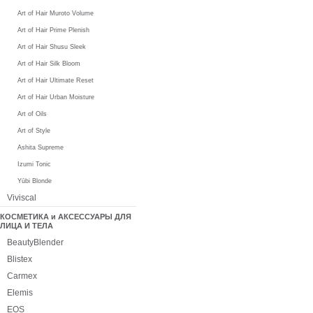
Art of Hair Muroto Volume
Art of Hair Prime Plenish
Art of Hair Shusu Sleek
Art of Hair Silk Bloom
Art of Hair Ultimate Reset
Art of Hair Urban Moisture
Art of Oils
Art of Style
Ashita Supreme
Izumi Tonic
Yūbi Blonde
Viviscal
КОСМЕТИКА и АКСЕССУАРЫ ДЛЯ
ЛИЦА И ТЕЛА
BeautyBlender
Blistex
Carmex
Elemis
EOS