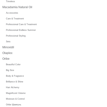
Timeless
Macadamia Natural Oil
Accessories
Care & Treatment
Professional Care & Treatment
Professional Endless Summer
Professional Styling
Sets
Minoxidil
Olaplex
Oribe
Beautiful Color
Big Size
Body & Fragrance
Brilliance & Shine
Hair Alchemy
Magnificent Volume
Moisture & Control
Oribe Шампунь