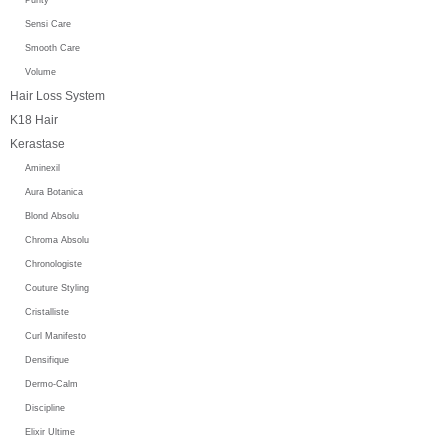
Sensi Care
Smooth Care
Volume
Hair Loss System
K18 Hair
Kerastase
Aminexil
Aura Botanica
Blond Absolu
Chroma Absolu
Chronologiste
Couture Styling
Cristalliste
Curl Manifesto
Densifique
Dermo-Calm
Discipline
Elixir Ultime