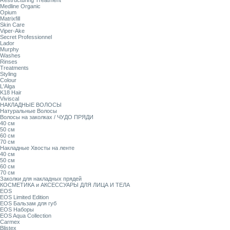
Restructuring Treatment
Medline Organic
Opium
Matrixfill
Skin Care
Viper-Ake
Secret Professionnel
Lador
Murphy
Washes
Rinses
Treatments
Styling
Colour
L'Alga
K18 Hair
Viviscal
НАКЛАДНЫЕ ВОЛОСЫ
Натуральные Волосы
Волосы на заколках / ЧУДО ПРЯДИ
40 см
50 см
60 см
70 см
Накладные Хвосты на ленте
40 см
50 см
60 см
70 см
Заколки для накладных прядей
КОСМЕТИКА и АКСЕССУАРЫ ДЛЯ ЛИЦА И ТЕЛА
EOS
EOS Limited Edition
EOS Бальзам для губ
EOS Наборы
EOS Aqua Collection
Carmex
Blistex