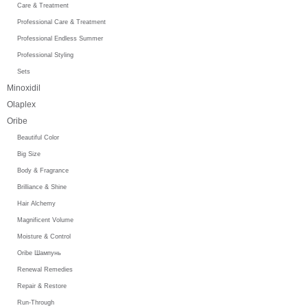
Care & Treatment
Professional Care & Treatment
Professional Endless Summer
Professional Styling
Sets
Minoxidil
Olaplex
Oribe
Beautiful Color
Big Size
Body & Fragrance
Brilliance & Shine
Hair Alchemy
Magnificent Volume
Moisture & Control
Oribe Шампунь
Renewal Remedies
Repair & Restore
Run-Through