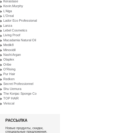
Kerastase
Kevin.Murphy
L'Alga
L'Oreal
Lador Eco Professional
Lanza
Lebel Cosmetics
Living Proof
Macadamia Natural Oil
Medik8
Minoxidil
Nashi Argan
Olaplex
Oribe
O’Rising
Pur Hair
Redken
Secret Professionnel
Shu Uemura
The Konjac Sponge Co
TOP HAIR
Viviscal
РАССЫЛКА
Новые продукты, скидки,
специальные предложения.