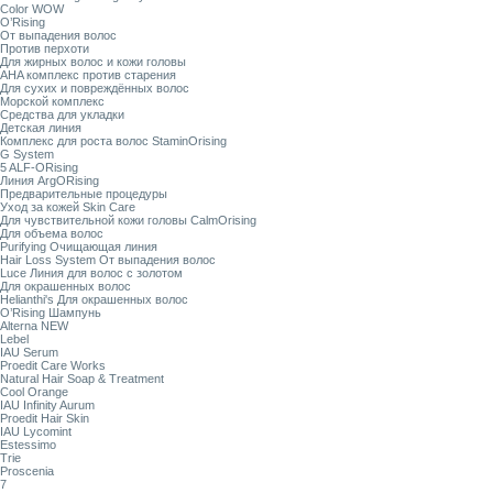
Color WOW
O’Rising
От выпадения волос
Против перхоти
Для жирных волос и кожи головы
AHA комплекс против старения
Для сухих и повреждённых волос
Морской комплекс
Средства для укладки
Детская линия
Комплекс для роста волос StaminOrising
G System
5 ALF-ORising
Линия ArgORising
Предварительные процедуры
Уход за кожей Skin Care
Для чувствительной кожи головы CalmOrising
Для объема волос
Purifying Очищающая линия
Hair Loss System От выпадения волос
Luce Линия для волос с золотом
Для окрашенных волос
Helianthi's Для окрашенных волос
O’Rising Шампунь
Alterna NEW
Lebel
IAU Serum
Proedit Care Works
Natural Hair Soap & Treatment
Cool Orange
IAU Infinity Aurum
Proedit Hair Skin
IAU Lycomint
Estessimo
Trie
Proscenia
7