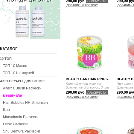
290,00 руб
290,00 р
ПРИОБРЕСТИ
ДОБАВИТЬ В КОРЗИНУ
ДОБАВИТЬ 
КАТАЛОГ
10 ТОП
ТОП 10 Масок
ТОП 10 Шампуней
BEAUTY BAR HAIR RINGS...
BEAUTY BA
АКСЕССУАРЫ ДЛЯ ВОЛОС
Летний набор резинок-
Принцесса 
браслетов для волос, 3 шт
браслетов 
Alterna Brush Расчески
290,00 руб
290,00 р
ПРИОБРЕСТИ
Beauty Bar
ДОБАВИТЬ В КОРЗИНУ
ДОБАВИТЬ 
Hair Bobbles HH Simonsen
Ikoo
Macadamia Расчески
Oribe Расчески
Shu Uemura Расчески