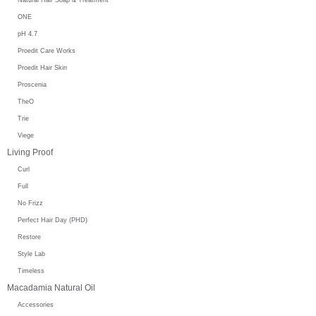
ONE
pH 4.7
Proedit Care Works
Proedit Hair Skin
Proscenia
TheO
Trie
Viege
Living Proof
Curl
Full
No Frizz
Perfect Hair Day (PHD)
Restore
Style Lab
Timeless
Macadamia Natural Oil
Accessories