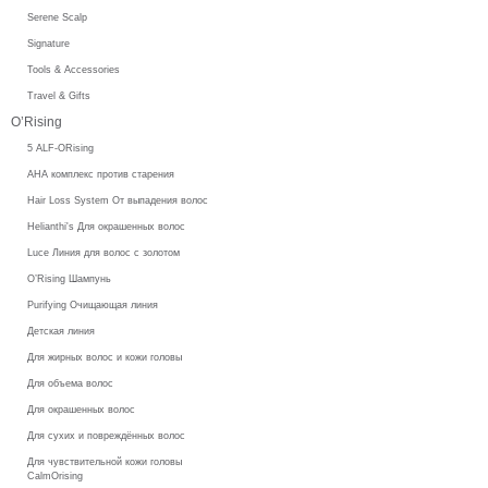
Serene Scalp
Signature
Tools & Accessories
Travel & Gifts
O’Rising
5 ALF-ORising
AHA комплекс против старения
Hair Loss System От выпадения волос
Helianthi's Для окрашенных волос
Luce Линия для волос с золотом
O’Rising Шампунь
Purifying Очищающая линия
Детская линия
Для жирных волос и кожи головы
Для объема волос
Для окрашенных волос
Для сухих и повреждённых волос
Для чувствительной кожи головы
CalmOrising