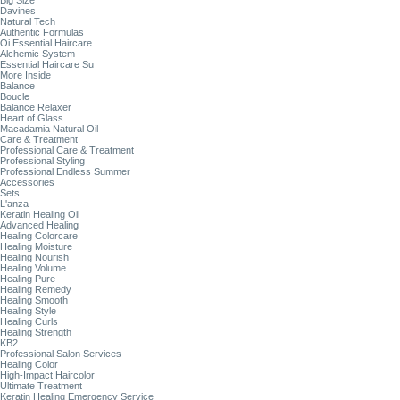
Big Size
Davines
Natural Tech
Authentic Formulas
Oi Essential Haircare
Alchemic System
Essential Haircare Su
More Inside
Balance
Boucle
Balance Relaxer
Heart of Glass
Macadamia Natural Oil
Care & Treatment
Professional Care & Treatment
Professional Styling
Professional Endless Summer
Accessories
Sets
L'anza
Keratin Healing Oil
Advanced Healing
Healing Colorcare
Healing Moisture
Healing Nourish
Healing Volume
Healing Pure
Healing Remedy
Healing Smooth
Healing Style
Healing Curls
Healing Strength
KB2
Professional Salon Services
Healing Color
High-Impact Haircolor
Ultimate Treatment
Keratin Healing Emergency Service