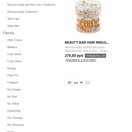
Restructuring and Hair Loss Treatment
Restructuring Treatment
Skin Care
Viper-Ake
Fanola
After Colour
BEAUTY BAR HAIR RINGS...
Металлика набор резинок-
Balance
браслетов для волос, 3 шт
Color Mask
270,00 руб
ПРИОБРЕСТИ
ДОБАВИТЬ В КОРЗИНУ
Curly Shine
Energy
Fiber Fix
Frequent
No Orange
No Red
No Yellow
Nourishing
Oro Therapy
Pre Shampoo
Purity