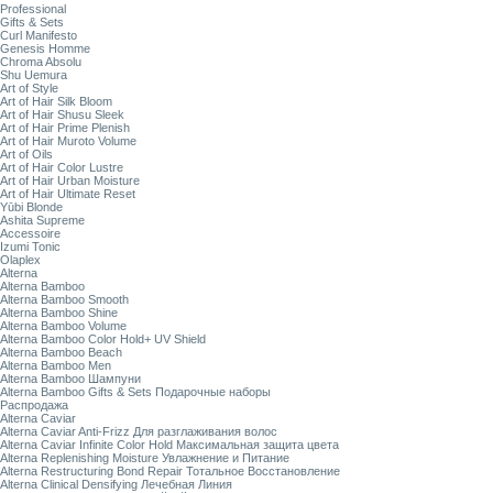
Professional
Gifts & Sets
Curl Manifesto
Genesis Homme
Chroma Absolu
Shu Uemura
Art of Style
Art of Hair Silk Bloom
Art of Hair Shusu Sleek
Art of Hair Prime Plenish
Art of Hair Muroto Volume
Art of Oils
Art of Hair Color Lustre
Art of Hair Urban Moisture
Art of Hair Ultimate Reset
Yūbi Blonde
Ashita Supreme
Accessoire
Izumi Tonic
Olaplex
Alterna
Alterna Bamboo
Alterna Bamboo Smooth
Alterna Bamboo Shine
Alterna Bamboo Volume
Alterna Bamboo Color Hold+ UV Shield
Alterna Bamboo Beach
Alterna Bamboo Men
Alterna Bamboo Шампуни
Alterna Bamboo Gifts & Sets Подарочные наборы
Распродажа
Alterna Caviar
Alterna Caviar Anti-Frizz Для разглаживания волос
Alterna Caviar Infinite Color Hold Максимальная защита цвета
Alterna Replenishing Moisture Увлажнение и Питание
Alterna Restructuring Bond Repair Тотальное Восстановление
Alterna Clinical Densifying Лечебная Линия