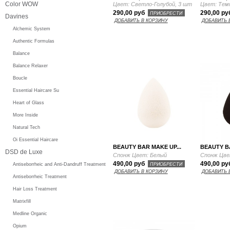
Color WOW
Цвет: Светло-Голубой, 3 шт
Цвет: Тем
290,00 руб
290,00 р
ПРИОБРЕСТИ
Davines
ДОБАВИТЬ В КОРЗИНУ
ДОБАВИТЬ 
Alchemic System
Authentic Formulas
Balance
Balance Relaxer
Boucle
Essential Haircare Su
Heart of Glass
More Inside
Natural Tech
Oi Essential Haircare
BEAUTY BAR MAKE UP...
BEAUTY BA
DSD de Luxe
Спонж Цвет: Белый
Спонж Цве
490,00 руб
490,00 р
ПРИОБРЕСТИ
Antiseborrheic and Anti-Dandruff Treatment
ДОБАВИТЬ В КОРЗИНУ
ДОБАВИТЬ 
Antiseborrheic Treatment
Hair Loss Treatment
Matrixfill
Medline Organic
Opium