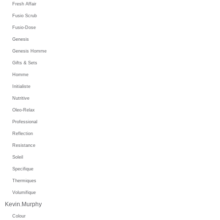
Fresh Affair
Fusio Scrub
Fusio-Dose
Genesis
Genesis Homme
Gifts & Sets
Homme
Initialiste
Nutritive
Oleo-Relax
Professional
Reflection
Resistance
Soleil
Specifique
Thermiques
Volumifique
Kevin.Murphy
Colour