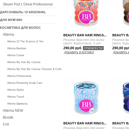
Steam Pod L'Oreal Professional
ДАРСОНВАЛЬ / D'ARSONVAL
ДЛЯ МУЖЧИН
КОСМЕТИКА ДЛЯ ВОЛОС
Alterna
BEAUTY BAR HAIR RINGS...
BEAUTY BA
Резинка-браслет для волос
Резинка-бр
Alterna 10 The Science of Ten
Цвет: Коралловый, 3 шт
Цвет: Кор
290,00 руб
290,00 р
ПРИОБРЕСТИ
Alterna Bamboo
ДОБАВИТЬ В КОРЗИНУ
ДОБАВИТЬ 
Alterna Caviar
Alterna My Hair My Canvas
Alterna My Hair My Canvas Textures & Curls
Alterna Professional
Alterna Renewing Scalp Care
Alterna Stylist
Alterna Travel
Alterna Шампунь
Alterna NEW
Biosilk
BEAUTY BAR HAIR RINGS...
BEAUTY BA
CHI
Резинка-браслет для волос
Резинка-бр