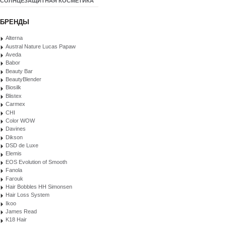
СОЛНЦЕЗАЩИТНАЯ КОСМЕТИКА
БРЕНДЫ
Alterna
Austral Nature Lucas Papaw
Aveda
Babor
Beauty Bar
BeautyBlender
Biosilk
Blistex
Carmex
CHI
Color WOW
Davines
Dikson
DSD de Luxe
Elemis
EOS Evolution of Smooth
Fanola
Farouk
Hair Bobbles HH Simonsen
Hair Loss System
Ikoo
James Read
K18 Hair