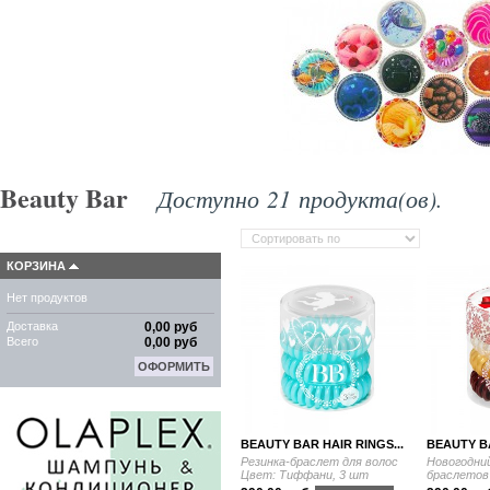
Beauty Bar
Доступно 21 продукта(ов).
КОРЗИНА
Нет продуктов
Доставка
0,00 руб
Всего
0,00 руб
ОФОРМИТЬ
BEAUTY BAR HAIR RINGS...
BEAUTY BA
Резинка-браслет для волос
Новогодний
Цвет: Тиффани, 3 шт
браслетов 