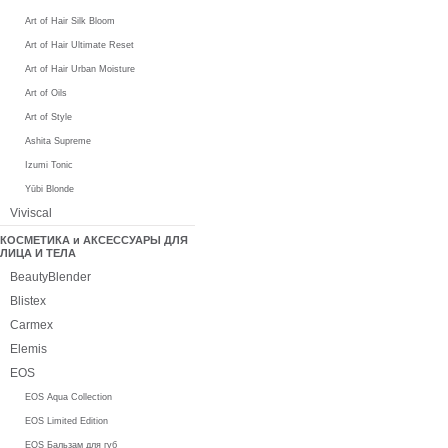
Art of Hair Silk Bloom
Art of Hair Ultimate Reset
Art of Hair Urban Moisture
Art of Oils
Art of Style
Ashita Supreme
Izumi Tonic
Yūbi Blonde
Viviscal
КОСМЕТИКА и АКСЕССУАРЫ ДЛЯ
ЛИЦА И ТЕЛА
BeautyBlender
Blistex
Carmex
Elemis
EOS
EOS Aqua Collection
EOS Limited Edition
EOS Бальзам для губ