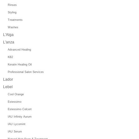
Rinses
Styling
Treatments
Washes
L'Alga
L'anza
Advanced Healing
KB2
Keratin Healing Oil
Professional Salon Services
Lador
Lebel
Cool Orange
Estessimo
Estessimo Celcert
IAU Infinity Aurum
IAU Lycomint
IAU Serum
Natural Hair Soap & Treatment