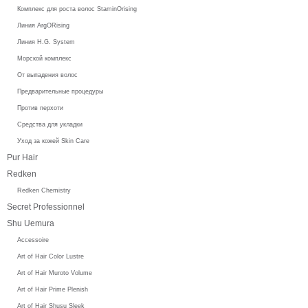
Комплекс для роста волос StaminOrising
Линия ArgORising
Линия H.G. System
Морской комплекс
От выпадения волос
Предварительные процедуры
Против перхоти
Средства для укладки
Уход за кожей Skin Care
Pur Hair
Redken
Redken Chemistry
Secret Professionnel
Shu Uemura
Accessoire
Art of Hair Color Lustre
Art of Hair Muroto Volume
Art of Hair Prime Plenish
Art of Hair Shusu Sleek