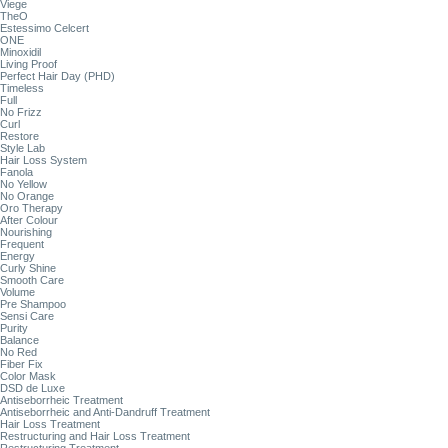
Viege
TheO
Estessimo Celcert
ONE
Minoxidil
Living Proof
Perfect Hair Day (PHD)
Timeless
Full
No Frizz
Curl
Restore
Style Lab
Hair Loss System
Fanola
No Yellow
No Orange
Oro Therapy
After Colour
Nourishing
Frequent
Energy
Curly Shine
Smooth Care
Volume
Pre Shampoo
Sensi Care
Purity
Balance
No Red
Fiber Fix
Color Mask
DSD de Luxe
Antiseborrheic Treatment
Antiseborrheic and Anti-Dandruff Treatment
Hair Loss Treatment
Restructuring and Hair Loss Treatment