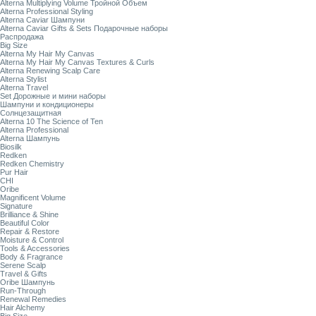
Alterna Multiplying Volume Тройной Объем
Alterna Professional Styling
Alterna Caviar Шампуни
Alterna Caviar Gifts & Sets Подарочные наборы
Распродажа
Big Size
Alterna My Hair My Canvas
Alterna My Hair My Canvas Textures & Curls
Alterna Renewing Scalp Care
Alterna Stylist
Alterna Travel
Set Дорожные и мини наборы
Шампуни и кондиционеры
Солнцезащитная
Alterna 10 The Science of Ten
Alterna Professional
Alterna Шампунь
Biosilk
Redken
Redken Chemistry
Pur Hair
CHI
Oribe
Magnificent Volume
Signature
Brilliance & Shine
Beautiful Color
Repair & Restore
Moisture & Control
Tools & Accessories
Body & Fragrance
Serene Scalp
Travel & Gifts
Oribe Шампунь
Run-Through
Renewal Remedies
Hair Alchemy