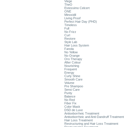
Viege
TheO
Estessimo Celcert
ONE
Minoxidil
Living Proof
Perfect Hair Day (PHD)
Timeless
Full
No Frizz
Curl
Restore
Style Lab
Hair Loss System
Fanola
No Yellow
No Orange
Oro Therapy
After Colour
Nourishing
Frequent
Energy
Curly Shine
Smooth Care
Volume
Pre Shampoo
Sensi Care
Purity
Balance
No Red
Fiber Fix
Color Mask
DSD de Luxe
Antiseborrheic Treatment
Antiseborrheic and Anti-Dandruff Treatment
Hair Loss Treatment
Restructuring and Hair Loss Treatment