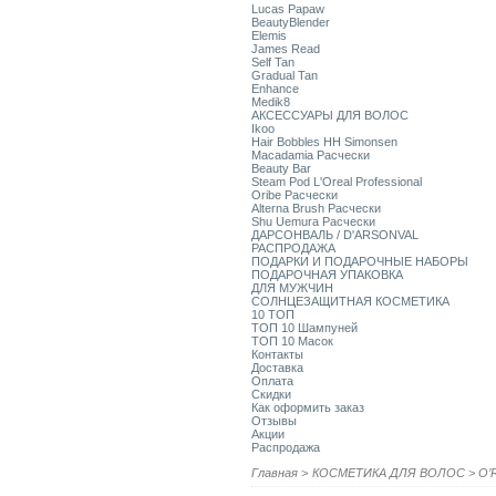
Lucas Papaw
BeautyBlender
Elemis
James Read
Self Tan
Gradual Tan
Enhance
Medik8
АКСЕССУАРЫ ДЛЯ ВОЛОС
Ikoo
Hair Bobbles HH Simonsen
Macadamia Расчески
Beauty Bar
Steam Pod L'Oreal Professional
Oribe Расчески
Alterna Brush Расчески
Shu Uemura Расчески
ДАРСОНВАЛЬ / D'ARSONVAL
РАСПРОДАЖА
ПОДАРКИ И ПОДАРОЧНЫЕ НАБОРЫ
ПОДАРОЧНАЯ УПАКОВКА
ДЛЯ МУЖЧИН
СОЛНЦЕЗАЩИТНАЯ КОСМЕТИКА
10 ТОП
ТОП 10 Шампуней
ТОП 10 Масок
Контакты
Доставка
Оплата
Скидки
Как оформить заказ
Отзывы
Акции
Распродажа
Главная
>
КОСМЕТИКА ДЛЯ ВОЛОС
>
O’R