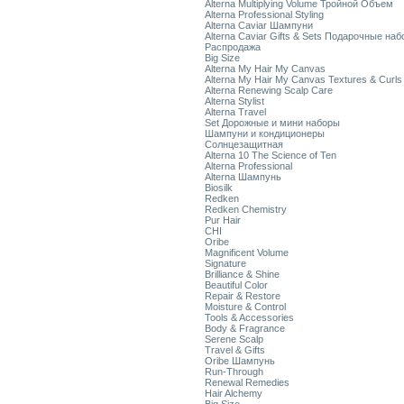
Alterna Multiplying Volume Тройной Объем
Alterna Professional Styling
Alterna Caviar Шампуни
Alterna Caviar Gifts & Sets Подарочные на
Распродажа
Big Size
Alterna My Hair My Canvas
Alterna My Hair My Canvas Textures & Curls
Alterna Renewing Scalp Care
Alterna Stylist
Alterna Travel
Set Дорожные и мини наборы
Шампуни и кондиционеры
Солнцезащитная
Alterna 10 The Science of Ten
Alterna Professional
Alterna Шампунь
Biosilk
Redken
Redken Chemistry
Pur Hair
CHI
Oribe
Magnificent Volume
Signature
Brilliance & Shine
Beautiful Color
Repair & Restore
Moisture & Control
Tools & Accessories
Body & Fragrance
Serene Scalp
Travel & Gifts
Oribe Шампунь
Run-Through
Renewal Remedies
Hair Alchemy