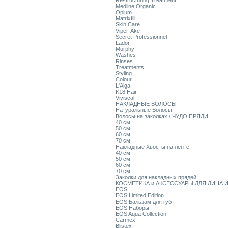
Restructuring Treatment
Medline Organic
Opium
Matrixfill
Skin Care
Viper-Ake
Secret Professionnel
Lador
Murphy
Washes
Rinses
Treatments
Styling
Colour
L'Alga
K18 Hair
Viviscal
НАКЛАДНЫЕ ВОЛОСЫ
Натуральные Волосы
Волосы на заколках / ЧУДО ПРЯДИ
40 см
50 см
60 см
70 см
Накладные Хвосты на ленте
40 см
50 см
60 см
70 см
Заколки для накладных прядей
КОСМЕТИКА и АКСЕССУАРЫ ДЛЯ ЛИЦА И
EOS
EOS Limited Edition
EOS Бальзам для губ
EOS Наборы
EOS Aqua Collection
Carmex
Blistex