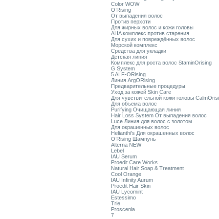
Color WOW
O’Rising
От выпадения волос
Против перхоти
Для жирных волос и кожи головы
AHA комплекс против старения
Для сухих и повреждённых волос
Морской комплекс
Средства для укладки
Детская линия
Комплекс для роста волос StaminOrising
G System
5 ALF-ORising
Линия ArgORising
Предварительные процедуры
Уход за кожей Skin Care
Для чувствительной кожи головы CalmOris
Для объема волос
Purifying Очищающая линия
Hair Loss System От выпадения волос
Luce Линия для волос с золотом
Для окрашенных волос
Helianthi's Для окрашенных волос
O’Rising Шампунь
Alterna NEW
Lebel
IAU Serum
Proedit Care Works
Natural Hair Soap & Treatment
Cool Orange
IAU Infinity Aurum
Proedit Hair Skin
IAU Lycomint
Estessimo
Trie
Proscenia
7