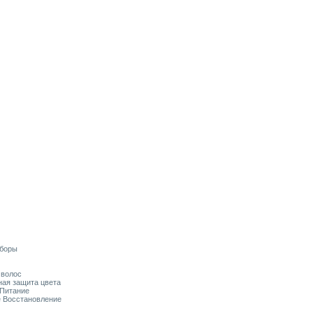
аборы
я волос
ьная защита цвета
 Питание
ое Восстановление