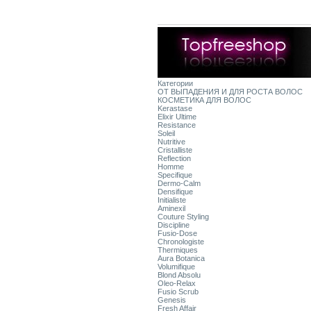
Категории
ОТ ВЫПАДЕНИЯ И ДЛЯ РОСТА ВОЛОС
КОСМЕТИКА ДЛЯ ВОЛОС
Kerastase
Elixir Ultime
Resistance
Soleil
Nutritive
Cristalliste
Reflection
Homme
Specifique
Dermo-Calm
Densifique
Initialiste
Aminexil
Couture Styling
Discipline
Fusio-Dose
Chronologiste
Thermiques
Aura Botanica
Volumifique
Blond Absolu
Oleo-Relax
Fusio Scrub
Genesis
Fresh Affair