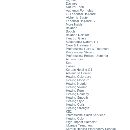
Big Size
Davines
Natural Tech
Authentic Formulas
Oi Essential Haircare
Alchemic System
Essential Haircare Su
More Inside
Balance
Boucle
Balance Relaxer
Heart of Glass
Macadamia Natural Oil
Care & Treatment
Professional Care & Treatment
Professional Styling
Professional Endless Summer
Accessories
Sets
L'anza
Keratin Healing Oil
Advanced Healing
Healing Colorcare
Healing Moisture
Healing Nourish
Healing Volume
Healing Pure
Healing Remedy
Healing Smooth
Healing Style
Healing Curls
Healing Strength
KB2
Professional Salon Services
Healing Color
High-Impact Haircolor
Ultimate Treatment
Keratin Healing Emergency Service