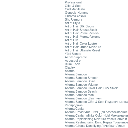
Professional
Gifts & Sets
Curl Manifesto
Genesis Homme
Chroma Absolu
Shu Uemura
Art of Style
Art of Hair Silk Bloom
Art of Hair Shusu Sleek
Art of Hair Prime Plenish
Art of Hair Muroto Volume
Art of Oils
Art of Hair Color Lustre
Art of Hair Urban Moisture
Art of Hair Ultimate Reset
Yūbi Blonde
Ashita Supreme
Accessoire
Izumi Tonic
Olaplex
Alterna
Alterna Bamboo
Alterna Bamboo Smooth
Alterna Bamboo Shine
Alterna Bamboo Volume
Alterna Bamboo Color Hold+ UV Shield
Alterna Bamboo Beach
Alterna Bamboo Men
Alterna Bamboo Шампуни
Alterna Bamboo Gifts & Sets Подарочные н
Распродажа
Alterna Caviar
Alterna Caviar Anti-Frizz Для разглаживани
Alterna Caviar Infinite Color Hold Максимал
Alterna Replenishing Moisture Увлажнение и
Alterna Restructuring Bond Repair Тотальн
Alterna Clinical Densifying Лечебная Линия