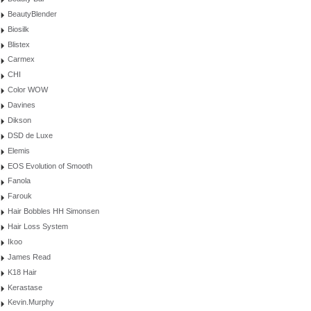
BeautyBlender
Biosilk
Blistex
Carmex
CHI
Color WOW
Davines
Dikson
DSD de Luxe
Elemis
EOS Evolution of Smooth
Fanola
Farouk
Hair Bobbles HH Simonsen
Hair Loss System
Ikoo
James Read
K18 Hair
Kerastase
Kevin.Murphy