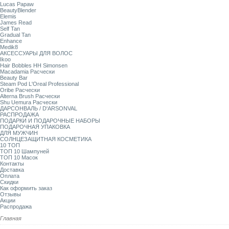
Lucas Papaw
BeautyBlender
Elemis
James Read
Self Tan
Gradual Tan
Enhance
Medik8
АКСЕССУАРЫ ДЛЯ ВОЛОС
Ikoo
Hair Bobbles HH Simonsen
Macadamia Расчески
Beauty Bar
Steam Pod L'Oreal Professional
Oribe Расчески
Alterna Brush Расчески
Shu Uemura Расчески
ДАРСОНВАЛЬ / D'ARSONVAL
РАСПРОДАЖА
ПОДАРКИ И ПОДАРОЧНЫЕ НАБОРЫ
ПОДАРОЧНАЯ УПАКОВКА
ДЛЯ МУЖЧИН
СОЛНЦЕЗАЩИТНАЯ КОСМЕТИКА
10 ТОП
ТОП 10 Шампуней
ТОП 10 Масок
Контакты
Доставка
Оплата
Скидки
Как оформить заказ
Отзывы
Акции
Распродажа
Главная