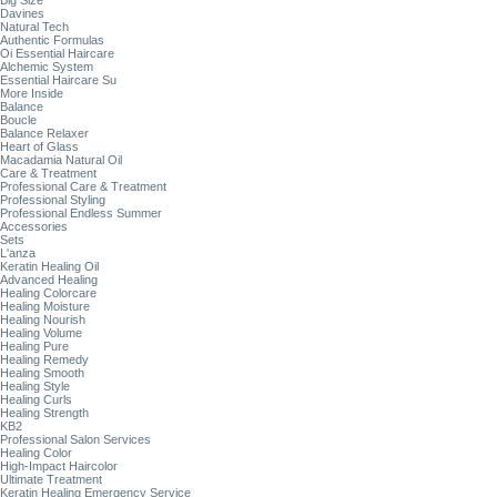
Big Size
Davines
Natural Tech
Authentic Formulas
Oi Essential Haircare
Alchemic System
Essential Haircare Su
More Inside
Balance
Boucle
Balance Relaxer
Heart of Glass
Macadamia Natural Oil
Care & Treatment
Professional Care & Treatment
Professional Styling
Professional Endless Summer
Accessories
Sets
L'anza
Keratin Healing Oil
Advanced Healing
Healing Colorcare
Healing Moisture
Healing Nourish
Healing Volume
Healing Pure
Healing Remedy
Healing Smooth
Healing Style
Healing Curls
Healing Strength
KB2
Professional Salon Services
Healing Color
High-Impact Haircolor
Ultimate Treatment
Keratin Healing Emergency Service