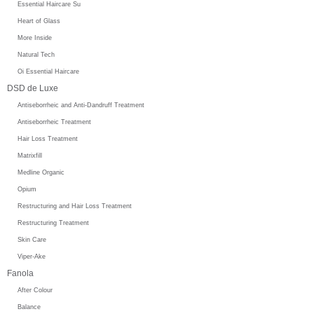
Essential Haircare Su
Heart of Glass
More Inside
Natural Tech
Oi Essential Haircare
DSD de Luxe
Antiseborrheic and Anti-Dandruff Treatment
Antiseborrheic Treatment
Hair Loss Treatment
Matrixfill
Medline Organic
Opium
Restructuring and Hair Loss Treatment
Restructuring Treatment
Skin Care
Viper-Ake
Fanola
After Colour
Balance