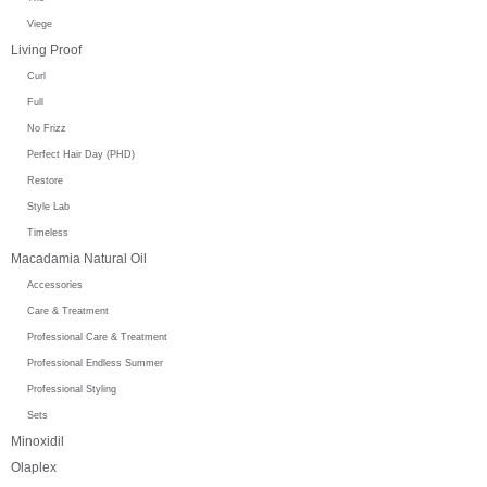
Viege
Living Proof
Curl
Full
No Frizz
Perfect Hair Day (PHD)
Restore
Style Lab
Timeless
Macadamia Natural Oil
Accessories
Care & Treatment
Professional Care & Treatment
Professional Endless Summer
Professional Styling
Sets
Minoxidil
Olaplex