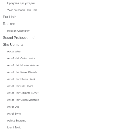
Средства для укладки
Уход за кожей Skin Care
Pur Hair
Redken
Redken Chemistry
Secret Professionnel
Shu Uemura
Accessoire
Art of Hair Color Lustre
Art of Hair Muroto Volume
Art of Hair Prime Plenish
Art of Hair Shusu Sleek
Art of Hair Silk Bloom
Art of Hair Ultimate Reset
Art of Hair Urban Moisture
Art of Oils
Art of Style
Ashita Supreme
Izumi Tonic