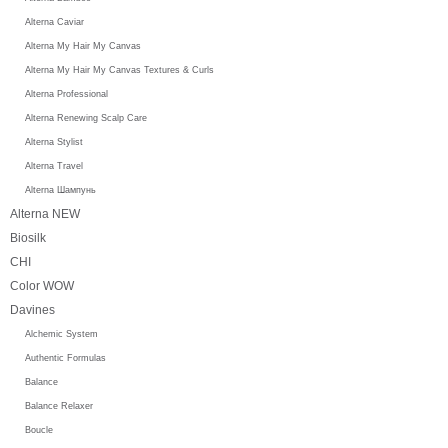
Alterna Caviar
Alterna My Hair My Canvas
Alterna My Hair My Canvas Textures & Curls
Alterna Professional
Alterna Renewing Scalp Care
Alterna Stylist
Alterna Travel
Alterna Шампунь
Alterna NEW
Biosilk
CHI
Color WOW
Davines
Alchemic System
Authentic Formulas
Balance
Balance Relaxer
Boucle