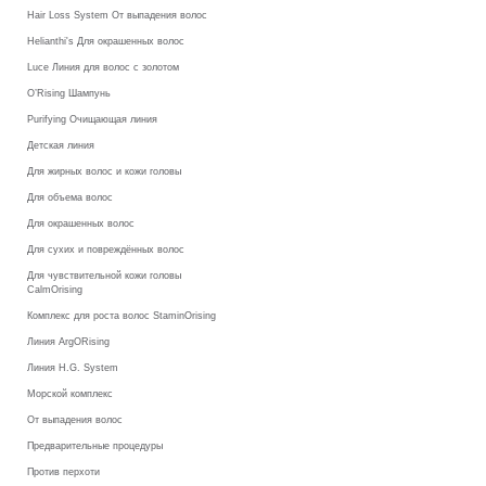
Hair Loss System От выпадения волос
Helianthi's Для окрашенных волос
Luce Линия для волос с золотом
O’Rising Шампунь
Purifying Очищающая линия
Детская линия
Для жирных волос и кожи головы
Для объема волос
Для окрашенных волос
Для сухих и повреждённых волос
Для чувствительной кожи головы
CalmOrising
Комплекс для роста волос StaminOrising
Линия ArgORising
Линия H.G. System
Морской комплекс
От выпадения волос
Предварительные процедуры
Против перхоти