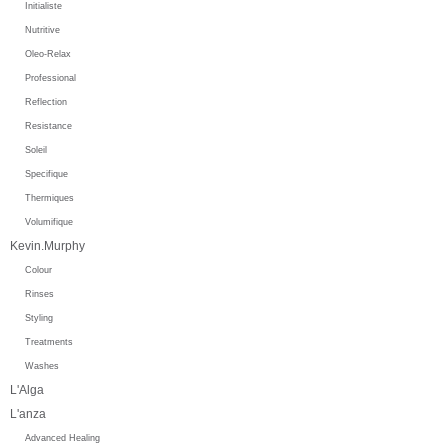
Initialiste
Nutritive
Oleo-Relax
Professional
Reflection
Resistance
Soleil
Specifique
Thermiques
Volumifique
Kevin.Murphy
Colour
Rinses
Styling
Treatments
Washes
L'Alga
L'anza
Advanced Healing