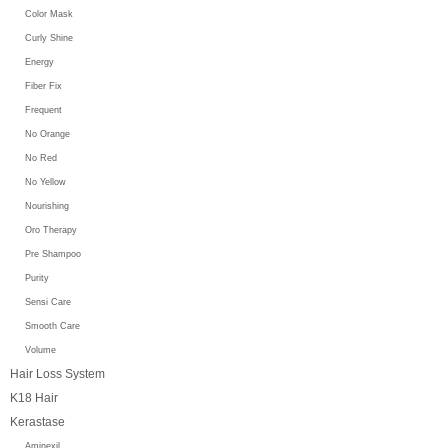
Color Mask
Curly Shine
Energy
Fiber Fix
Frequent
No Orange
No Red
No Yellow
Nourishing
Oro Therapy
Pre Shampoo
Purity
Sensi Care
Smooth Care
Volume
Hair Loss System
K18 Hair
Kerastase
Aminexil