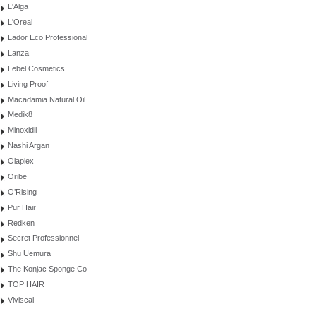
L'Alga
L'Oreal
Lador Eco Professional
Lanza
Lebel Cosmetics
Living Proof
Macadamia Natural Oil
Medik8
Minoxidil
Nashi Argan
Olaplex
Oribe
O’Rising
Pur Hair
Redken
Secret Professionnel
Shu Uemura
The Konjac Sponge Co
TOP HAIR
Viviscal