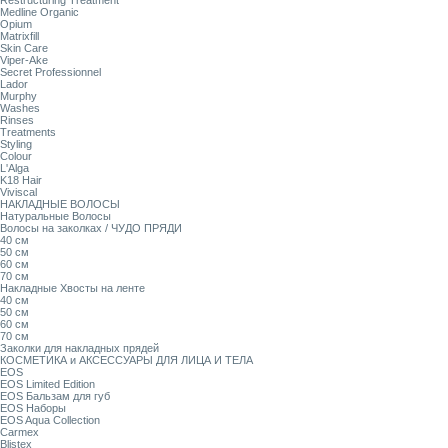
Restructuring Treatment
Medline Organic
Opium
Matrixfill
Skin Care
Viper-Ake
Secret Professionnel
Lador
Murphy
Washes
Rinses
Treatments
Styling
Colour
L'Alga
K18 Hair
Viviscal
НАКЛАДНЫЕ ВОЛОСЫ
Натуральные Волосы
Волосы на заколках / ЧУДО ПРЯДИ
40 см
50 см
60 см
70 см
Накладные Хвосты на ленте
40 см
50 см
60 см
70 см
Заколки для накладных прядей
КОСМЕТИКА и АКСЕССУАРЫ ДЛЯ ЛИЦА И ТЕЛА
EOS
EOS Limited Edition
EOS Бальзам для губ
EOS Наборы
EOS Aqua Collection
Carmex
Blistex