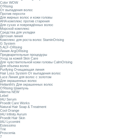
Color WOW
O’Rising
От выпадения волос
Против перхоти
Для жирных волос и кожи головы
AHA комплекс против старения
Для сухих и повреждённых волос
Морской комплекс
Средства для укладки
Детская линия
Комплекс для роста волос StaminOrising
G System
5 ALF-ORising
Линия ArgORising
Предварительные процедуры
Уход за кожей Skin Care
Для чувствительной кожи головы CalmOrising
Для объема волос
Purifying Очищающая линия
Hair Loss System От выпадения волос
Luce Линия для волос с золотом
Для окрашенных волос
Helianthi's Для окрашенных волос
O’Rising Шампунь
Alterna NEW
Lebel
IAU Serum
Proedit Care Works
Natural Hair Soap & Treatment
Cool Orange
IAU Infinity Aurum
Proedit Hair Skin
IAU Lycomint
Estessimo
Trie
Proscenia
7