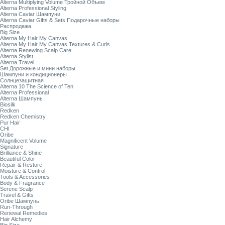
Alterna Multiplying Volume Тройной Объем
Alterna Professional Styling
Alterna Caviar Шампуни
Alterna Caviar Gifts & Sets Подарочные наборы
Распродажа
Big Size
Alterna My Hair My Canvas
Alterna My Hair My Canvas Textures & Curls
Alterna Renewing Scalp Care
Alterna Stylist
Alterna Travel
Set Дорожные и мини наборы
Шампуни и кондиционеры
Солнцезащитная
Alterna 10 The Science of Ten
Alterna Professional
Alterna Шампунь
Biosilk
Redken
Redken Chemistry
Pur Hair
CHI
Oribe
Magnificent Volume
Signature
Brilliance & Shine
Beautiful Color
Repair & Restore
Moisture & Control
Tools & Accessories
Body & Fragrance
Serene Scalp
Travel & Gifts
Oribe Шампунь
Run-Through
Renewal Remedies
Hair Alchemy