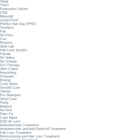
Viege
TheO
Estessimo Celcert
ONE
Minoxidil
Living Proof
Perfect Hair Day (PHD)
Timeless
Full
No Frizz
Curl
Restore
Style Lab
Hair Loss System
Fanola
No Yellow
No Orange
Oro Therapy
After Colour
Nourishing
Frequent
Energy
Curly Shine
Smooth Care
Volume
Pre Shampoo
Sensi Care
Purity
Balance
No Red
Fiber Fix
Color Mask
DSD de Luxe
Antiseborrheic Treatment
Antiseborrheic and Anti-Dandruff Treatment
Hair Loss Treatment
Restructuring and Hair Loss Treatment