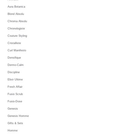
Aura Botanica
Blond Absolu
Chroma Absolu
Chronologiste
Couture Styling
Cristalliste
Curl Manifesto
Densifique
Dermo-Calm
Discipline
Elixir Ultime
Fresh Affair
Fusio Scrub
Fusio-Dose
Genesis
Genesis Homme
Gifts & Sets
Homme