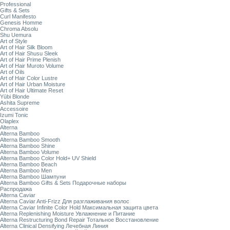
Professional
Gifts & Sets
Curl Manifesto
Genesis Homme
Chroma Absolu
Shu Uemura
Art of Style
Art of Hair Silk Bloom
Art of Hair Shusu Sleek
Art of Hair Prime Plenish
Art of Hair Muroto Volume
Art of Oils
Art of Hair Color Lustre
Art of Hair Urban Moisture
Art of Hair Ultimate Reset
Yūbi Blonde
Ashita Supreme
Accessoire
Izumi Tonic
Olaplex
Alterna
Alterna Bamboo
Alterna Bamboo Smooth
Alterna Bamboo Shine
Alterna Bamboo Volume
Alterna Bamboo Color Hold+ UV Shield
Alterna Bamboo Beach
Alterna Bamboo Men
Alterna Bamboo Шампуни
Alterna Bamboo Gifts & Sets Подарочные наборы
Распродажа
Alterna Caviar
Alterna Caviar Anti-Frizz Для разглаживания волос
Alterna Caviar Infinite Color Hold Максимальная защита цвета
Alterna Replenishing Moisture Увлажнение и Питание
Alterna Restructuring Bond Repair Тотальное Восстановление
Alterna Clinical Densifying Лечебная Линия