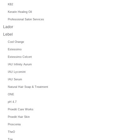
KB2
Keratin Healing Oil
Professional Salon Services
Lador
Lebel
Cool Orange
Estessimo
Estessimo Celcert
IAU Infinity Aurum
IAU Lycomint
IAU Serum
Natural Hair Soap & Treatment
ONE
pH 4.7
Proedit Care Works
Proedit Hair Skin
Proscenia
TheO
Trie