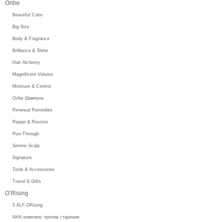
Oribe
Beautiful Color
Big Size
Body & Fragrance
Brilliance & Shine
Hair Alchemy
Magnificent Volume
Moisture & Control
Oribe Шампунь
Renewal Remedies
Repair & Restore
Run-Through
Serene Scalp
Signature
Tools & Accessories
Travel & Gifts
O’Rising
5 ALF-ORising
AHA комплекс против старения