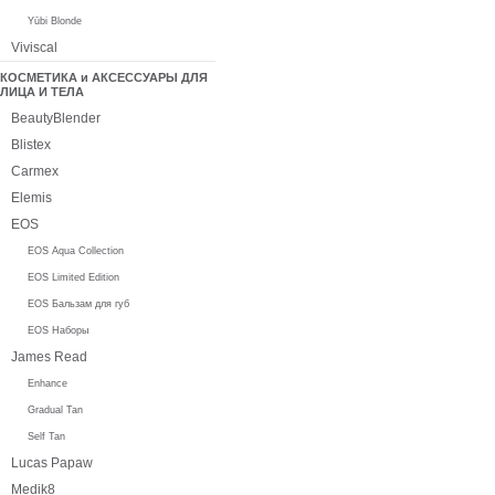
Yūbi Blonde
Viviscal
КОСМЕТИКА и АКСЕССУАРЫ ДЛЯ
ЛИЦА И ТЕЛА
BeautyBlender
Blistex
Carmex
Elemis
EOS
EOS Aqua Collection
EOS Limited Edition
EOS Бальзам для губ
EOS Наборы
James Read
Enhance
Gradual Tan
Self Tan
Lucas Papaw
Medik8