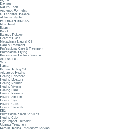
Big Size
Davines
Natural Tech
Authentic Formulas
Oi Essential Haircare
Alchemic System
Essential Haircare Su
More Inside
Balance
Boucle
Balance Relaxer
Heart of Glass
Macadamia Natural Oil
Care & Treatment
Professional Care & Treatment
Professional Styling
Professional Endless Summer
Accessories
Sets
L'anza
Keratin Healing Oil
Advanced Healing
Healing Colorcare
Healing Moisture
Healing Nourish
Healing Volume
Healing Pure
Healing Remedy
Healing Smooth
Healing Style
Healing Curls
Healing Strength
KB2
Professional Salon Services
Healing Color
High-Impact Haircolor
Ultimate Treatment
Keratin Healing Emergency Service