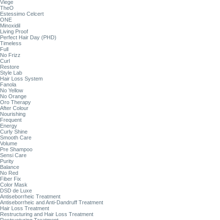
Viege
TheO
Estessimo Celcert
ONE
Minoxidil
Living Proof
Perfect Hair Day (PHD)
Timeless
Full
No Frizz
Curl
Restore
Style Lab
Hair Loss System
Fanola
No Yellow
No Orange
Oro Therapy
After Colour
Nourishing
Frequent
Energy
Curly Shine
Smooth Care
Volume
Pre Shampoo
Sensi Care
Purity
Balance
No Red
Fiber Fix
Color Mask
DSD de Luxe
Antiseborrheic Treatment
Antiseborrheic and Anti-Dandruff Treatment
Hair Loss Treatment
Restructuring and Hair Loss Treatment