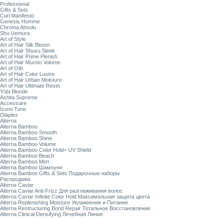
Professional
Gifts & Sets
Curl Manifesto
Genesis Homme
Chroma Absolu
Shu Uemura
Art of Style
Art of Hair Silk Bloom
Art of Hair Shusu Sleek
Art of Hair Prime Plenish
Art of Hair Muroto Volume
Art of Oils
Art of Hair Color Lustre
Art of Hair Urban Moisture
Art of Hair Ultimate Reset
Yūbi Blonde
Ashita Supreme
Accessoire
Izumi Tonic
Olaplex
Alterna
Alterna Bamboo
Alterna Bamboo Smooth
Alterna Bamboo Shine
Alterna Bamboo Volume
Alterna Bamboo Color Hold+ UV Shield
Alterna Bamboo Beach
Alterna Bamboo Men
Alterna Bamboo Шампуни
Alterna Bamboo Gifts & Sets Подарочные наборы
Распродажа
Alterna Caviar
Alterna Caviar Anti-Frizz Для разглаживания волос
Alterna Caviar Infinite Color Hold Максимальная защита цвета
Alterna Replenishing Moisture Увлажнение и Питание
Alterna Restructuring Bond Repair Тотальное Восстановление
Alterna Clinical Densifying Лечебная Линия