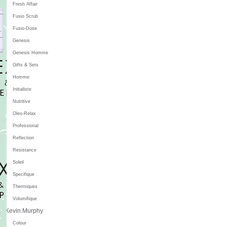
Fresh Affair
Fusio Scrub
Fusio-Dose
Genesis
Genesis Homme
Gifts & Sets
Homme
Initialiste
Nutritive
Oleo-Relax
Professional
Reflection
Resistance
Soleil
Specifique
Thermiques
Volumifique
Kevin.Murphy
Colour