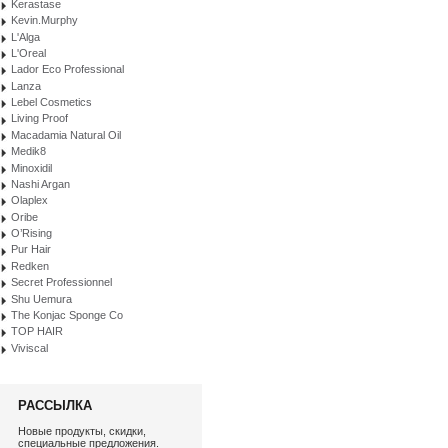
Kerastase
Kevin.Murphy
L'Alga
L'Oreal
Lador Eco Professional
Lanza
Lebel Cosmetics
Living Proof
Macadamia Natural Oil
Medik8
Minoxidil
Nashi Argan
Olaplex
Oribe
O’Rising
Pur Hair
Redken
Secret Professionnel
Shu Uemura
The Konjac Sponge Co
TOP HAIR
Viviscal
РАССЫЛКА
Новые продукты, скидки,
специальные предложения.