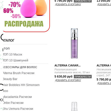
5 790,00 руб
13 050,00
ПРИОБРЕСТИ
ДОБАВИТЬ В КОРЗИНУ
ДОБАВИТЬ 
КАТАЛОГ
10 ТОП
ТОП 10 Масок
ТОП 10 Шампуней
ALTERNA CAVIAR...
ALTERNA C
АКСЕССУАРЫ ДЛЯ ВОЛОС
Разглаживающее
Несмывае
питательное масло, 50 мл
разглажив
Alterna Brush Расчески
спрей, 147
5 630,00 руб
ПРИОБРЕСТИ
Beauty Bar
5 790,00 
ДОБАВИТЬ В КОРЗИНУ
ДОБАВИТЬ 
Hair Bobbles HH Simonsen
Ikoo
Macadamia Расчески
Oribe Расчески
Shu Uemura Расчески