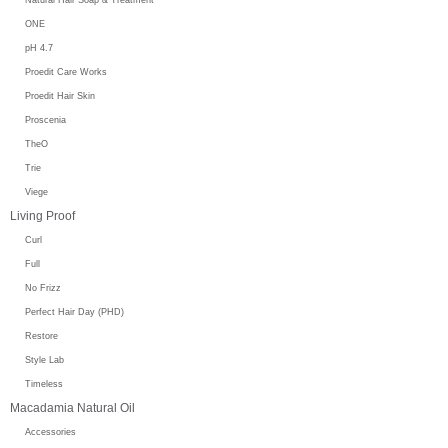
ONE
pH 4.7
Proedit Care Works
Proedit Hair Skin
Proscenia
TheO
Trie
Viege
Living Proof
Curl
Full
No Frizz
Perfect Hair Day (PHD)
Restore
Style Lab
Timeless
Macadamia Natural Oil
Accessories