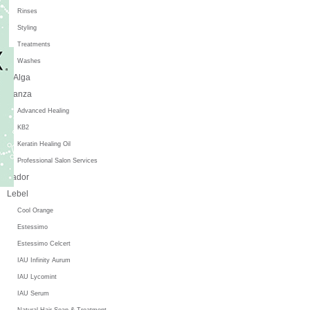
Rinses
Styling
Treatments
Washes
L'Alga
L'anza
Advanced Healing
KB2
Keratin Healing Oil
Professional Salon Services
Lador
Lebel
Cool Orange
Estessimo
Estessimo Celcert
IAU Infinity Aurum
IAU Lycomint
IAU Serum
Natural Hair Soap & Treatment