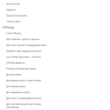
Serene Scalp
Signature
Tools & Accessories
Travel & Gifts
O’Rising
5 ALF-ORising
AHA комплекс против старения
Hair Loss System От выпадения волос
Helianthi's Для окрашенных волос
Luce Линия для волос с золотом
O’Rising Шампунь
Purifying Очищающая линия
Детская линия
Для жирных волос и кожи головы
Для объема волос
Для окрашенных волос
Для сухих и повреждённых волос
Для чувствительной кожи головы
CalmOrising