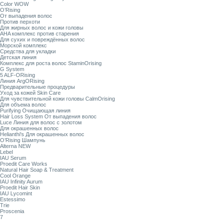
Color WOW
O’Rising
От выпадения волос
Против перхоти
Для жирных волос и кожи головы
AHA комплекс против старения
Для сухих и повреждённых волос
Морской комплекс
Средства для укладки
Детская линия
Комплекс для роста волос StaminOrising
G System
5 ALF-ORising
Линия ArgORising
Предварительные процедуры
Уход за кожей Skin Care
Для чувствительной кожи головы CalmOrising
Для объема волос
Purifying Очищающая линия
Hair Loss System От выпадения волос
Luce Линия для волос с золотом
Для окрашенных волос
Helianthi's Для окрашенных волос
O’Rising Шампунь
Alterna NEW
Lebel
IAU Serum
Proedit Care Works
Natural Hair Soap & Treatment
Cool Orange
IAU Infinity Aurum
Proedit Hair Skin
IAU Lycomint
Estessimo
Trie
Proscenia
7