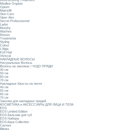
Restructuring Treatment
Medline Organic
Opium
Matrixfill
Skin Care
Viper-Ake
Secret Professionnel
Lador
Murphy
Washes
Rinses
Treatments
Styling
Colour
L'Alga
K18 Hair
Viviscal
НАКЛАДНЫЕ ВОЛОСЫ
Натуральные Волосы
Волосы на заколках / ЧУДО ПРЯДИ
40 см
50 см
60 см
70 см
Накладные Хвосты на ленте
40 см
50 см
60 см
70 см
Заколки для накладных прядей
КОСМЕТИКА и АКСЕССУАРЫ ДЛЯ ЛИЦА И ТЕЛА
EOS
EOS Limited Edition
EOS Бальзам для губ
EOS Наборы
EOS Aqua Collection
Carmex
Blistex