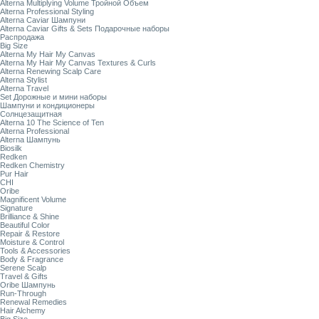
Alterna Multiplying Volume Тройной Объем
Alterna Professional Styling
Alterna Caviar Шампуни
Alterna Caviar Gifts & Sets Подарочные наборы
Распродажа
Big Size
Alterna My Hair My Canvas
Alterna My Hair My Canvas Textures & Curls
Alterna Renewing Scalp Care
Alterna Stylist
Alterna Travel
Set Дорожные и мини наборы
Шампуни и кондиционеры
Солнцезащитная
Alterna 10 The Science of Ten
Alterna Professional
Alterna Шампунь
Biosilk
Redken
Redken Chemistry
Pur Hair
CHI
Oribe
Magnificent Volume
Signature
Brilliance & Shine
Beautiful Color
Repair & Restore
Moisture & Control
Tools & Accessories
Body & Fragrance
Serene Scalp
Travel & Gifts
Oribe Шампунь
Run-Through
Renewal Remedies
Hair Alchemy