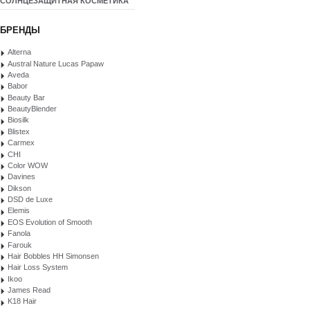
СОЛНЦЕЗАЩИТНАЯ КОСМЕТИКА
БРЕНДЫ
Alterna
Austral Nature Lucas Papaw
Aveda
Babor
Beauty Bar
BeautyBlender
Biosilk
Blistex
Carmex
CHI
Color WOW
Davines
Dikson
DSD de Luxe
Elemis
EOS Evolution of Smooth
Fanola
Farouk
Hair Bobbles HH Simonsen
Hair Loss System
Ikoo
James Read
K18 Hair