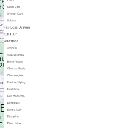
Sensi Care
Smooth Care
Volume
Hair Loss System
K18 Hair
Kerastase
Aminexil
Aura Botanica
Blond Absolu
Chroma Absolu
Chronologiste
Couture Styling
Cristalliste
Curl Manifesto
Densifique
Dermo-Calm
Discipline
Elixir Ultime