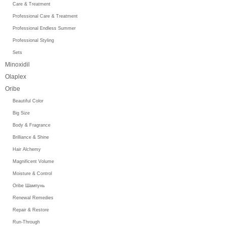
Care & Treatment
Professional Care & Treatment
Professional Endless Summer
Professional Styling
Sets
Minoxidil
Olaplex
Oribe
Beautiful Color
Big Size
Body & Fragrance
Brilliance & Shine
Hair Alchemy
Magnificent Volume
Moisture & Control
Oribe Шампунь
Renewal Remedies
Repair & Restore
Run-Through