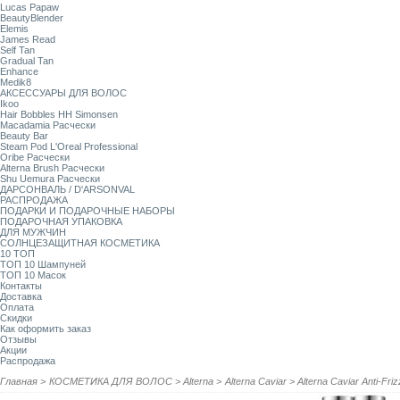
Lucas Papaw
BeautyBlender
Elemis
James Read
Self Tan
Gradual Tan
Enhance
Medik8
АКСЕССУАРЫ ДЛЯ ВОЛОС
Ikoo
Hair Bobbles HH Simonsen
Macadamia Расчески
Beauty Bar
Steam Pod L'Oreal Professional
Oribe Расчески
Alterna Brush Расчески
Shu Uemura Расчески
ДАРСОНВАЛЬ / D'ARSONVAL
РАСПРОДАЖА
ПОДАРКИ И ПОДАРОЧНЫЕ НАБОРЫ
ПОДАРОЧНАЯ УПАКОВКА
ДЛЯ МУЖЧИН
СОЛНЦЕЗАЩИТНАЯ КОСМЕТИКА
10 ТОП
ТОП 10 Шампуней
ТОП 10 Масок
Контакты
Доставка
Оплата
Скидки
Как оформить заказ
Отзывы
Акции
Распродажа
Главная
>
КОСМЕТИКА ДЛЯ ВОЛОС
>
Alterna
>
Alterna Caviar
>
Alterna Caviar Anti-F