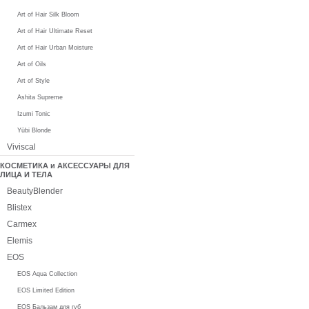
Art of Hair Silk Bloom
Art of Hair Ultimate Reset
Art of Hair Urban Moisture
Art of Oils
Art of Style
Ashita Supreme
Izumi Tonic
Yūbi Blonde
Viviscal
КОСМЕТИКА и АКСЕССУАРЫ ДЛЯ
ЛИЦА И ТЕЛА
BeautyBlender
Blistex
Carmex
Elemis
EOS
EOS Aqua Collection
EOS Limited Edition
EOS Бальзам для губ