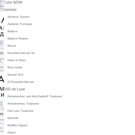
Color WOW
Davines
Alchemic System
Authentic Formulas
Balance
Balance Relaxer
Boucle
Essential Haircare Su
Heart of Glass
More Inside
Natural Tech
Oi Essential Haircare
DSD de Luxe
Antiseborrheic and Anti-Dandruff Treatment
Antiseborrheic Treatment
Hair Loss Treatment
Matrixfill
Medline Organic
Opium