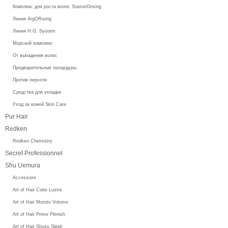
Комплекс для роста волос StaminOrising
Линия ArgORising
Линия H.G. System
Морской комплекс
От выпадения волос
Предварительные процедуры
Против перхоти
Средства для укладки
Уход за кожей Skin Care
Pur Hair
Redken
Redken Chemistry
Secret Professionnel
Shu Uemura
Accessoire
Art of Hair Color Lustre
Art of Hair Muroto Volume
Art of Hair Prime Plenish
Art of Hair Shusu Sleek