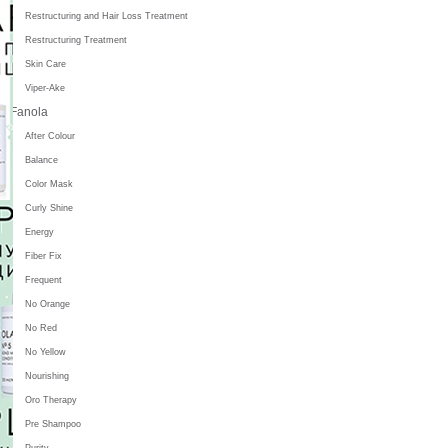
Restructuring and Hair Loss Treatment
Restructuring Treatment
Skin Care
Viper-Ake
Fanola
After Colour
Balance
Color Mask
Curly Shine
Energy
Fiber Fix
Frequent
No Orange
No Red
No Yellow
Nourishing
Oro Therapy
Pre Shampoo
Purity