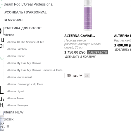
Steam Pod L'Oreal Professional
ДАРСОНВАЛЬ / D'ARSONVAL
ДЛЯ МУЖЧИН
КОСМЕТИКА ДЛЯ ВОЛОС
Alterna
ALTERNA CAVIAR...
ALTERNA 
Несмываемое
Расческа-
Alterna 10 The Science of Ten
разглаживающее масло-
3 490,00 
спрей, 25 мл
Alterna Bamboo
ДОБАВИТЬ 
1 750,00 руб
ПРИОБРЕСТИ
Alterna Caviar
ДОБАВИТЬ В КОРЗИНУ
Alterna My Hair My Canvas
Alterna My Hair My Canvas Textures & Curls
Alterna Professional
Alterna Renewing Scalp Care
Alterna Stylist
Alterna Travel
Alterna Шампунь
Alterna NEW
Biosilk
CHI