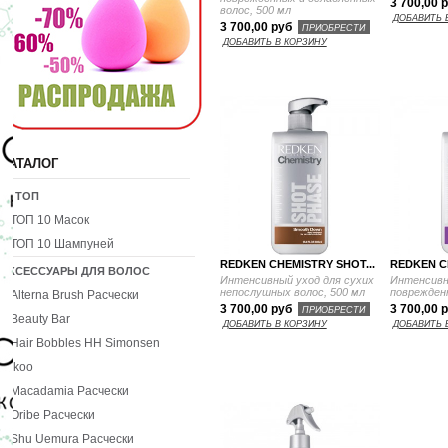
3 700,00 
волос, 500 мл
ДОБАВИТЬ 
3 700,00 руб
ПРИОБРЕСТИ
ДОБАВИТЬ В КОРЗИНУ
КАТАЛОГ
10 ТОП
ТОП 10 Масок
ТОП 10 Шампуней
REDKEN CHEMISTRY SHOT...
REDKEN C
АКСЕССУАРЫ ДЛЯ ВОЛОС
Интенсивный уход для сухих
Интенсивн
непослушных волос, 500 мл
поврежденн
Alterna Brush Расчески
3 700,00 руб
3 700,00 
ПРИОБРЕСТИ
Beauty Bar
ДОБАВИТЬ В КОРЗИНУ
ДОБАВИТЬ 
Hair Bobbles HH Simonsen
Ikoo
Macadamia Расчески
Oribe Расчески
Shu Uemura Расчески