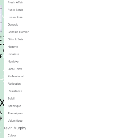
Fresh Affair
Fusio Scrub
Fusio-Dose
Genesis
Genesis Homme
Gifts & Sets
Homme
Initialiste
Nutritive
Oleo-Relax
Professional
Reflection
Resistance
Soleil
Specifique
Thermiques
Volumifique
Kevin.Murphy
Colour