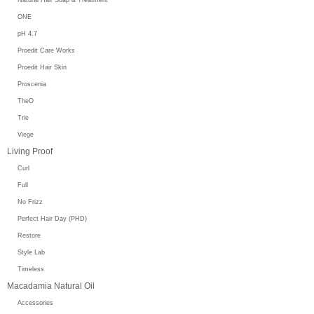
ONE
pH 4.7
Proedit Care Works
Proedit Hair Skin
Proscenia
TheO
Trie
Viege
Living Proof
Curl
Full
No Frizz
Perfect Hair Day (PHD)
Restore
Style Lab
Timeless
Macadamia Natural Oil
Accessories