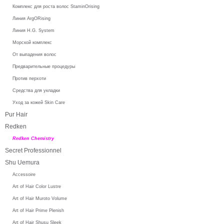
Комплекс для роста волос StaminOrising
Линия ArgORising
Линия H.G. System
Морской комплекс
От выпадения волос
Предварительные процедуры
Против перхоти
Средства для укладки
Уход за кожей Skin Care
Pur Hair
Redken
Redken Chemistry
Secret Professionnel
Shu Uemura
Accessoire
Art of Hair Color Lustre
Art of Hair Muroto Volume
Art of Hair Prime Plenish
Art of Hair Shusu Sleek