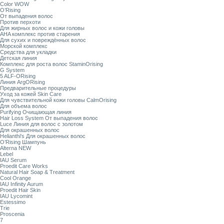
Color WOW
O’Rising
От выпадения волос
Против перхоти
Для жирных волос и кожи головы
AHA комплекс против старения
Для сухих и повреждённых волос
Морской комплекс
Средства для укладки
Детская линия
Комплекс для роста волос StaminOrising
G System
5 ALF-ORising
Линия ArgORising
Предварительные процедуры
Уход за кожей Skin Care
Для чувствительной кожи головы CalmOrising
Для объема волос
Purifying Очищающая линия
Hair Loss System От выпадения волос
Luce Линия для волос с золотом
Для окрашенных волос
Helianthi's Для окрашенных волос
O’Rising Шампунь
Alterna NEW
Lebel
IAU Serum
Proedit Care Works
Natural Hair Soap & Treatment
Cool Orange
IAU Infinity Aurum
Proedit Hair Skin
IAU Lycomint
Estessimo
Trie
Proscenia
7