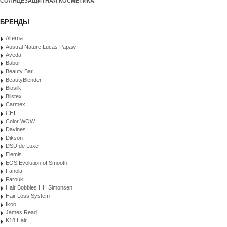
СОЛНЦЕЗАЩИТНАЯ КОСМЕТИКА
БРЕНДЫ
Alterna
Austral Nature Lucas Papaw
Aveda
Babor
Beauty Bar
BeautyBlender
Biosilk
Blistex
Carmex
CHI
Color WOW
Davines
Dikson
DSD de Luxe
Elemis
EOS Evolution of Smooth
Fanola
Farouk
Hair Bobbles HH Simonsen
Hair Loss System
Ikoo
James Read
K18 Hair