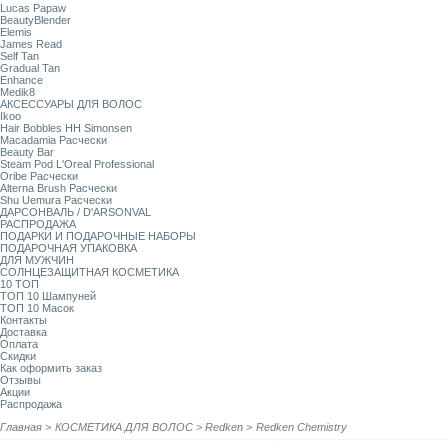
Lucas Papaw
BeautyBlender
Elemis
James Read
Self Tan
Gradual Tan
Enhance
Medik8
АКСЕССУАРЫ ДЛЯ ВОЛОС
Ikoo
Hair Bobbles HH Simonsen
Macadamia Расчески
Beauty Bar
Steam Pod L'Oreal Professional
Oribe Расчески
Alterna Brush Расчески
Shu Uemura Расчески
ДАРСОНВАЛЬ / D'ARSONVAL
РАСПРОДАЖА
ПОДАРКИ И ПОДАРОЧНЫЕ НАБОРЫ
ПОДАРОЧНАЯ УПАКОВКА
ДЛЯ МУЖЧИН
СОЛНЦЕЗАЩИТНАЯ КОСМЕТИКА
10 ТОП
ТОП 10 Шампуней
ТОП 10 Масок
Контакты
Доставка
Оплата
Скидки
Как оформить заказ
Отзывы
Акции
Распродажа
Главная
>
КОСМЕТИКА ДЛЯ ВОЛОС
>
Redken
>
Redken Chemistry