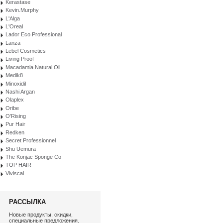
Kerastase
Kevin.Murphy
L'Alga
L'Oreal
Lador Eco Professional
Lanza
Lebel Cosmetics
Living Proof
Macadamia Natural Oil
Medik8
Minoxidil
Nashi Argan
Olaplex
Oribe
O’Rising
Pur Hair
Redken
Secret Professionnel
Shu Uemura
The Konjac Sponge Co
TOP HAIR
Viviscal
РАССЫЛКА
Новые продукты, скидки,
специальные предложения.