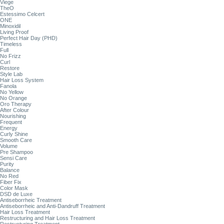
Viege
TheO
Estessimo Celcert
ONE
Minoxidil
Living Proof
Perfect Hair Day (PHD)
Timeless
Full
No Frizz
Curl
Restore
Style Lab
Hair Loss System
Fanola
No Yellow
No Orange
Oro Therapy
After Colour
Nourishing
Frequent
Energy
Curly Shine
Smooth Care
Volume
Pre Shampoo
Sensi Care
Purity
Balance
No Red
Fiber Fix
Color Mask
DSD de Luxe
Antiseborrheic Treatment
Antiseborrheic and Anti-Dandruff Treatment
Hair Loss Treatment
Restructuring and Hair Loss Treatment