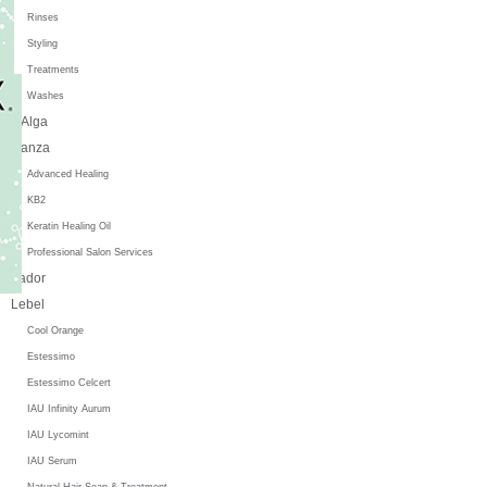
Rinses
Styling
Treatments
Washes
L'Alga
L'anza
Advanced Healing
KB2
Keratin Healing Oil
Professional Salon Services
Lador
Lebel
Cool Orange
Estessimo
Estessimo Celcert
IAU Infinity Aurum
IAU Lycomint
IAU Serum
Natural Hair Soap & Treatment