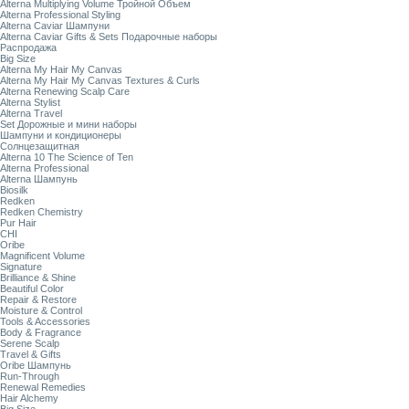
Alterna Multiplying Volume Тройной Объем
Alterna Professional Styling
Alterna Caviar Шампуни
Alterna Caviar Gifts & Sets Подарочные наборы
Распродажа
Big Size
Alterna My Hair My Canvas
Alterna My Hair My Canvas Textures & Curls
Alterna Renewing Scalp Care
Alterna Stylist
Alterna Travel
Set Дорожные и мини наборы
Шампуни и кондиционеры
Солнцезащитная
Alterna 10 The Science of Ten
Alterna Professional
Alterna Шампунь
Biosilk
Redken
Redken Chemistry
Pur Hair
CHI
Oribe
Magnificent Volume
Signature
Brilliance & Shine
Beautiful Color
Repair & Restore
Moisture & Control
Tools & Accessories
Body & Fragrance
Serene Scalp
Travel & Gifts
Oribe Шампунь
Run-Through
Renewal Remedies
Hair Alchemy