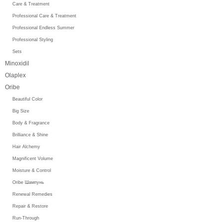
Care & Treatment
Professional Care & Treatment
Professional Endless Summer
Professional Styling
Sets
Minoxidil
Olaplex
Oribe
Beautiful Color
Big Size
Body & Fragrance
Brilliance & Shine
Hair Alchemy
Magnificent Volume
Moisture & Control
Oribe Шампунь
Renewal Remedies
Repair & Restore
Run-Through