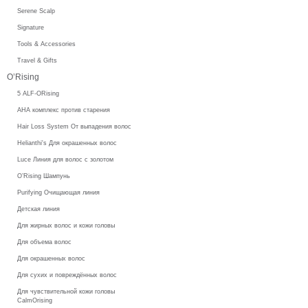
Serene Scalp
Signature
Tools & Accessories
Travel & Gifts
O’Rising
5 ALF-ORising
AHA комплекс против старения
Hair Loss System От выпадения волос
Helianthi's Для окрашенных волос
Luce Линия для волос с золотом
O’Rising Шампунь
Purifying Очищающая линия
Детская линия
Для жирных волос и кожи головы
Для объема волос
Для окрашенных волос
Для сухих и повреждённых волос
Для чувствительной кожи головы
CalmOrising