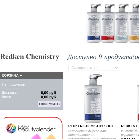
Redken Chemistry
Доступно 9 продукта(ов
КОРЗИНА
Нет продуктов
Доставка
0,00 руб
Всего
0,00 руб
ОФОРМИТЬ
REDKEN CHEMISTRY SHOT...
REDKEN C
Интенсивный уход для
Интенсивн
восстановления
окрашенных
поврежденных и ослабленных