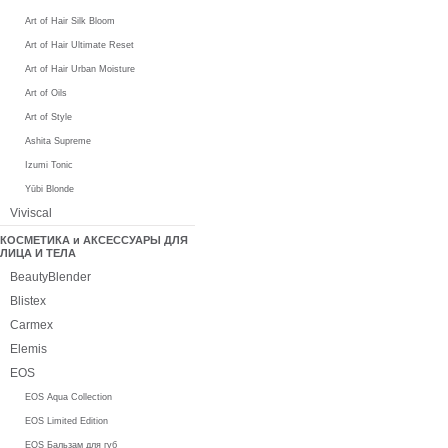
Art of Hair Silk Bloom
Art of Hair Ultimate Reset
Art of Hair Urban Moisture
Art of Oils
Art of Style
Ashita Supreme
Izumi Tonic
Yūbi Blonde
Viviscal
КОСМЕТИКА и АКСЕССУАРЫ ДЛЯ
ЛИЦА И ТЕЛА
BeautyBlender
Blistex
Carmex
Elemis
EOS
EOS Aqua Collection
EOS Limited Edition
EOS Бальзам для губ