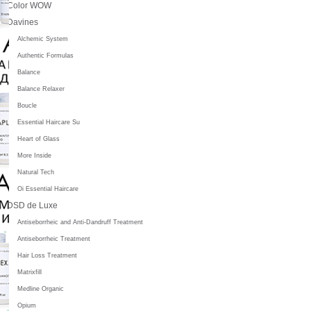
Color WOW
Davines
Alchemic System
Authentic Formulas
Balance
Balance Relaxer
Boucle
Essential Haircare Su
Heart of Glass
More Inside
Natural Tech
Oi Essential Haircare
DSD de Luxe
Antiseborrheic and Anti-Dandruff Treatment
Antiseborrheic Treatment
Hair Loss Treatment
Matrixfill
Medline Organic
Opium