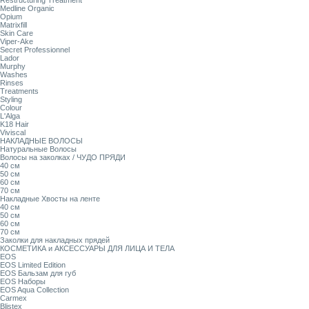
Restructuring Treatment
Medline Organic
Opium
Matrixfill
Skin Care
Viper-Ake
Secret Professionnel
Lador
Murphy
Washes
Rinses
Treatments
Styling
Colour
L'Alga
K18 Hair
Viviscal
НАКЛАДНЫЕ ВОЛОСЫ
Натуральные Волосы
Волосы на заколках / ЧУДО ПРЯДИ
40 см
50 см
60 см
70 см
Накладные Хвосты на ленте
40 см
50 см
60 см
70 см
Заколки для накладных прядей
КОСМЕТИКА и АКСЕССУАРЫ ДЛЯ ЛИЦА И ТЕЛА
EOS
EOS Limited Edition
EOS Бальзам для губ
EOS Наборы
EOS Aqua Collection
Carmex
Blistex