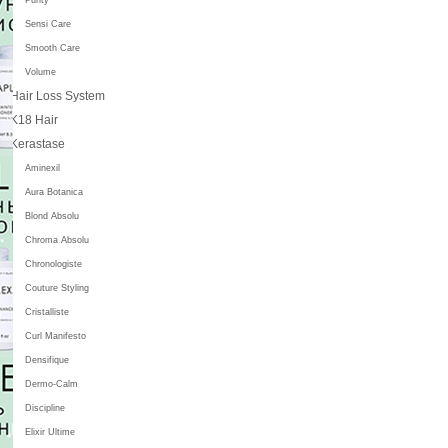
Sensi Care
Smooth Care
Volume
Hair Loss System
K18 Hair
Kerastase
Aminexil
Aura Botanica
Blond Absolu
Chroma Absolu
Chronologiste
Couture Styling
Cristalliste
Curl Manifesto
Densifique
Dermo-Calm
Discipline
Elixir Ultime