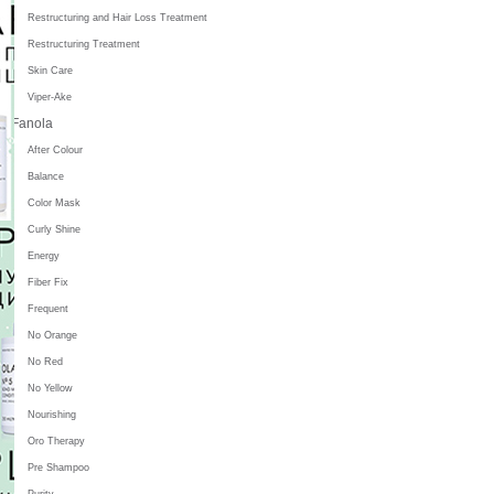
Restructuring and Hair Loss Treatment
Restructuring Treatment
Skin Care
Viper-Ake
Fanola
After Colour
Balance
Color Mask
Curly Shine
Energy
Fiber Fix
Frequent
No Orange
No Red
No Yellow
Nourishing
Oro Therapy
Pre Shampoo
Purity