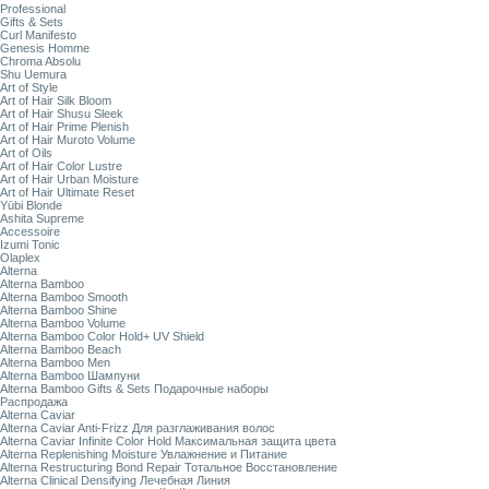
Professional
Gifts & Sets
Curl Manifesto
Genesis Homme
Chroma Absolu
Shu Uemura
Art of Style
Art of Hair Silk Bloom
Art of Hair Shusu Sleek
Art of Hair Prime Plenish
Art of Hair Muroto Volume
Art of Oils
Art of Hair Color Lustre
Art of Hair Urban Moisture
Art of Hair Ultimate Reset
Yūbi Blonde
Ashita Supreme
Accessoire
Izumi Tonic
Olaplex
Alterna
Alterna Bamboo
Alterna Bamboo Smooth
Alterna Bamboo Shine
Alterna Bamboo Volume
Alterna Bamboo Color Hold+ UV Shield
Alterna Bamboo Beach
Alterna Bamboo Men
Alterna Bamboo Шампуни
Alterna Bamboo Gifts & Sets Подарочные наборы
Распродажа
Alterna Caviar
Alterna Caviar Anti-Frizz Для разглаживания волос
Alterna Caviar Infinite Color Hold Максимальная защита цвета
Alterna Replenishing Moisture Увлажнение и Питание
Alterna Restructuring Bond Repair Тотальное Восстановление
Alterna Clinical Densifying Лечебная Линия