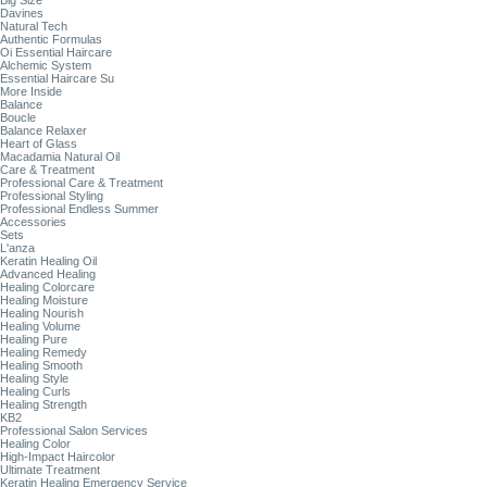
Big Size
Davines
Natural Tech
Authentic Formulas
Oi Essential Haircare
Alchemic System
Essential Haircare Su
More Inside
Balance
Boucle
Balance Relaxer
Heart of Glass
Macadamia Natural Oil
Care & Treatment
Professional Care & Treatment
Professional Styling
Professional Endless Summer
Accessories
Sets
L'anza
Keratin Healing Oil
Advanced Healing
Healing Colorcare
Healing Moisture
Healing Nourish
Healing Volume
Healing Pure
Healing Remedy
Healing Smooth
Healing Style
Healing Curls
Healing Strength
KB2
Professional Salon Services
Healing Color
High-Impact Haircolor
Ultimate Treatment
Keratin Healing Emergency Service