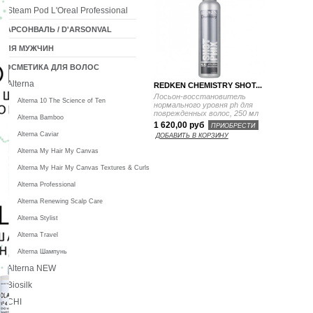
Steam Pod L'Oreal Professional
ДАРСОНВАЛЬ / D'ARSONVAL
ДЛЯ МУЖЧИН
КОСМЕТИКА ДЛЯ ВОЛОС
Alterna
REDKEN CHEMISTRY SHOT...
Лосьон-восстановитель
Alterna 10 The Science of Ten
нормального уровня ph для
поврежденных волос, 250 мл
Alterna Bamboo
1 620,00 руб
ПРИОБРЕСТИ
Alterna Caviar
ДОБАВИТЬ В КОРЗИНУ
Alterna My Hair My Canvas
Alterna My Hair My Canvas Textures & Curls
Alterna Professional
Alterna Renewing Scalp Care
Alterna Stylist
Alterna Travel
Alterna Шампунь
Alterna NEW
Biosilk
CHI