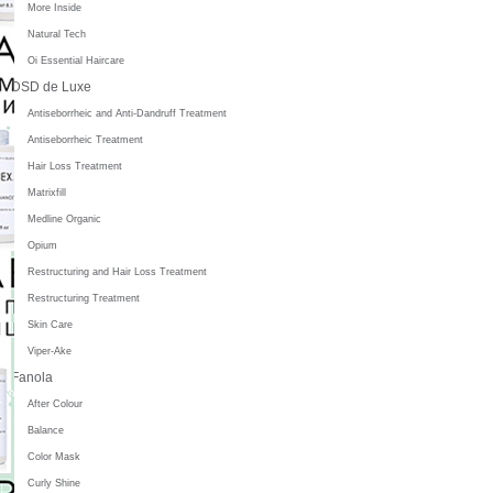
More Inside
Natural Tech
Oi Essential Haircare
DSD de Luxe
Antiseborrheic and Anti-Dandruff Treatment
Antiseborrheic Treatment
Hair Loss Treatment
Matrixfill
Medline Organic
Opium
Restructuring and Hair Loss Treatment
Restructuring Treatment
Skin Care
Viper-Ake
Fanola
After Colour
Balance
Color Mask
Curly Shine