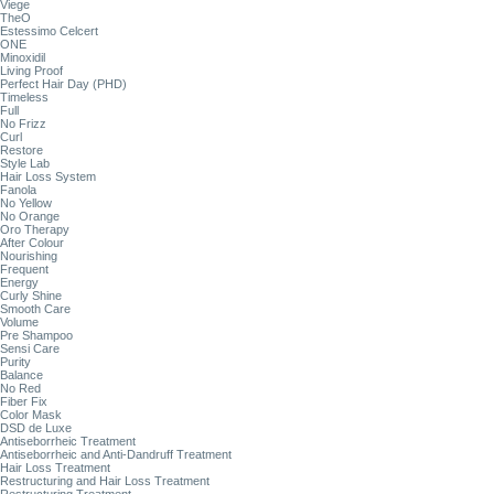
Viege
TheO
Estessimo Celcert
ONE
Minoxidil
Living Proof
Perfect Hair Day (PHD)
Timeless
Full
No Frizz
Curl
Restore
Style Lab
Hair Loss System
Fanola
No Yellow
No Orange
Oro Therapy
After Colour
Nourishing
Frequent
Energy
Curly Shine
Smooth Care
Volume
Pre Shampoo
Sensi Care
Purity
Balance
No Red
Fiber Fix
Color Mask
DSD de Luxe
Antiseborrheic Treatment
Antiseborrheic and Anti-Dandruff Treatment
Hair Loss Treatment
Restructuring and Hair Loss Treatment