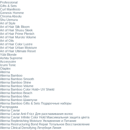
Professional
Gifts & Sets
Curl Manifesto
Genesis Homme
Chroma Absolu
Shu Uemura
Art of Style
Art of Hair Silk Bloom
Art of Hair Shusu Sleek
Art of Hair Prime Plenish
Art of Hair Muroto Volume
Art of Oils
Art of Hair Color Lustre
Art of Hair Urban Moisture
Art of Hair Ultimate Reset
Yūbi Blonde
Ashita Supreme
Accessoire
Izumi Tonic
Olaplex
Alterna
Alterna Bamboo
Alterna Bamboo Smooth
Alterna Bamboo Shine
Alterna Bamboo Volume
Alterna Bamboo Color Hold+ UV Shield
Alterna Bamboo Beach
Alterna Bamboo Men
Alterna Bamboo Шампуни
Alterna Bamboo Gifts & Sets Подарочные наборы
Распродажа
Alterna Caviar
Alterna Caviar Anti-Frizz Для разглаживания волос
Alterna Caviar Infinite Color Hold Максимальная защита цвета
Alterna Replenishing Moisture Увлажнение и Питание
Alterna Restructuring Bond Repair Тотальное Восстановление
Alterna Clinical Densifying Лечебная Линия