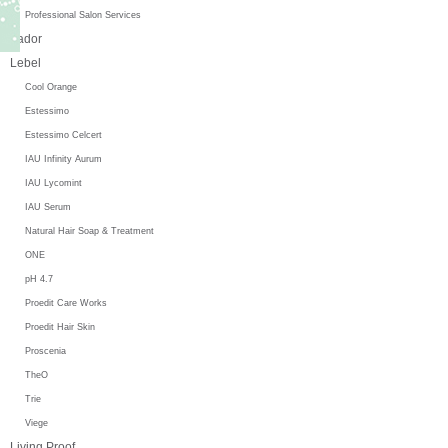
Professional Salon Services
Lador
Lebel
Cool Orange
Estessimo
Estessimo Celcert
IAU Infinity Aurum
IAU Lycomint
IAU Serum
Natural Hair Soap & Treatment
ONE
pH 4.7
Proedit Care Works
Proedit Hair Skin
Proscenia
TheO
Trie
Viege
Living Proof