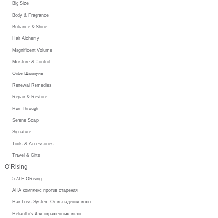
Big Size
Body & Fragrance
Brilliance & Shine
Hair Alchemy
Magnificent Volume
Moisture & Control
Oribe Шампунь
Renewal Remedies
Repair & Restore
Run-Through
Serene Scalp
Signature
Tools & Accessories
Travel & Gifts
O’Rising
5 ALF-ORising
AHA комплекс против старения
Hair Loss System От выпадения волос
Helianthi's Для окрашенных волос