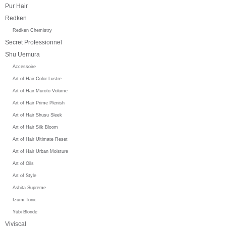
Pur Hair
Redken
Redken Chemistry
Secret Professionnel
Shu Uemura
Accessoire
Art of Hair Color Lustre
Art of Hair Muroto Volume
Art of Hair Prime Plenish
Art of Hair Shusu Sleek
Art of Hair Silk Bloom
Art of Hair Ultimate Reset
Art of Hair Urban Moisture
Art of Oils
Art of Style
Ashita Supreme
Izumi Tonic
Yūbi Blonde
Viviscal