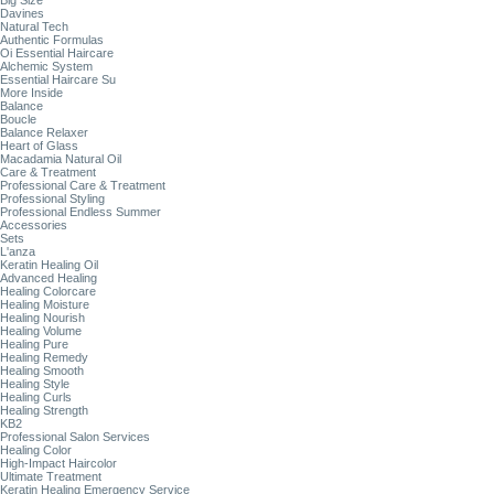
Big Size
Davines
Natural Tech
Authentic Formulas
Oi Essential Haircare
Alchemic System
Essential Haircare Su
More Inside
Balance
Boucle
Balance Relaxer
Heart of Glass
Macadamia Natural Oil
Care & Treatment
Professional Care & Treatment
Professional Styling
Professional Endless Summer
Accessories
Sets
L'anza
Keratin Healing Oil
Advanced Healing
Healing Colorcare
Healing Moisture
Healing Nourish
Healing Volume
Healing Pure
Healing Remedy
Healing Smooth
Healing Style
Healing Curls
Healing Strength
KB2
Professional Salon Services
Healing Color
High-Impact Haircolor
Ultimate Treatment
Keratin Healing Emergency Service