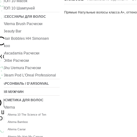
ТОП 10 Масок
ТОП 10 Шампуней
Прямые Натульные волосы
класса А+
, оттен
АКСЕССУАРЫ ДЛЯ ВОЛОС
Alterna Brush Расчески
Beauty Bar
Hair Bobbles HH Simonsen
Ikoo
Macadamia Расчески
Oribe Расчески
Shu Uemura Расчески
Steam Pod L'Oreal Professional
ДАРСОНВАЛЬ / D'ARSONVAL
ДЛЯ МУЖЧИН
КОСМЕТИКА ДЛЯ ВОЛОС
Alterna
Alterna 10 The Science of Ten
Alterna Bamboo
Alterna Caviar
Alterna My Hair My Canvas