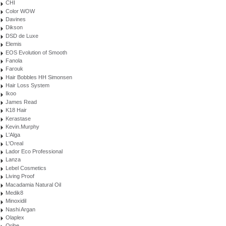
CHI
Color WOW
Davines
Dikson
DSD de Luxe
Elemis
EOS Evolution of Smooth
Fanola
Farouk
Hair Bobbles HH Simonsen
Hair Loss System
Ikoo
James Read
K18 Hair
Kerastase
Kevin.Murphy
L'Alga
L'Oreal
Lador Eco Professional
Lanza
Lebel Cosmetics
Living Proof
Macadamia Natural Oil
Medik8
Minoxidil
Nashi Argan
Olaplex
Oribe