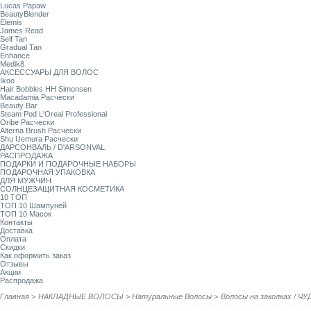
Lucas Papaw
BeautyBlender
Elemis
James Read
Self Tan
Gradual Tan
Enhance
Medik8
АКСЕССУАРЫ ДЛЯ ВОЛОС
Ikoo
Hair Bobbles HH Simonsen
Macadamia Расчески
Beauty Bar
Steam Pod L'Oreal Professional
Oribe Расчески
Alterna Brush Расчески
Shu Uemura Расчески
ДАРСОНВАЛЬ / D'ARSONVAL
РАСПРОДАЖА
ПОДАРКИ И ПОДАРОЧНЫЕ НАБОРЫ
ПОДАРОЧНАЯ УПАКОВКА
ДЛЯ МУЖЧИН
СОЛНЦЕЗАЩИТНАЯ КОСМЕТИКА
10 ТОП
ТОП 10 Шампуней
ТОП 10 Масок
Контакты
Доставка
Оплата
Скидки
Как оформить заказ
Отзывы
Акции
Распродажа
Главная
>
НАКЛАДНЫЕ ВОЛОСЫ
>
Натуральные Волосы
>
Волосы на заколках / 