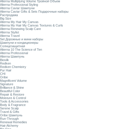
Alterna Multiplying Volume Тройной Объем
Alterna Professional Styling
Alterna Caviar Шампуни
Alterna Caviar Gifts & Sets Подарочные наборы
Распродажа
Big Size
Alterna My Hair My Canvas
Alterna My Hair My Canvas Textures & Curls
Alterna Renewing Scalp Care
Alterna Stylist
Alterna Travel
Set Дорожные и мини наборы
Шампуни и кондиционеры
Солнцезащитная
Alterna 10 The Science of Ten
Alterna Professional
Alterna Шампунь
Biosilk
Redken
Redken Chemistry
Pur Hair
CHI
Oribe
Magnificent Volume
Signature
Brilliance & Shine
Beautiful Color
Repair & Restore
Moisture & Control
Tools & Accessories
Body & Fragrance
Serene Scalp
Travel & Gifts
Oribe Шампунь
Run-Through
Renewal Remedies
Hair Alchemy