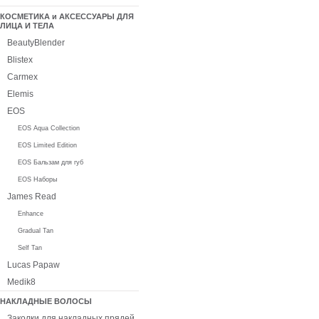
КОСМЕТИКА и АКСЕССУАРЫ ДЛЯ
ЛИЦА И ТЕЛА
BeautyBlender
Blistex
Carmex
Elemis
EOS
EOS Aqua Collection
EOS Limited Edition
EOS Бальзам для губ
EOS Наборы
James Read
Enhance
Gradual Tan
Self Tan
Lucas Papaw
Medik8
НАКЛАДНЫЕ ВОЛОСЫ
Заколки для накладных прядей