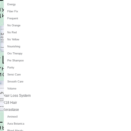
Energy
Fiber Fix
Frequent
No Orange
No Red
No Yellow
Nourishing
Oro Therapy
Pre Shampoo
Purity
Sensi Care
Smooth Care
Volume
Hair Loss System
K18 Hair
Kerastase
Aminexil
Aura Botanica
Blond Absolu