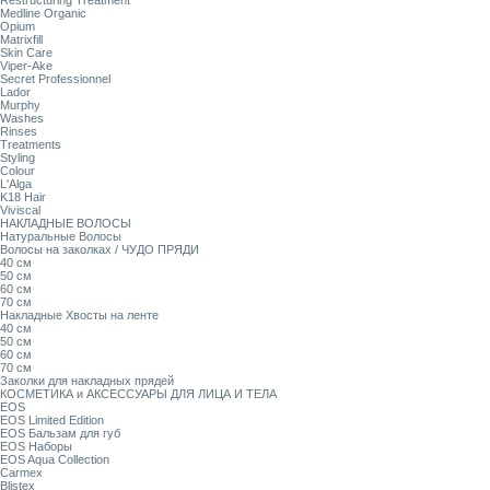
Restructuring Treatment
Medline Organic
Opium
Matrixfill
Skin Care
Viper-Ake
Secret Professionnel
Lador
Murphy
Washes
Rinses
Treatments
Styling
Colour
L'Alga
K18 Hair
Viviscal
НАКЛАДНЫЕ ВОЛОСЫ
Натуральные Волосы
Волосы на заколках / ЧУДО ПРЯДИ
40 см
50 см
60 см
70 см
Накладные Хвосты на ленте
40 см
50 см
60 см
70 см
Заколки для накладных прядей
КОСМЕТИКА и АКСЕССУАРЫ ДЛЯ ЛИЦА И ТЕЛА
EOS
EOS Limited Edition
EOS Бальзам для губ
EOS Наборы
EOS Aqua Collection
Carmex
Blistex