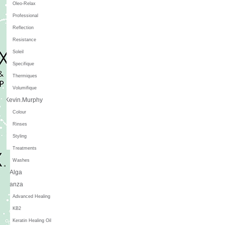
Oleo-Relax
Professional
Reflection
Resistance
Soleil
Specifique
Thermiques
Volumifique
Kevin.Murphy
Colour
Rinses
Styling
Treatments
Washes
L'Alga
L'anza
Advanced Healing
KB2
Keratin Healing Oil