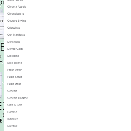
Chroma Absolu
Chronologiste
Couture Styling
Cristalliste
Curl Manifesto
Densifique
Dermo-Calm
Discipline
Elixir Ultime
Fresh Affair
Fusio Scrub
Fusio-Dose
Genesis
Genesis Homme
Gifts & Sets
Homme
Initialiste
Nutritive