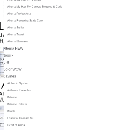
Alterna My Hair My Canvas Textures & Curls
Alterna Professional
Alterna Renewing Scalp Care
Alterna Stylist
Alterna Travel
Alterna Шампунь
Alterna NEW
Biosilk
CHI
Color WOW
Davines
Alchemic System
Authentic Formulas
Balance
Balance Relaxer
Boucle
Essential Haircare Su
Heart of Glass