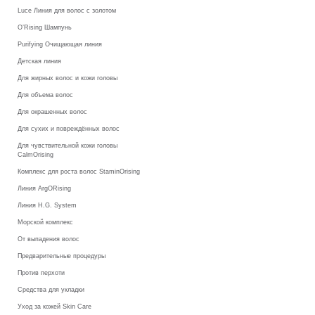
Luce Линия для волос с золотом
O’Rising Шампунь
Purifying Очищающая линия
Детская линия
Для жирных волос и кожи головы
Для объема волос
Для окрашенных волос
Для сухих и повреждённых волос
Для чувствительной кожи головы
CalmOrising
Комплекс для роста волос StaminOrising
Линия ArgORising
Линия H.G. System
Морской комплекс
От выпадения волос
Предварительные процедуры
Против перхоти
Средства для укладки
Уход за кожей Skin Care