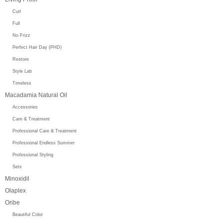
Curl
Full
No Frizz
Perfect Hair Day (PHD)
Restore
Style Lab
Timeless
Macadamia Natural Oil
Accessories
Care & Treatment
Professional Care & Treatment
Professional Endless Summer
Professional Styling
Sets
Minoxidil
Olaplex
Oribe
Beautiful Color