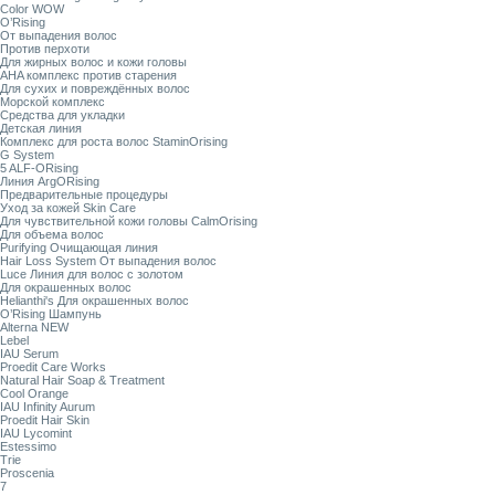
Color WOW
O’Rising
От выпадения волос
Против перхоти
Для жирных волос и кожи головы
AHA комплекс против старения
Для сухих и повреждённых волос
Морской комплекс
Средства для укладки
Детская линия
Комплекс для роста волос StaminOrising
G System
5 ALF-ORising
Линия ArgORising
Предварительные процедуры
Уход за кожей Skin Care
Для чувствительной кожи головы CalmOrising
Для объема волос
Purifying Очищающая линия
Hair Loss System От выпадения волос
Luce Линия для волос с золотом
Для окрашенных волос
Helianthi's Для окрашенных волос
O’Rising Шампунь
Alterna NEW
Lebel
IAU Serum
Proedit Care Works
Natural Hair Soap & Treatment
Cool Orange
IAU Infinity Aurum
Proedit Hair Skin
IAU Lycomint
Estessimo
Trie
Proscenia
7