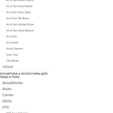
Art of Hair Muroto Volume
Art of Hair Prime Plenish
Art of Hair Shusu Sleek
Art of Hair Silk Bloom
Art of Hair Ultimate Reset
Art of Hair Urban Moisture
Art of Oils
Art of Style
Ashita Supreme
Izumi Tonic
Yūbi Blonde
Viviscal
КОСМЕТИКА и АКСЕССУАРЫ ДЛЯ
ЛИЦА И ТЕЛА
BeautyBlender
Blistex
Carmex
Elemis
EOS