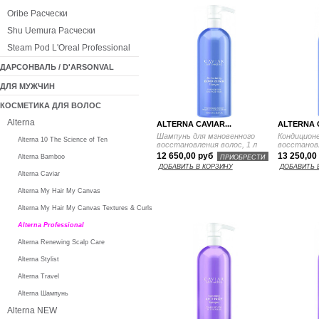
Oribe Расчески
Shu Uemura Расчески
Steam Pod L'Oreal Professional
ДАРСОНВАЛЬ / D'ARSONVAL
ДЛЯ МУЖЧИН
КОСМЕТИКА ДЛЯ ВОЛОС
Alterna
ALTERNA CAVIAR...
ALTERNA C
Шампунь для мгновенного
Кондиционе
Alterna 10 The Science of Ten
восстановления волос , 1 л
восстановл
12 650,00 руб
13 250,00
ПРИОБРЕСТИ
Alterna Bamboo
ДОБАВИТЬ В КОРЗИНУ
ДОБАВИТЬ 
Alterna Caviar
Alterna My Hair My Canvas
Alterna My Hair My Canvas Textures & Curls
Alterna Professional
Alterna Renewing Scalp Care
Alterna Stylist
Alterna Travel
Alterna Шампунь
Alterna NEW