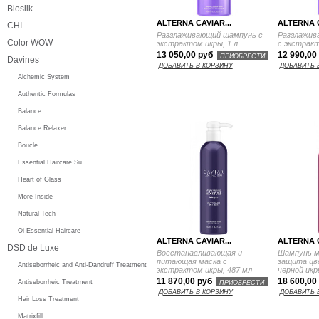
Biosilk
ALTERNA CAVIAR...
ALTERNA C
CHI
Разглаживающий шампунь с
Разглажив
Color WOW
экстрактом икры, 1 л
с экстракт
13 050,00 руб
12 990,00
ПРИОБРЕСТИ
Davines
ДОБАВИТЬ В КОРЗИНУ
ДОБАВИТЬ 
Alchemic System
Authentic Formulas
Balance
Balance Relaxer
Boucle
Essential Haircare Su
Heart of Glass
More Inside
Natural Tech
Oi Essential Haircare
ALTERNA CAVIAR...
ALTERNA C
DSD de Luxe
Восстанавливающая и
Шампунь м
питающая маска с
защита цв
Antiseborrheic and Anti-Dandruff Treatment
экстрактом икры, 487 мл
черной икр
11 870,00 руб
18 600,00
ПРИОБРЕСТИ
Antiseborrheic Treatment
ДОБАВИТЬ В КОРЗИНУ
ДОБАВИТЬ 
Hair Loss Treatment
Matrixfill