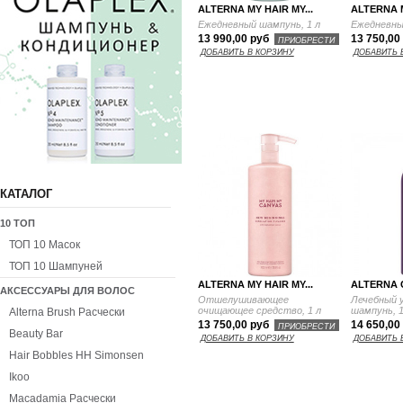
ALTERNA MY HAIR MY...
ALTERNA M
Ежедневный шампунь, 1 л
Ежедневный
13 990,00 руб
13 750,00
ПРИОБРЕСТИ
ДОБАВИТЬ В КОРЗИНУ
ДОБАВИТЬ 
КАТАЛОГ
10 ТОП
ТОП 10 Масок
ТОП 10 Шампуней
ALTERNA MY HAIR MY...
ALTERNA C
АКСЕССУАРЫ ДЛЯ ВОЛОС
Отшелушивающее
Лечебный 
очищающее средство, 1 л
шампунь, 1
Alterna Brush Расчески
13 750,00 руб
14 650,00
ПРИОБРЕСТИ
Beauty Bar
ДОБАВИТЬ В КОРЗИНУ
ДОБАВИТЬ 
Hair Bobbles HH Simonsen
Ikoo
Macadamia Расчески