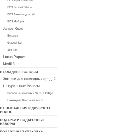
EOS Aqua Collection
EOS Limited Edition
EOS Бальзам для губ
EOS Наборы
James Read
Enhance
Gradual Tan
Self Tan
Lucas Papaw
Medik8
НАКЛАДНЫЕ ВОЛОСЫ
Заколки для накладных прядей
Натуральные Волосы
Волосы на заколках / ЧУДО ПРЯДИ
Накладные Хвосты на ленте
ОТ ВЫПАДЕНИЯ И ДЛЯ РОСТА
ВОЛОС
ПОДАРКИ И ПОДАРОЧНЫЕ
НАБОРЫ
ПОДАРОЧНАЯ УПАКОВКА