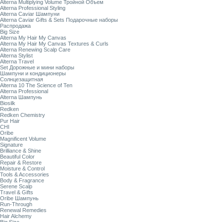
Alterna Multiplying Volume Тройной Объем
Alterna Professional Styling
Alterna Caviar Шампуни
Alterna Caviar Gifts & Sets Подарочные наборы
Распродажа
Big Size
Alterna My Hair My Canvas
Alterna My Hair My Canvas Textures & Curls
Alterna Renewing Scalp Care
Alterna Stylist
Alterna Travel
Set Дорожные и мини наборы
Шампуни и кондиционеры
Солнцезащитная
Alterna 10 The Science of Ten
Alterna Professional
Alterna Шампунь
Biosilk
Redken
Redken Chemistry
Pur Hair
CHI
Oribe
Magnificent Volume
Signature
Brilliance & Shine
Beautiful Color
Repair & Restore
Moisture & Control
Tools & Accessories
Body & Fragrance
Serene Scalp
Travel & Gifts
Oribe Шампунь
Run-Through
Renewal Remedies
Hair Alchemy