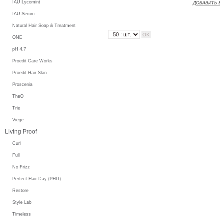
IAU Lycomint
ДОБАВИТЬ 
IAU Serum
Natural Hair Soap & Treatment
ONE
pH 4.7
Proedit Care Works
Proedit Hair Skin
Proscenia
TheO
Trie
Viege
Living Proof
Curl
Full
No Frizz
Perfect Hair Day (PHD)
Restore
Style Lab
Timeless