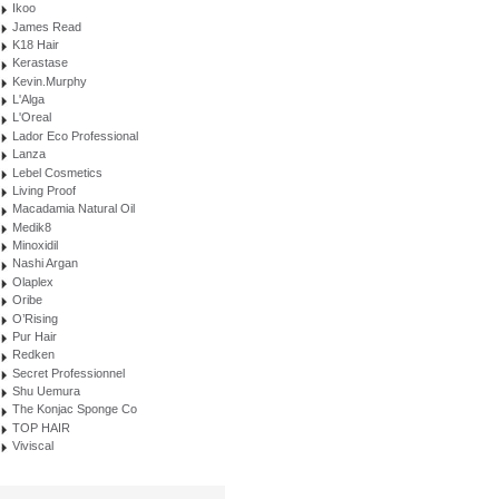
Ikoo
James Read
K18 Hair
Kerastase
Kevin.Murphy
L'Alga
L'Oreal
Lador Eco Professional
Lanza
Lebel Cosmetics
Living Proof
Macadamia Natural Oil
Medik8
Minoxidil
Nashi Argan
Olaplex
Oribe
O’Rising
Pur Hair
Redken
Secret Professionnel
Shu Uemura
The Konjac Sponge Co
TOP HAIR
Viviscal