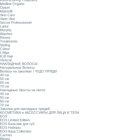
Restructuring Treatment
Medline Organic
Opium
Matrixfill
Skin Care
Viper-Ake
Secret Professionnel
Lador
Murphy
Washes
Rinses
Treatments
Styling
Colour
L'Alga
K18 Hair
Viviscal
НАКЛАДНЫЕ ВОЛОСЫ
Натуральные Волосы
Волосы на заколках / ЧУДО ПРЯДИ
40 см
50 см
60 см
70 см
Накладные Хвосты на ленте
40 см
50 см
60 см
70 см
Заколки для накладных прядей
КОСМЕТИКА и АКСЕССУАРЫ ДЛЯ ЛИЦА И ТЕЛА
EOS
EOS Limited Edition
EOS Бальзам для губ
EOS Наборы
EOS Aqua Collection
Carmex
Blistex