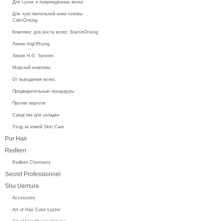
Для сухих и повреждённых волос
Для чувствительной кожи головы
CalmOrising
Комплекс для роста волос StaminOrising
Линия ArgORising
Линия H.G. System
Морской комплекс
От выпадения волос
Предварительные процедуры
Против перхоти
Средства для укладки
Уход за кожей Skin Care
Pur Hair
Redken
Redken Chemistry
Secret Professionnel
Shu Uemura
Accessoire
Art of Hair Color Lustre