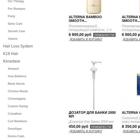
Oro Therapy
Pre Shampoo
Purity
ALTERNA BAMBOO
ALTERNA
SMOOTH...
SMOOTH..
Sensi Care
Разглаживающий,
Разглажив
полирующий шампунь , 1 л
полирующий
Smooth Care
6 900,00 руб
6 900,00 
ПРИОБРЕСТИ
Volume
ДОБАВИТЬ В КОРЗИНУ
ДОБАВИТЬ 
Hair Loss System
K18 Hair
Kerastase
Aminexil
Aura Botanica
Blond Absolu
Chroma Absolu
Chronologiste
Couture Styling
ДОЗАТОР ДЛЯ БАНКИ 2000
ALTERNA C
Cristalliste
МЛ
Салонный 
Дозатор для банки 2000 мл
кожи голов
Curl Manifesto
450,00 руб
8 350,00 
ПРИОБРЕСТИ
Densifique
ДОБАВИТЬ В КОРЗИНУ
ДОБАВИТЬ 
Dermo-Calm