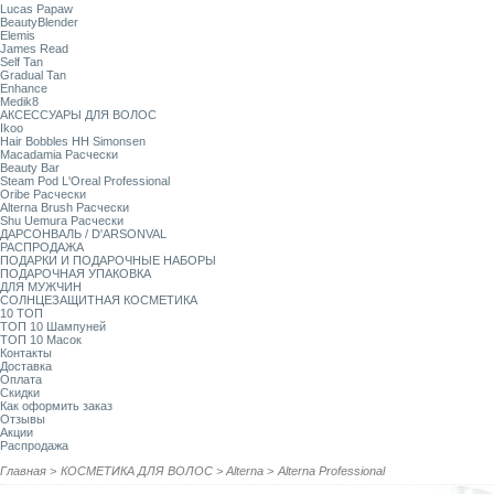
Lucas Papaw
BeautyBlender
Elemis
James Read
Self Tan
Gradual Tan
Enhance
Medik8
АКСЕССУАРЫ ДЛЯ ВОЛОС
Ikoo
Hair Bobbles HH Simonsen
Macadamia Расчески
Beauty Bar
Steam Pod L'Oreal Professional
Oribe Расчески
Alterna Brush Расчески
Shu Uemura Расчески
ДАРСОНВАЛЬ / D'ARSONVAL
РАСПРОДАЖА
ПОДАРКИ И ПОДАРОЧНЫЕ НАБОРЫ
ПОДАРОЧНАЯ УПАКОВКА
ДЛЯ МУЖЧИН
СОЛНЦЕЗАЩИТНАЯ КОСМЕТИКА
10 ТОП
ТОП 10 Шампуней
ТОП 10 Масок
Контакты
Доставка
Оплата
Скидки
Как оформить заказ
Отзывы
Акции
Распродажа
Главная
>
КОСМЕТИКА ДЛЯ ВОЛОС
>
Alterna
>
Alterna Professional