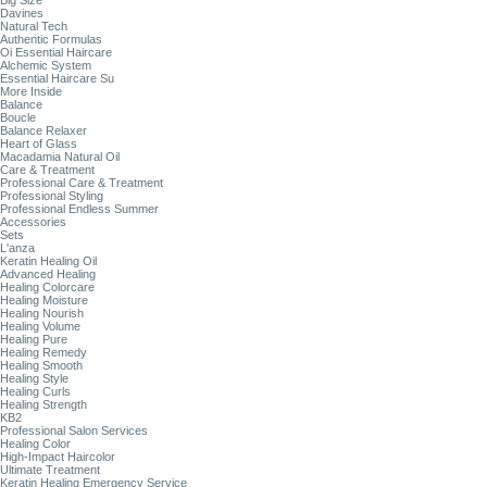
Big Size
Davines
Natural Tech
Authentic Formulas
Oi Essential Haircare
Alchemic System
Essential Haircare Su
More Inside
Balance
Boucle
Balance Relaxer
Heart of Glass
Macadamia Natural Oil
Care & Treatment
Professional Care & Treatment
Professional Styling
Professional Endless Summer
Accessories
Sets
L'anza
Keratin Healing Oil
Advanced Healing
Healing Colorcare
Healing Moisture
Healing Nourish
Healing Volume
Healing Pure
Healing Remedy
Healing Smooth
Healing Style
Healing Curls
Healing Strength
KB2
Professional Salon Services
Healing Color
High-Impact Haircolor
Ultimate Treatment
Keratin Healing Emergency Service