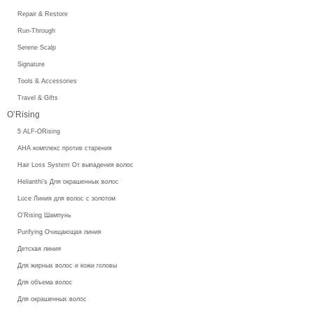
Repair & Restore
Run-Through
Serene Scalp
Signature
Tools & Accessories
Travel & Gifts
O’Rising
5 ALF-ORising
AHA комплекс против старения
Hair Loss System От выпадения волос
Helianthi's Для окрашенных волос
Luce Линия для волос с золотом
O’Rising Шампунь
Purifying Очищающая линия
Детская линия
Для жирных волос и кожи головы
Для объема волос
Для окрашенных волос