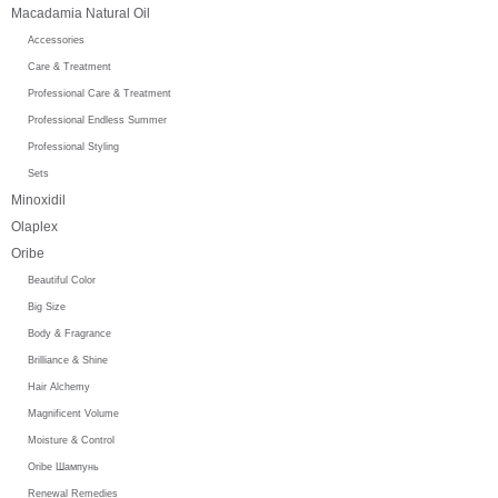
Macadamia Natural Oil
Accessories
Care & Treatment
Professional Care & Treatment
Professional Endless Summer
Professional Styling
Sets
Minoxidil
Olaplex
Oribe
Beautiful Color
Big Size
Body & Fragrance
Brilliance & Shine
Hair Alchemy
Magnificent Volume
Moisture & Control
Oribe Шампунь
Renewal Remedies