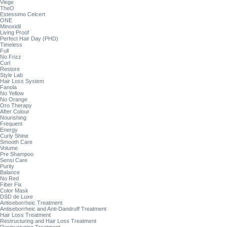
Viege
TheO
Estessimo Celcert
ONE
Minoxidil
Living Proof
Perfect Hair Day (PHD)
Timeless
Full
No Frizz
Curl
Restore
Style Lab
Hair Loss System
Fanola
No Yellow
No Orange
Oro Therapy
After Colour
Nourishing
Frequent
Energy
Curly Shine
Smooth Care
Volume
Pre Shampoo
Sensi Care
Purity
Balance
No Red
Fiber Fix
Color Mask
DSD de Luxe
Antiseborrheic Treatment
Antiseborrheic and Anti-Dandruff Treatment
Hair Loss Treatment
Restructuring and Hair Loss Treatment