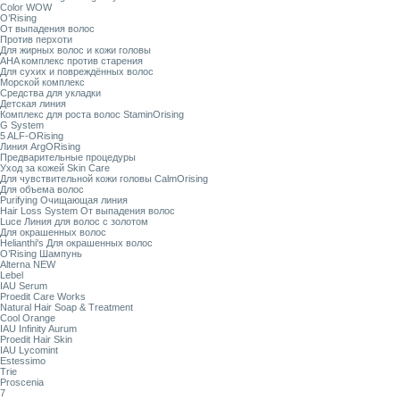
Color WOW
O’Rising
От выпадения волос
Против перхоти
Для жирных волос и кожи головы
AHA комплекс против старения
Для сухих и повреждённых волос
Морской комплекс
Средства для укладки
Детская линия
Комплекс для роста волос StaminOrising
G System
5 ALF-ORising
Линия ArgORising
Предварительные процедуры
Уход за кожей Skin Care
Для чувствительной кожи головы CalmOrising
Для объема волос
Purifying Очищающая линия
Hair Loss System От выпадения волос
Luce Линия для волос с золотом
Для окрашенных волос
Helianthi's Для окрашенных волос
O’Rising Шампунь
Alterna NEW
Lebel
IAU Serum
Proedit Care Works
Natural Hair Soap & Treatment
Cool Orange
IAU Infinity Aurum
Proedit Hair Skin
IAU Lycomint
Estessimo
Trie
Proscenia
7