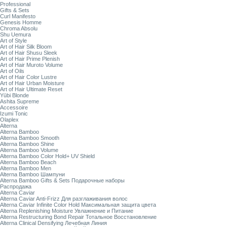
Professional
Gifts & Sets
Curl Manifesto
Genesis Homme
Chroma Absolu
Shu Uemura
Art of Style
Art of Hair Silk Bloom
Art of Hair Shusu Sleek
Art of Hair Prime Plenish
Art of Hair Muroto Volume
Art of Oils
Art of Hair Color Lustre
Art of Hair Urban Moisture
Art of Hair Ultimate Reset
Yūbi Blonde
Ashita Supreme
Accessoire
Izumi Tonic
Olaplex
Alterna
Alterna Bamboo
Alterna Bamboo Smooth
Alterna Bamboo Shine
Alterna Bamboo Volume
Alterna Bamboo Color Hold+ UV Shield
Alterna Bamboo Beach
Alterna Bamboo Men
Alterna Bamboo Шампуни
Alterna Bamboo Gifts & Sets Подарочные наборы
Распродажа
Alterna Caviar
Alterna Caviar Anti-Frizz Для разглаживания волос
Alterna Caviar Infinite Color Hold Максимальная защита цвета
Alterna Replenishing Moisture Увлажнение и Питание
Alterna Restructuring Bond Repair Тотальное Восстановление
Alterna Clinical Densifying Лечебная Линия