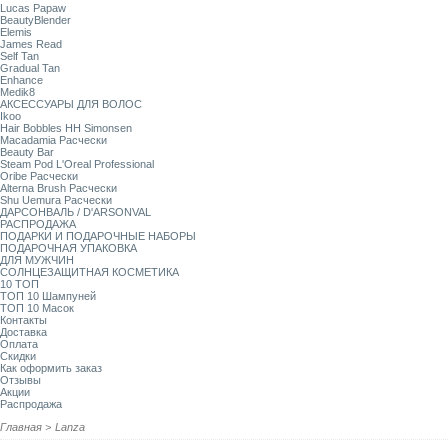
Lucas Papaw
BeautyBlender
Elemis
James Read
Self Tan
Gradual Tan
Enhance
Medik8
АКСЕССУАРЫ ДЛЯ ВОЛОС
Ikoo
Hair Bobbles HH Simonsen
Macadamia Расчески
Beauty Bar
Steam Pod L'Oreal Professional
Oribe Расчески
Alterna Brush Расчески
Shu Uemura Расчески
ДАРСОНВАЛЬ / D'ARSONVAL
РАСПРОДАЖА
ПОДАРКИ И ПОДАРОЧНЫЕ НАБОРЫ
ПОДАРОЧНАЯ УПАКОВКА
ДЛЯ МУЖЧИН
СОЛНЦЕЗАЩИТНАЯ КОСМЕТИКА
10 ТОП
ТОП 10 Шампуней
ТОП 10 Масок
Контакты
Доставка
Оплата
Скидки
Как оформить заказ
Отзывы
Акции
Распродажа
Главная
>
Lanza