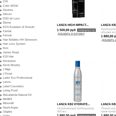
CHI
Color WOW
Davines
Dikson
DSD de Luxe
Elemis
LANZA HIGH-IMPACT...
LANZA KB2
EOS Evolution of Smooth
Кондиционе
1 500,00 руб
ПРИОБРЕСТИ
Fanola
объема вол
ДОБАВИТЬ В КОРЗИНУ
Farouk
1 880,00 
Hair Bobbles HH Simonsen
ДОБАВИТЬ 
Hair Loss System
Ikoo
James Read
K18 Hair
Kerastase
Kevin.Murphy
L'Alga
L'Oreal
Lador Eco Professional
Lanza
Lebel Cosmetics
Living Proof
Macadamia Natural Oil
Medik8
Minoxidil
LANZA KB2 HYDRATE...
LANZA KB2
Nashi Argan
Увлажняющий кондиционер,
Легкий во
300 мл
крем-конди
Olaplex
1 880,00 руб
1 880,00 
Oribe
ПРИОБРЕСТИ