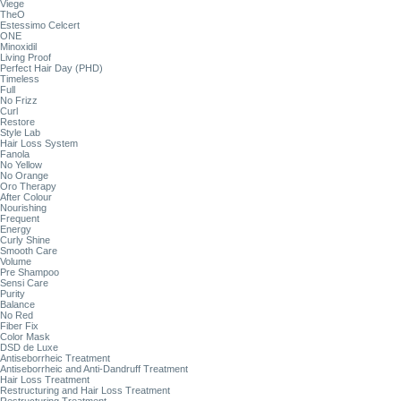
Viege
TheO
Estessimo Celcert
ONE
Minoxidil
Living Proof
Perfect Hair Day (PHD)
Timeless
Full
No Frizz
Curl
Restore
Style Lab
Hair Loss System
Fanola
No Yellow
No Orange
Oro Therapy
After Colour
Nourishing
Frequent
Energy
Curly Shine
Smooth Care
Volume
Pre Shampoo
Sensi Care
Purity
Balance
No Red
Fiber Fix
Color Mask
DSD de Luxe
Antiseborrheic Treatment
Antiseborrheic and Anti-Dandruff Treatment
Hair Loss Treatment
Restructuring and Hair Loss Treatment