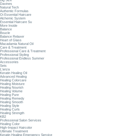
Big Size
Davines
Natural Tech
Authentic Formulas
Oi Essential Haircare
Alchemic System
Essential Haircare Su
More Inside
Balance
Boucle
Balance Relaxer
Heart of Glass
Macadamia Natural Oil
Care & Treatment
Professional Care & Treatment
Professional Styling
Professional Endless Summer
Accessories
Sets
L'anza
Keratin Healing Oil
Advanced Healing
Healing Colorcare
Healing Moisture
Healing Nourish
Healing Volume
Healing Pure
Healing Remedy
Healing Smooth
Healing Style
Healing Curls
Healing Strength
KB2
Professional Salon Services
Healing Color
High-Impact Haircolor
Ultimate Treatment
Keratin Healing Emergency Service