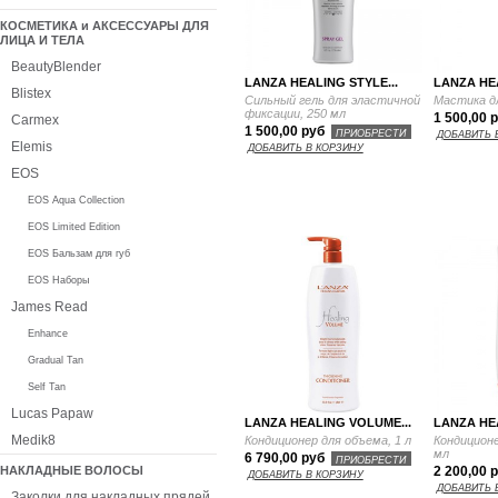
КОСМЕТИКА и АКСЕССУАРЫ ДЛЯ
ЛИЦА И ТЕЛА
BeautyBlender
LANZA HEALING STYLE...
LANZA HEA
Blistex
Сильный гель для эластичной
Мастика дл
фиксации, 250 мл
1 500,00 
Carmex
1 500,00 руб
ПРИОБРЕСТИ
ДОБАВИТЬ 
Elemis
ДОБАВИТЬ В КОРЗИНУ
EOS
EOS Aqua Collection
EOS Limited Edition
EOS Бальзам для губ
EOS Наборы
James Read
Enhance
Gradual Tan
Self Tan
Lucas Papaw
LANZA HEALING VOLUME...
LANZA HE
Medik8
Кондиционер для объема, 1 л
Кондиционе
мл
6 790,00 руб
ПРИОБРЕСТИ
НАКЛАДНЫЕ ВОЛОСЫ
2 200,00 
ДОБАВИТЬ В КОРЗИНУ
ДОБАВИТЬ 
Заколки для накладных прядей