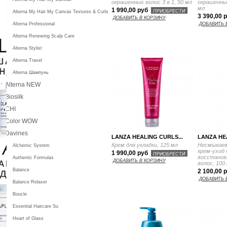
окрашенных волос 3 в 1, 50 мл
окрашенных
мл
1 990,00 руб
ПРИОБРЕСТИ
Alterna My Hair My Canvas Textures & Curls
3 390,00 
ДОБАВИТЬ В КОРЗИНУ
Alterna Professional
ДОБАВИТЬ 
Alterna Renewing Scalp Care
Alterna Stylist
Alterna Travel
Alterna Шампунь
Alterna NEW
Biosilk
CHI
Color WOW
Davines
LANZA HEALING CURLS...
LANZA HEA
Крем для укладки, 125 мл
Несмывае
Alchemic System
крем-уход 
1 990,00 руб
ПРИОБРЕСТИ
восстанов
Authentic Formulas
ДОБАВИТЬ В КОРЗИНУ
волос, 100
Balance
2 100,00 
ДОБАВИТЬ 
Balance Relaxer
Boucle
Essential Haircare Su
Heart of Glass