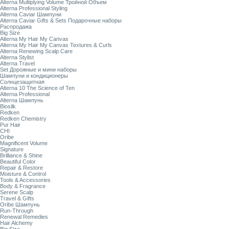
Alterna Multiplying Volume Тройной Объем
Alterna Professional Styling
Alterna Caviar Шампуни
Alterna Caviar Gifts & Sets Подарочные наборы
Распродажа
Big Size
Alterna My Hair My Canvas
Alterna My Hair My Canvas Textures & Curls
Alterna Renewing Scalp Care
Alterna Stylist
Alterna Travel
Set Дорожные и мини наборы
Шампуни и кондиционеры
Солнцезащитная
Alterna 10 The Science of Ten
Alterna Professional
Alterna Шампунь
Biosilk
Redken
Redken Chemistry
Pur Hair
CHI
Oribe
Magnificent Volume
Signature
Brilliance & Shine
Beautiful Color
Repair & Restore
Moisture & Control
Tools & Accessories
Body & Fragrance
Serene Scalp
Travel & Gifts
Oribe Шампунь
Run-Through
Renewal Remedies
Hair Alchemy