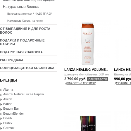
Натуральные Волосы
Волосы на заколках / ЧУДО ПРЯДИ
Накладные Хвосты на ленте
ОТ ВЫПАДЕНИЯ И ДЛЯ РОСТА
ВОЛОС
ПОДАРКИ И ПОДАРОЧНЫЕ
НАБОРЫ
ПОДАРОЧНАЯ УПАКОВКА
РАСПРОДАЖА
СОЛНЦЕЗАЩИТНАЯ КОСМЕТИКА
LANZA HEALING VOLUME...
LANZA HE
Шампунь для объема, 300 мл
Шампунь д
2 790,00 руб
990,00 р
ПРИОБРЕСТИ
БРЕНДЫ
ДОБАВИТЬ В КОРЗИНУ
ДОБАВИТЬ 
Alterna
Austral Nature Lucas Papaw
Aveda
Babor
Beauty Bar
BeautyBlender
Biosilk
Blistex
Carmex