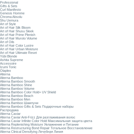
Professional
Gifts & Sets
Curl Manifesto
Genesis Homme
Chroma Absolu
Shu Uemura
Art of Style
Art of Hair Silk Bloom
Art of Hair Shusu Sleek
Art of Hair Prime Plenish
Art of Hair Muroto Volume
Art of Oils
Art of Hair Color Lustre
Art of Hair Urban Moisture
Art of Hair Ultimate Reset
Yūbi Blonde
Ashita Supreme
Accessoire
Izumi Tonic
Olaplex
Alterna
Alterna Bamboo
Alterna Bamboo Smooth
Alterna Bamboo Shine
Alterna Bamboo Volume
Alterna Bamboo Color Hold+ UV Shield
Alterna Bamboo Beach
Alterna Bamboo Men
Alterna Bamboo Шампуни
Alterna Bamboo Gifts & Sets Подарочные наборы
Распродажа
Alterna Caviar
Alterna Caviar Anti-Frizz Для разглаживания волос
Alterna Caviar Infinite Color Hold Максимальная защита цвета
Alterna Replenishing Moisture Увлажнение и Питание
Alterna Restructuring Bond Repair Тотальное Восстановление
Alterna Clinical Densifying Лечебная Линия