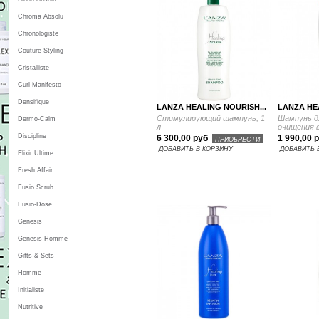
Chroma Absolu
Chronologiste
Couture Styling
Cristalliste
Curl Manifesto
Densifique
LANZA HEALING NOURISH...
LANZA HEA
Стимулирующий шампунь, 1
Шампунь д
Dermo-Calm
л
очищения в
Discipline
6 300,00 руб
1 990,00 
ПРИОБРЕСТИ
ДОБАВИТЬ В КОРЗИНУ
ДОБАВИТЬ 
Elixir Ultime
Fresh Affair
Fusio Scrub
Fusio-Dose
Genesis
Genesis Homme
Gifts & Sets
Homme
Initialiste
Nutritive