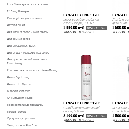
Luce Линия для волос с золотом
O’Rising Шампунь
LANZA HEALING STYLE...
LANZA HEA
Purifying Очищающая линия
Крем-воск для создания
Лак для во
гибких форм, 100 мл
фиксации, 
Детская линия
1 990,00 руб
1 500,00 
ПРИОБРЕСТИ
Для жирных волос и кожи головы
ДОБАВИТЬ В КОРЗИНУ
ДОБАВИТЬ 
Для объема волос
Для окрашенных волос
Для сухих и повреждённых волос
Для чувствительной кожи головы
CalmOrising
Комплекс для роста волос StaminOrising
Линия ArgORising
Линия H.G. System
Морской комплекс
От выпадения волос
LANZA HEALING STYLE...
LANZA HEA
Предварительные процедуры
Сухой текстурирующий
Многоцеле
спрей, 300 мл
гель, 200 
Против перхоти
2 100,00 руб
1 500,00 
ПРИОБРЕСТИ
Средства для укладки
ДОБАВИТЬ В КОРЗИНУ
ДОБАВИТЬ 
Уход за кожей Skin Care