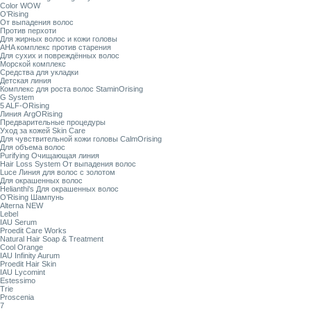
Color WOW
O’Rising
От выпадения волос
Против перхоти
Для жирных волос и кожи головы
AHA комплекс против старения
Для сухих и повреждённых волос
Морской комплекс
Средства для укладки
Детская линия
Комплекс для роста волос StaminOrising
G System
5 ALF-ORising
Линия ArgORising
Предварительные процедуры
Уход за кожей Skin Care
Для чувствительной кожи головы CalmOrising
Для объема волос
Purifying Очищающая линия
Hair Loss System От выпадения волос
Luce Линия для волос с золотом
Для окрашенных волос
Helianthi's Для окрашенных волос
O’Rising Шампунь
Alterna NEW
Lebel
IAU Serum
Proedit Care Works
Natural Hair Soap & Treatment
Cool Orange
IAU Infinity Aurum
Proedit Hair Skin
IAU Lycomint
Estessimo
Trie
Proscenia
7