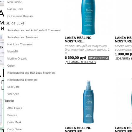
More Inside
Natural Tech
Oi Essential Haircare
DSD de Luxe
Antiseborrheic and Anti-Dandruff Treatment
LANZA HEALING
LANZA HE
Antiseborrheic Treatment
MOISTURE...
MOISTURE.
Hair Loss Treatment
Увлажняющий кондиционер
Маска инт
для жестких ломких волос, 1
восстанов
Matrixfill
л
1 900,00 
6 690,00 руб
ПРИОБРЕСТИ
Medline Organic
ДОБАВИТЬ 
ДОБАВИТЬ В КОРЗИНУ
Opium
Restructuring and Hair Loss Treatment
Restructuring Treatment
Skin Care
Viper-Ake
Fanola
After Colour
Balance
Color Mask
LANZA HEALING
LANZA HE
Curly Shine
MOISTURE...
MOISTURE.