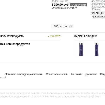
волос, 200 мл
восстанов
терапией 
3 100,00 руб
ПРИОБРЕСТИ
элексиром,
ДОБАВИТЬ В КОРЗИНУ
300 мл)
19 700,00
ДОБАВИТЬ 
НОВЫЕ ПРОДУКТЫ
+ СМ. ВСЕ
ЛИДЕРЫ ПРОДАЖ
Нет новых продуктов
Политика конфиденциальности
Связаться с нами
Контакты
Доставка
Ски
scroll