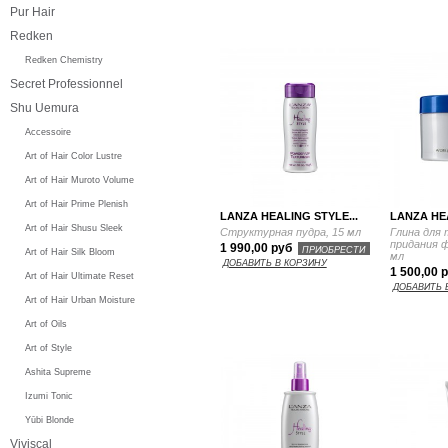
Pur Hair
Redken
Redken Chemistry
Secret Professionnel
Shu Uemura
Accessoire
Art of Hair Color Lustre
Art of Hair Muroto Volume
Art of Hair Prime Plenish
LANZA HEALING STYLE...
LANZA HEA
Art of Hair Shusu Sleek
Структурная пудра, 15 мл
Глина для
придания 
1 990,00 руб
ПРИОБРЕСТИ
Art of Hair Silk Bloom
мл
ДОБАВИТЬ В КОРЗИНУ
1 500,00 
Art of Hair Ultimate Reset
ДОБАВИТЬ 
Art of Hair Urban Moisture
Art of Oils
Art of Style
Ashita Supreme
Izumi Tonic
Yūbi Blonde
Viviscal