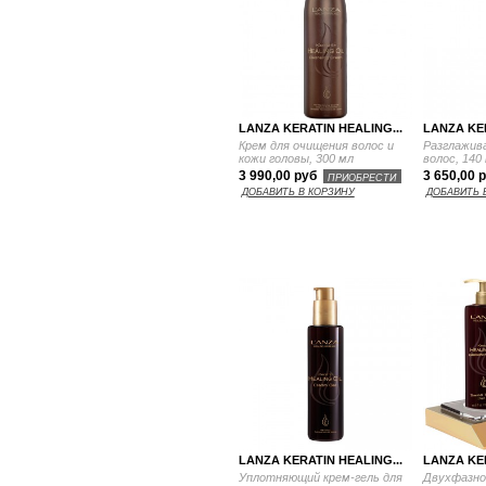
LANZA KERATIN HEALING...
LANZA KER
Крем для очищения волос и
Разглажив
кожи головы, 300 мл
волос, 140
3 990,00 руб
3 650,00 
ПРИОБРЕСТИ
ДОБАВИТЬ В КОРЗИНУ
ДОБАВИТЬ 
LANZA KERATIN HEALING...
LANZA KER
Уплотняющий крем-гель для
Двухфазно