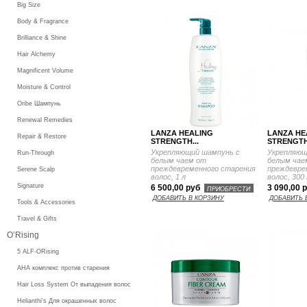
Big Size
Body & Fragrance
Brilliance & Shine
Hair Alchemy
Magnificent Volume
Moisture & Control
Oribe Шампунь
Renewal Remedies
LANZA HEALING
LANZA HE
Repair & Restore
STRENGTH...
STRENGTH.
Укрепляющий шампунь с
Укрепляющ
Run-Through
белым чаем от
белым чае
преждевременного старения
преждевре
Serene Scalp
волос, 1 л
волос, 300
Signature
6 500,00 руб
3 090,00 
ПРИОБРЕСТИ
ДОБАВИТЬ В КОРЗИНУ
ДОБАВИТЬ 
Tools & Accessories
Travel & Gifts
O’Rising
5 ALF-ORising
AHA комплекс против старения
Hair Loss System От выпадения волос
Helianthi's Для окрашенных волос