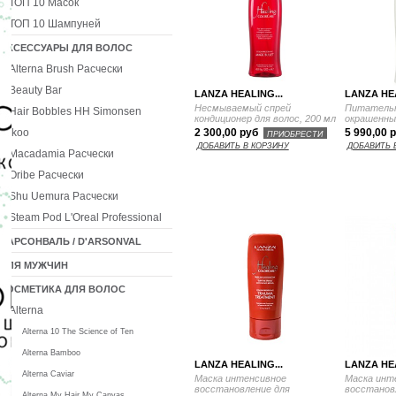
ТОП 10 Масок
ТОП 10 Шампуней
АКСЕССУАРЫ ДЛЯ ВОЛОС
Alterna Brush Расчески
Beauty Bar
LANZA HEALING...
LANZA HEA
Несмываемый спрей
Питательн
Hair Bobbles HH Simonsen
кондиционер для волос, 200 мл
окрашенных
Ikoo
2 300,00 руб
5 990,00 
ПРИОБРЕСТИ
ДОБАВИТЬ В КОРЗИНУ
ДОБАВИТЬ 
Macadamia Расчески
Oribe Расчески
Shu Uemura Расчески
Steam Pod L'Oreal Professional
ДАРСОНВАЛЬ / D'ARSONVAL
ДЛЯ МУЖЧИН
КОСМЕТИКА ДЛЯ ВОЛОС
Alterna
Alterna 10 The Science of Ten
Alterna Bamboo
LANZA HEALING...
LANZA HEA
Alterna Caviar
Маска интенсивное
Маска инт
восстановление для
восстанов
Alterna My Hair My Canvas