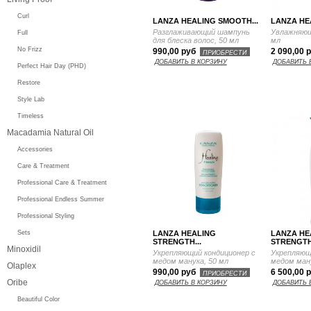
Curl
LANZA HEALING SMOOTH...
LANZA HE
Разглаживающий шампунь
Увлажняющ
Full
для блеска волос, 50 мл
мл
No Frizz
990,00 руб
2 090,00 
ПРИОБРЕСТИ
ДОБАВИТЬ В КОРЗИНУ
ДОБАВИТЬ 
Perfect Hair Day (PHD)
Restore
Style Lab
Timeless
Macadamia Natural Oil
Accessories
Care & Treatment
Professional Care & Treatment
Professional Endless Summer
Professional Styling
LANZA HEALING
LANZA HE
Sets
STRENGTH...
STRENGTH.
Minoxidil
Укрепляющий кондиционер с
Укрепляющ
медом манука, 50 мл
медом ману
Olaplex
990,00 руб
6 500,00 
ПРИОБРЕСТИ
Oribe
ДОБАВИТЬ В КОРЗИНУ
ДОБАВИТЬ 
Beautiful Color