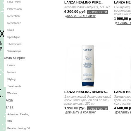
LANZA HEALING PURE...
LANZA HEA
Oleo-Relax
Кератиновая инфузия, 500 мл
Очищающи
Professional
восстана
6 200,00 руб
ПРИОБРЕСТИ
кондиционе
Reflection
ДОБАВИТЬ В КОРЗИНУ
1 990,00 
Resistance
ДОБАВИТЬ 
Soleil
Specifique
Thermiques
Volumifique
Kevin.Murphy
Colour
Rinses
Styling
Treatments
LANZA HEALING REMEDY...
LANZA HE
Washes
Заживляющий балансирующий
Заживляющ
L'Alga
крем-кондиционер для волос и
крем-конди
кожи головы, 250 мл
кожи голов
L'anza
1 990,00 руб
4 600,00 
ПРИОБРЕСТИ
ДОБАВИТЬ В КОРЗИНУ
ДОБАВИТЬ 
Advanced Healing
KB2
Keratin Healing Oil