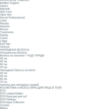
Restructuring Treatment
Medline Organic
Opium
Matrixfill
Skin Care
Viper-Ake
Secret Professionnel
Lador
Murphy
Washes
Rinses
Treatments
Styling
Colour
L'Alga
K18 Hair
Viviscal
НАКЛАДНЫЕ ВОЛОСЫ
Натуральные Волосы
Волосы на заколках / ЧУДО ПРЯДИ
40 см
50 см
60 см
70 см
Накладные Хвосты на ленте
40 см
50 см
60 см
70 см
Заколки для накладных прядей
КОСМЕТИКА и АКСЕССУАРЫ ДЛЯ ЛИЦА И ТЕЛА
EOS
EOS Limited Edition
EOS Бальзам для губ
EOS Наборы
EOS Aqua Collection
Carmex
Blistex