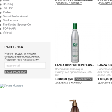
ДОБАВИТЬ В КОРЗИНУ
ДОБАВИТЬ 
O’Rising
Pur Hair
Redken
Secret Professionnel
Shu Uemura
The Konjac Sponge Co
TOP HAIR
Viviscal
РАССЫЛКА
Новые продукты, скидки,
специальные предложения.
Подпишитесь на рассылку!
LANZA KB2 PROTEIN PLUS...
LANZA KB2
Восстанавливающий
Восстанав
шампунь с протеинами, 300
для очень
мл
волос, 300
1 880,00 руб
1 880,00 
ПРИОБРЕСТИ
ДОБАВИТЬ В КОРЗИНУ
ДОБАВИТЬ 