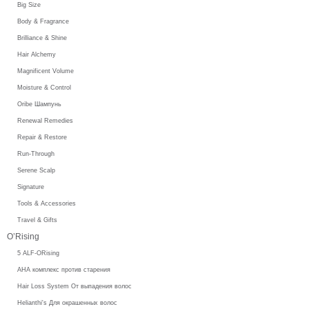
Big Size
Body & Fragrance
Brilliance & Shine
Hair Alchemy
Magnificent Volume
Moisture & Control
Oribe Шампунь
Renewal Remedies
Repair & Restore
Run-Through
Serene Scalp
Signature
Tools & Accessories
Travel & Gifts
O’Rising
5 ALF-ORising
AHA комплекс против старения
Hair Loss System От выпадения волос
Helianthi's Для окрашенных волос