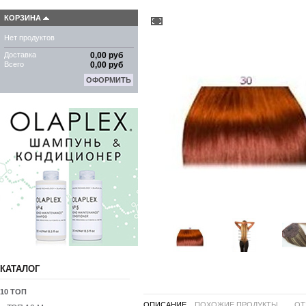
КОРЗИНА
Нет продуктов
Доставка
0,00 руб
Всего
0,00 руб
ОФОРМИТЬ
КАТАЛОГ
10 ТОП
ОПИСАНИЕ
ПОХОЖИЕ ПРОДУКТЫ ...
ОТ