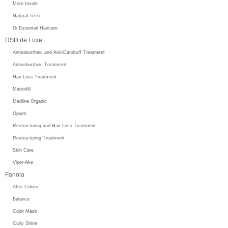
More Inside
Natural Tech
Oi Essential Haircare
DSD de Luxe
Antiseborrheic and Anti-Dandruff Treatment
Antiseborrheic Treatment
Hair Loss Treatment
Matrixfill
Medline Organic
Opium
Restructuring and Hair Loss Treatment
Restructuring Treatment
Skin Care
Viper-Ake
Fanola
After Colour
Balance
Color Mask
Curly Shine