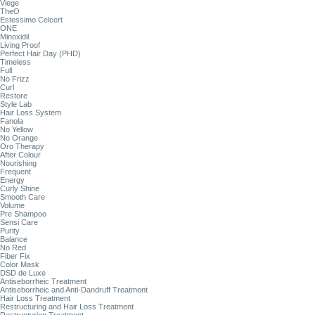
Viege
TheO
Estessimo Celcert
ONE
Minoxidil
Living Proof
Perfect Hair Day (PHD)
Timeless
Full
No Frizz
Curl
Restore
Style Lab
Hair Loss System
Fanola
No Yellow
No Orange
Oro Therapy
After Colour
Nourishing
Frequent
Energy
Curly Shine
Smooth Care
Volume
Pre Shampoo
Sensi Care
Purity
Balance
No Red
Fiber Fix
Color Mask
DSD de Luxe
Antiseborrheic Treatment
Antiseborrheic and Anti-Dandruff Treatment
Hair Loss Treatment
Restructuring and Hair Loss Treatment