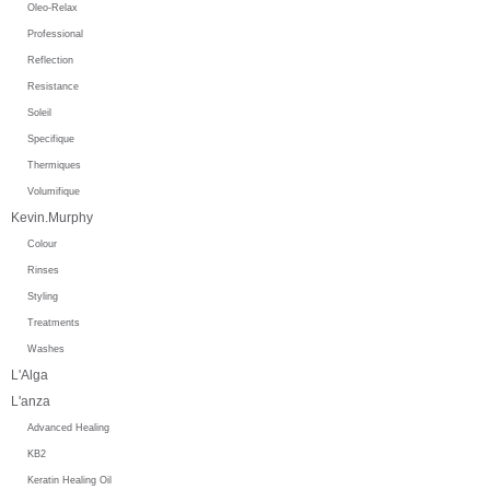
Oleo-Relax
Professional
Reflection
Resistance
Soleil
Specifique
Thermiques
Volumifique
Kevin.Murphy
Colour
Rinses
Styling
Treatments
Washes
L'Alga
L'anza
Advanced Healing
KB2
Keratin Healing Oil