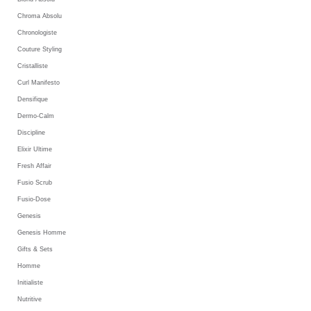
Chroma Absolu
Chronologiste
Couture Styling
Cristalliste
Curl Manifesto
Densifique
Dermo-Calm
Discipline
Elixir Ultime
Fresh Affair
Fusio Scrub
Fusio-Dose
Genesis
Genesis Homme
Gifts & Sets
Homme
Initialiste
Nutritive