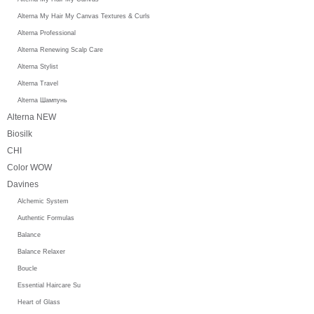
Alterna My Hair My Canvas Textures & Curls
Alterna Professional
Alterna Renewing Scalp Care
Alterna Stylist
Alterna Travel
Alterna Шампунь
Alterna NEW
Biosilk
CHI
Color WOW
Davines
Alchemic System
Authentic Formulas
Balance
Balance Relaxer
Boucle
Essential Haircare Su
Heart of Glass