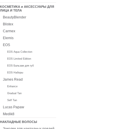
КОСМЕТИКА и АКСЕССУАРЫ ДЛЯ
ЛИЦА И ТЕЛА
BeautyBlender
Blistex
Carmex
Elemis
EOS
EOS Aqua Collection
EOS Limited Edition
EOS Бальзам для губ
EOS Наборы
James Read
Enhance
Gradual Tan
Self Tan
Lucas Papaw
Medik8
НАКЛАДНЫЕ ВОЛОСЫ
Заколки для накладных прядей