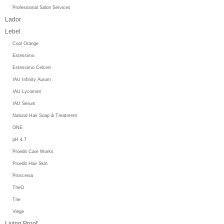
Professional Salon Services
Lador
Lebel
Cool Orange
Estessimo
Estessimo Celcert
IAU Infinity Aurum
IAU Lycomint
IAU Serum
Natural Hair Soap & Treatment
ONE
pH 4.7
Proedit Care Works
Proedit Hair Skin
Proscenia
TheO
Trie
Viege
Living Proof