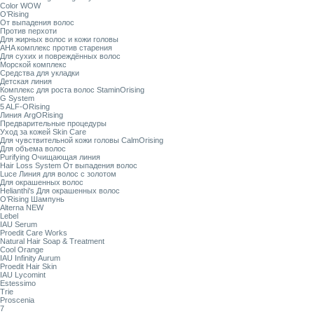
Color WOW
O’Rising
От выпадения волос
Против перхоти
Для жирных волос и кожи головы
AHA комплекс против старения
Для сухих и повреждённых волос
Морской комплекс
Средства для укладки
Детская линия
Комплекс для роста волос StaminOrising
G System
5 ALF-ORising
Линия ArgORising
Предварительные процедуры
Уход за кожей Skin Care
Для чувствительной кожи головы CalmOrising
Для объема волос
Purifying Очищающая линия
Hair Loss System От выпадения волос
Luce Линия для волос с золотом
Для окрашенных волос
Helianthi's Для окрашенных волос
O’Rising Шампунь
Alterna NEW
Lebel
IAU Serum
Proedit Care Works
Natural Hair Soap & Treatment
Cool Orange
IAU Infinity Aurum
Proedit Hair Skin
IAU Lycomint
Estessimo
Trie
Proscenia
7