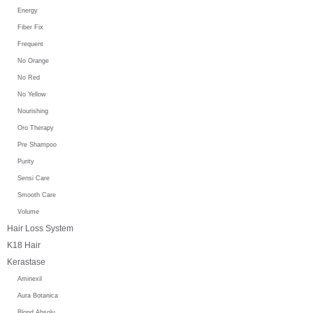
Energy
Fiber Fix
Frequent
No Orange
No Red
No Yellow
Nourishing
Oro Therapy
Pre Shampoo
Purity
Sensi Care
Smooth Care
Volume
Hair Loss System
K18 Hair
Kerastase
Aminexil
Aura Botanica
Blond Absolu