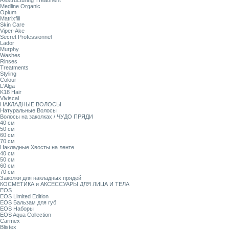
Restructuring Treatment
Medline Organic
Opium
Matrixfill
Skin Care
Viper-Ake
Secret Professionnel
Lador
Murphy
Washes
Rinses
Treatments
Styling
Colour
L'Alga
K18 Hair
Viviscal
НАКЛАДНЫЕ ВОЛОСЫ
Натуральные Волосы
Волосы на заколках / ЧУДО ПРЯДИ
40 см
50 см
60 см
70 см
Накладные Хвосты на ленте
40 см
50 см
60 см
70 см
Заколки для накладных прядей
КОСМЕТИКА и АКСЕССУАРЫ ДЛЯ ЛИЦА И ТЕЛА
EOS
EOS Limited Edition
EOS Бальзам для губ
EOS Наборы
EOS Aqua Collection
Carmex
Blistex