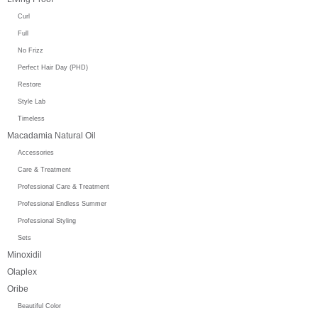
Curl
Full
No Frizz
Perfect Hair Day (PHD)
Restore
Style Lab
Timeless
Macadamia Natural Oil
Accessories
Care & Treatment
Professional Care & Treatment
Professional Endless Summer
Professional Styling
Sets
Minoxidil
Olaplex
Oribe
Beautiful Color