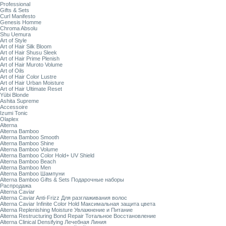
Professional
Gifts & Sets
Curl Manifesto
Genesis Homme
Chroma Absolu
Shu Uemura
Art of Style
Art of Hair Silk Bloom
Art of Hair Shusu Sleek
Art of Hair Prime Plenish
Art of Hair Muroto Volume
Art of Oils
Art of Hair Color Lustre
Art of Hair Urban Moisture
Art of Hair Ultimate Reset
Yūbi Blonde
Ashita Supreme
Accessoire
Izumi Tonic
Olaplex
Alterna
Alterna Bamboo
Alterna Bamboo Smooth
Alterna Bamboo Shine
Alterna Bamboo Volume
Alterna Bamboo Color Hold+ UV Shield
Alterna Bamboo Beach
Alterna Bamboo Men
Alterna Bamboo Шампуни
Alterna Bamboo Gifts & Sets Подарочные наборы
Распродажа
Alterna Caviar
Alterna Caviar Anti-Frizz Для разглаживания волос
Alterna Caviar Infinite Color Hold Максимальная защита цвета
Alterna Replenishing Moisture Увлажнение и Питание
Alterna Restructuring Bond Repair Тотальное Восстановление
Alterna Clinical Densifying Лечебная Линия