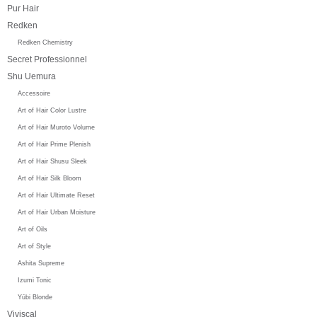
Pur Hair
Redken
Redken Chemistry
Secret Professionnel
Shu Uemura
Accessoire
Art of Hair Color Lustre
Art of Hair Muroto Volume
Art of Hair Prime Plenish
Art of Hair Shusu Sleek
Art of Hair Silk Bloom
Art of Hair Ultimate Reset
Art of Hair Urban Moisture
Art of Oils
Art of Style
Ashita Supreme
Izumi Tonic
Yūbi Blonde
Viviscal