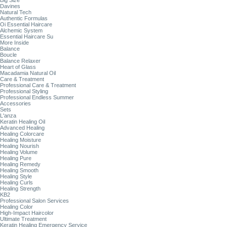
Big Size
Davines
Natural Tech
Authentic Formulas
Oi Essential Haircare
Alchemic System
Essential Haircare Su
More Inside
Balance
Boucle
Balance Relaxer
Heart of Glass
Macadamia Natural Oil
Care & Treatment
Professional Care & Treatment
Professional Styling
Professional Endless Summer
Accessories
Sets
L'anza
Keratin Healing Oil
Advanced Healing
Healing Colorcare
Healing Moisture
Healing Nourish
Healing Volume
Healing Pure
Healing Remedy
Healing Smooth
Healing Style
Healing Curls
Healing Strength
KB2
Professional Salon Services
Healing Color
High-Impact Haircolor
Ultimate Treatment
Keratin Healing Emergency Service