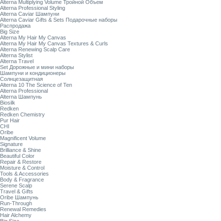
Alterna Multiplying Volume Тройной Объем
Alterna Professional Styling
Alterna Caviar Шампуни
Alterna Caviar Gifts & Sets Подарочные наборы
Распродажа
Big Size
Alterna My Hair My Canvas
Alterna My Hair My Canvas Textures & Curls
Alterna Renewing Scalp Care
Alterna Stylist
Alterna Travel
Set Дорожные и мини наборы
Шампуни и кондиционеры
Солнцезащитная
Alterna 10 The Science of Ten
Alterna Professional
Alterna Шампунь
Biosilk
Redken
Redken Chemistry
Pur Hair
CHI
Oribe
Magnificent Volume
Signature
Brilliance & Shine
Beautiful Color
Repair & Restore
Moisture & Control
Tools & Accessories
Body & Fragrance
Serene Scalp
Travel & Gifts
Oribe Шампунь
Run-Through
Renewal Remedies
Hair Alchemy