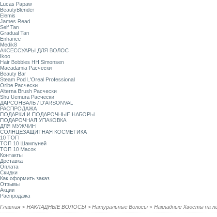
Lucas Papaw
BeautyBlender
Elemis
James Read
Self Tan
Gradual Tan
Enhance
Medik8
АКСЕССУАРЫ ДЛЯ ВОЛОС
Ikoo
Hair Bobbles HH Simonsen
Macadamia Расчески
Beauty Bar
Steam Pod L'Oreal Professional
Oribe Расчески
Alterna Brush Расчески
Shu Uemura Расчески
ДАРСОНВАЛЬ / D'ARSONVAL
РАСПРОДАЖА
ПОДАРКИ И ПОДАРОЧНЫЕ НАБОРЫ
ПОДАРОЧНАЯ УПАКОВКА
ДЛЯ МУЖЧИН
СОЛНЦЕЗАЩИТНАЯ КОСМЕТИКА
10 ТОП
ТОП 10 Шампуней
ТОП 10 Масок
Контакты
Доставка
Оплата
Скидки
Как оформить заказ
Отзывы
Акции
Распродажа
Главная
>
НАКЛАДНЫЕ ВОЛОСЫ
>
Натуральные Волосы
>
Накладные Хвосты на л