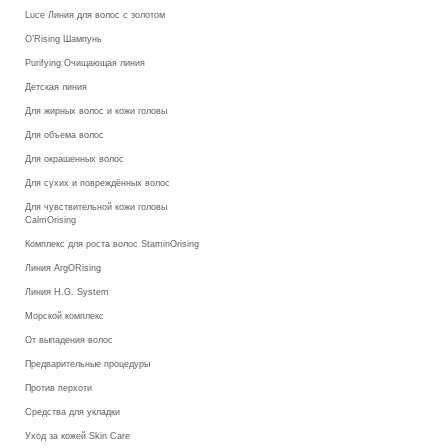
Luce Линия для волос с золотом
O’Rising Шампунь
Purifying Очищающая линия
Детская линия
Для жирных волос и кожи головы
Для объема волос
Для окрашенных волос
Для сухих и повреждённых волос
Для чувствительной кожи головы
CalmOrising
Комплекс для роста волос StaminOrising
Линия ArgORising
Линия H.G. System
Морской комплекс
От выпадения волос
Предварительные процедуры
Против перхоти
Средства для укладки
Уход за кожей Skin Care