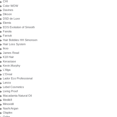
CHI
Color WOW
Davines
Dikson
DSD de Luxe
Elemis
EOS Evolution of Smooth
Fanola
Farouk
Hair Bobbles HH Simonsen
Hair Loss System
Ikoo
James Read
K18 Hair
Kerastase
Kevin.Murphy
L'Alga
L'Oreal
Lador Eco Professional
Lanza
Lebel Cosmetics
Living Proof
Macadamia Natural Oil
Medik8
Minoxidil
Nashi Argan
Olaplex
Oribe