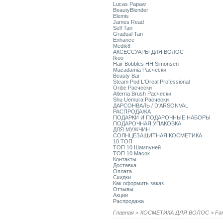
Lucas Papaw
BeautyBlender
Elemis
James Read
Self Tan
Gradual Tan
Enhance
Medik8
АКСЕССУАРЫ ДЛЯ ВОЛОС
Ikoo
Hair Bobbles HH Simonsen
Macadamia Расчески
Beauty Bar
Steam Pod L'Oreal Professional
Oribe Расчески
Alterna Brush Расчески
Shu Uemura Расчески
ДАРСОНВАЛЬ / D'ARSONVAL
РАСПРОДАЖА
ПОДАРКИ И ПОДАРОЧНЫЕ НАБОРЫ
ПОДАРОЧНАЯ УПАКОВКА
ДЛЯ МУЖЧИН
СОЛНЦЕЗАЩИТНАЯ КОСМЕТИКА
10 ТОП
ТОП 10 Шампуней
ТОП 10 Масок
Контакты
Доставка
Оплата
Скидки
Как оформить заказ
Отзывы
Акции
Распродажа
Главная
>
КОСМЕТИКА ДЛЯ ВОЛОС
>
Fa