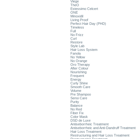
Viege
TheO
Estessimo Celcert
ONE
Minoxidil
Living Proof
Perfect Hair Day (PHD)
Timeless
Full
No Frizz
Curl
Restore
Style Lab
Hair Loss System
Fanola
No Yellow
No Orange
Oro Therapy
After Colour
Nourishing
Frequent
Energy
Curly Shine
Smooth Care
Volume
Pre Shampoo
Sensi Care
Purity
Balance
No Red
Fiber Fix
Color Mask
DSD de Luxe
Antiseborrheic Treatment
Antiseborrheic and Anti-Dandruff Treatment
Hair Loss Treatment
Restructuring and Hair Loss Treatment