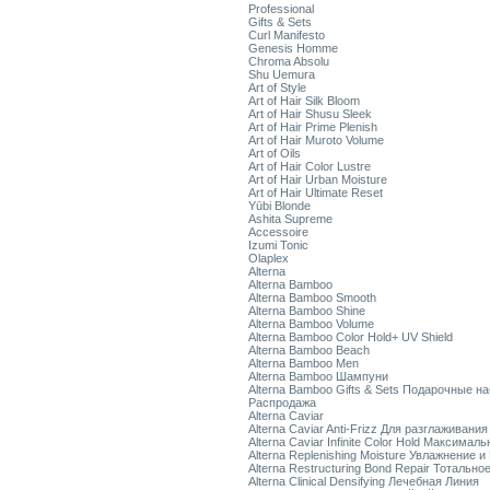
Professional
Gifts & Sets
Curl Manifesto
Genesis Homme
Chroma Absolu
Shu Uemura
Art of Style
Art of Hair Silk Bloom
Art of Hair Shusu Sleek
Art of Hair Prime Plenish
Art of Hair Muroto Volume
Art of Oils
Art of Hair Color Lustre
Art of Hair Urban Moisture
Art of Hair Ultimate Reset
Yūbi Blonde
Ashita Supreme
Accessoire
Izumi Tonic
Olaplex
Alterna
Alterna Bamboo
Alterna Bamboo Smooth
Alterna Bamboo Shine
Alterna Bamboo Volume
Alterna Bamboo Color Hold+ UV Shield
Alterna Bamboo Beach
Alterna Bamboo Men
Alterna Bamboo Шампуни
Alterna Bamboo Gifts & Sets Подарочные н
Распродажа
Alterna Caviar
Alterna Caviar Anti-Frizz Для разглаживани
Alterna Caviar Infinite Color Hold Максимал
Alterna Replenishing Moisture Увлажнение и
Alterna Restructuring Bond Repair Тотальн
Alterna Clinical Densifying Лечебная Линия