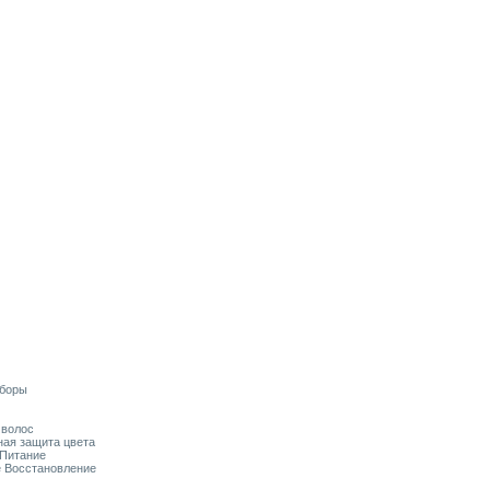
аборы
я волос
ьная защита цвета
 Питание
ое Восстановление