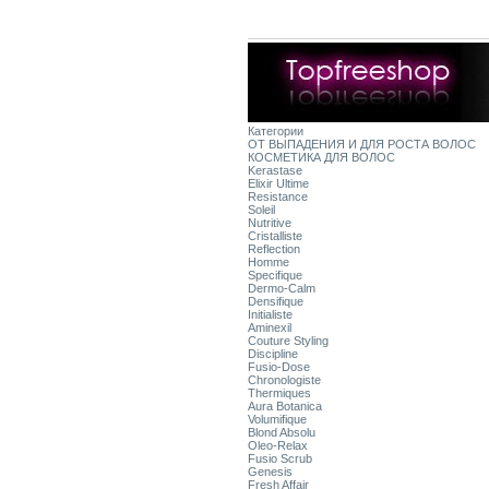
Категории
ОТ ВЫПАДЕНИЯ И ДЛЯ РОСТА ВОЛОС
КОСМЕТИКА ДЛЯ ВОЛОС
Kerastase
Elixir Ultime
Resistance
Soleil
Nutritive
Cristalliste
Reflection
Homme
Specifique
Dermo-Calm
Densifique
Initialiste
Aminexil
Couture Styling
Discipline
Fusio-Dose
Chronologiste
Thermiques
Aura Botanica
Volumifique
Blond Absolu
Oleo-Relax
Fusio Scrub
Genesis
Fresh Affair