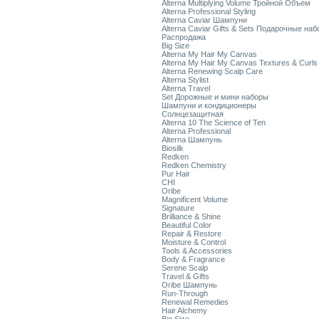
Alterna Multiplying Volume Тройной Объем
Alterna Professional Styling
Alterna Caviar Шампуни
Alterna Caviar Gifts & Sets Подарочные на
Распродажа
Big Size
Alterna My Hair My Canvas
Alterna My Hair My Canvas Textures & Curls
Alterna Renewing Scalp Care
Alterna Stylist
Alterna Travel
Set Дорожные и мини наборы
Шампуни и кондиционеры
Солнцезащитная
Alterna 10 The Science of Ten
Alterna Professional
Alterna Шампунь
Biosilk
Redken
Redken Chemistry
Pur Hair
CHI
Oribe
Magnificent Volume
Signature
Brilliance & Shine
Beautiful Color
Repair & Restore
Moisture & Control
Tools & Accessories
Body & Fragrance
Serene Scalp
Travel & Gifts
Oribe Шампунь
Run-Through
Renewal Remedies
Hair Alchemy