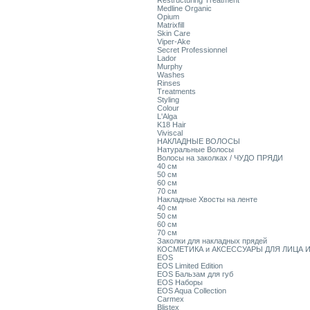
Restructuring Treatment
Medline Organic
Opium
Matrixfill
Skin Care
Viper-Ake
Secret Professionnel
Lador
Murphy
Washes
Rinses
Treatments
Styling
Colour
L'Alga
K18 Hair
Viviscal
НАКЛАДНЫЕ ВОЛОСЫ
Натуральные Волосы
Волосы на заколках / ЧУДО ПРЯДИ
40 см
50 см
60 см
70 см
Накладные Хвосты на ленте
40 см
50 см
60 см
70 см
Заколки для накладных прядей
КОСМЕТИКА и АКСЕССУАРЫ ДЛЯ ЛИЦА И
EOS
EOS Limited Edition
EOS Бальзам для губ
EOS Наборы
EOS Aqua Collection
Carmex
Blistex