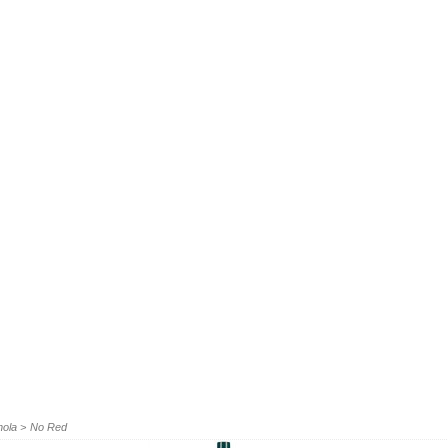
nola
>
No Red