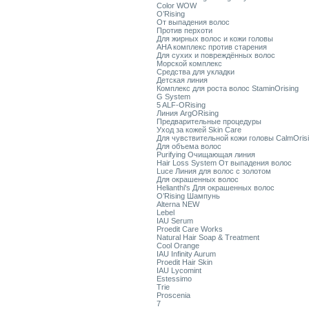
Color WOW
O’Rising
От выпадения волос
Против перхоти
Для жирных волос и кожи головы
AHA комплекс против старения
Для сухих и повреждённых волос
Морской комплекс
Средства для укладки
Детская линия
Комплекс для роста волос StaminOrising
G System
5 ALF-ORising
Линия ArgORising
Предварительные процедуры
Уход за кожей Skin Care
Для чувствительной кожи головы CalmOris
Для объема волос
Purifying Очищающая линия
Hair Loss System От выпадения волос
Luce Линия для волос с золотом
Для окрашенных волос
Helianthi's Для окрашенных волос
O’Rising Шампунь
Alterna NEW
Lebel
IAU Serum
Proedit Care Works
Natural Hair Soap & Treatment
Cool Orange
IAU Infinity Aurum
Proedit Hair Skin
IAU Lycomint
Estessimo
Trie
Proscenia
7