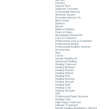
Big Size
Davines
Natural Tech
Authentic Formulas
Oi Essential Haircare
Alchemic System
Essential Haircare Su
More Inside
Balance
Boucle
Balance Relaxer
Heart of Glass
Macadamia Natural Oil
Care & Treatment
Professional Care & Treatment
Professional Styling
Professional Endless Summer
Accessories
Sets
L'anza
Keratin Healing Oil
Advanced Healing
Healing Colorcare
Healing Moisture
Healing Nourish
Healing Volume
Healing Pure
Healing Remedy
Healing Smooth
Healing Style
Healing Curls
Healing Strength
KB2
Professional Salon Services
Healing Color
High-Impact Haircolor
Ultimate Treatment
Keratin Healing Emergency Service