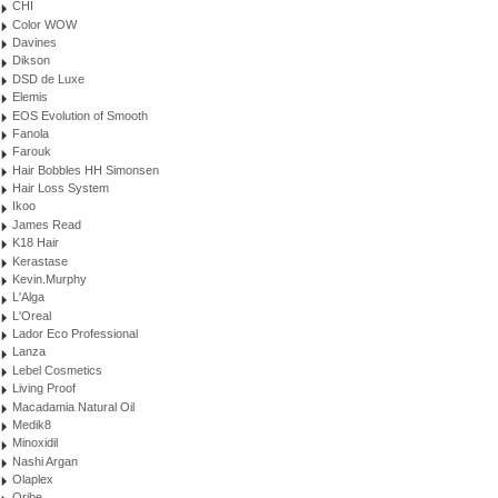
CHI
Color WOW
Davines
Dikson
DSD de Luxe
Elemis
EOS Evolution of Smooth
Fanola
Farouk
Hair Bobbles HH Simonsen
Hair Loss System
Ikoo
James Read
K18 Hair
Kerastase
Kevin.Murphy
L'Alga
L'Oreal
Lador Eco Professional
Lanza
Lebel Cosmetics
Living Proof
Macadamia Natural Oil
Medik8
Minoxidil
Nashi Argan
Olaplex
Oribe