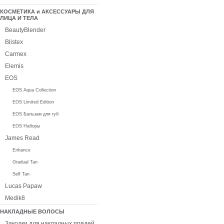
КОСМЕТИКА и АКСЕССУАРЫ ДЛЯ
ЛИЦА И ТЕЛА
BeautyBlender
Blistex
Carmex
Elemis
EOS
EOS Aqua Collection
EOS Limited Edition
EOS Бальзам для губ
EOS Наборы
James Read
Enhance
Gradual Tan
Self Tan
Lucas Papaw
Medik8
НАКЛАДНЫЕ ВОЛОСЫ
Заколки для накладных прядей