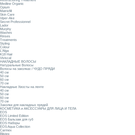
Restructuring Treatment
Medline Organic
Opium
Matrixfill
Skin Care
Viper-Ake
Secret Professionnel
Lador
Murphy
Washes
Rinses
Treatments
Styling
Colour
L'Alga
K18 Hair
Viviscal
НАКЛАДНЫЕ ВОЛОСЫ
Натуральные Волосы
Волосы на заколках / ЧУДО ПРЯДИ
40 см
50 см
60 см
70 см
Накладные Хвосты на ленте
40 см
50 см
60 см
70 см
Заколки для накладных прядей
КОСМЕТИКА и АКСЕССУАРЫ ДЛЯ ЛИЦА И ТЕЛА
EOS
EOS Limited Edition
EOS Бальзам для губ
EOS Наборы
EOS Aqua Collection
Carmex
Blistex