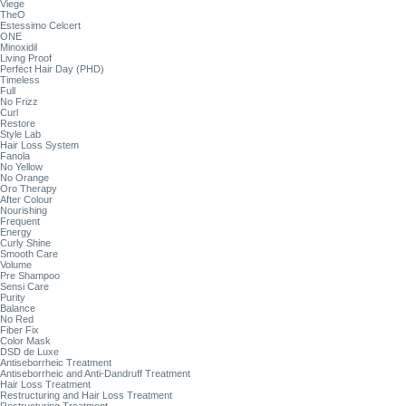
Viege
TheO
Estessimo Celcert
ONE
Minoxidil
Living Proof
Perfect Hair Day (PHD)
Timeless
Full
No Frizz
Curl
Restore
Style Lab
Hair Loss System
Fanola
No Yellow
No Orange
Oro Therapy
After Colour
Nourishing
Frequent
Energy
Curly Shine
Smooth Care
Volume
Pre Shampoo
Sensi Care
Purity
Balance
No Red
Fiber Fix
Color Mask
DSD de Luxe
Antiseborrheic Treatment
Antiseborrheic and Anti-Dandruff Treatment
Hair Loss Treatment
Restructuring and Hair Loss Treatment