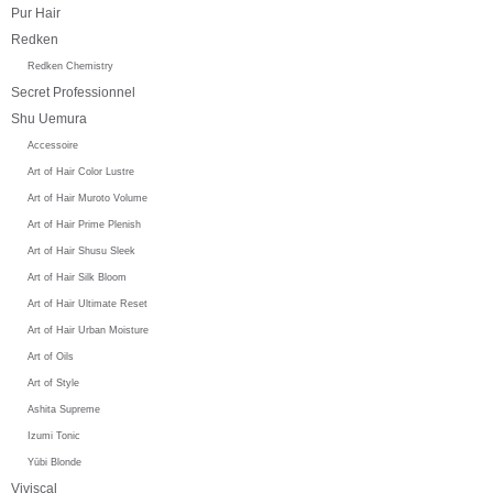
Pur Hair
Redken
Redken Chemistry
Secret Professionnel
Shu Uemura
Accessoire
Art of Hair Color Lustre
Art of Hair Muroto Volume
Art of Hair Prime Plenish
Art of Hair Shusu Sleek
Art of Hair Silk Bloom
Art of Hair Ultimate Reset
Art of Hair Urban Moisture
Art of Oils
Art of Style
Ashita Supreme
Izumi Tonic
Yūbi Blonde
Viviscal