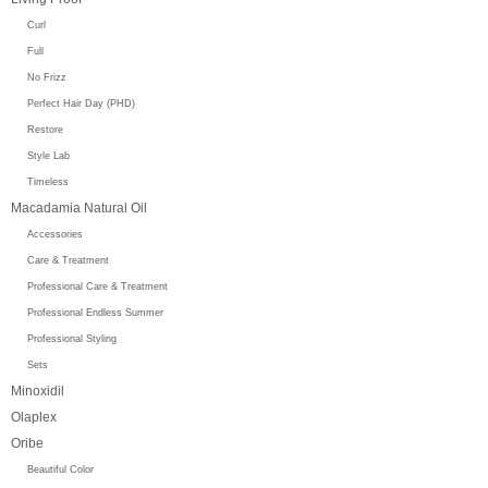
Curl
Full
No Frizz
Perfect Hair Day (PHD)
Restore
Style Lab
Timeless
Macadamia Natural Oil
Accessories
Care & Treatment
Professional Care & Treatment
Professional Endless Summer
Professional Styling
Sets
Minoxidil
Olaplex
Oribe
Beautiful Color