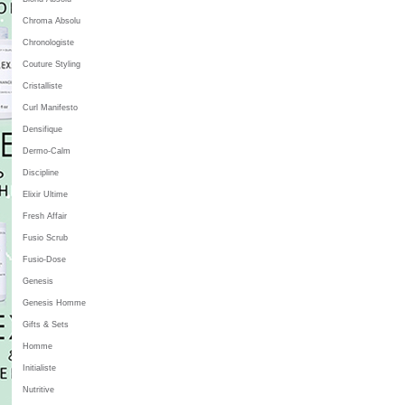
Chroma Absolu
Chronologiste
Couture Styling
Cristalliste
Curl Manifesto
Densifique
Dermo-Calm
Discipline
Elixir Ultime
Fresh Affair
Fusio Scrub
Fusio-Dose
Genesis
Genesis Homme
Gifts & Sets
Homme
Initialiste
Nutritive