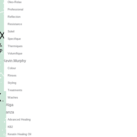
Oleo-Relax
Professional
Reflection
Resistance
Soleil
Specifique
Thermiques
Volumifique
Kevin.Murphy
Colour
Rinses
Styling
Treatments
Washes
L'Alga
L'anza
Advanced Healing
KB2
Keratin Healing Oil