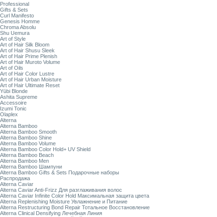
Professional
Gifts & Sets
Curl Manifesto
Genesis Homme
Chroma Absolu
Shu Uemura
Art of Style
Art of Hair Silk Bloom
Art of Hair Shusu Sleek
Art of Hair Prime Plenish
Art of Hair Muroto Volume
Art of Oils
Art of Hair Color Lustre
Art of Hair Urban Moisture
Art of Hair Ultimate Reset
Yūbi Blonde
Ashita Supreme
Accessoire
Izumi Tonic
Olaplex
Alterna
Alterna Bamboo
Alterna Bamboo Smooth
Alterna Bamboo Shine
Alterna Bamboo Volume
Alterna Bamboo Color Hold+ UV Shield
Alterna Bamboo Beach
Alterna Bamboo Men
Alterna Bamboo Шампуни
Alterna Bamboo Gifts & Sets Подарочные наборы
Распродажа
Alterna Caviar
Alterna Caviar Anti-Frizz Для разглаживания волос
Alterna Caviar Infinite Color Hold Максимальная защита цвета
Alterna Replenishing Moisture Увлажнение и Питание
Alterna Restructuring Bond Repair Тотальное Восстановление
Alterna Clinical Densifying Лечебная Линия