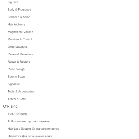
Big Size
Body & Fragrance
Brilliance & Shine
Hair Alchemy
Magnificent Volume
Moisture & Control
Oribe Шампунь
Renewal Remedies
Repair & Restore
Run-Through
Serene Scalp
Signature
Tools & Accessories
Travel & Gifts
O’Rising
5 ALF-ORising
AHA комплекс против старения
Hair Loss System От выпадения волос
Helianthi's Для окрашенных волос