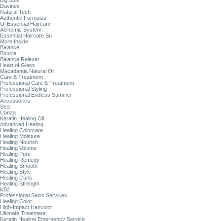
Big Size
Davines
Natural Tech
Authentic Formulas
Oi Essential Haircare
Alchemic System
Essential Haircare Su
More Inside
Balance
Boucle
Balance Relaxer
Heart of Glass
Macadamia Natural Oil
Care & Treatment
Professional Care & Treatment
Professional Styling
Professional Endless Summer
Accessories
Sets
L'anza
Keratin Healing Oil
Advanced Healing
Healing Colorcare
Healing Moisture
Healing Nourish
Healing Volume
Healing Pure
Healing Remedy
Healing Smooth
Healing Style
Healing Curls
Healing Strength
KB2
Professional Salon Services
Healing Color
High-Impact Haircolor
Ultimate Treatment
Keratin Healing Emergency Service