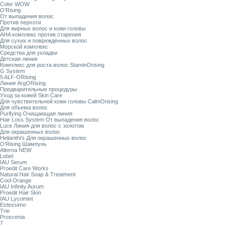
Color WOW
O’Rising
От выпадения волос
Против перхоти
Для жирных волос и кожи головы
AHA комплекс против старения
Для сухих и повреждённых волос
Морской комплекс
Средства для укладки
Детская линия
Комплекс для роста волос StaminOrising
G System
5 ALF-ORising
Линия ArgORising
Предварительные процедуры
Уход за кожей Skin Care
Для чувствительной кожи головы CalmOrising
Для объема волос
Purifying Очищающая линия
Hair Loss System От выпадения волос
Luce Линия для волос с золотом
Для окрашенных волос
Helianthi's Для окрашенных волос
O’Rising Шампунь
Alterna NEW
Lebel
IAU Serum
Proedit Care Works
Natural Hair Soap & Treatment
Cool Orange
IAU Infinity Aurum
Proedit Hair Skin
IAU Lycomint
Estessimo
Trie
Proscenia
7