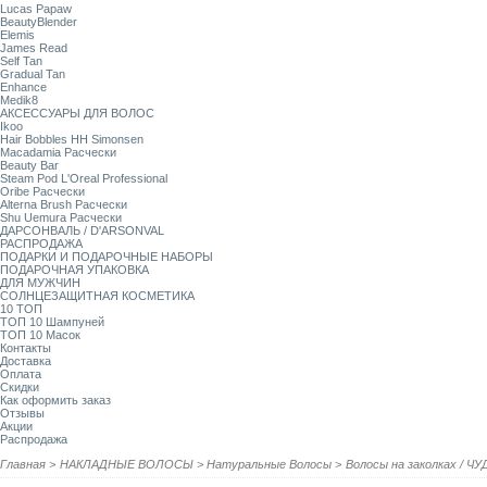
Lucas Papaw
BeautyBlender
Elemis
James Read
Self Tan
Gradual Tan
Enhance
Medik8
АКСЕССУАРЫ ДЛЯ ВОЛОС
Ikoo
Hair Bobbles HH Simonsen
Macadamia Расчески
Beauty Bar
Steam Pod L'Oreal Professional
Oribe Расчески
Alterna Brush Расчески
Shu Uemura Расчески
ДАРСОНВАЛЬ / D'ARSONVAL
РАСПРОДАЖА
ПОДАРКИ И ПОДАРОЧНЫЕ НАБОРЫ
ПОДАРОЧНАЯ УПАКОВКА
ДЛЯ МУЖЧИН
СОЛНЦЕЗАЩИТНАЯ КОСМЕТИКА
10 ТОП
ТОП 10 Шампуней
ТОП 10 Масок
Контакты
Доставка
Оплата
Скидки
Как оформить заказ
Отзывы
Акции
Распродажа
Главная
>
НАКЛАДНЫЕ ВОЛОСЫ
>
Натуральные Волосы
>
Волосы на заколках / 