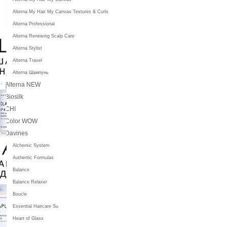
Alterna My Hair My Canvas Textures & Curls
Alterna Professional
Alterna Renewing Scalp Care
Alterna Stylist
Alterna Travel
Alterna Шампунь
Alterna NEW
Biosilk
CHI
Color WOW
Davines
Alchemic System
Authentic Formulas
Balance
Balance Relaxer
Boucle
Essential Haircare Su
Heart of Glass