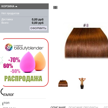
КОРЗИНА
Нет продуктов
Доставка
0,00 руб
Всего
0,00 руб
ОФОРМИТЬ
КАТАЛОГ
10 ТОП
ОПИСАНИЕ
ПОХОЖИЕ ПРОДУКТЫ ...
ОТ