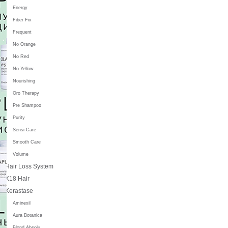
Energy
Fiber Fix
Frequent
No Orange
No Red
No Yellow
Nourishing
Oro Therapy
Pre Shampoo
Purity
Sensi Care
Smooth Care
Volume
Hair Loss System
K18 Hair
Kerastase
Aminexil
Aura Botanica
Blond Absolu