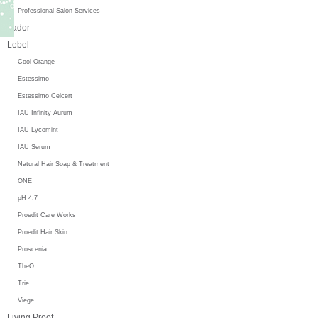
Professional Salon Services
Lador
Lebel
Cool Orange
Estessimo
Estessimo Celcert
IAU Infinity Aurum
IAU Lycomint
IAU Serum
Natural Hair Soap & Treatment
ONE
pH 4.7
Proedit Care Works
Proedit Hair Skin
Proscenia
TheO
Trie
Viege
Living Proof