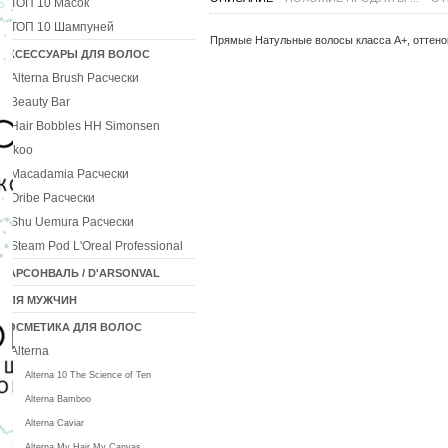
ТОП 10 Масок
ТОП 10 Шампуней
Прямые Натульные волосы
класса А+
, оттен
АКСЕССУАРЫ ДЛЯ ВОЛОС
Alterna Brush Расчески
Beauty Bar
Hair Bobbles HH Simonsen
Ikoo
Macadamia Расчески
Oribe Расчески
Shu Uemura Расчески
Steam Pod L'Oreal Professional
ДАРСОНВАЛЬ / D'ARSONVAL
ДЛЯ МУЖЧИН
КОСМЕТИКА ДЛЯ ВОЛОС
Alterna
Alterna 10 The Science of Ten
Alterna Bamboo
Alterna Caviar
Alterna My Hair My Canvas