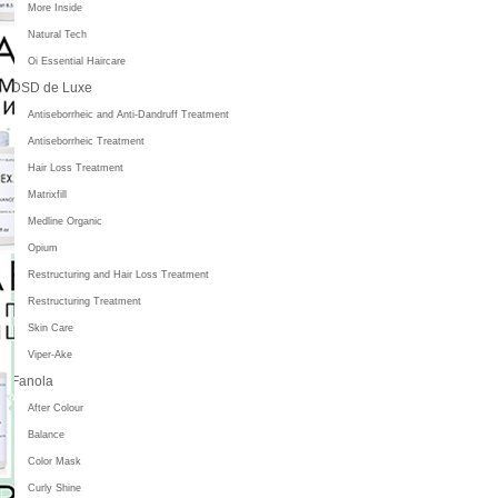
More Inside
Natural Tech
Oi Essential Haircare
DSD de Luxe
Antiseborrheic and Anti-Dandruff Treatment
Antiseborrheic Treatment
Hair Loss Treatment
Matrixfill
Medline Organic
Opium
Restructuring and Hair Loss Treatment
Restructuring Treatment
Skin Care
Viper-Ake
Fanola
After Colour
Balance
Color Mask
Curly Shine