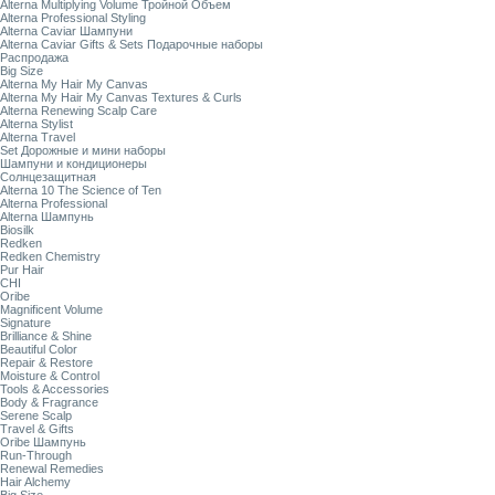
Alterna Multiplying Volume Тройной Объем
Alterna Professional Styling
Alterna Caviar Шампуни
Alterna Caviar Gifts & Sets Подарочные наборы
Распродажа
Big Size
Alterna My Hair My Canvas
Alterna My Hair My Canvas Textures & Curls
Alterna Renewing Scalp Care
Alterna Stylist
Alterna Travel
Set Дорожные и мини наборы
Шампуни и кондиционеры
Солнцезащитная
Alterna 10 The Science of Ten
Alterna Professional
Alterna Шампунь
Biosilk
Redken
Redken Chemistry
Pur Hair
CHI
Oribe
Magnificent Volume
Signature
Brilliance & Shine
Beautiful Color
Repair & Restore
Moisture & Control
Tools & Accessories
Body & Fragrance
Serene Scalp
Travel & Gifts
Oribe Шампунь
Run-Through
Renewal Remedies
Hair Alchemy