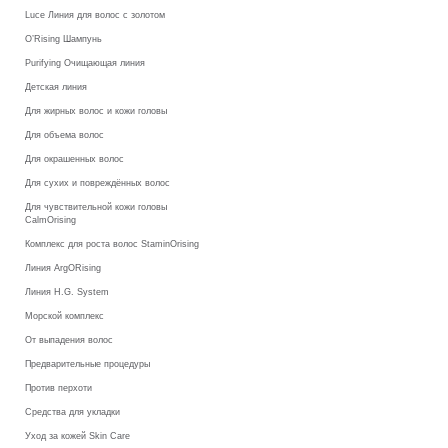
Luce Линия для волос с золотом
O’Rising Шампунь
Purifying Очищающая линия
Детская линия
Для жирных волос и кожи головы
Для объема волос
Для окрашенных волос
Для сухих и повреждённых волос
Для чувствительной кожи головы
CalmOrising
Комплекс для роста волос StaminOrising
Линия ArgORising
Линия H.G. System
Морской комплекс
От выпадения волос
Предварительные процедуры
Против перхоти
Средства для укладки
Уход за кожей Skin Care