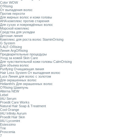
Color WOW
O’Rising
От выпадения волос
Против перхоти
Для жирных волос и кожи головы
AHA комплекс против старения
Для сухих и повреждённых волос
Морской комплекс
Средства для укладки
Детская линия
Комплекс для роста волос StaminOrising
G System
5 ALF-ORising
Линия ArgORising
Предварительные процедуры
Уход за кожей Skin Care
Для чувствительной кожи головы CalmOrising
Для объема волос
Purifying Очищающая линия
Hair Loss System От выпадения волос
Luce Линия для волос с золотом
Для окрашенных волос
Helianthi's Для окрашенных волос
O’Rising Шампунь
Alterna NEW
Lebel
IAU Serum
Proedit Care Works
Natural Hair Soap & Treatment
Cool Orange
IAU Infinity Aurum
Proedit Hair Skin
IAU Lycomint
Estessimo
Trie
Proscenia
7