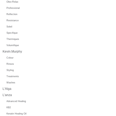
Oleo-Relax
Professional
Reflection
Resistance
Soleil
Specifique
Thermiques
Volumifique
Kevin.Murphy
Colour
Rinses
Styling
Treatments
Washes
L'Alga
L'anza
Advanced Healing
KB2
Keratin Healing Oil