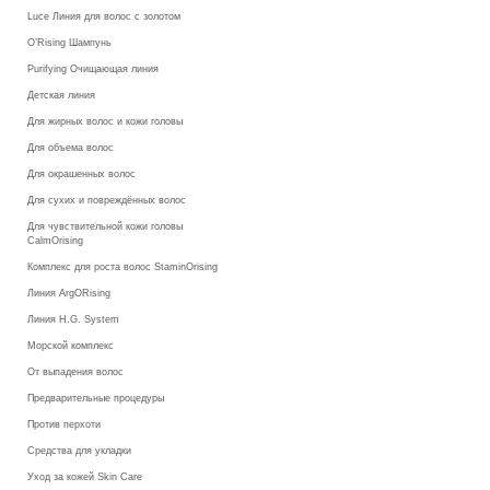
Luce Линия для волос с золотом
O’Rising Шампунь
Purifying Очищающая линия
Детская линия
Для жирных волос и кожи головы
Для объема волос
Для окрашенных волос
Для сухих и повреждённых волос
Для чувствительной кожи головы
CalmOrising
Комплекс для роста волос StaminOrising
Линия ArgORising
Линия H.G. System
Морской комплекс
От выпадения волос
Предварительные процедуры
Против перхоти
Средства для укладки
Уход за кожей Skin Care