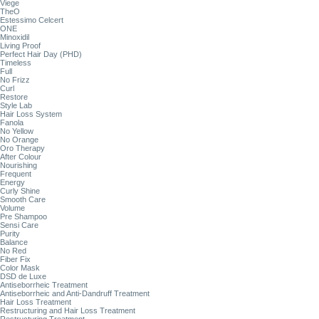
Viege
TheO
Estessimo Celcert
ONE
Minoxidil
Living Proof
Perfect Hair Day (PHD)
Timeless
Full
No Frizz
Curl
Restore
Style Lab
Hair Loss System
Fanola
No Yellow
No Orange
Oro Therapy
After Colour
Nourishing
Frequent
Energy
Curly Shine
Smooth Care
Volume
Pre Shampoo
Sensi Care
Purity
Balance
No Red
Fiber Fix
Color Mask
DSD de Luxe
Antiseborrheic Treatment
Antiseborrheic and Anti-Dandruff Treatment
Hair Loss Treatment
Restructuring and Hair Loss Treatment