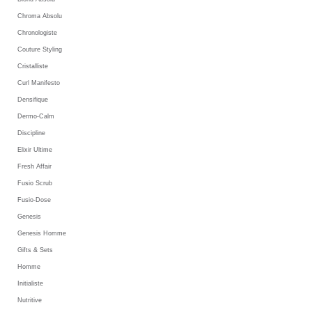
Chroma Absolu
Chronologiste
Couture Styling
Cristalliste
Curl Manifesto
Densifique
Dermo-Calm
Discipline
Elixir Ultime
Fresh Affair
Fusio Scrub
Fusio-Dose
Genesis
Genesis Homme
Gifts & Sets
Homme
Initialiste
Nutritive