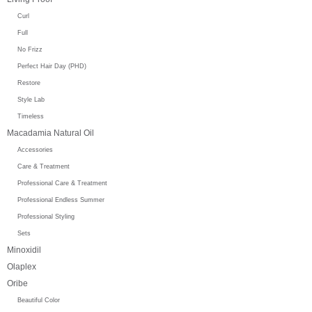
Curl
Full
No Frizz
Perfect Hair Day (PHD)
Restore
Style Lab
Timeless
Macadamia Natural Oil
Accessories
Care & Treatment
Professional Care & Treatment
Professional Endless Summer
Professional Styling
Sets
Minoxidil
Olaplex
Oribe
Beautiful Color