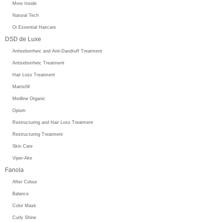
More Inside
Natural Tech
Oi Essential Haircare
DSD de Luxe
Antiseborrheic and Anti-Dandruff Treatment
Antiseborrheic Treatment
Hair Loss Treatment
Matrixfill
Medline Organic
Opium
Restructuring and Hair Loss Treatment
Restructuring Treatment
Skin Care
Viper-Ake
Fanola
After Colour
Balance
Color Mask
Curly Shine