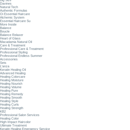
Big Size
Davines
Natural Tech
Authentic Formulas
Oi Essential Haircare
Alchemic System
Essential Haircare Su
More Inside
Balance
Boucle
Balance Relaxer
Heart of Glass
Macadamia Natural Oil
Care & Treatment
Professional Care & Treatment
Professional Styling
Professional Endless Summer
Accessories
Sets
L'anza
Keratin Healing Oil
Advanced Healing
Healing Colorcare
Healing Moisture
Healing Nourish
Healing Volume
Healing Pure
Healing Remedy
Healing Smooth
Healing Style
Healing Curls
Healing Strength
KB2
Professional Salon Services
Healing Color
High-Impact Haircolor
Ultimate Treatment
Keratin Healing Emergency Service