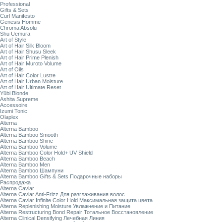
Professional
Gifts & Sets
Curl Manifesto
Genesis Homme
Chroma Absolu
Shu Uemura
Art of Style
Art of Hair Silk Bloom
Art of Hair Shusu Sleek
Art of Hair Prime Plenish
Art of Hair Muroto Volume
Art of Oils
Art of Hair Color Lustre
Art of Hair Urban Moisture
Art of Hair Ultimate Reset
Yūbi Blonde
Ashita Supreme
Accessoire
Izumi Tonic
Olaplex
Alterna
Alterna Bamboo
Alterna Bamboo Smooth
Alterna Bamboo Shine
Alterna Bamboo Volume
Alterna Bamboo Color Hold+ UV Shield
Alterna Bamboo Beach
Alterna Bamboo Men
Alterna Bamboo Шампуни
Alterna Bamboo Gifts & Sets Подарочные наборы
Распродажа
Alterna Caviar
Alterna Caviar Anti-Frizz Для разглаживания волос
Alterna Caviar Infinite Color Hold Максимальная защита цвета
Alterna Replenishing Moisture Увлажнение и Питание
Alterna Restructuring Bond Repair Тотальное Восстановление
Alterna Clinical Densifying Лечебная Линия