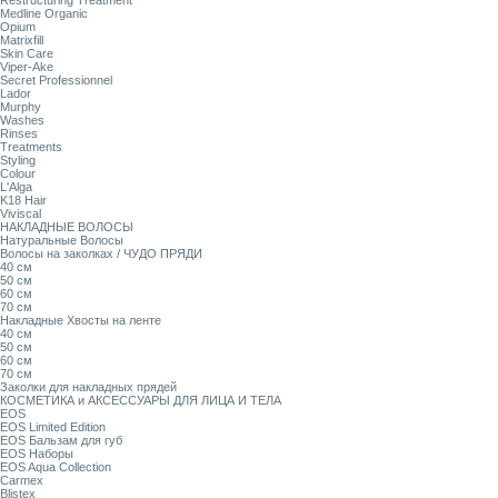
Restructuring Treatment
Medline Organic
Opium
Matrixfill
Skin Care
Viper-Ake
Secret Professionnel
Lador
Murphy
Washes
Rinses
Treatments
Styling
Colour
L'Alga
K18 Hair
Viviscal
НАКЛАДНЫЕ ВОЛОСЫ
Натуральные Волосы
Волосы на заколках / ЧУДО ПРЯДИ
40 см
50 см
60 см
70 см
Накладные Хвосты на ленте
40 см
50 см
60 см
70 см
Заколки для накладных прядей
КОСМЕТИКА и АКСЕССУАРЫ ДЛЯ ЛИЦА И ТЕЛА
EOS
EOS Limited Edition
EOS Бальзам для губ
EOS Наборы
EOS Aqua Collection
Carmex
Blistex