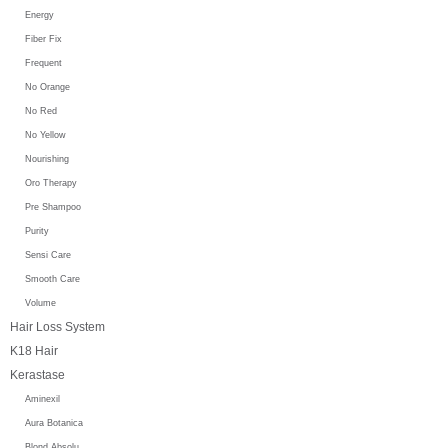
Energy
Fiber Fix
Frequent
No Orange
No Red
No Yellow
Nourishing
Oro Therapy
Pre Shampoo
Purity
Sensi Care
Smooth Care
Volume
Hair Loss System
K18 Hair
Kerastase
Aminexil
Aura Botanica
Blond Absolu