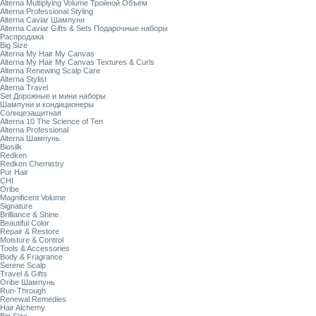
Alterna Multiplying Volume Тройной Объем
Alterna Professional Styling
Alterna Caviar Шампуни
Alterna Caviar Gifts & Sets Подарочные наборы
Распродажа
Big Size
Alterna My Hair My Canvas
Alterna My Hair My Canvas Textures & Curls
Alterna Renewing Scalp Care
Alterna Stylist
Alterna Travel
Set Дорожные и мини наборы
Шампуни и кондиционеры
Солнцезащитная
Alterna 10 The Science of Ten
Alterna Professional
Alterna Шампунь
Biosilk
Redken
Redken Chemistry
Pur Hair
CHI
Oribe
Magnificent Volume
Signature
Brilliance & Shine
Beautiful Color
Repair & Restore
Moisture & Control
Tools & Accessories
Body & Fragrance
Serene Scalp
Travel & Gifts
Oribe Шампунь
Run-Through
Renewal Remedies
Hair Alchemy