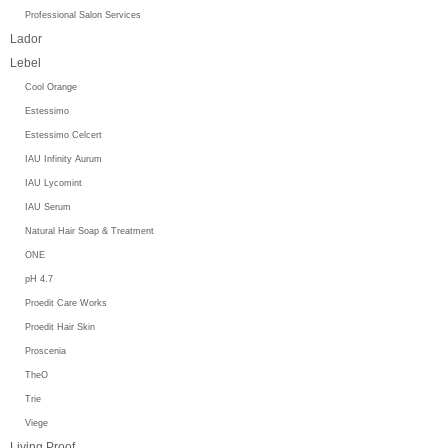
Professional Salon Services
Lador
Lebel
Cool Orange
Estessimo
Estessimo Celcert
IAU Infinity Aurum
IAU Lycomint
IAU Serum
Natural Hair Soap & Treatment
ONE
pH 4.7
Proedit Care Works
Proedit Hair Skin
Proscenia
TheO
Trie
Viege
Living Proof