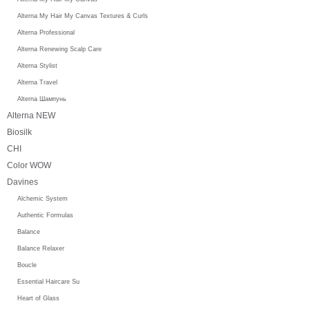
Alterna My Hair My Canvas Textures & Curls
Alterna Professional
Alterna Renewing Scalp Care
Alterna Stylist
Alterna Travel
Alterna Шампунь
Alterna NEW
Biosilk
CHI
Color WOW
Davines
Alchemic System
Authentic Formulas
Balance
Balance Relaxer
Boucle
Essential Haircare Su
Heart of Glass