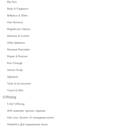
Big Size
Body & Fragrance
Brilliance & Shine
Hair Alchemy
Magnificent Volume
Moisture & Control
Oribe Шампунь
Renewal Remedies
Repair & Restore
Run-Through
Serene Scalp
Signature
Tools & Accessories
Travel & Gifts
O’Rising
5 ALF-ORising
AHA комплекс против старения
Hair Loss System От выпадения волос
Helianthi's Для окрашенных волос