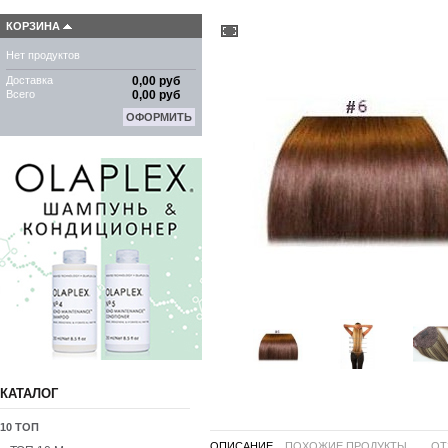
КОРЗИНА
Нет продуктов
Доставка
0,00 руб
Всего
0,00 руб
ОФОРМИТЬ
КАТАЛОГ
10 ТОП
ОПИСАНИЕ
ПОХОЖИЕ ПРОДУКТЫ ...
ОТ