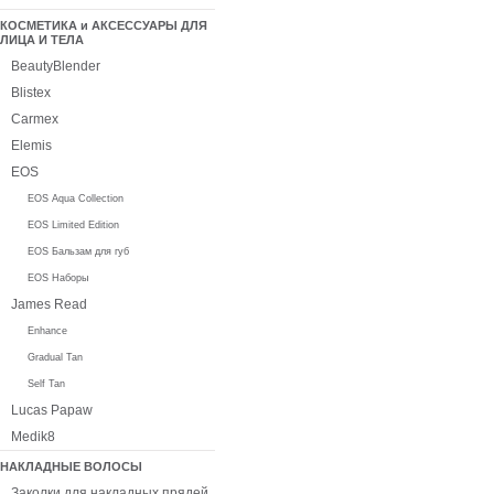
КОСМЕТИКА и АКСЕССУАРЫ ДЛЯ
ЛИЦА И ТЕЛА
BeautyBlender
Blistex
Carmex
Elemis
EOS
EOS Aqua Collection
EOS Limited Edition
EOS Бальзам для губ
EOS Наборы
James Read
Enhance
Gradual Tan
Self Tan
Lucas Papaw
Medik8
НАКЛАДНЫЕ ВОЛОСЫ
Заколки для накладных прядей