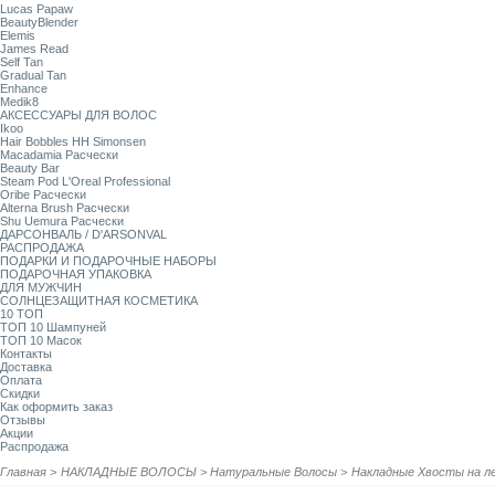
Lucas Papaw
BeautyBlender
Elemis
James Read
Self Tan
Gradual Tan
Enhance
Medik8
АКСЕССУАРЫ ДЛЯ ВОЛОС
Ikoo
Hair Bobbles HH Simonsen
Macadamia Расчески
Beauty Bar
Steam Pod L'Oreal Professional
Oribe Расчески
Alterna Brush Расчески
Shu Uemura Расчески
ДАРСОНВАЛЬ / D'ARSONVAL
РАСПРОДАЖА
ПОДАРКИ И ПОДАРОЧНЫЕ НАБОРЫ
ПОДАРОЧНАЯ УПАКОВКА
ДЛЯ МУЖЧИН
СОЛНЦЕЗАЩИТНАЯ КОСМЕТИКА
10 ТОП
ТОП 10 Шампуней
ТОП 10 Масок
Контакты
Доставка
Оплата
Скидки
Как оформить заказ
Отзывы
Акции
Распродажа
Главная
>
НАКЛАДНЫЕ ВОЛОСЫ
>
Натуральные Волосы
>
Накладные Хвосты на л