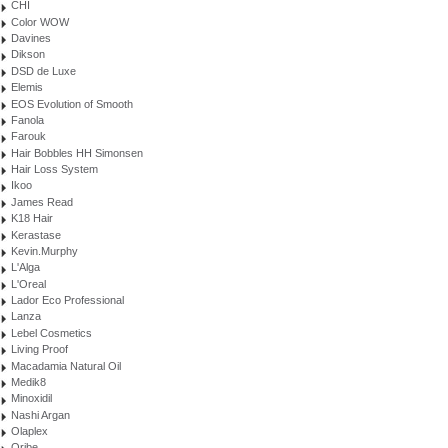
CHI
Color WOW
Davines
Dikson
DSD de Luxe
Elemis
EOS Evolution of Smooth
Fanola
Farouk
Hair Bobbles HH Simonsen
Hair Loss System
Ikoo
James Read
K18 Hair
Kerastase
Kevin.Murphy
L'Alga
L'Oreal
Lador Eco Professional
Lanza
Lebel Cosmetics
Living Proof
Macadamia Natural Oil
Medik8
Minoxidil
Nashi Argan
Olaplex
Oribe