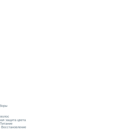
аборы
я волос
ьная защита цвета
 Питание
ое Восстановление