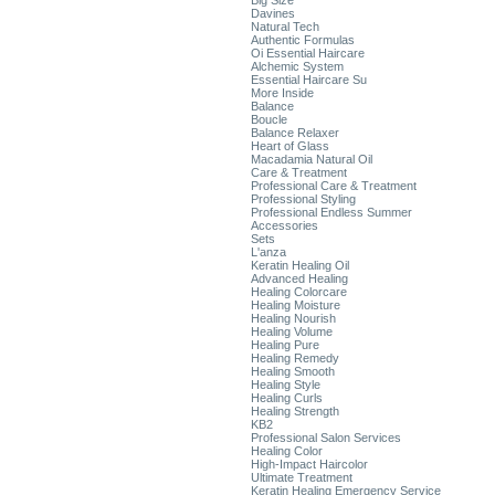
Big Size
Davines
Natural Tech
Authentic Formulas
Oi Essential Haircare
Alchemic System
Essential Haircare Su
More Inside
Balance
Boucle
Balance Relaxer
Heart of Glass
Macadamia Natural Oil
Care & Treatment
Professional Care & Treatment
Professional Styling
Professional Endless Summer
Accessories
Sets
L'anza
Keratin Healing Oil
Advanced Healing
Healing Colorcare
Healing Moisture
Healing Nourish
Healing Volume
Healing Pure
Healing Remedy
Healing Smooth
Healing Style
Healing Curls
Healing Strength
KB2
Professional Salon Services
Healing Color
High-Impact Haircolor
Ultimate Treatment
Keratin Healing Emergency Service