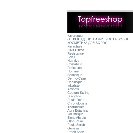
Категории
ОТ ВЫПАДЕНИЯ И ДЛЯ РОСТА ВОЛОС
КОСМЕТИКА ДЛЯ ВОЛОС
Kerastase
Elixir Ultime
Resistance
Soleil
Nutritive
Cristalliste
Reflection
Homme
Specifique
Dermo-Calm
Densifique
Initialiste
Aminexil
Couture Styling
Discipline
Fusio-Dose
Chronologiste
Thermiques
Aura Botanica
Volumifique
Blond Absolu
Oleo-Relax
Fusio Scrub
Genesis
Fresh Affair