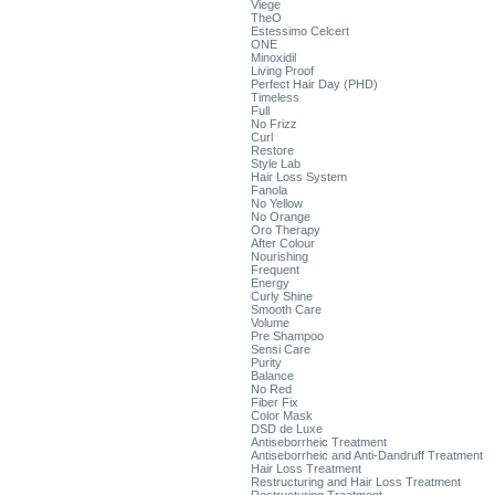
Viege
TheO
Estessimo Celcert
ONE
Minoxidil
Living Proof
Perfect Hair Day (PHD)
Timeless
Full
No Frizz
Curl
Restore
Style Lab
Hair Loss System
Fanola
No Yellow
No Orange
Oro Therapy
After Colour
Nourishing
Frequent
Energy
Curly Shine
Smooth Care
Volume
Pre Shampoo
Sensi Care
Purity
Balance
No Red
Fiber Fix
Color Mask
DSD de Luxe
Antiseborrheic Treatment
Antiseborrheic and Anti-Dandruff Treatment
Hair Loss Treatment
Restructuring and Hair Loss Treatment