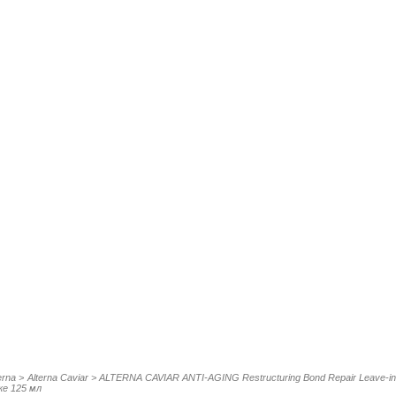
erna
>
Alterna Caviar
>
ALTERNA CAVIAR ANTI-AGING Restructuring Bond Repair Leave-in 
ке 125 мл