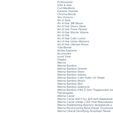
Professional
Gifts & Sets
Curl Manifesto
Genesis Homme
Chroma Absolu
Shu Uemura
Art of Style
Art of Hair Silk Bloom
Art of Hair Shusu Sleek
Art of Hair Prime Plenish
Art of Hair Muroto Volume
Art of Oils
Art of Hair Color Lustre
Art of Hair Urban Moisture
Art of Hair Ultimate Reset
Yūbi Blonde
Ashita Supreme
Accessoire
Izumi Tonic
Olaplex
Alterna
Alterna Bamboo
Alterna Bamboo Smooth
Alterna Bamboo Shine
Alterna Bamboo Volume
Alterna Bamboo Color Hold+ UV Shield
Alterna Bamboo Beach
Alterna Bamboo Men
Alterna Bamboo Шампуни
Alterna Bamboo Gifts & Sets Подарочные н
Распродажа
Alterna Caviar
Alterna Caviar Anti-Frizz Для разглаживани
Alterna Caviar Infinite Color Hold Максимал
Alterna Replenishing Moisture Увлажнение и
Alterna Restructuring Bond Repair Тотальн
Alterna Clinical Densifying Лечебная Линия