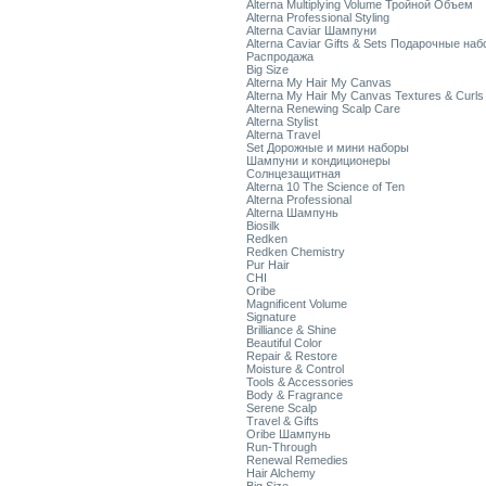
Alterna Multiplying Volume Тройной Объем
Alterna Professional Styling
Alterna Caviar Шампуни
Alterna Caviar Gifts & Sets Подарочные на
Распродажа
Big Size
Alterna My Hair My Canvas
Alterna My Hair My Canvas Textures & Curls
Alterna Renewing Scalp Care
Alterna Stylist
Alterna Travel
Set Дорожные и мини наборы
Шампуни и кондиционеры
Солнцезащитная
Alterna 10 The Science of Ten
Alterna Professional
Alterna Шампунь
Biosilk
Redken
Redken Chemistry
Pur Hair
CHI
Oribe
Magnificent Volume
Signature
Brilliance & Shine
Beautiful Color
Repair & Restore
Moisture & Control
Tools & Accessories
Body & Fragrance
Serene Scalp
Travel & Gifts
Oribe Шампунь
Run-Through
Renewal Remedies
Hair Alchemy