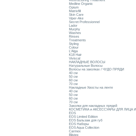
Restructuring Treatment
Medline Organic
Opium
Matrixfill
Skin Care
Viper-Ake
Secret Professionnel
Lador
Murphy
Washes
Rinses
Treatments
Styling
Colour
L'Alga
K18 Hair
Viviscal
НАКЛАДНЫЕ ВОЛОСЫ
Натуральные Волосы
Волосы на заколках / ЧУДО ПРЯДИ
40 см
50 см
60 см
70 см
Накладные Хвосты на ленте
40 см
50 см
60 см
70 см
Заколки для накладных прядей
КОСМЕТИКА и АКСЕССУАРЫ ДЛЯ ЛИЦА И
EOS
EOS Limited Edition
EOS Бальзам для губ
EOS Наборы
EOS Aqua Collection
Carmex
Blistex