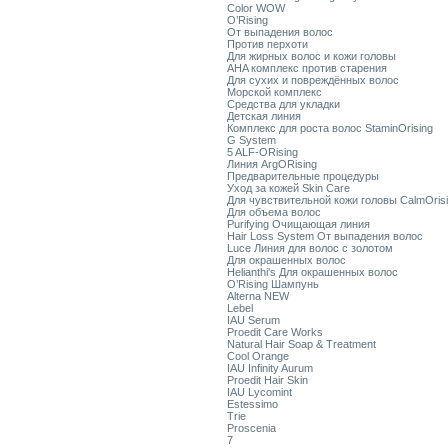
Color WOW
O’Rising
От выпадения волос
Против перхоти
Для жирных волос и кожи головы
AHA комплекс против старения
Для сухих и повреждённых волос
Морской комплекс
Средства для укладки
Детская линия
Комплекс для роста волос StaminOrising
G System
5 ALF-ORising
Линия ArgORising
Предварительные процедуры
Уход за кожей Skin Care
Для чувствительной кожи головы CalmOris
Для объема волос
Purifying Очищающая линия
Hair Loss System От выпадения волос
Luce Линия для волос с золотом
Для окрашенных волос
Helianthi's Для окрашенных волос
O’Rising Шампунь
Alterna NEW
Lebel
IAU Serum
Proedit Care Works
Natural Hair Soap & Treatment
Cool Orange
IAU Infinity Aurum
Proedit Hair Skin
IAU Lycomint
Estessimo
Trie
Proscenia
7