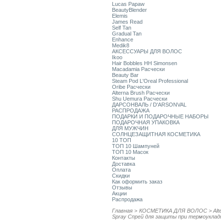
Lucas Papaw
BeautyBlender
Elemis
James Read
Self Tan
Gradual Tan
Enhance
Medik8
АКСЕССУАРЫ ДЛЯ ВОЛОС
Ikoo
Hair Bobbles HH Simonsen
Macadamia Расчески
Beauty Bar
Steam Pod L'Oreal Professional
Oribe Расчески
Alterna Brush Расчески
Shu Uemura Расчески
ДАРСОНВАЛЬ / D'ARSONVAL
РАСПРОДАЖА
ПОДАРКИ И ПОДАРОЧНЫЕ НАБОРЫ
ПОДАРОЧНАЯ УПАКОВКА
ДЛЯ МУЖЧИН
СОЛНЦЕЗАЩИТНАЯ КОСМЕТИКА
10 ТОП
ТОП 10 Шампуней
ТОП 10 Масок
Контакты
Доставка
Оплата
Скидки
Как оформить заказ
Отзывы
Акции
Распродажа
Главная
>
КОСМЕТИКА ДЛЯ ВОЛОС
>
Alt
Spray Спрей для защиты при термоуклад