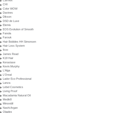
Carmex
CHI
Color WOW
Davines
Dikson
DSD de Luxe
Elemis
EOS Evolution of Smooth
Fanola
Farouk
Hair Bobbles HH Simonsen
Hair Loss System
Ikoo
James Read
K18 Hair
Kerastase
Kevin.Murphy
L'Alga
L'Oreal
Lador Eco Professional
Lanza
Lebel Cosmetics
Living Proof
Macadamia Natural Oil
Medik8
Minoxidil
Nashi Argan
Olaplex