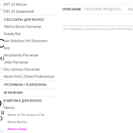
ТОП 10 Масок
ОПИСАНИЕ
ПОХОЖИЕ ПРОДУКТЫ ...
ЛИ
ТОП 10 Шампуней
АКСЕССУАРЫ ДЛЯ ВОЛОС
Alterna Brush Расчески
Beauty Bar
Hair Bobbles HH Simonsen
Ikoo
Macadamia Расчески
Oribe Расчески
Shu Uemura Расчески
Steam Pod L'Oreal Professional
ДАРСОНВАЛЬ / D'ARSONVAL
ДЛЯ МУЖЧИН
КОСМЕТИКА ДЛЯ ВОЛОС
Alterna
Alterna 10 The Science of Ten
Alterna Bamboo
Alterna Caviar