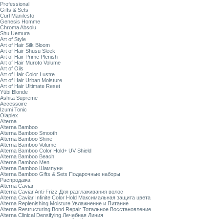
Professional
Gifts & Sets
Curl Manifesto
Genesis Homme
Chroma Absolu
Shu Uemura
Art of Style
Art of Hair Silk Bloom
Art of Hair Shusu Sleek
Art of Hair Prime Plenish
Art of Hair Muroto Volume
Art of Oils
Art of Hair Color Lustre
Art of Hair Urban Moisture
Art of Hair Ultimate Reset
Yūbi Blonde
Ashita Supreme
Accessoire
Izumi Tonic
Olaplex
Alterna
Alterna Bamboo
Alterna Bamboo Smooth
Alterna Bamboo Shine
Alterna Bamboo Volume
Alterna Bamboo Color Hold+ UV Shield
Alterna Bamboo Beach
Alterna Bamboo Men
Alterna Bamboo Шампуни
Alterna Bamboo Gifts & Sets Подарочные наборы
Распродажа
Alterna Caviar
Alterna Caviar Anti-Frizz Для разглаживания волос
Alterna Caviar Infinite Color Hold Максимальная защита цвета
Alterna Replenishing Moisture Увлажнение и Питание
Alterna Restructuring Bond Repair Тотальное Восстановление
Alterna Clinical Densifying Лечебная Линия