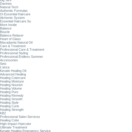
Big Size
Davines
Natural Tech
Authentic Formulas
Oi Essential Haircare
Alchemic System
Essential Haircare Su
More Inside
Balance
Boucle
Balance Relaxer
Heart of Glass
Macadamia Natural Oil
Care & Treatment
Professional Care & Treatment
Professional Styling
Professional Endless Summer
Accessories
Sets
L'anza
Keratin Healing Oil
Advanced Healing
Healing Colorcare
Healing Moisture
Healing Nourish
Healing Volume
Healing Pure
Healing Remedy
Healing Smooth
Healing Style
Healing Curls
Healing Strength
KB2
Professional Salon Services
Healing Color
High-Impact Haircolor
Ultimate Treatment
Keratin Healing Emergency Service