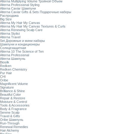
Alterna Multiplying Volume Тройной Объем
Alterna Professional Styling
Alterna Caviar Шампуни
Alterna Caviar Gifts & Sets Подарочные наборы
Распродажа
Big Size
Alterna My Hair My Canvas
Alterna My Hair My Canvas Textures & Curls
Alterna Renewing Scalp Care
Alterna Stylist
Alterna Travel
Set Дорожные и мини наборы
Шампуни и кондиционеры
Солнцезащитная
Alterna 10 The Science of Ten
Alterna Professional
Alterna Шампунь
Biosilk
Redken
Redken Chemistry
Pur Hair
CHI
Oribe
Magnificent Volume
Signature
Brilliance & Shine
Beautiful Color
Repair & Restore
Moisture & Control
Tools & Accessories
Body & Fragrance
Serene Scalp
Travel & Gifts
Oribe Шампунь
Run-Through
Renewal Remedies
Hair Alchemy