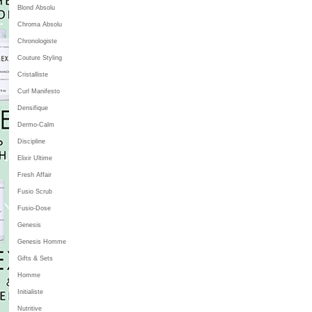
Blond Absolu
Chroma Absolu
Chronologiste
Couture Styling
Cristalliste
Curl Manifesto
Densifique
Dermo-Calm
Discipline
Elixir Ultime
Fresh Affair
Fusio Scrub
Fusio-Dose
Genesis
Genesis Homme
Gifts & Sets
Homme
Initialiste
Nutritive