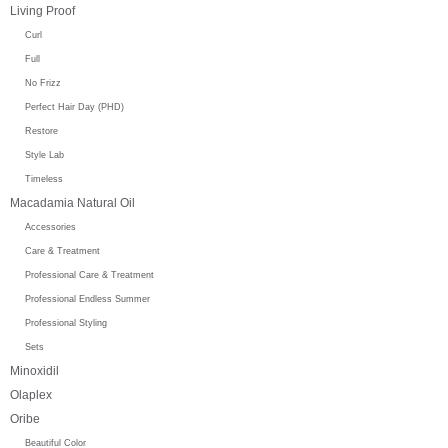
Living Proof
Curl
Full
No Frizz
Perfect Hair Day (PHD)
Restore
Style Lab
Timeless
Macadamia Natural Oil
Accessories
Care & Treatment
Professional Care & Treatment
Professional Endless Summer
Professional Styling
Sets
Minoxidil
Olaplex
Oribe
Beautiful Color