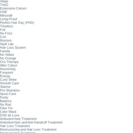
Viege
TheO
Estessimo Celcert
ONE
Minoxidil
Living Proof
Perfect Hair Day (PHD)
Timeless
Full
No Frizz
Curl
Restore
Style Lab
Hair Loss System
Fanola
No Yellow
No Orange
Oro Therapy
After Colour
Nourishing
Frequent
Energy
Curly Shine
Smooth Care
Volume
Pre Shampoo
Sensi Care
Purity
Balance
No Red
Fiber Fix
Color Mask
DSD de Luxe
Antiseborrheic Treatment
Antiseborrheic and Anti-Dandruff Treatment
Hair Loss Treatment
Restructuring and Hair Loss Treatment