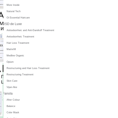
More Inside
Natural Tech
Oi Essential Haircare
DSD de Luxe
Antiseborrheic and Anti-Dandruff Treatment
Antiseborrheic Treatment
Hair Loss Treatment
Matrixfill
Medline Organic
Opium
Restructuring and Hair Loss Treatment
Restructuring Treatment
Skin Care
Viper-Ake
Fanola
After Colour
Balance
Color Mask