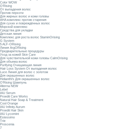
Color WOW
O’Rising
От выпадения волос
Против перхоти
Для жирных волос и кожи головы
AHA комплекс против старения
Для сухих и повреждённых волос
Морской комплекс
Средства для укладки
Детская линия
Комплекс для роста волос StaminOrising
G System
5 ALF-ORising
Линия ArgORising
Предварительные процедуры
Уход за кожей Skin Care
Для чувствительной кожи головы CalmOrising
Для объема волос
Purifying Очищающая линия
Hair Loss System От выпадения волос
Luce Линия для волос с золотом
Для окрашенных волос
Helianthi's Для окрашенных волос
O’Rising Шампунь
Alterna NEW
Lebel
IAU Serum
Proedit Care Works
Natural Hair Soap & Treatment
Cool Orange
IAU Infinity Aurum
Proedit Hair Skin
IAU Lycomint
Estessimo
Trie
Proscenia
7