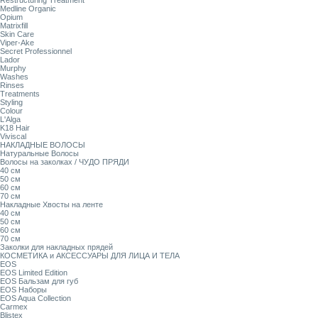
Restructuring Treatment
Medline Organic
Opium
Matrixfill
Skin Care
Viper-Ake
Secret Professionnel
Lador
Murphy
Washes
Rinses
Treatments
Styling
Colour
L'Alga
K18 Hair
Viviscal
НАКЛАДНЫЕ ВОЛОСЫ
Натуральные Волосы
Волосы на заколках / ЧУДО ПРЯДИ
40 см
50 см
60 см
70 см
Накладные Хвосты на ленте
40 см
50 см
60 см
70 см
Заколки для накладных прядей
КОСМЕТИКА и АКСЕССУАРЫ ДЛЯ ЛИЦА И ТЕЛА
EOS
EOS Limited Edition
EOS Бальзам для губ
EOS Наборы
EOS Aqua Collection
Carmex
Blistex