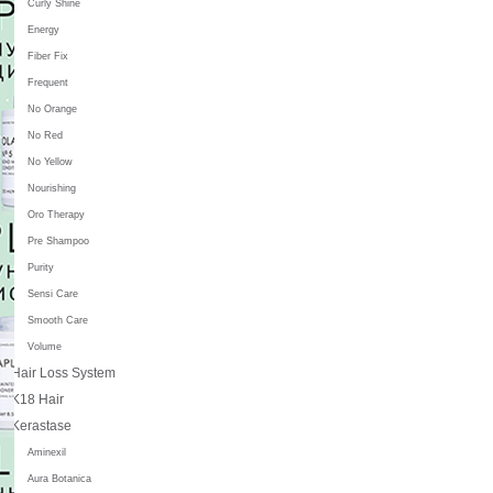
Curly Shine
Energy
Fiber Fix
Frequent
No Orange
No Red
No Yellow
Nourishing
Oro Therapy
Pre Shampoo
Purity
Sensi Care
Smooth Care
Volume
Hair Loss System
K18 Hair
Kerastase
Aminexil
Aura Botanica