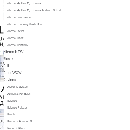
Alterna My Hair My Canvas
Alterna My Hair My Canvas Textures & Curls
Alterna Professional
Alterna Renewing Scalp Care
Alterna Stylist
Alterna Travel
Alterna Шампунь
Alterna NEW
Biosilk
CHI
Color WOW
Davines
Alchemic System
Authentic Formulas
Balance
Balance Relaxer
Boucle
Essential Haircare Su
Heart of Glass