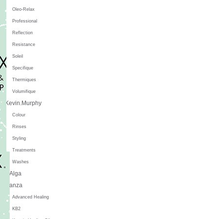
Oleo-Relax
Professional
Reflection
Resistance
Soleil
Specifique
Thermiques
Volumifique
Kevin.Murphy
Colour
Rinses
Styling
Treatments
Washes
L'Alga
L'anza
Advanced Healing
KB2