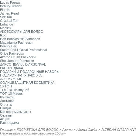
Lucas Papaw
BeautyBlender
Elemis
James Read
Self Tan
Gradual Tan
Enhance
Medik8
АКСЕССУАРЫ ДЛЯ ВОЛОС
Ikoo
Hair Bobbles HH Simonsen
Macadamia Расчески
Beauty Bar
Steam Pod L'Oreal Professional
Oribe Расчески
Alterna Brush Расчески
Shu Uemura Расчески
ДАРСОНВАЛЬ / D'ARSONVAL
РАСПРОДАЖА
ПОДАРКИ И ПОДАРОЧНЫЕ НАБОРЫ
ПОДАРОЧНАЯ УПАКОВКА
ДЛЯ МУЖЧИН
СОЛНЦЕЗАЩИТНАЯ КОСМЕТИКА
10 ТОП
ТОП 10 Шампуней
ТОП 10 Масок
Контакты
Доставка
Оплата
Скидки
Как оформить заказ
Отзывы
Акции
Распродажа
Главная
>
КОСМЕТИКА ДЛЯ ВОЛОС
>
Alterna
>
Alterna Caviar
>
ALTERNA CAVIAR ANTI-
Несмываемый протеиновый крем 150 мл