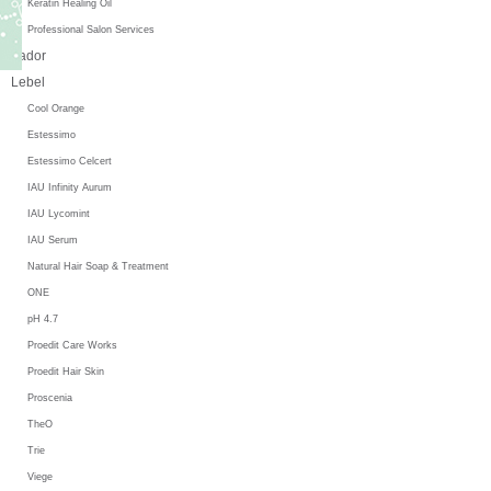
Keratin Healing Oil
Professional Salon Services
Lador
Lebel
Cool Orange
Estessimo
Estessimo Celcert
IAU Infinity Aurum
IAU Lycomint
IAU Serum
Natural Hair Soap & Treatment
ONE
pH 4.7
Proedit Care Works
Proedit Hair Skin
Proscenia
TheO
Trie
Viege