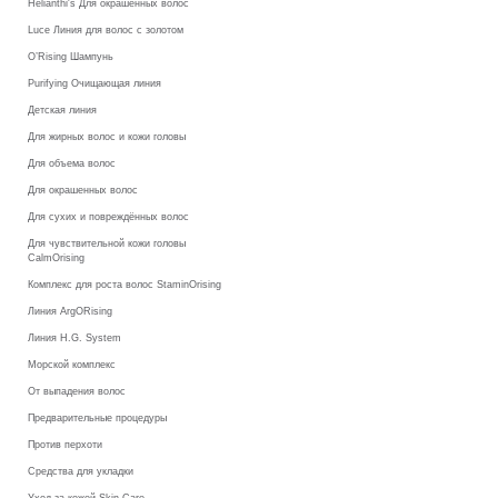
Helianthi's Для окрашенных волос
Luce Линия для волос с золотом
O’Rising Шампунь
Purifying Очищающая линия
Детская линия
Для жирных волос и кожи головы
Для объема волос
Для окрашенных волос
Для сухих и повреждённых волос
Для чувствительной кожи головы
CalmOrising
Комплекс для роста волос StaminOrising
Линия ArgORising
Линия H.G. System
Морской комплекс
От выпадения волос
Предварительные процедуры
Против перхоти
Средства для укладки
Уход за кожей Skin Care