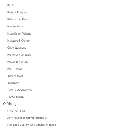
Big Size
Body & Fragrance
Brilliance & Shine
Hair Alchemy
Magnificent Volume
Moisture & Control
Oribe Шампунь
Renewal Remedies
Repair & Restore
Run-Through
Serene Scalp
Signature
Tools & Accessories
Travel & Gifts
O’Rising
5 ALF-ORising
AHA комплекс против старения
Hair Loss System От выпадения волос