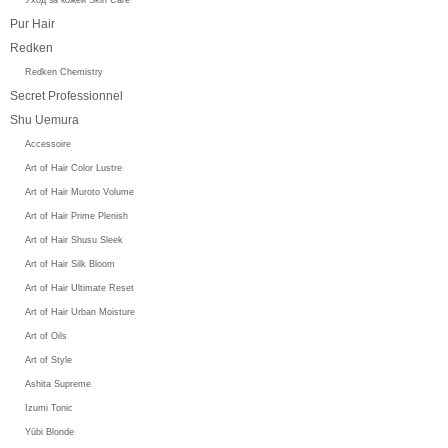
Pur Hair
Redken
Redken Chemistry
Secret Professionnel
Shu Uemura
Accessoire
Art of Hair Color Lustre
Art of Hair Muroto Volume
Art of Hair Prime Plenish
Art of Hair Shusu Sleek
Art of Hair Silk Bloom
Art of Hair Ultimate Reset
Art of Hair Urban Moisture
Art of Oils
Art of Style
Ashita Supreme
Izumi Tonic
Yūbi Blonde