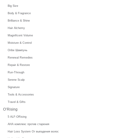
Big Size
Body & Fragrance
Brilliance & Shine
Hair Alchemy
Magnificent Volume
Moisture & Control
Oribe Шампунь
Renewal Remedies
Repair & Restore
Run-Through
Serene Scalp
Signature
Tools & Accessories
Travel & Gifts
O’Rising
5 ALF-ORising
AHA комплекс против старения
Hair Loss System От выпадения волос