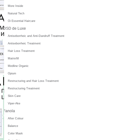
More Inside
Natural Tech
Oi Essential Haircare
DSD de Luxe
Antiseborrheic and Anti-Dandruff Treatment
Antiseborrheic Treatment
Hair Loss Treatment
Matrixfill
Medline Organic
Opium
Restructuring and Hair Loss Treatment
Restructuring Treatment
Skin Care
Viper-Ake
Fanola
After Colour
Balance
Color Mask