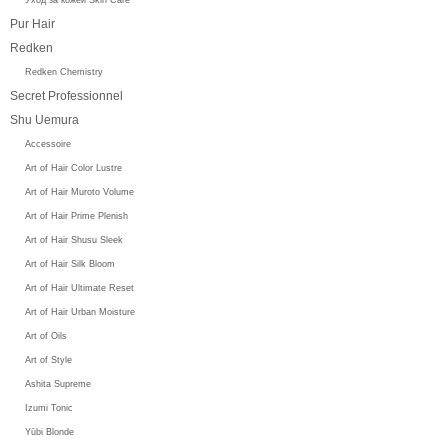
Pur Hair
Redken
Redken Chemistry
Secret Professionnel
Shu Uemura
Accessoire
Art of Hair Color Lustre
Art of Hair Muroto Volume
Art of Hair Prime Plenish
Art of Hair Shusu Sleek
Art of Hair Silk Bloom
Art of Hair Ultimate Reset
Art of Hair Urban Moisture
Art of Oils
Art of Style
Ashita Supreme
Izumi Tonic
Yūbi Blonde