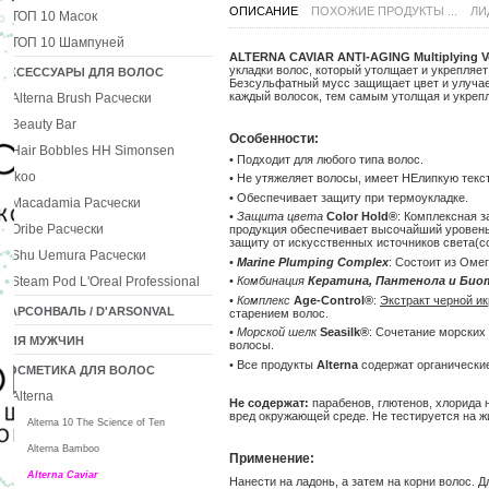
ОПИСАНИЕ
ПОХОЖИЕ ПРОДУКТЫ ...
ЛИ
ТОП 10 Масок
ТОП 10 Шампуней
ALTERNA CAVIAR ANTI-AGING Multiplying V
укладки волос, который утолщает и укрепляе
АКСЕССУАРЫ ДЛЯ ВОЛОС
Безсульфатный мусс защищает цвет и улучает
каждый волосок, тем самым утолщая и укрепл
Alterna Brush Расчески
Beauty Bar
Особенности:
Hair Bobbles HH Simonsen
• Подходит для любого типа волос.
Ikoo
• Не утяжеляет волосы, имеет НЕлипкую текст
• Обеспечивает защиту при термоукладке.
Macadamia Расчески
•
Защита цвета
Color Hold®
: Комплексная з
Oribe Расчески
продукция обеспечивает высочайший уровень 
защиту от искусственных источников света(сол
Shu Uemura Расчески
•
Marine Plumping Complex
: Состоит из Омег
Steam Pod L'Oreal Professional
•
Комбинация
Кератина, Пантенола и Био
•
Комплекс
Age-Control®
:
Экстракт черной и
ДАРСОНВАЛЬ / D'ARSONVAL
старением волос.
•
Морской шелк
Seasilk®
: Сочетание морских
ДЛЯ МУЖЧИН
волосы.
• Все продукты
Alterna
содержат органические
КОСМЕТИКА ДЛЯ ВОЛОС
Alterna
Не содержат:
парабенов, глютенов, хлорида 
вред окружающей среде. Не тестируется на ж
Alterna 10 The Science of Ten
Alterna Bamboo
Применение:
Alterna Caviar
Нанести на ладонь, а затем на корни волос.
Д