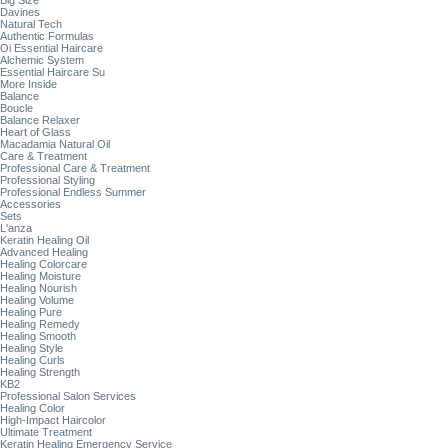
Big Size
Davines
Natural Tech
Authentic Formulas
Oi Essential Haircare
Alchemic System
Essential Haircare Su
More Inside
Balance
Boucle
Balance Relaxer
Heart of Glass
Macadamia Natural Oil
Care & Treatment
Professional Care & Treatment
Professional Styling
Professional Endless Summer
Accessories
Sets
L'anza
Keratin Healing Oil
Advanced Healing
Healing Colorcare
Healing Moisture
Healing Nourish
Healing Volume
Healing Pure
Healing Remedy
Healing Smooth
Healing Style
Healing Curls
Healing Strength
KB2
Professional Salon Services
Healing Color
High-Impact Haircolor
Ultimate Treatment
Keratin Healing Emergency Service