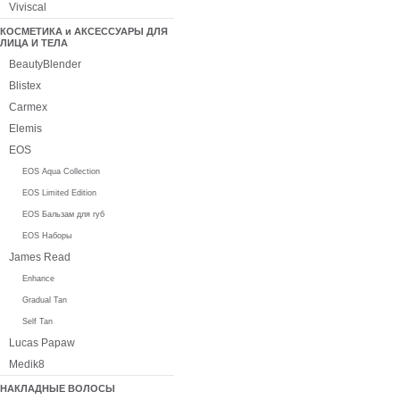
Viviscal
КОСМЕТИКА и АКСЕССУАРЫ ДЛЯ
ЛИЦА И ТЕЛА
BeautyBlender
Blistex
Carmex
Elemis
EOS
EOS Aqua Collection
EOS Limited Edition
EOS Бальзам для губ
EOS Наборы
James Read
Enhance
Gradual Tan
Self Tan
Lucas Papaw
Medik8
НАКЛАДНЫЕ ВОЛОСЫ