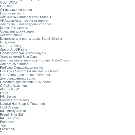
Color WOW
O’Rising
От выпадения волос
Против перхоти
Для жирных волос и кожи головы
AHA комплекс против старения
Для сухих и повреждённых волос
Морской комплекс
Средства для укладки
Детская линия
Комплекс для роста волос StaminOrising
G System
5 ALF-ORising
Линия ArgORising
Предварительные процедуры
Уход за кожей Skin Care
Для чувствительной кожи головы CalmOrising
Для объема волос
Purifying Очищающая линия
Hair Loss System От выпадения волос
Luce Линия для волос с золотом
Для окрашенных волос
Helianthi's Для окрашенных волос
O’Rising Шампунь
Alterna NEW
Lebel
IAU Serum
Proedit Care Works
Natural Hair Soap & Treatment
Cool Orange
IAU Infinity Aurum
Proedit Hair Skin
IAU Lycomint
Estessimo
Trie
Proscenia
7