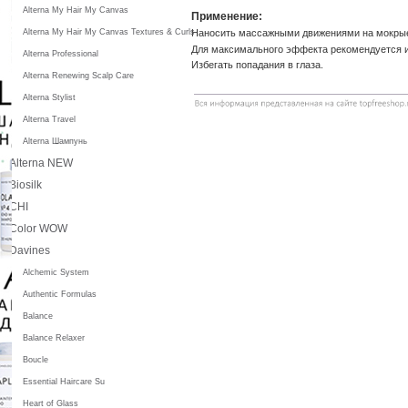
Alterna My Hair My Canvas
Применение:
Alterna My Hair My Canvas Textures & Curls
Наносить массажными движениями на мокрые
Для максимального эффекта рекомендуется 
Alterna Professional
Избегать попадания в глаза.
Alterna Renewing Scalp Care
Alterna Stylist
Alterna Travel
Alterna Шампунь
Alterna NEW
Biosilk
CHI
Color WOW
Davines
Alchemic System
Authentic Formulas
Balance
Balance Relaxer
Boucle
Essential Haircare Su
Heart of Glass