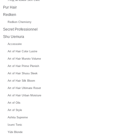
Pur Hair
Redken
Redken Chemistry
Secret Professionnel
Shu Uemura
Accessoire
Art of Hair Color Lustre
Art of Hair Muroto Volume
Art of Hair Prime Plenish
Art of Hair Shusu Sleek
Art of Hair Silk Bloom
Art of Hair Ultimate Reset
Art of Hair Urban Moisture
Art of Oils
Art of Style
Ashita Supreme
Izumi Tonic
Yūbi Blonde