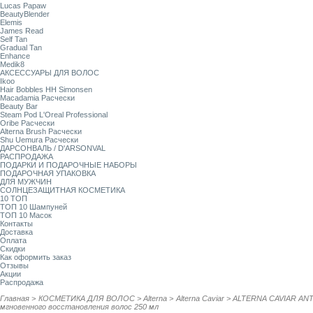
Lucas Papaw
BeautyBlender
Elemis
James Read
Self Tan
Gradual Tan
Enhance
Medik8
АКСЕССУАРЫ ДЛЯ ВОЛОС
Ikoo
Hair Bobbles HH Simonsen
Macadamia Расчески
Beauty Bar
Steam Pod L'Oreal Professional
Oribe Расчески
Alterna Brush Расчески
Shu Uemura Расчески
ДАРСОНВАЛЬ / D'ARSONVAL
РАСПРОДАЖА
ПОДАРКИ И ПОДАРОЧНЫЕ НАБОРЫ
ПОДАРОЧНАЯ УПАКОВКА
ДЛЯ МУЖЧИН
СОЛНЦЕЗАЩИТНАЯ КОСМЕТИКА
10 ТОП
ТОП 10 Шампуней
ТОП 10 Масок
Контакты
Доставка
Оплата
Скидки
Как оформить заказ
Отзывы
Акции
Распродажа
Главная
>
КОСМЕТИКА ДЛЯ ВОЛОС
>
Alterna
>
Alterna Caviar
>
ALTERNA CAVIAR ANTI
мгновенного восстановления волос 250 мл