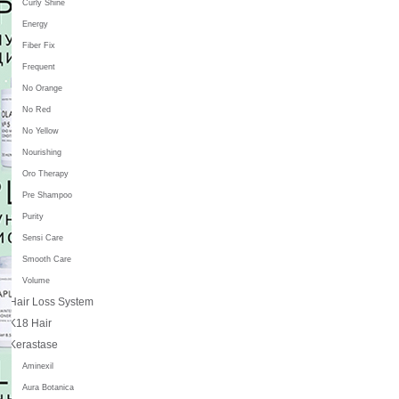
Curly Shine
Energy
Fiber Fix
Frequent
No Orange
No Red
No Yellow
Nourishing
Oro Therapy
Pre Shampoo
Purity
Sensi Care
Smooth Care
Volume
Hair Loss System
K18 Hair
Kerastase
Aminexil
Aura Botanica