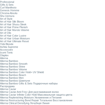
Professional
Gifts & Sets
Curl Manifesto
Genesis Homme
Chroma Absolu
Shu Uemura
Art of Style
Art of Hair Silk Bloom
Art of Hair Shusu Sleek
Art of Hair Prime Plenish
Art of Hair Muroto Volume
Art of Oils
Art of Hair Color Lustre
Art of Hair Urban Moisture
Art of Hair Ultimate Reset
Yūbi Blonde
Ashita Supreme
Accessoire
Izumi Tonic
Olaplex
Alterna
Alterna Bamboo
Alterna Bamboo Smooth
Alterna Bamboo Shine
Alterna Bamboo Volume
Alterna Bamboo Color Hold+ UV Shield
Alterna Bamboo Beach
Alterna Bamboo Men
Alterna Bamboo Шампуни
Alterna Bamboo Gifts & Sets Подарочные наборы
Распродажа
Alterna Caviar
Alterna Caviar Anti-Frizz Для разглаживания волос
Alterna Caviar Infinite Color Hold Максимальная защита цвета
Alterna Replenishing Moisture Увлажнение и Питание
Alterna Restructuring Bond Repair Тотальное Восстановление
Alterna Clinical Densifying Лечебная Линия