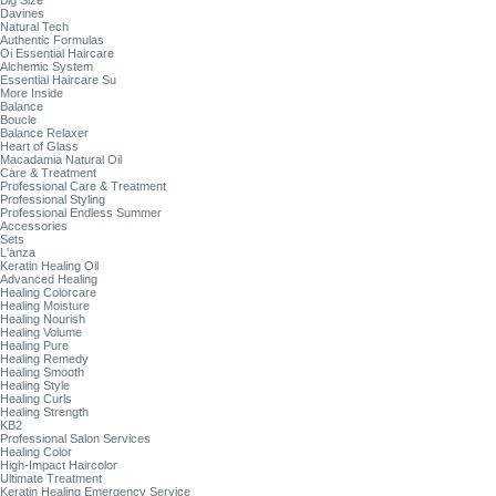
Big Size
Davines
Natural Tech
Authentic Formulas
Oi Essential Haircare
Alchemic System
Essential Haircare Su
More Inside
Balance
Boucle
Balance Relaxer
Heart of Glass
Macadamia Natural Oil
Care & Treatment
Professional Care & Treatment
Professional Styling
Professional Endless Summer
Accessories
Sets
L'anza
Keratin Healing Oil
Advanced Healing
Healing Colorcare
Healing Moisture
Healing Nourish
Healing Volume
Healing Pure
Healing Remedy
Healing Smooth
Healing Style
Healing Curls
Healing Strength
KB2
Professional Salon Services
Healing Color
High-Impact Haircolor
Ultimate Treatment
Keratin Healing Emergency Service