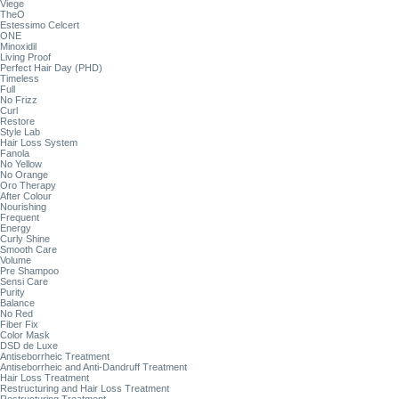
Viege
TheO
Estessimo Celcert
ONE
Minoxidil
Living Proof
Perfect Hair Day (PHD)
Timeless
Full
No Frizz
Curl
Restore
Style Lab
Hair Loss System
Fanola
No Yellow
No Orange
Oro Therapy
After Colour
Nourishing
Frequent
Energy
Curly Shine
Smooth Care
Volume
Pre Shampoo
Sensi Care
Purity
Balance
No Red
Fiber Fix
Color Mask
DSD de Luxe
Antiseborrheic Treatment
Antiseborrheic and Anti-Dandruff Treatment
Hair Loss Treatment
Restructuring and Hair Loss Treatment