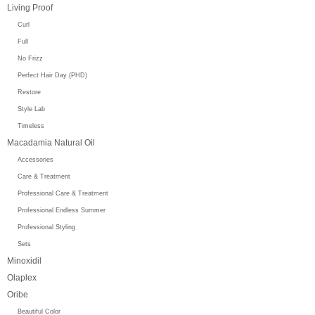
Living Proof
Curl
Full
No Frizz
Perfect Hair Day (PHD)
Restore
Style Lab
Timeless
Macadamia Natural Oil
Accessories
Care & Treatment
Professional Care & Treatment
Professional Endless Summer
Professional Styling
Sets
Minoxidil
Olaplex
Oribe
Beautiful Color