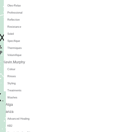
Oleo-Relax
Professional
Reflection
Resistance
Soleil
Specifique
Thermiques
Volumifique
Kevin.Murphy
Colour
Rinses
Styling
Treatments
Washes
L'Alga
L'anza
Advanced Healing
KB2