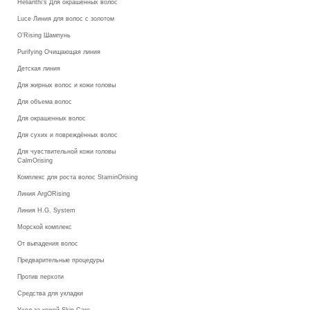
Helianthi's Для окрашенных волос
Luce Линия для волос с золотом
O’Rising Шампунь
Purifying Очищающая линия
Детская линия
Для жирных волос и кожи головы
Для объема волос
Для окрашенных волос
Для сухих и повреждённых волос
Для чувствительной кожи головы
CalmOrising
Комплекс для роста волос StaminOrising
Линия ArgORising
Линия H.G. System
Морской комплекс
От выпадения волос
Предварительные процедуры
Против перхоти
Средства для укладки
Уход за кожей Skin Care