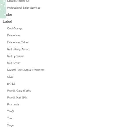
Keratin Healing Oil
Professional Salon Services
Lador
Lebel
Cool Orange
Estessimo
Estessimo Celcert
IAU Infinity Aurum
IAU Lycomint
IAU Serum
Natural Hair Soap & Treatment
ONE
pH 4.7
Proedit Care Works
Proedit Hair Skin
Proscenia
TheO
Trie
Viege