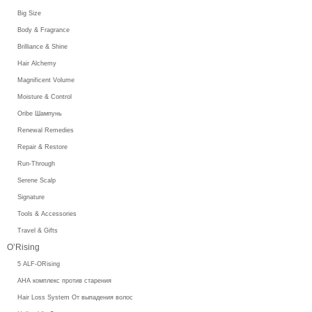
Big Size
Body & Fragrance
Brilliance & Shine
Hair Alchemy
Magnificent Volume
Moisture & Control
Oribe Шампунь
Renewal Remedies
Repair & Restore
Run-Through
Serene Scalp
Signature
Tools & Accessories
Travel & Gifts
O’Rising
5 ALF-ORising
AHA комплекс против старения
Hair Loss System От выпадения волос