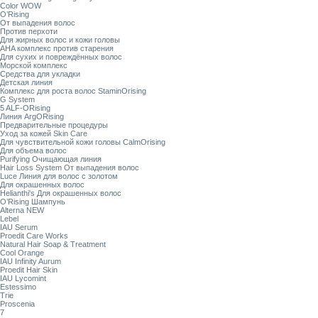
Color WOW
O’Rising
От выпадения волос
Против перхоти
Для жирных волос и кожи головы
AHA комплекс против старения
Для сухих и повреждённых волос
Морской комплекс
Средства для укладки
Детская линия
Комплекс для роста волос StaminOrising
G System
5 ALF-ORising
Линия ArgORising
Предварительные процедуры
Уход за кожей Skin Care
Для чувствительной кожи головы CalmOrising
Для объема волос
Purifying Очищающая линия
Hair Loss System От выпадения волос
Luce Линия для волос с золотом
Для окрашенных волос
Helianthi's Для окрашенных волос
O’Rising Шампунь
Alterna NEW
Lebel
IAU Serum
Proedit Care Works
Natural Hair Soap & Treatment
Cool Orange
IAU Infinity Aurum
Proedit Hair Skin
IAU Lycomint
Estessimo
Trie
Proscenia
7