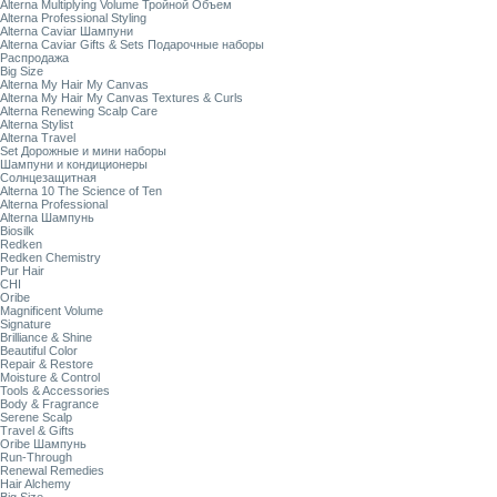
Alterna Multiplying Volume Тройной Объем
Alterna Professional Styling
Alterna Caviar Шампуни
Alterna Caviar Gifts & Sets Подарочные наборы
Распродажа
Big Size
Alterna My Hair My Canvas
Alterna My Hair My Canvas Textures & Curls
Alterna Renewing Scalp Care
Alterna Stylist
Alterna Travel
Set Дорожные и мини наборы
Шампуни и кондиционеры
Солнцезащитная
Alterna 10 The Science of Ten
Alterna Professional
Alterna Шампунь
Biosilk
Redken
Redken Chemistry
Pur Hair
CHI
Oribe
Magnificent Volume
Signature
Brilliance & Shine
Beautiful Color
Repair & Restore
Moisture & Control
Tools & Accessories
Body & Fragrance
Serene Scalp
Travel & Gifts
Oribe Шампунь
Run-Through
Renewal Remedies
Hair Alchemy