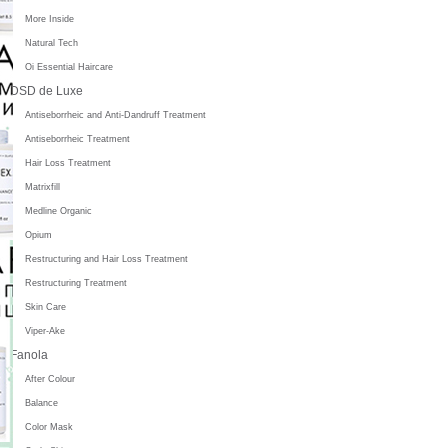
More Inside
Natural Tech
Oi Essential Haircare
DSD de Luxe
Antiseborrheic and Anti-Dandruff Treatment
Antiseborrheic Treatment
Hair Loss Treatment
Matrixfill
Medline Organic
Opium
Restructuring and Hair Loss Treatment
Restructuring Treatment
Skin Care
Viper-Ake
Fanola
After Colour
Balance
Color Mask