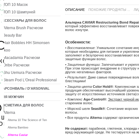
ТОП 10 Масок
ОПИСАНИЕ
ПОХОЖИЕ ПРОДУКТЫ ...
ЛИ
ТОП 10 Шампуней
АКСЕССУАРЫ ДЛЯ ВОЛОС
Альтерна CAVIAR Restructuring Bond Rep
который эффективно восстанавливает поврежд
Alterna Brush Расчески
волос изнутри.
Beauty Bar
Особенности:
Hair Bobbles HH Simonsen
•
Восстановление
: Уникальное сочетание и
Ikoo
которые необходимы для питания и укреплени
заполняют и безупречно восстанавливают все
Macadamia Расчески
защитные функции волос.
•
Защитные функции
: Запечатывает и укреп
Oribe Расчески
При этом происходит внедрение в структуру
других негативных факторов.
Shu Uemura Расчески
•
Результат
: Даже самые поврежденные вол
Steam Pod L'Oreal Professional
блестящими!
•
Защита цвета
Color Hold®
: Комплексная з
ДАРСОНВАЛЬ / D'ARSONVAL
продукция обеспечивает высочайший уровень 
защиту от искусственных источников света(сол
ДЛЯ МУЖЧИН
•
Комплекс
Age-Control®
:
Экстракт черной и
старением волос.
КОСМЕТИКА ДЛЯ ВОЛОС
•
Морской шелк
Seasilk®
: Сочетание морских
Alterna
волосы.
• Все продукты
Alterna
содержат органические
Alterna 10 The Science of Ten
Alterna Bamboo
Не содержат:
парабенов, глютенов, хлорида 
вред окружающей среде. Не тестируется на ж
Alterna Caviar