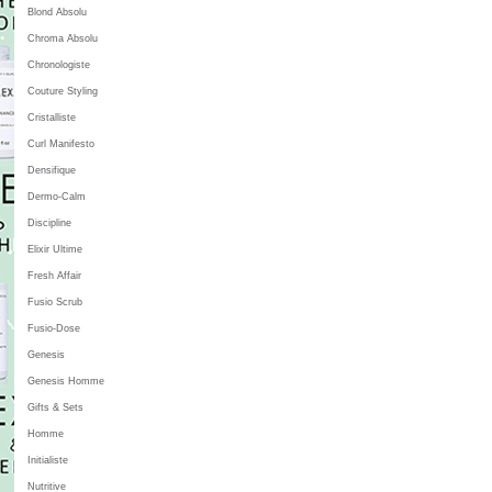
Blond Absolu
Chroma Absolu
Chronologiste
Couture Styling
Cristalliste
Curl Manifesto
Densifique
Dermo-Calm
Discipline
Elixir Ultime
Fresh Affair
Fusio Scrub
Fusio-Dose
Genesis
Genesis Homme
Gifts & Sets
Homme
Initialiste
Nutritive