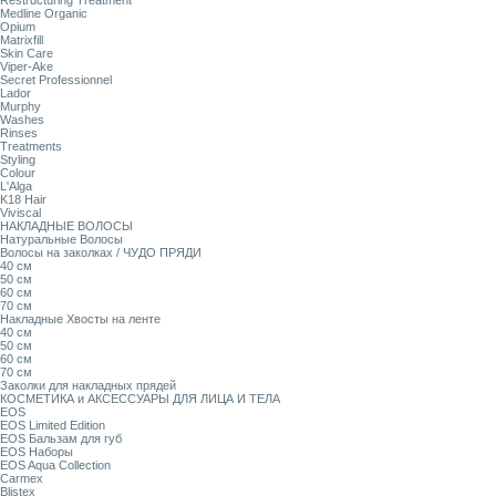
Restructuring Treatment
Medline Organic
Opium
Matrixfill
Skin Care
Viper-Ake
Secret Professionnel
Lador
Murphy
Washes
Rinses
Treatments
Styling
Colour
L'Alga
K18 Hair
Viviscal
НАКЛАДНЫЕ ВОЛОСЫ
Натуральные Волосы
Волосы на заколках / ЧУДО ПРЯДИ
40 см
50 см
60 см
70 см
Накладные Хвосты на ленте
40 см
50 см
60 см
70 см
Заколки для накладных прядей
КОСМЕТИКА и АКСЕССУАРЫ ДЛЯ ЛИЦА И ТЕЛА
EOS
EOS Limited Edition
EOS Бальзам для губ
EOS Наборы
EOS Aqua Collection
Carmex
Blistex