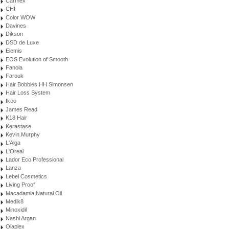
Carmex
CHI
Color WOW
Davines
Dikson
DSD de Luxe
Elemis
EOS Evolution of Smooth
Fanola
Farouk
Hair Bobbles HH Simonsen
Hair Loss System
Ikoo
James Read
K18 Hair
Kerastase
Kevin.Murphy
L'Alga
L'Oreal
Lador Eco Professional
Lanza
Lebel Cosmetics
Living Proof
Macadamia Natural Oil
Medik8
Minoxidil
Nashi Argan
Olaplex