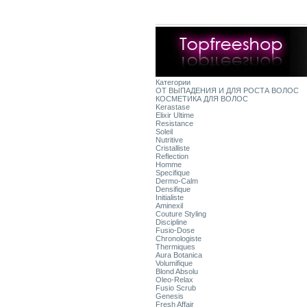
Категории
ОТ ВЫПАДЕНИЯ И ДЛЯ РОСТА ВОЛОС
КОСМЕТИКА ДЛЯ ВОЛОС
Kerastase
Elixir Ultime
Resistance
Soleil
Nutritive
Cristalliste
Reflection
Homme
Specifique
Dermo-Calm
Densifique
Initialiste
Aminexil
Couture Styling
Discipline
Fusio-Dose
Chronologiste
Thermiques
Aura Botanica
Volumifique
Blond Absolu
Oleo-Relax
Fusio Scrub
Genesis
Fresh Affair