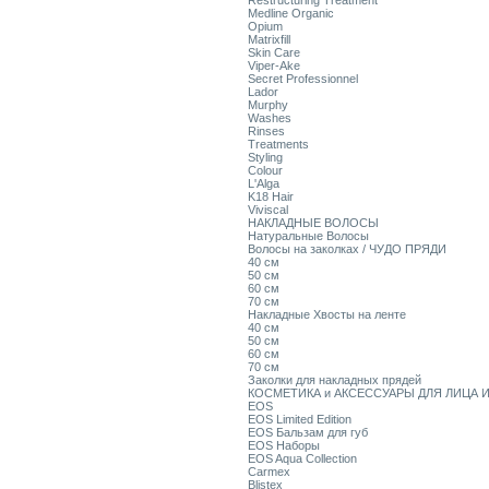
Restructuring Treatment
Medline Organic
Opium
Matrixfill
Skin Care
Viper-Ake
Secret Professionnel
Lador
Murphy
Washes
Rinses
Treatments
Styling
Colour
L'Alga
K18 Hair
Viviscal
НАКЛАДНЫЕ ВОЛОСЫ
Натуральные Волосы
Волосы на заколках / ЧУДО ПРЯДИ
40 см
50 см
60 см
70 см
Накладные Хвосты на ленте
40 см
50 см
60 см
70 см
Заколки для накладных прядей
КОСМЕТИКА и АКСЕССУАРЫ ДЛЯ ЛИЦА И
EOS
EOS Limited Edition
EOS Бальзам для губ
EOS Наборы
EOS Aqua Collection
Carmex
Blistex