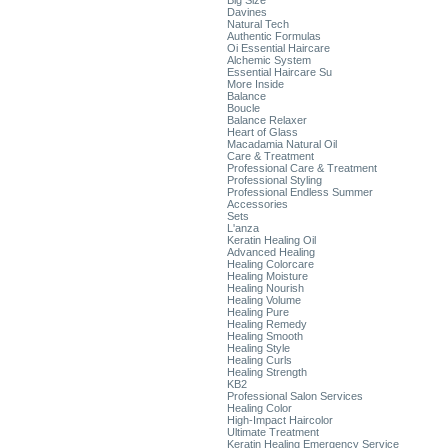
Big Size
Davines
Natural Tech
Authentic Formulas
Oi Essential Haircare
Alchemic System
Essential Haircare Su
More Inside
Balance
Boucle
Balance Relaxer
Heart of Glass
Macadamia Natural Oil
Care & Treatment
Professional Care & Treatment
Professional Styling
Professional Endless Summer
Accessories
Sets
L'anza
Keratin Healing Oil
Advanced Healing
Healing Colorcare
Healing Moisture
Healing Nourish
Healing Volume
Healing Pure
Healing Remedy
Healing Smooth
Healing Style
Healing Curls
Healing Strength
KB2
Professional Salon Services
Healing Color
High-Impact Haircolor
Ultimate Treatment
Keratin Healing Emergency Service