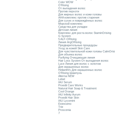
Color WOW
O’Rising
От выпадения волос
Против перхоти
Для жирных волос и кожи головы
AHA комплекс против старения
Для сухих и повреждённых волос
Морской комплекс
Средства для укладки
Детская линия
Комплекс для роста волос StaminOrising
G System
5 ALF-ORising
Линия ArgORising
Предварительные процедуры
Уход за кожей Skin Care
Для чувствительной кожи головы CalmOris
Для объема волос
Purifying Очищающая линия
Hair Loss System От выпадения волос
Luce Линия для волос с золотом
Для окрашенных волос
Helianthi's Для окрашенных волос
O’Rising Шампунь
Alterna NEW
Lebel
IAU Serum
Proedit Care Works
Natural Hair Soap & Treatment
Cool Orange
IAU Infinity Aurum
Proedit Hair Skin
IAU Lycomint
Estessimo
Trie
Proscenia
7