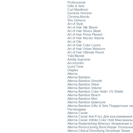
Professional
Gifts & Sets
Curl Manifesto
Genesis Homme
Chroma Absolu
Shu Uemura
Art of Style
Art of Hair Silk Bloom
Art of Hair Shusu Sleek
Art of Hair Prime Plenish
Art of Hair Muroto Volume
Art of Oils
Art of Hair Color Lustre
Art of Hair Urban Moisture
Art of Hair Ultimate Reset
Yūbi Blonde
Ashita Supreme
Accessoire
Izumi Tonic
Olaplex
Alterna
Alterna Bamboo
Alterna Bamboo Smooth
Alterna Bamboo Shine
Alterna Bamboo Volume
Alterna Bamboo Color Hold+ UV Shield
Alterna Bamboo Beach
Alterna Bamboo Men
Alterna Bamboo Шампуни
Alterna Bamboo Gifts & Sets Подарочные н
Распродажа
Alterna Caviar
Alterna Caviar Anti-Frizz Для разглаживани
Alterna Caviar Infinite Color Hold Максимал
Alterna Replenishing Moisture Увлажнение и
Alterna Restructuring Bond Repair Тотальн
Alterna Clinical Densifying Лечебная Линия