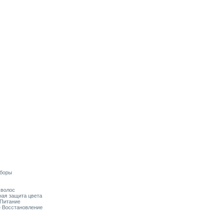
аборы
я волос
ьная защита цвета
 Питание
ое Восстановление