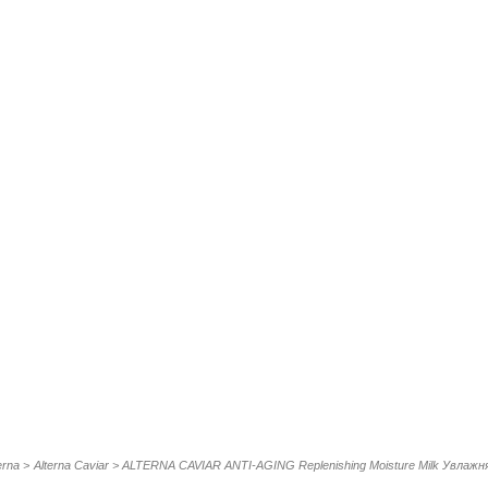
erna
>
Alterna Caviar
>
ALTERNA CAVIAR ANTI-AGING Replenishing Moisture Milk Увлаж