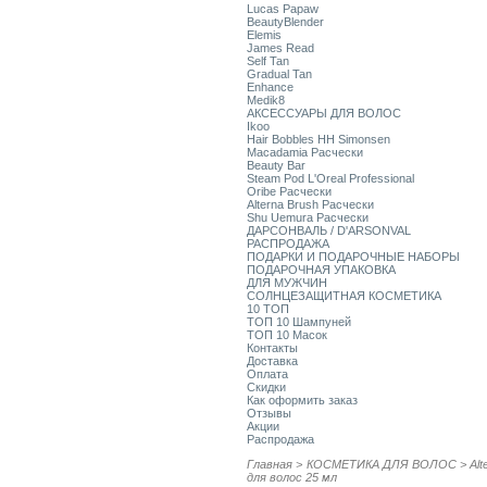
Lucas Papaw
BeautyBlender
Elemis
James Read
Self Tan
Gradual Tan
Enhance
Medik8
АКСЕССУАРЫ ДЛЯ ВОЛОС
Ikoo
Hair Bobbles HH Simonsen
Macadamia Расчески
Beauty Bar
Steam Pod L'Oreal Professional
Oribe Расчески
Alterna Brush Расчески
Shu Uemura Расчески
ДАРСОНВАЛЬ / D'ARSONVAL
РАСПРОДАЖА
ПОДАРКИ И ПОДАРОЧНЫЕ НАБОРЫ
ПОДАРОЧНАЯ УПАКОВКА
ДЛЯ МУЖЧИН
СОЛНЦЕЗАЩИТНАЯ КОСМЕТИКА
10 ТОП
ТОП 10 Шампуней
ТОП 10 Масок
Контакты
Доставка
Оплата
Скидки
Как оформить заказ
Отзывы
Акции
Распродажа
Главная
>
КОСМЕТИКА ДЛЯ ВОЛОС
>
Alt
для волос 25 мл