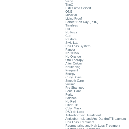
Viege
TheO
Estessimo Celcert
ONE
Minoxidil
Living Proof
Perfect Hair Day (PHD)
Timeless
Full
No Frizz
Curl
Restore
Style Lab
Hair Loss System
Fanola
No Yellow
No Orange
Oro Therapy
After Colour
Nourishing
Frequent
Energy
Curly Shine
Smooth Care
Volume
Pre Shampoo
Sensi Care
Purity
Balance
No Red
Fiber Fix
Color Mask
DSD de Luxe
Antiseborrheic Treatment
Antiseborrheic and Anti-Dandruff Treatment
Hair Loss Treatment
Restructuring and Hair Loss Treatment