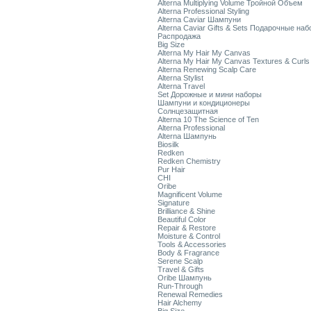
Alterna Multiplying Volume Тройной Объем
Alterna Professional Styling
Alterna Caviar Шампуни
Alterna Caviar Gifts & Sets Подарочные на
Распродажа
Big Size
Alterna My Hair My Canvas
Alterna My Hair My Canvas Textures & Curls
Alterna Renewing Scalp Care
Alterna Stylist
Alterna Travel
Set Дорожные и мини наборы
Шампуни и кондиционеры
Солнцезащитная
Alterna 10 The Science of Ten
Alterna Professional
Alterna Шампунь
Biosilk
Redken
Redken Chemistry
Pur Hair
CHI
Oribe
Magnificent Volume
Signature
Brilliance & Shine
Beautiful Color
Repair & Restore
Moisture & Control
Tools & Accessories
Body & Fragrance
Serene Scalp
Travel & Gifts
Oribe Шампунь
Run-Through
Renewal Remedies
Hair Alchemy