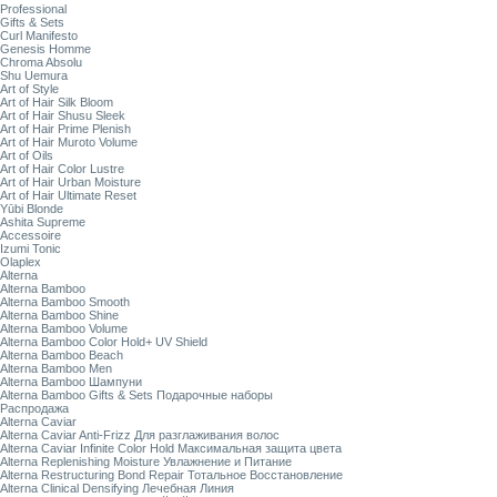
Professional
Gifts & Sets
Curl Manifesto
Genesis Homme
Chroma Absolu
Shu Uemura
Art of Style
Art of Hair Silk Bloom
Art of Hair Shusu Sleek
Art of Hair Prime Plenish
Art of Hair Muroto Volume
Art of Oils
Art of Hair Color Lustre
Art of Hair Urban Moisture
Art of Hair Ultimate Reset
Yūbi Blonde
Ashita Supreme
Accessoire
Izumi Tonic
Olaplex
Alterna
Alterna Bamboo
Alterna Bamboo Smooth
Alterna Bamboo Shine
Alterna Bamboo Volume
Alterna Bamboo Color Hold+ UV Shield
Alterna Bamboo Beach
Alterna Bamboo Men
Alterna Bamboo Шампуни
Alterna Bamboo Gifts & Sets Подарочные наборы
Распродажа
Alterna Caviar
Alterna Caviar Anti-Frizz Для разглаживания волос
Alterna Caviar Infinite Color Hold Максимальная защита цвета
Alterna Replenishing Moisture Увлажнение и Питание
Alterna Restructuring Bond Repair Тотальное Восстановление
Alterna Clinical Densifying Лечебная Линия