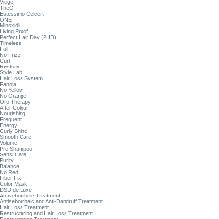
Viege
TheO
Estessimo Celcert
ONE
Minoxidil
Living Proof
Perfect Hair Day (PHD)
Timeless
Full
No Frizz
Curl
Restore
Style Lab
Hair Loss System
Fanola
No Yellow
No Orange
Oro Therapy
After Colour
Nourishing
Frequent
Energy
Curly Shine
Smooth Care
Volume
Pre Shampoo
Sensi Care
Purity
Balance
No Red
Fiber Fix
Color Mask
DSD de Luxe
Antiseborrheic Treatment
Antiseborrheic and Anti-Dandruff Treatment
Hair Loss Treatment
Restructuring and Hair Loss Treatment