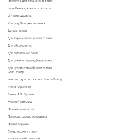
Helianthi's Для окрашенных волос
Luce Линия для волос с золотом
O’Rising Шампунь
Purifying Очищающая линия
Детская линия
Для жирных волос и кожи головы
Для объема волос
Для окрашенных волос
Для сухих и повреждённых волос
Для чувствительной кожи головы
CalmOrising
Комплекс для роста волос StaminOrising
Линия ArgORising
Линия H.G. System
Морской комплекс
От выпадения волос
Предварительные процедуры
Против перхоти
Средства для укладки
Уход за кожей Skin Care