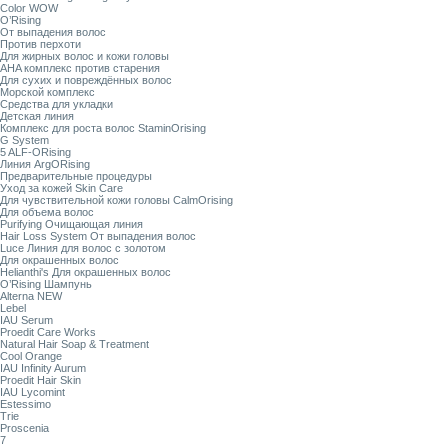
Color WOW
O’Rising
От выпадения волос
Против перхоти
Для жирных волос и кожи головы
AHA комплекс против старения
Для сухих и повреждённых волос
Морской комплекс
Средства для укладки
Детская линия
Комплекс для роста волос StaminOrising
G System
5 ALF-ORising
Линия ArgORising
Предварительные процедуры
Уход за кожей Skin Care
Для чувствительной кожи головы CalmOrising
Для объема волос
Purifying Очищающая линия
Hair Loss System От выпадения волос
Luce Линия для волос с золотом
Для окрашенных волос
Helianthi's Для окрашенных волос
O’Rising Шампунь
Alterna NEW
Lebel
IAU Serum
Proedit Care Works
Natural Hair Soap & Treatment
Cool Orange
IAU Infinity Aurum
Proedit Hair Skin
IAU Lycomint
Estessimo
Trie
Proscenia
7