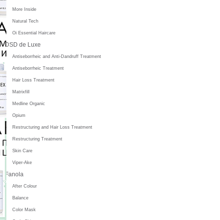
More Inside
Natural Tech
Oi Essential Haircare
DSD de Luxe
Antiseborrheic and Anti-Dandruff Treatment
Antiseborrheic Treatment
Hair Loss Treatment
Matrixfill
Medline Organic
Opium
Restructuring and Hair Loss Treatment
Restructuring Treatment
Skin Care
Viper-Ake
Fanola
After Colour
Balance
Color Mask