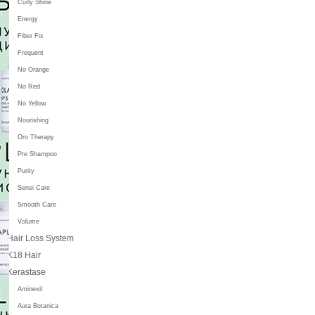
Curly Shine
Energy
Fiber Fix
Frequent
No Orange
No Red
No Yellow
Nourishing
Oro Therapy
Pre Shampoo
Purity
Sensi Care
Smooth Care
Volume
Hair Loss System
K18 Hair
Kerastase
Aminexil
Aura Botanica