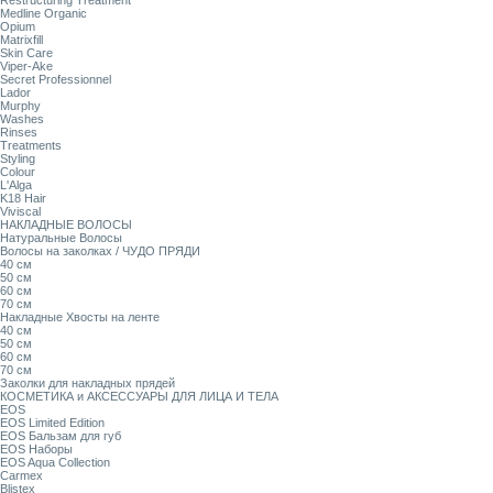
Restructuring Treatment
Medline Organic
Opium
Matrixfill
Skin Care
Viper-Ake
Secret Professionnel
Lador
Murphy
Washes
Rinses
Treatments
Styling
Colour
L'Alga
K18 Hair
Viviscal
НАКЛАДНЫЕ ВОЛОСЫ
Натуральные Волосы
Волосы на заколках / ЧУДО ПРЯДИ
40 см
50 см
60 см
70 см
Накладные Хвосты на ленте
40 см
50 см
60 см
70 см
Заколки для накладных прядей
КОСМЕТИКА и АКСЕССУАРЫ ДЛЯ ЛИЦА И ТЕЛА
EOS
EOS Limited Edition
EOS Бальзам для губ
EOS Наборы
EOS Aqua Collection
Carmex
Blistex