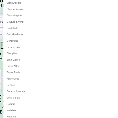
Blond Absolu
Chroma Absolu
Chronologiste
Couture Styling
Cristalliste
Curl Manifesto
Densifique
Dermo-Calm
Discipline
Elixir Ultime
Fresh Affair
Fusio Scrub
Fusio-Dose
Genesis
Genesis Homme
Gifts & Sets
Homme
Initialiste
Nutritive