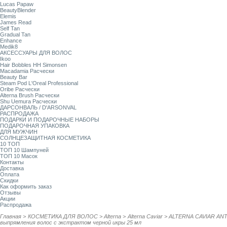
Lucas Papaw
BeautyBlender
Elemis
James Read
Self Tan
Gradual Tan
Enhance
Medik8
АКСЕССУАРЫ ДЛЯ ВОЛОС
Ikoo
Hair Bobbles HH Simonsen
Macadamia Расчески
Beauty Bar
Steam Pod L'Oreal Professional
Oribe Расчески
Alterna Brush Расчески
Shu Uemura Расчески
ДАРСОНВАЛЬ / D'ARSONVAL
РАСПРОДАЖА
ПОДАРКИ И ПОДАРОЧНЫЕ НАБОРЫ
ПОДАРОЧНАЯ УПАКОВКА
ДЛЯ МУЖЧИН
СОЛНЦЕЗАЩИТНАЯ КОСМЕТИКА
10 ТОП
ТОП 10 Шампуней
ТОП 10 Масок
Контакты
Доставка
Оплата
Скидки
Как оформить заказ
Отзывы
Акции
Распродажа
Главная
>
КОСМЕТИКА ДЛЯ ВОЛОС
>
Alterna
>
Alterna Caviar
>
ALTERNA CAVIAR ANTI
выпрямления волос с экстрактом черной икры 25 мл