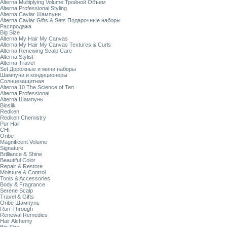
Alterna Multiplying Volume Тройной Объем
Alterna Professional Styling
Alterna Caviar Шампуни
Alterna Caviar Gifts & Sets Подарочные наборы
Распродажа
Big Size
Alterna My Hair My Canvas
Alterna My Hair My Canvas Textures & Curls
Alterna Renewing Scalp Care
Alterna Stylist
Alterna Travel
Set Дорожные и мини наборы
Шампуни и кондиционеры
Солнцезащитная
Alterna 10 The Science of Ten
Alterna Professional
Alterna Шампунь
Biosilk
Redken
Redken Chemistry
Pur Hair
CHI
Oribe
Magnificent Volume
Signature
Brilliance & Shine
Beautiful Color
Repair & Restore
Moisture & Control
Tools & Accessories
Body & Fragrance
Serene Scalp
Travel & Gifts
Oribe Шампунь
Run-Through
Renewal Remedies
Hair Alchemy