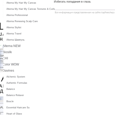
Избегать попадания в глаза.
Alterna My Hair My Canvas
Alterna My Hair My Canvas Textures & Curls
Alterna Professional
Alterna Renewing Scalp Care
Alterna Stylist
Alterna Travel
Alterna Шампунь
Alterna NEW
Biosilk
CHI
Color WOW
Davines
Alchemic System
Authentic Formulas
Balance
Balance Relaxer
Boucle
Essential Haircare Su
Heart of Glass