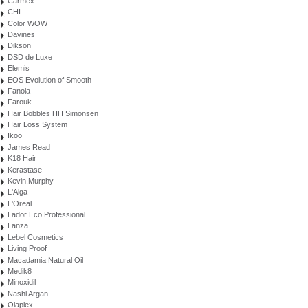
Carmex
CHI
Color WOW
Davines
Dikson
DSD de Luxe
Elemis
EOS Evolution of Smooth
Fanola
Farouk
Hair Bobbles HH Simonsen
Hair Loss System
Ikoo
James Read
K18 Hair
Kerastase
Kevin.Murphy
L'Alga
L'Oreal
Lador Eco Professional
Lanza
Lebel Cosmetics
Living Proof
Macadamia Natural Oil
Medik8
Minoxidil
Nashi Argan
Olaplex