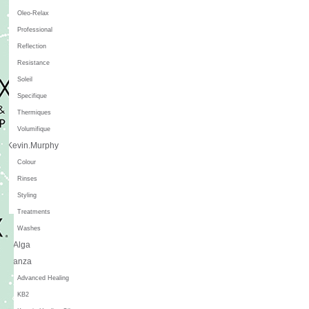
Oleo-Relax
Professional
Reflection
Resistance
Soleil
Specifique
Thermiques
Volumifique
Kevin.Murphy
Colour
Rinses
Styling
Treatments
Washes
L'Alga
L'anza
Advanced Healing
KB2