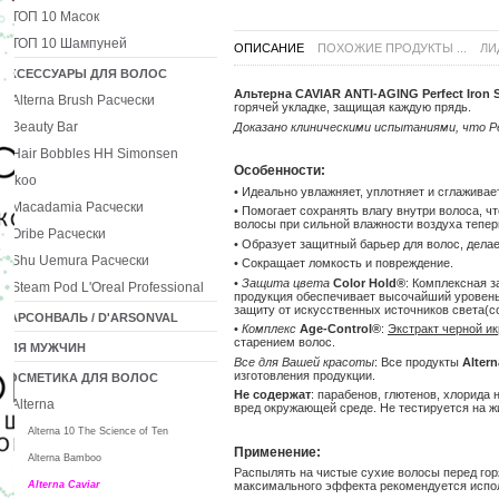
ТОП 10 Масок
ТОП 10 Шампуней
ОПИСАНИЕ
ПОХОЖИЕ ПРОДУКТЫ ...
ЛИ
АКСЕССУАРЫ ДЛЯ ВОЛОС
Альтерна CAVIAR ANTI-AGING Perfect Iron
Alterna Brush Расчески
горячей укладке, защищая каждую прядь.
Beauty Bar
Доказано клиническими испытаниями, что Pe
Hair Bobbles HH Simonsen
Особенности:
Ikoo
• Идеально увлажняет, уплотняет и сглаживае
Macadamia Расчески
• Помогает сохранять влагу внутри волоса, ч
волосы при сильной влажности воздуха тепер
Oribe Расчески
• Образует защитный барьер для волос, дела
Shu Uemura Расчески
• Сокращает ломкость и повреждение.
•
Защита цвета
Color Hold®
: Комплексная з
Steam Pod L'Oreal Professional
продукция обеспечивает высочайший уровень 
защиту от искусственных источников света(сол
ДАРСОНВАЛЬ / D'ARSONVAL
•
Комплекс
Age-Control®
:
Экстракт черной и
старением волос.
ДЛЯ МУЖЧИН
Все для Вашей красоты
: Все продукты
Altern
изготовления продукции.
КОСМЕТИКА ДЛЯ ВОЛОС
Не содержат
: парабенов, глютенов, хлорида 
Alterna
вред окружающей среде. Не тестируется на ж
Alterna 10 The Science of Ten
Применение:
Alterna Bamboo
Распылять на чистые сухие волосы перед гор
Alterna Caviar
максимального эффекта рекомендуется испо