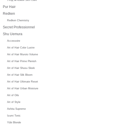
Pur Hair
Redken
Redken Chemistry
Secret Professionnel
Shu Uemura
Accessoire
Art of Hair Color Lustre
Art of Hair Muroto Volume
Art of Hair Prime Plenish
Art of Hair Shusu Sleek
Art of Hair Silk Bloom
Art of Hair Ultimate Reset
Art of Hair Urban Moisture
Art of Oils
Art of Style
Ashita Supreme
Izumi Tonic
Yūbi Blonde