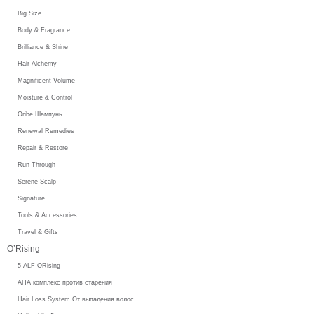
Big Size
Body & Fragrance
Brilliance & Shine
Hair Alchemy
Magnificent Volume
Moisture & Control
Oribe Шампунь
Renewal Remedies
Repair & Restore
Run-Through
Serene Scalp
Signature
Tools & Accessories
Travel & Gifts
O’Rising
5 ALF-ORising
AHA комплекс против старения
Hair Loss System От выпадения волос