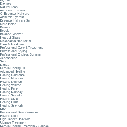
Big Size
Davines
Natural Tech
Authentic Formulas
Oi Essential Haircare
Alchemic System
Essential Haircare Su
More Inside
Balance
Boucle
Balance Relaxer
Heart of Glass
Macadamia Natural Oil
Care & Treatment
Professional Care & Treatment
Professional Styling
Professional Endless Summer
Accessories
Sets
L'anza
Keratin Healing Oil
Advanced Healing
Healing Colorcare
Healing Moisture
Healing Nourish
Healing Volume
Healing Pure
Healing Remedy
Healing Smooth
Healing Style
Healing Curls
Healing Strength
KB2
Professional Salon Services
Healing Color
High-Impact Haircolor
Ultimate Treatment
Keratin Healing Emergency Service