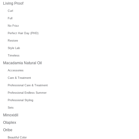
Living Proof
Curl
Full
No Frizz
Perfect Hair Day (PHD)
Restore
Style Lab
Timeless
Macadamia Natural Oil
Accessories
Care & Treatment
Professional Care & Treatment
Professional Endless Summer
Professional Styling
Sets
Minoxidil
Olaplex
Oribe
Beautiful Color