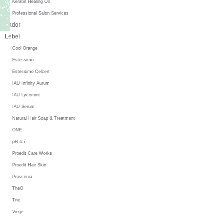
Keratin Healing Oil
Professional Salon Services
Lador
Lebel
Cool Orange
Estessimo
Estessimo Celcert
IAU Infinity Aurum
IAU Lycomint
IAU Serum
Natural Hair Soap & Treatment
ONE
pH 4.7
Proedit Care Works
Proedit Hair Skin
Proscenia
TheO
Trie
Viege