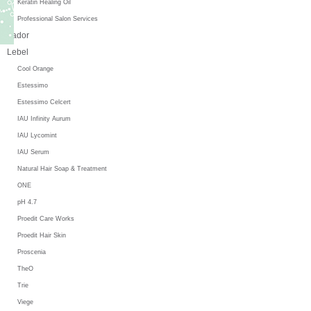
Keratin Healing Oil
Professional Salon Services
Lador
Lebel
Cool Orange
Estessimo
Estessimo Celcert
IAU Infinity Aurum
IAU Lycomint
IAU Serum
Natural Hair Soap & Treatment
ONE
pH 4.7
Proedit Care Works
Proedit Hair Skin
Proscenia
TheO
Trie
Viege