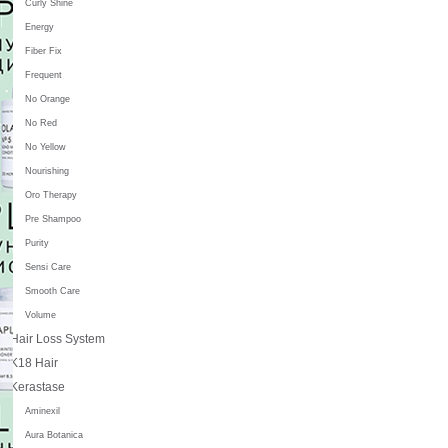
Curly Shine
Energy
Fiber Fix
Frequent
No Orange
No Red
No Yellow
Nourishing
Oro Therapy
Pre Shampoo
Purity
Sensi Care
Smooth Care
Volume
Hair Loss System
K18 Hair
Kerastase
Aminexil
Aura Botanica