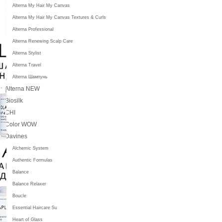
Alterna My Hair My Canvas
Alterna My Hair My Canvas Textures & Curls
Alterna Professional
Alterna Renewing Scalp Care
Alterna Stylist
Alterna Travel
Alterna Шампунь
Alterna NEW
Biosilk
CHI
Color WOW
Davines
Alchemic System
Authentic Formulas
Balance
Balance Relaxer
Boucle
Essential Haircare Su
Heart of Glass