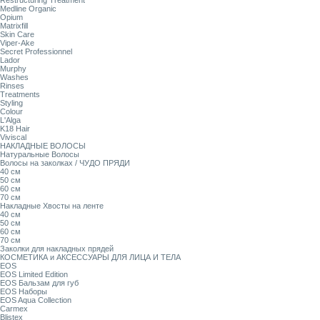
Restructuring Treatment
Medline Organic
Opium
Matrixfill
Skin Care
Viper-Ake
Secret Professionnel
Lador
Murphy
Washes
Rinses
Treatments
Styling
Colour
L'Alga
K18 Hair
Viviscal
НАКЛАДНЫЕ ВОЛОСЫ
Натуральные Волосы
Волосы на заколках / ЧУДО ПРЯДИ
40 см
50 см
60 см
70 см
Накладные Хвосты на ленте
40 см
50 см
60 см
70 см
Заколки для накладных прядей
КОСМЕТИКА и АКСЕССУАРЫ ДЛЯ ЛИЦА И ТЕЛА
EOS
EOS Limited Edition
EOS Бальзам для губ
EOS Наборы
EOS Aqua Collection
Carmex
Blistex