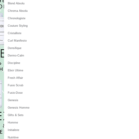
Blond Absolu
Chroma Absolu
Chronologiste
Couture Styling
Cristalliste
Curl Manifesto
Densifique
Dermo-Calm
Discipline
Elixir Ultime
Fresh Affair
Fusio Scrub
Fusio-Dose
Genesis
Genesis Homme
Gifts & Sets
Homme
Initialiste
Nutritive