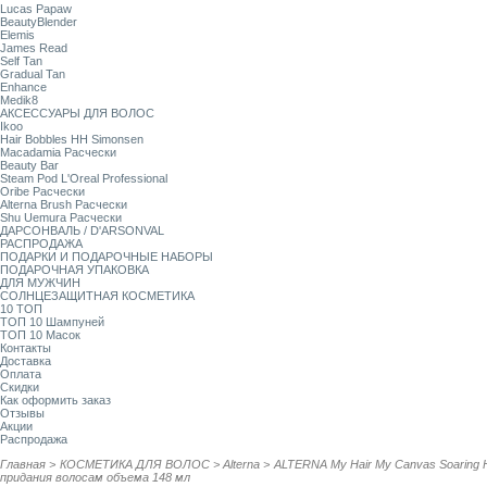
Lucas Papaw
BeautyBlender
Elemis
James Read
Self Tan
Gradual Tan
Enhance
Medik8
АКСЕССУАРЫ ДЛЯ ВОЛОС
Ikoo
Hair Bobbles HH Simonsen
Macadamia Расчески
Beauty Bar
Steam Pod L'Oreal Professional
Oribe Расчески
Alterna Brush Расчески
Shu Uemura Расчески
ДАРСОНВАЛЬ / D'ARSONVAL
РАСПРОДАЖА
ПОДАРКИ И ПОДАРОЧНЫЕ НАБОРЫ
ПОДАРОЧНАЯ УПАКОВКА
ДЛЯ МУЖЧИН
СОЛНЦЕЗАЩИТНАЯ КОСМЕТИКА
10 ТОП
ТОП 10 Шампуней
ТОП 10 Масок
Контакты
Доставка
Оплата
Скидки
Как оформить заказ
Отзывы
Акции
Распродажа
Главная
>
КОСМЕТИКА ДЛЯ ВОЛОС
>
Alterna
>
ALTERNA My Hair My Canvas Soaring H
придания волосам объема 148 мл