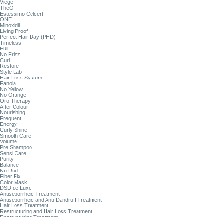
Viege
TheO
Estessimo Celcert
ONE
Minoxidil
Living Proof
Perfect Hair Day (PHD)
Timeless
Full
No Frizz
Curl
Restore
Style Lab
Hair Loss System
Fanola
No Yellow
No Orange
Oro Therapy
After Colour
Nourishing
Frequent
Energy
Curly Shine
Smooth Care
Volume
Pre Shampoo
Sensi Care
Purity
Balance
No Red
Fiber Fix
Color Mask
DSD de Luxe
Antiseborrheic Treatment
Antiseborrheic and Anti-Dandruff Treatment
Hair Loss Treatment
Restructuring and Hair Loss Treatment