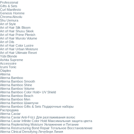
Professional
Gifts & Sets
Curl Manifesto
Genesis Homme
Chroma Absolu
Shu Uemura
Art of Style
Art of Hair Silk Bloom
Art of Hair Shusu Sleek
Art of Hair Prime Plenish
Art of Hair Muroto Volume
Art of Oils
Art of Hair Color Lustre
Art of Hair Urban Moisture
Art of Hair Ultimate Reset
Yūbi Blonde
Ashita Supreme
Accessoire
Izumi Tonic
Olaplex
Alterna
Alterna Bamboo
Alterna Bamboo Smooth
Alterna Bamboo Shine
Alterna Bamboo Volume
Alterna Bamboo Color Hold+ UV Shield
Alterna Bamboo Beach
Alterna Bamboo Men
Alterna Bamboo Шампуни
Alterna Bamboo Gifts & Sets Подарочные наборы
Распродажа
Alterna Caviar
Alterna Caviar Anti-Frizz Для разглаживания волос
Alterna Caviar Infinite Color Hold Максимальная защита цвета
Alterna Replenishing Moisture Увлажнение и Питание
Alterna Restructuring Bond Repair Тотальное Восстановление
Alterna Clinical Densifying Лечебная Линия