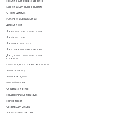
Helianthi's Для окрашенных волос
Luce Линия для волос с золотом
O’Rising Шампунь
Purifying Очищающая линия
Детская линия
Для жирных волос и кожи головы
Для объема волос
Для окрашенных волос
Для сухих и повреждённых волос
Для чувствительной кожи головы
CalmOrising
Комплекс для роста волос StaminOrising
Линия ArgORising
Линия H.G. System
Морской комплекс
От выпадения волос
Предварительные процедуры
Против перхоти
Средства для укладки
Уход за кожей Skin Care