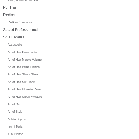
Pur Hair
Redken
Redken Chemistry
Secret Professionnel
Shu Uemura
Accessoire
Art of Hair Color Lustre
Art of Hair Muroto Volume
Art of Hair Prime Plenish
Art of Hair Shusu Sleek
Art of Hair Silk Bloom
Art of Hair Ultimate Reset
Art of Hair Urban Moisture
Art of Oils
Art of Style
Ashita Supreme
Izumi Tonic
Yūbi Blonde