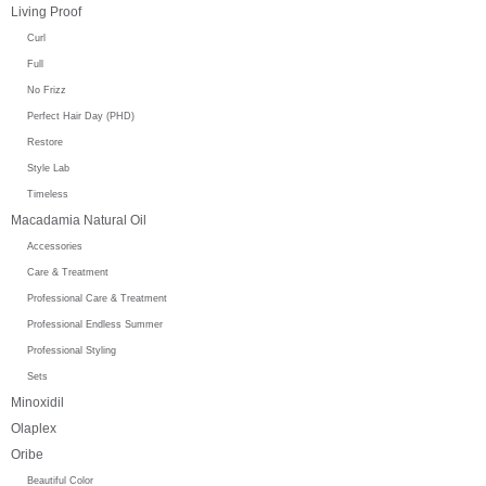
Living Proof
Curl
Full
No Frizz
Perfect Hair Day (PHD)
Restore
Style Lab
Timeless
Macadamia Natural Oil
Accessories
Care & Treatment
Professional Care & Treatment
Professional Endless Summer
Professional Styling
Sets
Minoxidil
Olaplex
Oribe
Beautiful Color