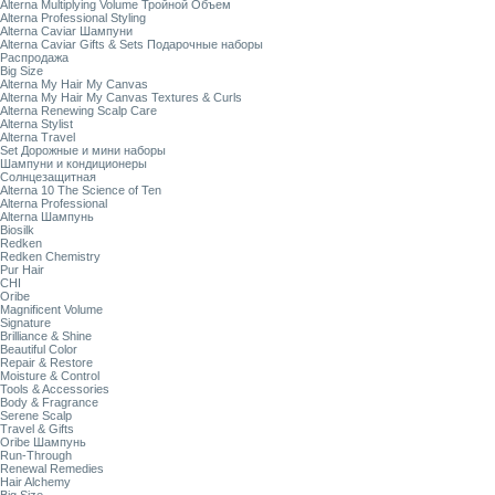
Alterna Multiplying Volume Тройной Объем
Alterna Professional Styling
Alterna Caviar Шампуни
Alterna Caviar Gifts & Sets Подарочные наборы
Распродажа
Big Size
Alterna My Hair My Canvas
Alterna My Hair My Canvas Textures & Curls
Alterna Renewing Scalp Care
Alterna Stylist
Alterna Travel
Set Дорожные и мини наборы
Шампуни и кондиционеры
Солнцезащитная
Alterna 10 The Science of Ten
Alterna Professional
Alterna Шампунь
Biosilk
Redken
Redken Chemistry
Pur Hair
CHI
Oribe
Magnificent Volume
Signature
Brilliance & Shine
Beautiful Color
Repair & Restore
Moisture & Control
Tools & Accessories
Body & Fragrance
Serene Scalp
Travel & Gifts
Oribe Шампунь
Run-Through
Renewal Remedies
Hair Alchemy