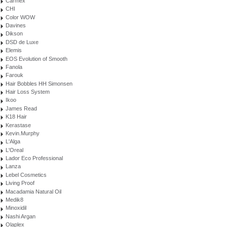
Carmex
CHI
Color WOW
Davines
Dikson
DSD de Luxe
Elemis
EOS Evolution of Smooth
Fanola
Farouk
Hair Bobbles HH Simonsen
Hair Loss System
Ikoo
James Read
K18 Hair
Kerastase
Kevin.Murphy
L'Alga
L'Oreal
Lador Eco Professional
Lanza
Lebel Cosmetics
Living Proof
Macadamia Natural Oil
Medik8
Minoxidil
Nashi Argan
Olaplex