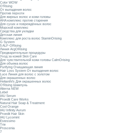
Color WOW
O’Rising
От выпадения волос
Против перхоти
Для жирных волос и кожи головы
AHA комплекс против старения
Для сухих и повреждённых волос
Морской комплекс
Средства для укладки
Детская линия
Комплекс для роста волос StaminOrising
G System
5 ALF-ORising
Линия ArgORising
Предварительные процедуры
Уход за кожей Skin Care
Для чувствительной кожи головы CalmOrising
Для объема волос
Purifying Очищающая линия
Hair Loss System От выпадения волос
Luce Линия для волос с золотом
Для окрашенных волос
Helianthi's Для окрашенных волос
O’Rising Шампунь
Alterna NEW
Lebel
IAU Serum
Proedit Care Works
Natural Hair Soap & Treatment
Cool Orange
IAU Infinity Aurum
Proedit Hair Skin
IAU Lycomint
Estessimo
Trie
Proscenia
7