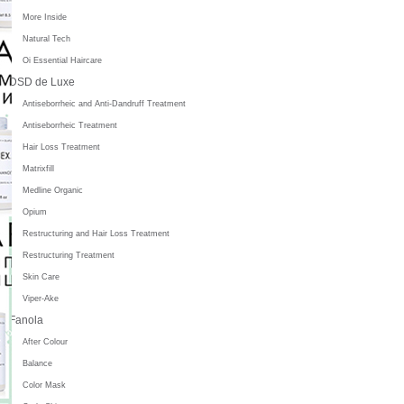
More Inside
Natural Tech
Oi Essential Haircare
DSD de Luxe
Antiseborrheic and Anti-Dandruff Treatment
Antiseborrheic Treatment
Hair Loss Treatment
Matrixfill
Medline Organic
Opium
Restructuring and Hair Loss Treatment
Restructuring Treatment
Skin Care
Viper-Ake
Fanola
After Colour
Balance
Color Mask