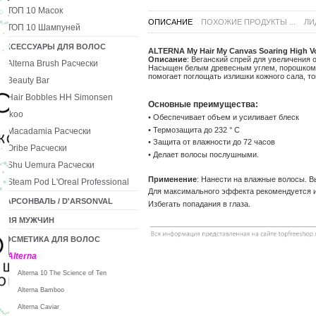
ТОП 10 Масок
ОПИСАНИЕ
ПОХОЖИЕ ПРОДУКТЫ ...
ЛИ
ТОП 10 Шампуней
АКСЕССУАРЫ ДЛЯ ВОЛОС
ALTERNA My Hair My Canvas Soaring High 
Описание
: Веганский спрей для увеличения 
Alterna Brush Расчески
Насыщен белым древесным углем, порошком д
помогает поглощать излишки кожного сала, т
Beauty Bar
Hair Bobbles HH Simonsen
Основные преимущества:
Ikoo
• Обеспечивает объем и усиливает блеск
• Термозащита до 232 ° C
Macadamia Расчески
• Защита от влажности до 72 часов
Oribe Расчески
• Делает волосы послушными.
Shu Uemura Расчески
Применение
: Нанести на влажные волосы. В
Steam Pod L'Oreal Professional
Для максимального эффекта рекомендуется 
ДАРСОНВАЛЬ / D'ARSONVAL
Избегать попадания в глаза.
ДЛЯ МУЖЧИН
КОСМЕТИКА ДЛЯ ВОЛОС
Alterna
Alterna 10 The Science of Ten
Alterna Bamboo
Alterna Caviar