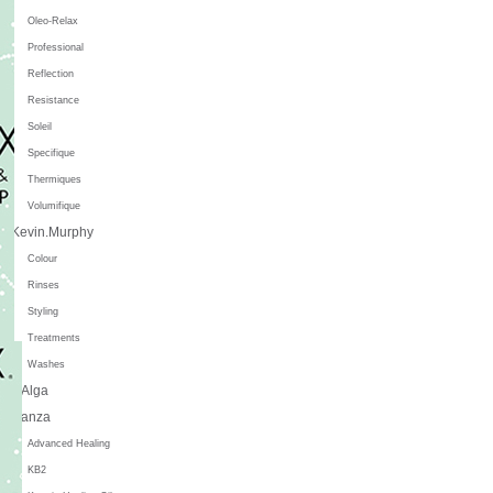
Oleo-Relax
Professional
Reflection
Resistance
Soleil
Specifique
Thermiques
Volumifique
Kevin.Murphy
Colour
Rinses
Styling
Treatments
Washes
L'Alga
L'anza
Advanced Healing
KB2