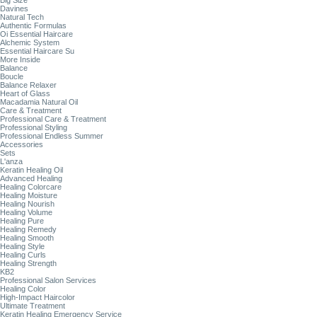
Big Size
Davines
Natural Tech
Authentic Formulas
Oi Essential Haircare
Alchemic System
Essential Haircare Su
More Inside
Balance
Boucle
Balance Relaxer
Heart of Glass
Macadamia Natural Oil
Care & Treatment
Professional Care & Treatment
Professional Styling
Professional Endless Summer
Accessories
Sets
L'anza
Keratin Healing Oil
Advanced Healing
Healing Colorcare
Healing Moisture
Healing Nourish
Healing Volume
Healing Pure
Healing Remedy
Healing Smooth
Healing Style
Healing Curls
Healing Strength
KB2
Professional Salon Services
Healing Color
High-Impact Haircolor
Ultimate Treatment
Keratin Healing Emergency Service