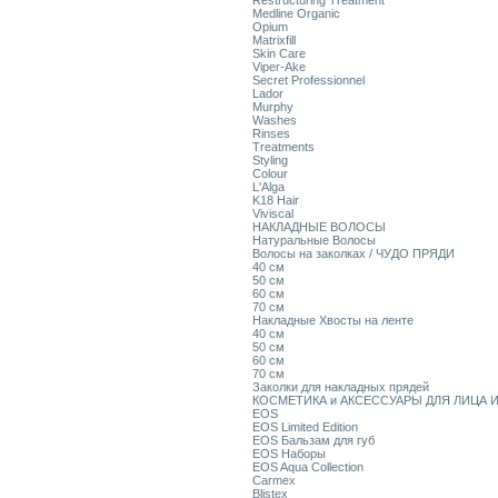
Restructuring Treatment
Medline Organic
Opium
Matrixfill
Skin Care
Viper-Ake
Secret Professionnel
Lador
Murphy
Washes
Rinses
Treatments
Styling
Colour
L'Alga
K18 Hair
Viviscal
НАКЛАДНЫЕ ВОЛОСЫ
Натуральные Волосы
Волосы на заколках / ЧУДО ПРЯДИ
40 см
50 см
60 см
70 см
Накладные Хвосты на ленте
40 см
50 см
60 см
70 см
Заколки для накладных прядей
КОСМЕТИКА и АКСЕССУАРЫ ДЛЯ ЛИЦА И
EOS
EOS Limited Edition
EOS Бальзам для губ
EOS Наборы
EOS Aqua Collection
Carmex
Blistex