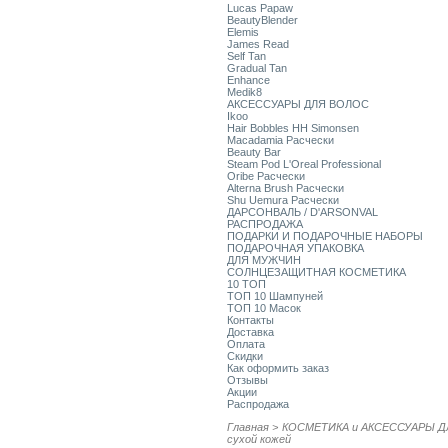
Lucas Papaw
BeautyBlender
Elemis
James Read
Self Tan
Gradual Tan
Enhance
Medik8
АКСЕССУАРЫ ДЛЯ ВОЛОС
Ikoo
Hair Bobbles HH Simonsen
Macadamia Расчески
Beauty Bar
Steam Pod L'Oreal Professional
Oribe Расчески
Alterna Brush Расчески
Shu Uemura Расчески
ДАРСОНВАЛЬ / D'ARSONVAL
РАСПРОДАЖА
ПОДАРКИ И ПОДАРОЧНЫЕ НАБОРЫ
ПОДАРОЧНАЯ УПАКОВКА
ДЛЯ МУЖЧИН
СОЛНЦЕЗАЩИТНАЯ КОСМЕТИКА
10 ТОП
ТОП 10 Шампуней
ТОП 10 Масок
Контакты
Доставка
Оплата
Скидки
Как оформить заказ
Отзывы
Акции
Распродажа
Главная
>
КОСМЕТИКА и АКСЕССУАРЫ Д
сухой кожей