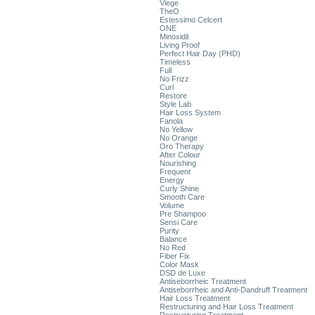
Viege
TheO
Estessimo Celcert
ONE
Minoxidil
Living Proof
Perfect Hair Day (PHD)
Timeless
Full
No Frizz
Curl
Restore
Style Lab
Hair Loss System
Fanola
No Yellow
No Orange
Oro Therapy
After Colour
Nourishing
Frequent
Energy
Curly Shine
Smooth Care
Volume
Pre Shampoo
Sensi Care
Purity
Balance
No Red
Fiber Fix
Color Mask
DSD de Luxe
Antiseborrheic Treatment
Antiseborrheic and Anti-Dandruff Treatment
Hair Loss Treatment
Restructuring and Hair Loss Treatment