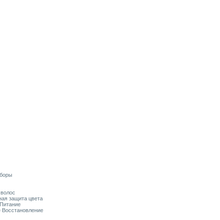
аборы
я волос
ьная защита цвета
 Питание
ое Восстановление