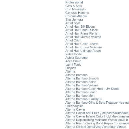
Professional
Gifts & Sets
Curl Manifesto
Genesis Homme
Chroma Absolu
Shu Uemura
Art of Style
Art of Hair Silk Bloom
Art of Hair Shusu Sleek
Art of Hair Prime Plenish
Art of Hair Muroto Volume
Art of Oils
Art of Hair Color Lustre
Art of Hair Urban Moisture
Art of Hair Ultimate Reset
Yūbi Blonde
Ashita Supreme
Accessoire
Izumi Tonic
Olaplex
Alterna
Alterna Bamboo
Alterna Bamboo Smooth
Alterna Bamboo Shine
Alterna Bamboo Volume
Alterna Bamboo Color Hold+ UV Shield
Alterna Bamboo Beach
Alterna Bamboo Men
Alterna Bamboo Шампуни
Alterna Bamboo Gifts & Sets Подарочные н
Распродажа
Alterna Caviar
Alterna Caviar Anti-Frizz Для разглаживани
Alterna Caviar Infinite Color Hold Максимал
Alterna Replenishing Moisture Увлажнение и
Alterna Restructuring Bond Repair Тотальн
Alterna Clinical Densifying Лечебная Линия