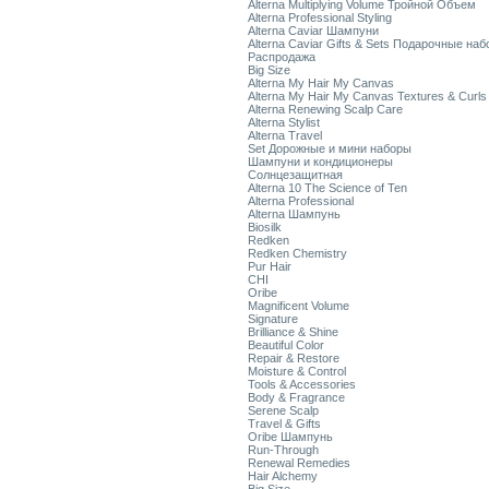
Alterna Multiplying Volume Тройной Объем
Alterna Professional Styling
Alterna Caviar Шампуни
Alterna Caviar Gifts & Sets Подарочные на
Распродажа
Big Size
Alterna My Hair My Canvas
Alterna My Hair My Canvas Textures & Curls
Alterna Renewing Scalp Care
Alterna Stylist
Alterna Travel
Set Дорожные и мини наборы
Шампуни и кондиционеры
Солнцезащитная
Alterna 10 The Science of Ten
Alterna Professional
Alterna Шампунь
Biosilk
Redken
Redken Chemistry
Pur Hair
CHI
Oribe
Magnificent Volume
Signature
Brilliance & Shine
Beautiful Color
Repair & Restore
Moisture & Control
Tools & Accessories
Body & Fragrance
Serene Scalp
Travel & Gifts
Oribe Шампунь
Run-Through
Renewal Remedies
Hair Alchemy