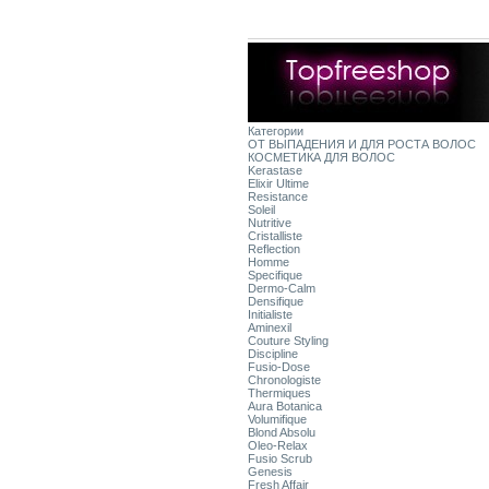
Категории
ОТ ВЫПАДЕНИЯ И ДЛЯ РОСТА ВОЛОС
КОСМЕТИКА ДЛЯ ВОЛОС
Kerastase
Elixir Ultime
Resistance
Soleil
Nutritive
Cristalliste
Reflection
Homme
Specifique
Dermo-Calm
Densifique
Initialiste
Aminexil
Couture Styling
Discipline
Fusio-Dose
Chronologiste
Thermiques
Aura Botanica
Volumifique
Blond Absolu
Oleo-Relax
Fusio Scrub
Genesis
Fresh Affair