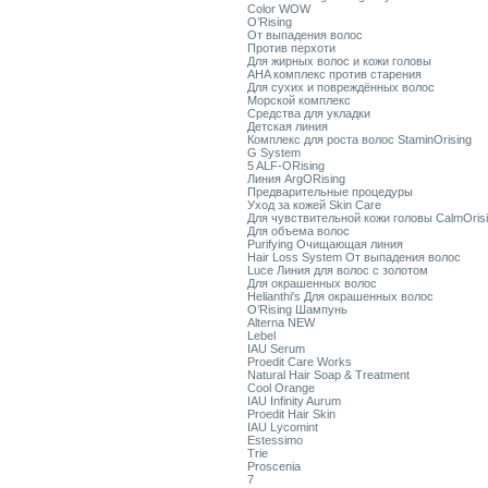
Color WOW
O’Rising
От выпадения волос
Против перхоти
Для жирных волос и кожи головы
AHA комплекс против старения
Для сухих и повреждённых волос
Морской комплекс
Средства для укладки
Детская линия
Комплекс для роста волос StaminOrising
G System
5 ALF-ORising
Линия ArgORising
Предварительные процедуры
Уход за кожей Skin Care
Для чувствительной кожи головы CalmOris
Для объема волос
Purifying Очищающая линия
Hair Loss System От выпадения волос
Luce Линия для волос с золотом
Для окрашенных волос
Helianthi's Для окрашенных волос
O’Rising Шампунь
Alterna NEW
Lebel
IAU Serum
Proedit Care Works
Natural Hair Soap & Treatment
Cool Orange
IAU Infinity Aurum
Proedit Hair Skin
IAU Lycomint
Estessimo
Trie
Proscenia
7