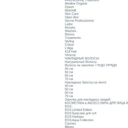
Restructuring Treatment
Medline Organic
Opium
Matrixfill
Skin Care
Viper-Ake
Secret Professionnel
Lador
Murphy
Washes
Rinses
Treatments
Styling
Colour
L'Alga
K18 Hair
Viviscal
НАКЛАДНЫЕ ВОЛОСЫ
Натуральные Волосы
Волосы на заколках / ЧУДО ПРЯДИ
40 см
50 см
60 см
70 см
Накладные Хвосты на ленте
40 см
50 см
60 см
70 см
Заколки для накладных прядей
КОСМЕТИКА и АКСЕССУАРЫ ДЛЯ ЛИЦА И
EOS
EOS Limited Edition
EOS Бальзам для губ
EOS Наборы
EOS Aqua Collection
Carmex
Blistex