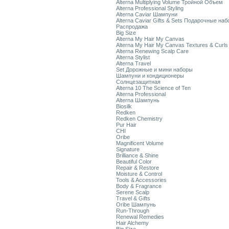
Alterna Multiplying Volume Тройной Объем
Alterna Professional Styling
Alterna Caviar Шампуни
Alterna Caviar Gifts & Sets Подарочные на
Распродажа
Big Size
Alterna My Hair My Canvas
Alterna My Hair My Canvas Textures & Curls
Alterna Renewing Scalp Care
Alterna Stylist
Alterna Travel
Set Дорожные и мини наборы
Шампуни и кондиционеры
Солнцезащитная
Alterna 10 The Science of Ten
Alterna Professional
Alterna Шампунь
Biosilk
Redken
Redken Chemistry
Pur Hair
CHI
Oribe
Magnificent Volume
Signature
Brilliance & Shine
Beautiful Color
Repair & Restore
Moisture & Control
Tools & Accessories
Body & Fragrance
Serene Scalp
Travel & Gifts
Oribe Шампунь
Run-Through
Renewal Remedies
Hair Alchemy