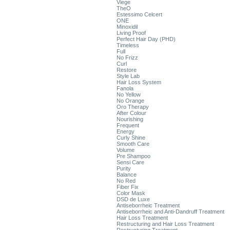
Viege
TheO
Estessimo Celcert
ONE
Minoxidil
Living Proof
Perfect Hair Day (PHD)
Timeless
Full
No Frizz
Curl
Restore
Style Lab
Hair Loss System
Fanola
No Yellow
No Orange
Oro Therapy
After Colour
Nourishing
Frequent
Energy
Curly Shine
Smooth Care
Volume
Pre Shampoo
Sensi Care
Purity
Balance
No Red
Fiber Fix
Color Mask
DSD de Luxe
Antiseborrheic Treatment
Antiseborrheic and Anti-Dandruff Treatment
Hair Loss Treatment
Restructuring and Hair Loss Treatment