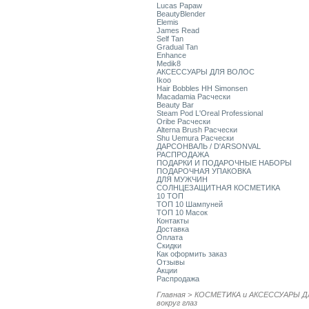
Lucas Papaw
BeautyBlender
Elemis
James Read
Self Tan
Gradual Tan
Enhance
Medik8
АКСЕССУАРЫ ДЛЯ ВОЛОС
Ikoo
Hair Bobbles HH Simonsen
Macadamia Расчески
Beauty Bar
Steam Pod L'Oreal Professional
Oribe Расчески
Alterna Brush Расчески
Shu Uemura Расчески
ДАРСОНВАЛЬ / D'ARSONVAL
РАСПРОДАЖА
ПОДАРКИ И ПОДАРОЧНЫЕ НАБОРЫ
ПОДАРОЧНАЯ УПАКОВКА
ДЛЯ МУЖЧИН
СОЛНЦЕЗАЩИТНАЯ КОСМЕТИКА
10 ТОП
ТОП 10 Шампуней
ТОП 10 Масок
Контакты
Доставка
Оплата
Скидки
Как оформить заказ
Отзывы
Акции
Распродажа
Главная
>
КОСМЕТИКА и АКСЕССУАРЫ Д
вокруг глаз