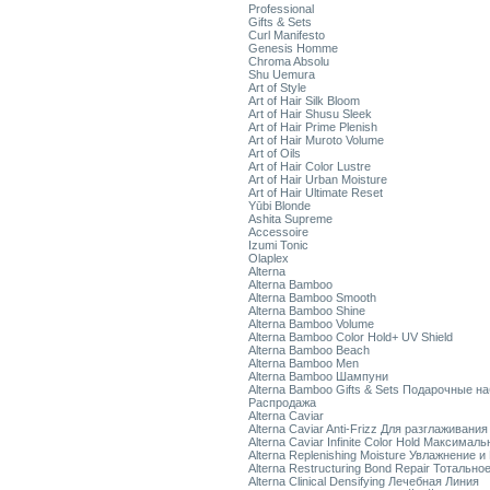
Professional
Gifts & Sets
Curl Manifesto
Genesis Homme
Chroma Absolu
Shu Uemura
Art of Style
Art of Hair Silk Bloom
Art of Hair Shusu Sleek
Art of Hair Prime Plenish
Art of Hair Muroto Volume
Art of Oils
Art of Hair Color Lustre
Art of Hair Urban Moisture
Art of Hair Ultimate Reset
Yūbi Blonde
Ashita Supreme
Accessoire
Izumi Tonic
Olaplex
Alterna
Alterna Bamboo
Alterna Bamboo Smooth
Alterna Bamboo Shine
Alterna Bamboo Volume
Alterna Bamboo Color Hold+ UV Shield
Alterna Bamboo Beach
Alterna Bamboo Men
Alterna Bamboo Шампуни
Alterna Bamboo Gifts & Sets Подарочные н
Распродажа
Alterna Caviar
Alterna Caviar Anti-Frizz Для разглаживани
Alterna Caviar Infinite Color Hold Максимал
Alterna Replenishing Moisture Увлажнение и
Alterna Restructuring Bond Repair Тотальн
Alterna Clinical Densifying Лечебная Линия