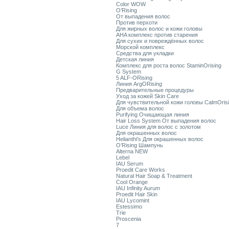
Color WOW
O’Rising
От выпадения волос
Против перхоти
Для жирных волос и кожи головы
AHA комплекс против старения
Для сухих и повреждённых волос
Морской комплекс
Средства для укладки
Детская линия
Комплекс для роста волос StaminOrising
G System
5 ALF-ORising
Линия ArgORising
Предварительные процедуры
Уход за кожей Skin Care
Для чувствительной кожи головы CalmOris
Для объема волос
Purifying Очищающая линия
Hair Loss System От выпадения волос
Luce Линия для волос с золотом
Для окрашенных волос
Helianthi's Для окрашенных волос
O’Rising Шампунь
Alterna NEW
Lebel
IAU Serum
Proedit Care Works
Natural Hair Soap & Treatment
Cool Orange
IAU Infinity Aurum
Proedit Hair Skin
IAU Lycomint
Estessimo
Trie
Proscenia
7