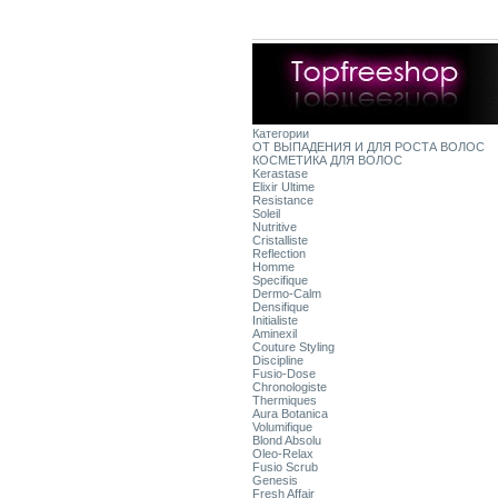
Категории
ОТ ВЫПАДЕНИЯ И ДЛЯ РОСТА ВОЛОС
КОСМЕТИКА ДЛЯ ВОЛОС
Kerastase
Elixir Ultime
Resistance
Soleil
Nutritive
Cristalliste
Reflection
Homme
Specifique
Dermo-Calm
Densifique
Initialiste
Aminexil
Couture Styling
Discipline
Fusio-Dose
Chronologiste
Thermiques
Aura Botanica
Volumifique
Blond Absolu
Oleo-Relax
Fusio Scrub
Genesis
Fresh Affair