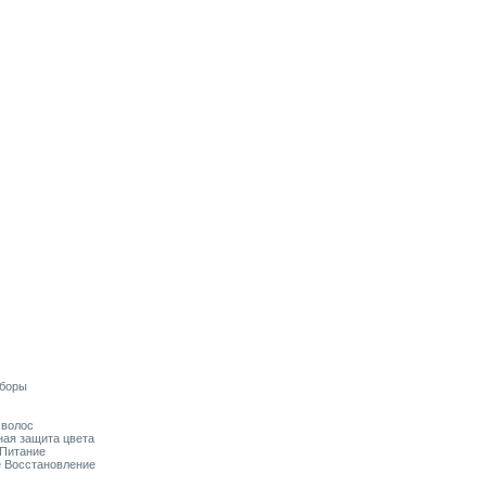
аборы
я волос
ьная защита цвета
 Питание
ое Восстановление