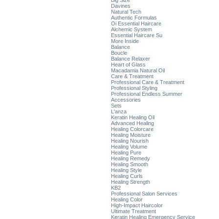
Big Size
Davines
Natural Tech
Authentic Formulas
Oi Essential Haircare
Alchemic System
Essential Haircare Su
More Inside
Balance
Boucle
Balance Relaxer
Heart of Glass
Macadamia Natural Oil
Care & Treatment
Professional Care & Treatment
Professional Styling
Professional Endless Summer
Accessories
Sets
L'anza
Keratin Healing Oil
Advanced Healing
Healing Colorcare
Healing Moisture
Healing Nourish
Healing Volume
Healing Pure
Healing Remedy
Healing Smooth
Healing Style
Healing Curls
Healing Strength
KB2
Professional Salon Services
Healing Color
High-Impact Haircolor
Ultimate Treatment
Keratin Healing Emergency Service