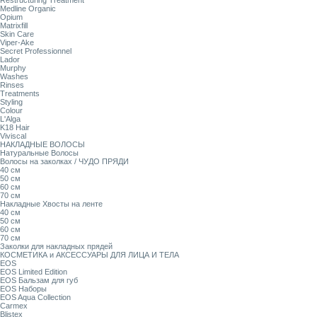
Restructuring Treatment
Medline Organic
Opium
Matrixfill
Skin Care
Viper-Ake
Secret Professionnel
Lador
Murphy
Washes
Rinses
Treatments
Styling
Colour
L'Alga
K18 Hair
Viviscal
НАКЛАДНЫЕ ВОЛОСЫ
Натуральные Волосы
Волосы на заколках / ЧУДО ПРЯДИ
40 см
50 см
60 см
70 см
Накладные Хвосты на ленте
40 см
50 см
60 см
70 см
Заколки для накладных прядей
КОСМЕТИКА и АКСЕССУАРЫ ДЛЯ ЛИЦА И ТЕЛА
EOS
EOS Limited Edition
EOS Бальзам для губ
EOS Наборы
EOS Aqua Collection
Carmex
Blistex