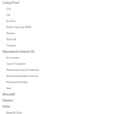
Living Proof
Curl
Full
No Frizz
Perfect Hair Day (PHD)
Restore
Style Lab
Timeless
Macadamia Natural Oil
Accessories
Care & Treatment
Professional Care & Treatment
Professional Endless Summer
Professional Styling
Sets
Minoxidil
Olaplex
Oribe
Beautiful Color