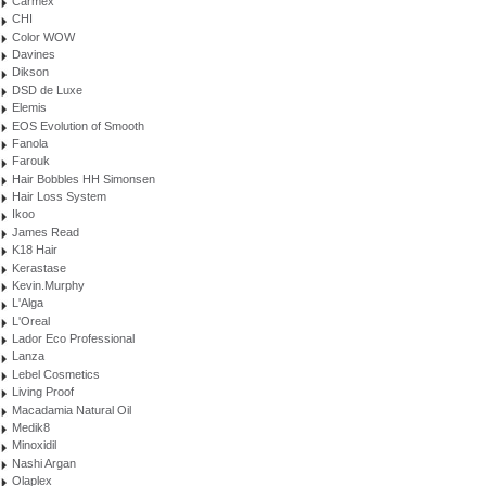
Carmex
CHI
Color WOW
Davines
Dikson
DSD de Luxe
Elemis
EOS Evolution of Smooth
Fanola
Farouk
Hair Bobbles HH Simonsen
Hair Loss System
Ikoo
James Read
K18 Hair
Kerastase
Kevin.Murphy
L'Alga
L'Oreal
Lador Eco Professional
Lanza
Lebel Cosmetics
Living Proof
Macadamia Natural Oil
Medik8
Minoxidil
Nashi Argan
Olaplex