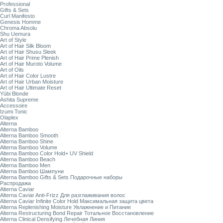
Professional
Gifts & Sets
Curl Manifesto
Genesis Homme
Chroma Absolu
Shu Uemura
Art of Style
Art of Hair Silk Bloom
Art of Hair Shusu Sleek
Art of Hair Prime Plenish
Art of Hair Muroto Volume
Art of Oils
Art of Hair Color Lustre
Art of Hair Urban Moisture
Art of Hair Ultimate Reset
Yūbi Blonde
Ashita Supreme
Accessoire
Izumi Tonic
Olaplex
Alterna
Alterna Bamboo
Alterna Bamboo Smooth
Alterna Bamboo Shine
Alterna Bamboo Volume
Alterna Bamboo Color Hold+ UV Shield
Alterna Bamboo Beach
Alterna Bamboo Men
Alterna Bamboo Шампуни
Alterna Bamboo Gifts & Sets Подарочные наборы
Распродажа
Alterna Caviar
Alterna Caviar Anti-Frizz Для разглаживания волос
Alterna Caviar Infinite Color Hold Максимальная защита цвета
Alterna Replenishing Moisture Увлажнение и Питание
Alterna Restructuring Bond Repair Тотальное Восстановление
Alterna Clinical Densifying Лечебная Линия