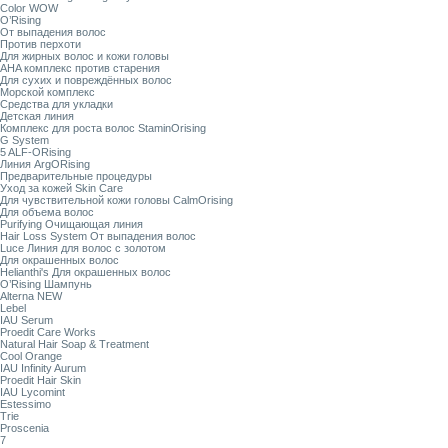
Color WOW
O’Rising
От выпадения волос
Против перхоти
Для жирных волос и кожи головы
AHA комплекс против старения
Для сухих и повреждённых волос
Морской комплекс
Средства для укладки
Детская линия
Комплекс для роста волос StaminOrising
G System
5 ALF-ORising
Линия ArgORising
Предварительные процедуры
Уход за кожей Skin Care
Для чувствительной кожи головы CalmOrising
Для объема волос
Purifying Очищающая линия
Hair Loss System От выпадения волос
Luce Линия для волос с золотом
Для окрашенных волос
Helianthi's Для окрашенных волос
O’Rising Шампунь
Alterna NEW
Lebel
IAU Serum
Proedit Care Works
Natural Hair Soap & Treatment
Cool Orange
IAU Infinity Aurum
Proedit Hair Skin
IAU Lycomint
Estessimo
Trie
Proscenia
7