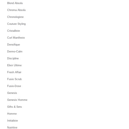
Blond Absolu
Chroma Absolu
Chronologiste
Couture Styling
Cristalliste
Curl Manifesto
Densifique
Dermo-Calm
Discipline
Elixir Ultime
Fresh Affair
Fusio Scrub
Fusio-Dose
Genesis
Genesis Homme
Gifts & Sets
Homme
Initialiste
Nutritive