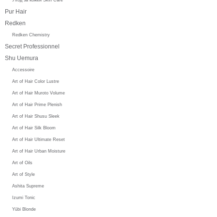
Pur Hair
Redken
Redken Chemistry
Secret Professionnel
Shu Uemura
Accessoire
Art of Hair Color Lustre
Art of Hair Muroto Volume
Art of Hair Prime Plenish
Art of Hair Shusu Sleek
Art of Hair Silk Bloom
Art of Hair Ultimate Reset
Art of Hair Urban Moisture
Art of Oils
Art of Style
Ashita Supreme
Izumi Tonic
Yūbi Blonde