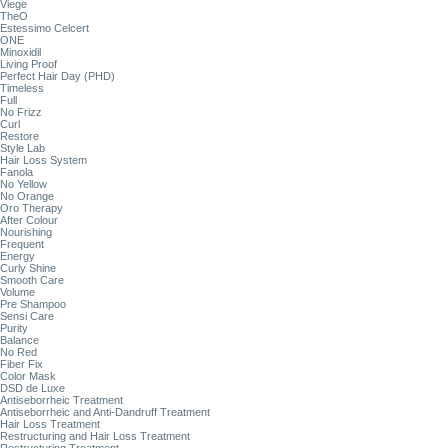
Viege
TheO
Estessimo Celcert
ONE
Minoxidil
Living Proof
Perfect Hair Day (PHD)
Timeless
Full
No Frizz
Curl
Restore
Style Lab
Hair Loss System
Fanola
No Yellow
No Orange
Oro Therapy
After Colour
Nourishing
Frequent
Energy
Curly Shine
Smooth Care
Volume
Pre Shampoo
Sensi Care
Purity
Balance
No Red
Fiber Fix
Color Mask
DSD de Luxe
Antiseborrheic Treatment
Antiseborrheic and Anti-Dandruff Treatment
Hair Loss Treatment
Restructuring and Hair Loss Treatment