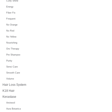
Curly Shine
Energy
Fiber Fix
Frequent
No Orange
No Red
No Yellow
Nourishing
Oro Therapy
Pre Shampoo
Purity
Sensi Care
Smooth Care
Volume
Hair Loss System
K18 Hair
Kerastase
Aminexil
Aura Botanica