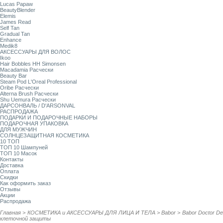
Lucas Papaw
BeautyBlender
Elemis
James Read
Self Tan
Gradual Tan
Enhance
Medik8
АКСЕССУАРЫ ДЛЯ ВОЛОС
Ikoo
Hair Bobbles HH Simonsen
Macadamia Расчески
Beauty Bar
Steam Pod L'Oreal Professional
Oribe Расчески
Alterna Brush Расчески
Shu Uemura Расчески
ДАРСОНВАЛЬ / D'ARSONVAL
РАСПРОДАЖА
ПОДАРКИ И ПОДАРОЧНЫЕ НАБОРЫ
ПОДАРОЧНАЯ УПАКОВКА
ДЛЯ МУЖЧИН
СОЛНЦЕЗАЩИТНАЯ КОСМЕТИКА
10 ТОП
ТОП 10 Шампуней
ТОП 10 Масок
Контакты
Доставка
Оплата
Скидки
Как оформить заказ
Отзывы
Акции
Распродажа
Главная
>
КОСМЕТИКА и АКСЕССУАРЫ ДЛЯ ЛИЦА И ТЕЛА
>
Babor
>
Babor Doctor De
клеточной защиты