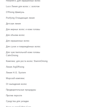
Helianthi's Для окрашенных волос
Luce Линия для волос с золотом
O’Rising Шампунь
Purifying Очищающая линия
Детская линия
Для жирных волос и кожи головы
Для объема волос
Для окрашенных волос
Для сухих и повреждённых волос
Для чувствительной кожи головы
CalmOrising
Комплекс для роста волос StaminOrising
Линия ArgORising
Линия H.G. System
Морской комплекс
От выпадения волос
Предварительные процедуры
Против перхоти
Средства для укладки
Уход за кожей Skin Care