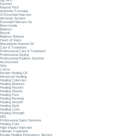
Big Size
Davines
Natural Tech
Authentic Formulas
Oi Essential Haircare
Alchemic System
Essential Haircare Su
More Inside
Balance
Boucle
Balance Relaxer
Heart of Glass
Macadamia Natural Oil
Care & Treatment
Professional Care & Treatment
Professional Styling
Professional Endless Summer
Accessories
Sets
L'anza
Keratin Healing Oil
Advanced Healing
Healing Colorcare
Healing Moisture
Healing Nourish
Healing Volume
Healing Pure
Healing Remedy
Healing Smooth
Healing Style
Healing Curls
Healing Strength
KB2
Professional Salon Services
Healing Color
High-Impact Haircolor
Ultimate Treatment
Keratin Healing Emergency Service