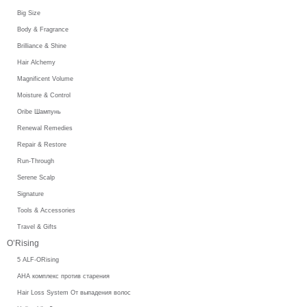
Big Size
Body & Fragrance
Brilliance & Shine
Hair Alchemy
Magnificent Volume
Moisture & Control
Oribe Шампунь
Renewal Remedies
Repair & Restore
Run-Through
Serene Scalp
Signature
Tools & Accessories
Travel & Gifts
O’Rising
5 ALF-ORising
AHA комплекс против старения
Hair Loss System От выпадения волос