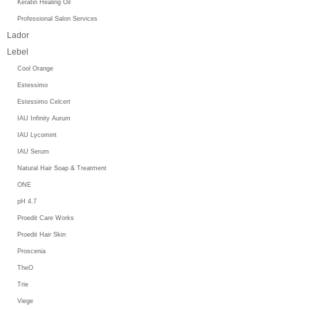
Keratin Healing Oil
Professional Salon Services
Lador
Lebel
Cool Orange
Estessimo
Estessimo Celcert
IAU Infinity Aurum
IAU Lycomint
IAU Serum
Natural Hair Soap & Treatment
ONE
pH 4.7
Proedit Care Works
Proedit Hair Skin
Proscenia
TheO
Trie
Viege