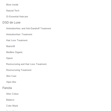
More Inside
Natural Tech
Oi Essential Haircare
DSD de Luxe
Antiseborrheic and Anti-Dandruff Treatment
Antiseborrheic Treatment
Hair Loss Treatment
Matrixfill
Medline Organic
Opium
Restructuring and Hair Loss Treatment
Restructuring Treatment
Skin Care
Viper-Ake
Fanola
After Colour
Balance
Color Mask