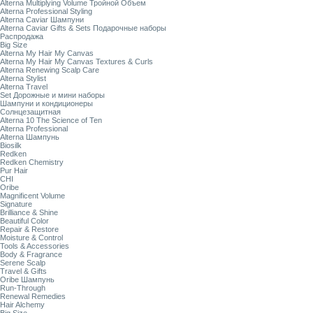
Alterna Multiplying Volume Тройной Объем
Alterna Professional Styling
Alterna Caviar Шампуни
Alterna Caviar Gifts & Sets Подарочные наборы
Распродажа
Big Size
Alterna My Hair My Canvas
Alterna My Hair My Canvas Textures & Curls
Alterna Renewing Scalp Care
Alterna Stylist
Alterna Travel
Set Дорожные и мини наборы
Шампуни и кондиционеры
Солнцезащитная
Alterna 10 The Science of Ten
Alterna Professional
Alterna Шампунь
Biosilk
Redken
Redken Chemistry
Pur Hair
CHI
Oribe
Magnificent Volume
Signature
Brilliance & Shine
Beautiful Color
Repair & Restore
Moisture & Control
Tools & Accessories
Body & Fragrance
Serene Scalp
Travel & Gifts
Oribe Шампунь
Run-Through
Renewal Remedies
Hair Alchemy