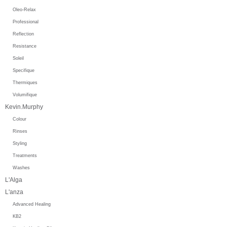
Oleo-Relax
Professional
Reflection
Resistance
Soleil
Specifique
Thermiques
Volumifique
Kevin.Murphy
Colour
Rinses
Styling
Treatments
Washes
L'Alga
L'anza
Advanced Healing
KB2