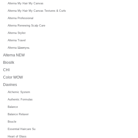
Alterna My Hair My Canvas
Alterna My Hair My Canvas Textures & Curls
Alterna Professional
Alterna Renewing Scalp Care
Alterna Stylist
Alterna Travel
Alterna Шампунь
Alterna NEW
Biosilk
CHI
Color WOW
Davines
Alchemic System
Authentic Formulas
Balance
Balance Relaxer
Boucle
Essential Haircare Su
Heart of Glass