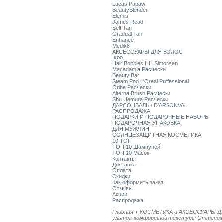
Lucas Papaw
BeautyBlender
Elemis
James Read
Self Tan
Gradual Tan
Enhance
Medik8
АКСЕССУАРЫ ДЛЯ ВОЛОС
Ikoo
Hair Bobbles HH Simonsen
Macadamia Расчески
Beauty Bar
Steam Pod L'Oreal Professional
Oribe Расчески
Alterna Brush Расчески
Shu Uemura Расчески
ДАРСОНВАЛЬ / D'ARSONVAL
РАСПРОДАЖА
ПОДАРКИ И ПОДАРОЧНЫЕ НАБОРЫ
ПОДАРОЧНАЯ УПАКОВКА
ДЛЯ МУЖЧИН
СОЛНЦЕЗАЩИТНАЯ КОСМЕТИКА
10 ТОП
ТОП 10 Шампуней
ТОП 10 Масок
Контакты
Доставка
Оплата
Скидки
Как оформить заказ
Отзывы
Акции
Распродажа
Главная
>
КОСМЕТИКА и АКСЕССУАРЫ Д
ультра-комфортной текстуры Оттенок: