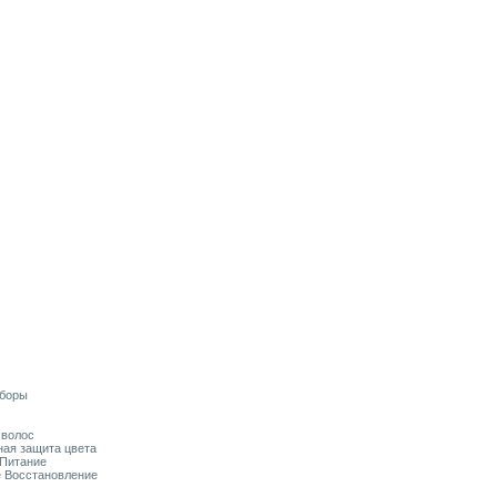
аборы
я волос
ьная защита цвета
 Питание
ое Восстановление