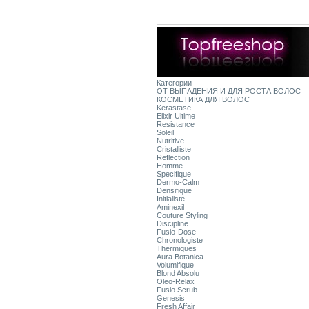
Категории
ОТ ВЫПАДЕНИЯ И ДЛЯ РОСТА ВОЛОС
КОСМЕТИКА ДЛЯ ВОЛОС
Kerastase
Elixir Ultime
Resistance
Soleil
Nutritive
Cristalliste
Reflection
Homme
Specifique
Dermo-Calm
Densifique
Initialiste
Aminexil
Couture Styling
Discipline
Fusio-Dose
Chronologiste
Thermiques
Aura Botanica
Volumifique
Blond Absolu
Oleo-Relax
Fusio Scrub
Genesis
Fresh Affair