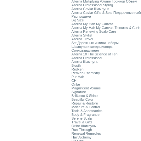
Alterna Multiplying Volume Тройной Объем
Alterna Professional Styling
Alterna Caviar Шампуни
Alterna Caviar Gifts & Sets Подарочные на
Распродажа
Big Size
Alterna My Hair My Canvas
Alterna My Hair My Canvas Textures & Curls
Alterna Renewing Scalp Care
Alterna Stylist
Alterna Travel
Set Дорожные и мини наборы
Шампуни и кондиционеры
Солнцезащитная
Alterna 10 The Science of Ten
Alterna Professional
Alterna Шампунь
Biosilk
Redken
Redken Chemistry
Pur Hair
CHI
Oribe
Magnificent Volume
Signature
Brilliance & Shine
Beautiful Color
Repair & Restore
Moisture & Control
Tools & Accessories
Body & Fragrance
Serene Scalp
Travel & Gifts
Oribe Шампунь
Run-Through
Renewal Remedies
Hair Alchemy