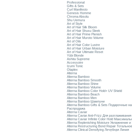
Professional
Gifts & Sets
Curl Manifesto
Genesis Homme
Chroma Absolu
Shu Uemura
Art of Style
Art of Hair Silk Bloom
Art of Hair Shusu Sleek
Art of Hair Prime Plenish
Art of Hair Muroto Volume
Art of Oils
Art of Hair Color Lustre
Art of Hair Urban Moisture
Art of Hair Ultimate Reset
Yūbi Blonde
Ashita Supreme
Accessoire
Izumi Tonic
Olaplex
Alterna
Alterna Bamboo
Alterna Bamboo Smooth
Alterna Bamboo Shine
Alterna Bamboo Volume
Alterna Bamboo Color Hold+ UV Shield
Alterna Bamboo Beach
Alterna Bamboo Men
Alterna Bamboo Шампуни
Alterna Bamboo Gifts & Sets Подарочные н
Распродажа
Alterna Caviar
Alterna Caviar Anti-Frizz Для разглаживани
Alterna Caviar Infinite Color Hold Максимал
Alterna Replenishing Moisture Увлажнение и
Alterna Restructuring Bond Repair Тотальн
Alterna Clinical Densifying Лечебная Линия