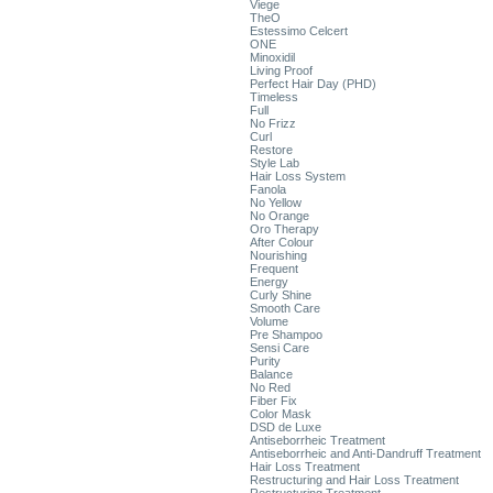
Viege
TheO
Estessimo Celcert
ONE
Minoxidil
Living Proof
Perfect Hair Day (PHD)
Timeless
Full
No Frizz
Curl
Restore
Style Lab
Hair Loss System
Fanola
No Yellow
No Orange
Oro Therapy
After Colour
Nourishing
Frequent
Energy
Curly Shine
Smooth Care
Volume
Pre Shampoo
Sensi Care
Purity
Balance
No Red
Fiber Fix
Color Mask
DSD de Luxe
Antiseborrheic Treatment
Antiseborrheic and Anti-Dandruff Treatment
Hair Loss Treatment
Restructuring and Hair Loss Treatment