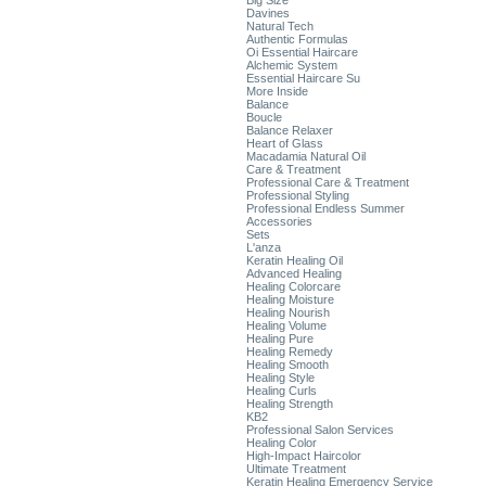
Big Size
Davines
Natural Tech
Authentic Formulas
Oi Essential Haircare
Alchemic System
Essential Haircare Su
More Inside
Balance
Boucle
Balance Relaxer
Heart of Glass
Macadamia Natural Oil
Care & Treatment
Professional Care & Treatment
Professional Styling
Professional Endless Summer
Accessories
Sets
L'anza
Keratin Healing Oil
Advanced Healing
Healing Colorcare
Healing Moisture
Healing Nourish
Healing Volume
Healing Pure
Healing Remedy
Healing Smooth
Healing Style
Healing Curls
Healing Strength
KB2
Professional Salon Services
Healing Color
High-Impact Haircolor
Ultimate Treatment
Keratin Healing Emergency Service