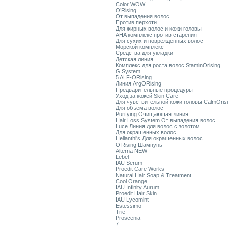
Color WOW
O’Rising
От выпадения волос
Против перхоти
Для жирных волос и кожи головы
AHA комплекс против старения
Для сухих и повреждённых волос
Морской комплекс
Средства для укладки
Детская линия
Комплекс для роста волос StaminOrising
G System
5 ALF-ORising
Линия ArgORising
Предварительные процедуры
Уход за кожей Skin Care
Для чувствительной кожи головы CalmOris
Для объема волос
Purifying Очищающая линия
Hair Loss System От выпадения волос
Luce Линия для волос с золотом
Для окрашенных волос
Helianthi's Для окрашенных волос
O’Rising Шампунь
Alterna NEW
Lebel
IAU Serum
Proedit Care Works
Natural Hair Soap & Treatment
Cool Orange
IAU Infinity Aurum
Proedit Hair Skin
IAU Lycomint
Estessimo
Trie
Proscenia
7