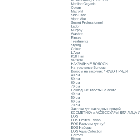
Restructuring Treatment
Medline Organic
Opium
Matrixfill
Skin Care
Viper-Ake
Secret Professionnel
Lador
Murphy
Washes
Rinses
Treatments
Styling
Colour
L'Alga
K18 Hair
Viviscal
НАКЛАДНЫЕ ВОЛОСЫ
Натуральные Волосы
Волосы на заколках / ЧУДО ПРЯДИ
40 см
50 см
60 см
70 см
Накладные Хвосты на ленте
40 см
50 см
60 см
70 см
Заколки для накладных прядей
КОСМЕТИКА и АКСЕССУАРЫ ДЛЯ ЛИЦА И
EOS
EOS Limited Edition
EOS Бальзам для губ
EOS Наборы
EOS Aqua Collection
Carmex
Blistex