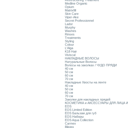
Restructuring Treatment
Medline Organic
Opium
Matrixfill
Skin Care
Viper-Ake
Secret Professionnel
Lador
Murphy
Washes
Rinses
Treatments
Styling
Colour
L'Alga
K18 Hair
Viviscal
НАКЛАДНЫЕ ВОЛОСЫ
Натуральные Волосы
Волосы на заколках / ЧУДО ПРЯДИ
40 см
50 см
60 см
70 см
Накладные Хвосты на ленте
40 см
50 см
60 см
70 см
Заколки для накладных прядей
КОСМЕТИКА и АКСЕССУАРЫ ДЛЯ ЛИЦА И
EOS
EOS Limited Edition
EOS Бальзам для губ
EOS Наборы
EOS Aqua Collection
Carmex
Blistex