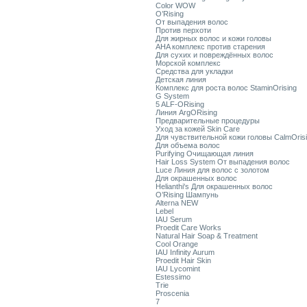
Color WOW
O’Rising
От выпадения волос
Против перхоти
Для жирных волос и кожи головы
AHA комплекс против старения
Для сухих и повреждённых волос
Морской комплекс
Средства для укладки
Детская линия
Комплекс для роста волос StaminOrising
G System
5 ALF-ORising
Линия ArgORising
Предварительные процедуры
Уход за кожей Skin Care
Для чувствительной кожи головы CalmOris
Для объема волос
Purifying Очищающая линия
Hair Loss System От выпадения волос
Luce Линия для волос с золотом
Для окрашенных волос
Helianthi's Для окрашенных волос
O’Rising Шампунь
Alterna NEW
Lebel
IAU Serum
Proedit Care Works
Natural Hair Soap & Treatment
Cool Orange
IAU Infinity Aurum
Proedit Hair Skin
IAU Lycomint
Estessimo
Trie
Proscenia
7