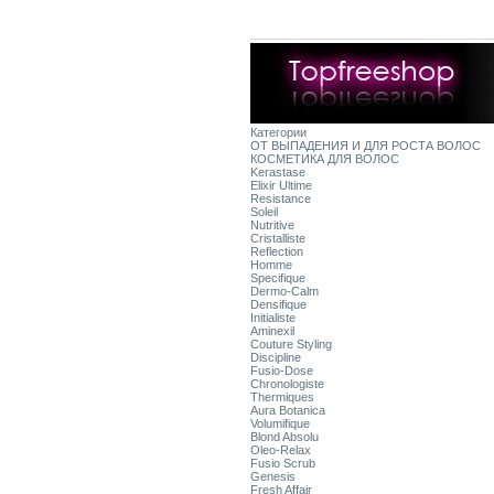
Категории
ОТ ВЫПАДЕНИЯ И ДЛЯ РОСТА ВОЛОС
КОСМЕТИКА ДЛЯ ВОЛОС
Kerastase
Elixir Ultime
Resistance
Soleil
Nutritive
Cristalliste
Reflection
Homme
Specifique
Dermo-Calm
Densifique
Initialiste
Aminexil
Couture Styling
Discipline
Fusio-Dose
Chronologiste
Thermiques
Aura Botanica
Volumifique
Blond Absolu
Oleo-Relax
Fusio Scrub
Genesis
Fresh Affair