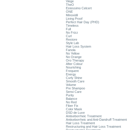
Viege
TheO
Estessimo Celcert
ONE
Minoxidil
Living Proof
Perfect Hair Day (PHD)
Timeless
Full
No Frizz
Curl
Restore
Style Lab
Hair Loss System
Fanola
No Yellow
No Orange
Oro Therapy
After Colour
Nourishing
Frequent
Energy
Curly Shine
Smooth Care
Volume
Pre Shampoo
Sensi Care
Purity
Balance
No Red
Fiber Fix
Color Mask
DSD de Luxe
Antiseborrheic Treatment
Antiseborrheic and Anti-Dandruff Treatment
Hair Loss Treatment
Restructuring and Hair Loss Treatment