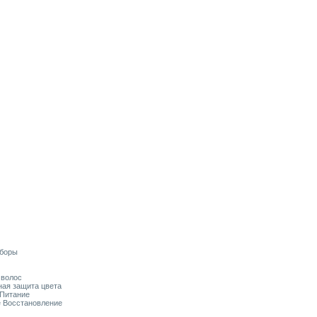
аборы
я волос
ьная защита цвета
 Питание
ое Восстановление