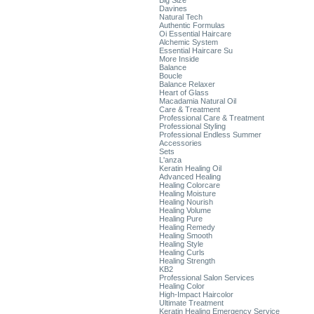
Big Size
Davines
Natural Tech
Authentic Formulas
Oi Essential Haircare
Alchemic System
Essential Haircare Su
More Inside
Balance
Boucle
Balance Relaxer
Heart of Glass
Macadamia Natural Oil
Care & Treatment
Professional Care & Treatment
Professional Styling
Professional Endless Summer
Accessories
Sets
L'anza
Keratin Healing Oil
Advanced Healing
Healing Colorcare
Healing Moisture
Healing Nourish
Healing Volume
Healing Pure
Healing Remedy
Healing Smooth
Healing Style
Healing Curls
Healing Strength
KB2
Professional Salon Services
Healing Color
High-Impact Haircolor
Ultimate Treatment
Keratin Healing Emergency Service