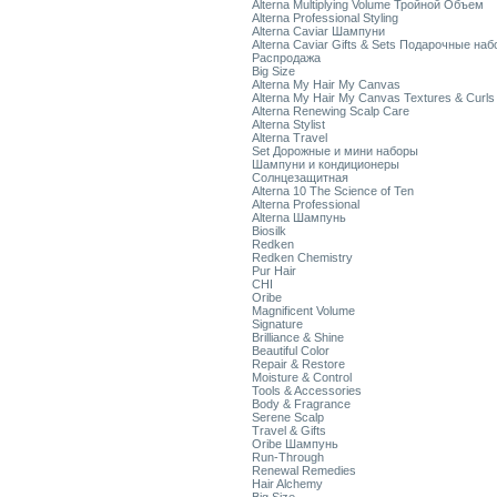
Alterna Multiplying Volume Тройной Объем
Alterna Professional Styling
Alterna Caviar Шампуни
Alterna Caviar Gifts & Sets Подарочные на
Распродажа
Big Size
Alterna My Hair My Canvas
Alterna My Hair My Canvas Textures & Curls
Alterna Renewing Scalp Care
Alterna Stylist
Alterna Travel
Set Дорожные и мини наборы
Шампуни и кондиционеры
Солнцезащитная
Alterna 10 The Science of Ten
Alterna Professional
Alterna Шампунь
Biosilk
Redken
Redken Chemistry
Pur Hair
CHI
Oribe
Magnificent Volume
Signature
Brilliance & Shine
Beautiful Color
Repair & Restore
Moisture & Control
Tools & Accessories
Body & Fragrance
Serene Scalp
Travel & Gifts
Oribe Шампунь
Run-Through
Renewal Remedies
Hair Alchemy