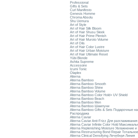
Professional
Gifts & Sets
Curl Manifesto
Genesis Homme
Chroma Absolu
Shu Uemura
Art of Style
Art of Hair Silk Bloom
Art of Hair Shusu Sleek
Art of Hair Prime Plenish
Art of Hair Muroto Volume
Art of Oils
Art of Hair Color Lustre
Art of Hair Urban Moisture
Art of Hair Ultimate Reset
Yūbi Blonde
Ashita Supreme
Accessoire
Izumi Tonic
Olaplex
Alterna
Alterna Bamboo
Alterna Bamboo Smooth
Alterna Bamboo Shine
Alterna Bamboo Volume
Alterna Bamboo Color Hold+ UV Shield
Alterna Bamboo Beach
Alterna Bamboo Men
Alterna Bamboo Шампуни
Alterna Bamboo Gifts & Sets Подарочные н
Распродажа
Alterna Caviar
Alterna Caviar Anti-Frizz Для разглаживани
Alterna Caviar Infinite Color Hold Максимал
Alterna Replenishing Moisture Увлажнение и
Alterna Restructuring Bond Repair Тотальн
Alterna Clinical Densifying Лечебная Линия