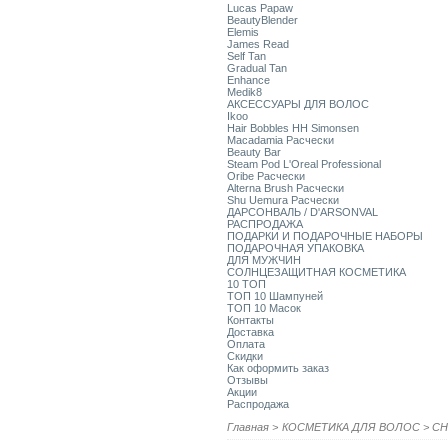
Lucas Papaw
BeautyBlender
Elemis
James Read
Self Tan
Gradual Tan
Enhance
Medik8
АКСЕССУАРЫ ДЛЯ ВОЛОС
Ikoo
Hair Bobbles HH Simonsen
Macadamia Расчески
Beauty Bar
Steam Pod L'Oreal Professional
Oribe Расчески
Alterna Brush Расчески
Shu Uemura Расчески
ДАРСОНВАЛЬ / D'ARSONVAL
РАСПРОДАЖА
ПОДАРКИ И ПОДАРОЧНЫЕ НАБОРЫ
ПОДАРОЧНАЯ УПАКОВКА
ДЛЯ МУЖЧИН
СОЛНЦЕЗАЩИТНАЯ КОСМЕТИКА
10 ТОП
ТОП 10 Шампуней
ТОП 10 Масок
Контакты
Доставка
Оплата
Скидки
Как оформить заказ
Отзывы
Акции
Распродажа
Главная
>
КОСМЕТИКА ДЛЯ ВОЛОС
>
CH