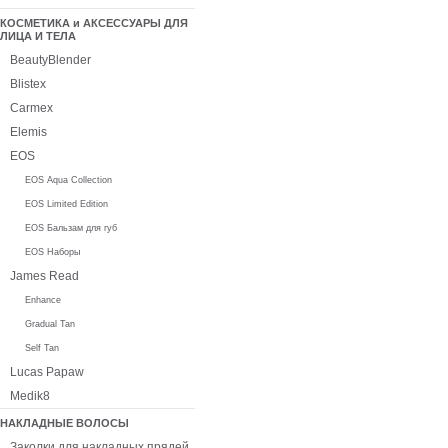
КОСМЕТИКА и АКСЕССУАРЫ ДЛЯ
ЛИЦА И ТЕЛА
BeautyBlender
Blistex
Carmex
Elemis
EOS
EOS Aqua Collection
EOS Limited Edition
EOS Бальзам для губ
EOS Наборы
James Read
Enhance
Gradual Tan
Self Tan
Lucas Papaw
Medik8
НАКЛАДНЫЕ ВОЛОСЫ
Заколки для накладных прядей