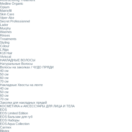
Restructuring Treatment
Medline Organic
Opium
Matrixfill
Skin Care
Viper-Ake
Secret Professionnel
Lador
Murphy
Washes
Rinses
Treatments
Styling
Colour
L'Alga
K18 Hair
Viviscal
НАКЛАДНЫЕ ВОЛОСЫ
Натуральные Волосы
Волосы на заколках / ЧУДО ПРЯДИ
40 см
50 см
60 см
70 см
Накладные Хвосты на ленте
40 см
50 см
60 см
70 см
Заколки для накладных прядей
КОСМЕТИКА и АКСЕССУАРЫ ДЛЯ ЛИЦА И ТЕЛА
EOS
EOS Limited Edition
EOS Бальзам для губ
EOS Наборы
EOS Aqua Collection
Carmex
Blistex