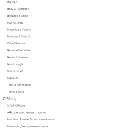
Big Size
Body & Fragrance
Brilliance & Shine
Hair Alchemy
Magnificent Volume
Moisture & Control
Oribe Шампунь
Renewal Remedies
Repair & Restore
Run-Through
Serene Scalp
Signature
Tools & Accessories
Travel & Gifts
O’Rising
5 ALF-ORising
AHA комплекс против старения
Hair Loss System От выпадения волос
Helianthi's Для окрашенных волос