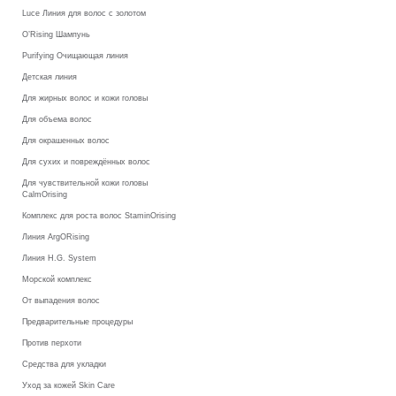
Luce Линия для волос с золотом
O’Rising Шампунь
Purifying Очищающая линия
Детская линия
Для жирных волос и кожи головы
Для объема волос
Для окрашенных волос
Для сухих и повреждённых волос
Для чувствительной кожи головы
CalmOrising
Комплекс для роста волос StaminOrising
Линия ArgORising
Линия H.G. System
Морской комплекс
От выпадения волос
Предварительные процедуры
Против перхоти
Средства для укладки
Уход за кожей Skin Care