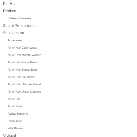
Pur Hair
Redken
Redken Chemistry
Secret Professionnel
Shu Uemura
Accessoire
Art of Hair Color Lustre
Art of Hair Muroto Volume
Art of Hair Prime Plenish
Art of Hair Shusu Sleek
Art of Hair Silk Bloom
Art of Hair Ultimate Reset
Art of Hair Urban Moisture
Art of Oils
Art of Style
Ashita Supreme
Izumi Tonic
Yūbi Blonde
Viviscal