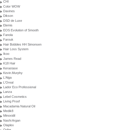
CHI
Color WOW
Davines
Dikson
DSD de Luxe
Elemis
EOS Evolution of Smooth
Fanola
Farouk
Hair Bobbles HH Simonsen
Hair Loss System
Ikoo
James Read
K18 Hair
Kerastase
Kevin.Murphy
L'Alga
L'Oreal
Lador Eco Professional
Lanza
Lebel Cosmetics
Living Proof
Macadamia Natural Oil
Medik8
Minoxidil
Nashi Argan
Olaplex
Oribe