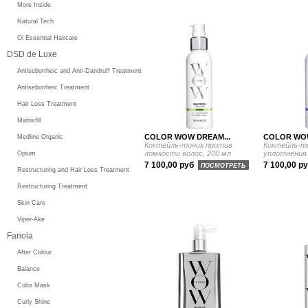
More Inside
Natural Tech
Oi Essential Haircare
DSD de Luxe
Antiseborrheic and Anti-Dandruff Treatment
Antiseborrheic Treatment
Hair Loss Treatment
Matrixfill
COLOR WOW DREAM...
COLOR WOW
Medline Organic
Коктейль-тоник против
Коктейль-то
ломкости волос, 200 мл
уплотнения 
Opium
7 100,00 руб
7 100,00 р
ПОСМОТРЕТЬ
Restructuring and Hair Loss Treatment
Restructuring Treatment
Skin Care
Viper-Ake
Fanola
After Colour
Balance
Color Mask
Curly Shine