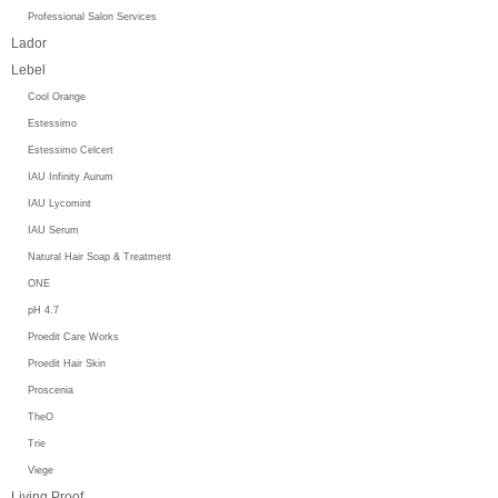
Professional Salon Services
Lador
Lebel
Cool Orange
Estessimo
Estessimo Celcert
IAU Infinity Aurum
IAU Lycomint
IAU Serum
Natural Hair Soap & Treatment
ONE
pH 4.7
Proedit Care Works
Proedit Hair Skin
Proscenia
TheO
Trie
Viege
Living Proof