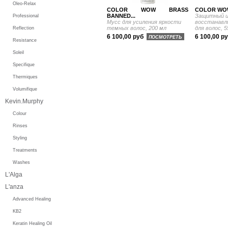
Oleo-Relax
COLOR WOW BRASS
COLOR WOW
BANNED...
Защитный 
Professional
Мусс для усиления яркости
восстанавл
темных волос, 200 мл
для волос, 5
Reflection
6 100,00 руб
6 100,00 р
ПОСМОТРЕТЬ
Resistance
Soleil
Specifique
Thermiques
Volumifique
Kevin.Murphy
Colour
Rinses
Styling
Treatments
Washes
L'Alga
L'anza
Advanced Healing
KB2
Keratin Healing Oil