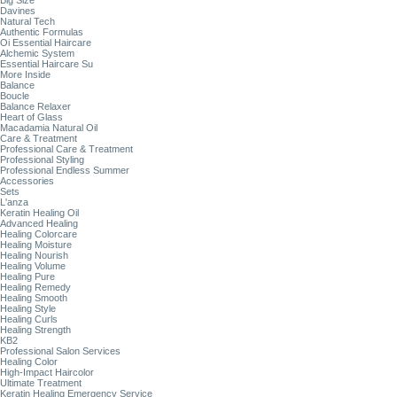
Big Size
Davines
Natural Tech
Authentic Formulas
Oi Essential Haircare
Alchemic System
Essential Haircare Su
More Inside
Balance
Boucle
Balance Relaxer
Heart of Glass
Macadamia Natural Oil
Care & Treatment
Professional Care & Treatment
Professional Styling
Professional Endless Summer
Accessories
Sets
L'anza
Keratin Healing Oil
Advanced Healing
Healing Colorcare
Healing Moisture
Healing Nourish
Healing Volume
Healing Pure
Healing Remedy
Healing Smooth
Healing Style
Healing Curls
Healing Strength
KB2
Professional Salon Services
Healing Color
High-Impact Haircolor
Ultimate Treatment
Keratin Healing Emergency Service