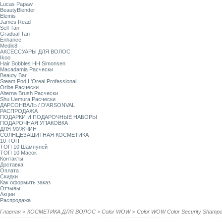
Lucas Papaw
BeautyBlender
Elemis
James Read
Self Tan
Gradual Tan
Enhance
Medik8
АКСЕССУАРЫ ДЛЯ ВОЛОС
Ikoo
Hair Bobbles HH Simonsen
Macadamia Расчески
Beauty Bar
Steam Pod L'Oreal Professional
Oribe Расчески
Alterna Brush Расчески
Shu Uemura Расчески
ДАРСОНВАЛЬ / D'ARSONVAL
РАСПРОДАЖА
ПОДАРКИ И ПОДАРОЧНЫЕ НАБОРЫ
ПОДАРОЧНАЯ УПАКОВКА
ДЛЯ МУЖЧИН
СОЛНЦЕЗАЩИТНАЯ КОСМЕТИКА
10 ТОП
ТОП 10 Шампуней
ТОП 10 Масок
Контакты
Доставка
Оплата
Скидки
Как оформить заказ
Отзывы
Акции
Распродажа
Главная
>
КОСМЕТИКА ДЛЯ ВОЛОС
>
Color WOW
>
Color WOW Color Security Sham