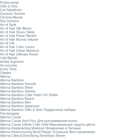
Professional
Gifts & Sets
Curl Manifesto
Genesis Homme
Chroma Absolu
Shu Uemura
Art of Style
Art of Hair Silk Bloom
Art of Hair Shusu Sleek
Art of Hair Prime Plenish
Art of Hair Muroto Volume
Art of Oils
Art of Hair Color Lustre
Art of Hair Urban Moisture
Art of Hair Ultimate Reset
Yūbi Blonde
Ashita Supreme
Accessoire
Izumi Tonic
Olaplex
Alterna
Alterna Bamboo
Alterna Bamboo Smooth
Alterna Bamboo Shine
Alterna Bamboo Volume
Alterna Bamboo Color Hold+ UV Shield
Alterna Bamboo Beach
Alterna Bamboo Men
Alterna Bamboo Шампуни
Alterna Bamboo Gifts & Sets Подарочные наборы
Распродажа
Alterna Caviar
Alterna Caviar Anti-Frizz Для разглаживания волос
Alterna Caviar Infinite Color Hold Максимальная защита цвета
Alterna Replenishing Moisture Увлажнение и Питание
Alterna Restructuring Bond Repair Тотальное Восстановление
Alterna Clinical Densifying Лечебная Линия