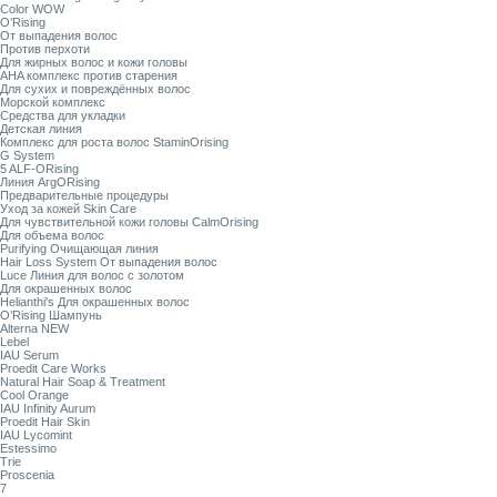
Color WOW
O’Rising
От выпадения волос
Против перхоти
Для жирных волос и кожи головы
AHA комплекс против старения
Для сухих и повреждённых волос
Морской комплекс
Средства для укладки
Детская линия
Комплекс для роста волос StaminOrising
G System
5 ALF-ORising
Линия ArgORising
Предварительные процедуры
Уход за кожей Skin Care
Для чувствительной кожи головы CalmOrising
Для объема волос
Purifying Очищающая линия
Hair Loss System От выпадения волос
Luce Линия для волос с золотом
Для окрашенных волос
Helianthi's Для окрашенных волос
O’Rising Шампунь
Alterna NEW
Lebel
IAU Serum
Proedit Care Works
Natural Hair Soap & Treatment
Cool Orange
IAU Infinity Aurum
Proedit Hair Skin
IAU Lycomint
Estessimo
Trie
Proscenia
7