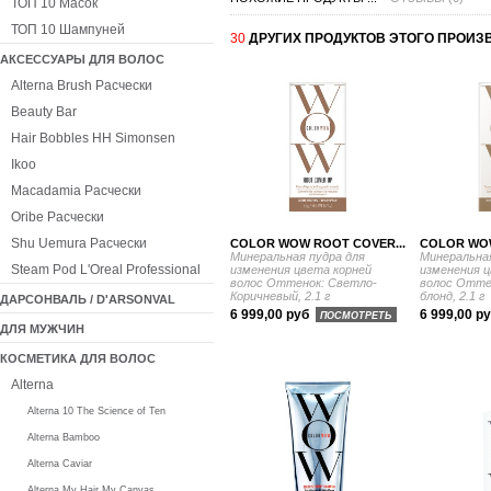
ТОП 10 Масок
ТОП 10 Шампуней
30
ДРУГИХ ПРОДУКТОВ ЭТОГО ПРОИЗ
АКСЕССУАРЫ ДЛЯ ВОЛОС
Alterna Brush Расчески
Beauty Bar
Hair Bobbles HH Simonsen
Ikoo
Macadamia Расчески
Oribe Расчески
Shu Uemura Расчески
COLOR WOW ROOT COVER...
COLOR WOW
Минеральная пудра для
Минеральная
Steam Pod L'Oreal Professional
изменения цвета корней
изменения ц
волос Оттенок: Светло-
волос Отте
Коричневый, 2.1 г
блонд, 2.1 г
ДАРСОНВАЛЬ / D'ARSONVAL
6 999,00 руб
6 999,00 р
ПОСМОТРЕТЬ
ДЛЯ МУЖЧИН
КОСМЕТИКА ДЛЯ ВОЛОС
Alterna
Alterna 10 The Science of Ten
Alterna Bamboo
Alterna Caviar
Alterna My Hair My Canvas