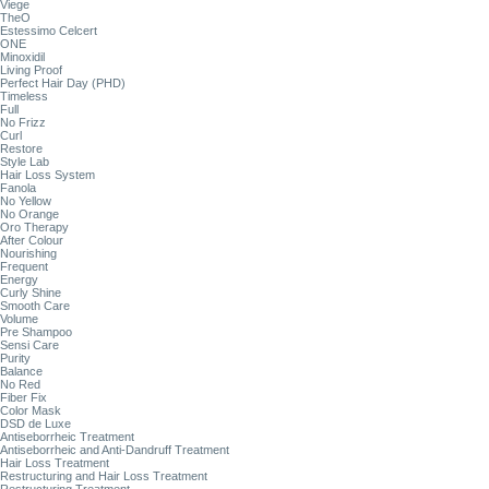
Viege
TheO
Estessimo Celcert
ONE
Minoxidil
Living Proof
Perfect Hair Day (PHD)
Timeless
Full
No Frizz
Curl
Restore
Style Lab
Hair Loss System
Fanola
No Yellow
No Orange
Oro Therapy
After Colour
Nourishing
Frequent
Energy
Curly Shine
Smooth Care
Volume
Pre Shampoo
Sensi Care
Purity
Balance
No Red
Fiber Fix
Color Mask
DSD de Luxe
Antiseborrheic Treatment
Antiseborrheic and Anti-Dandruff Treatment
Hair Loss Treatment
Restructuring and Hair Loss Treatment