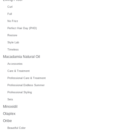
Curl
Full
No Frizz
Perfect Hair Day (PHD)
Restore
Style Lab
Timeless
Macadamia Natural Oil
Accessories
Care & Treatment
Professional Care & Treatment
Professional Endless Summer
Professional Styling
Sets
Minoxidil
Olaplex
Oribe
Beautiful Color