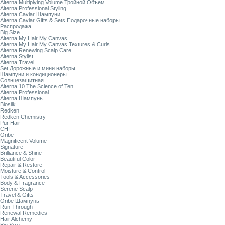
Alterna Multiplying Volume Тройной Объем
Alterna Professional Styling
Alterna Caviar Шампуни
Alterna Caviar Gifts & Sets Подарочные наборы
Распродажа
Big Size
Alterna My Hair My Canvas
Alterna My Hair My Canvas Textures & Curls
Alterna Renewing Scalp Care
Alterna Stylist
Alterna Travel
Set Дорожные и мини наборы
Шампуни и кондиционеры
Солнцезащитная
Alterna 10 The Science of Ten
Alterna Professional
Alterna Шампунь
Biosilk
Redken
Redken Chemistry
Pur Hair
CHI
Oribe
Magnificent Volume
Signature
Brilliance & Shine
Beautiful Color
Repair & Restore
Moisture & Control
Tools & Accessories
Body & Fragrance
Serene Scalp
Travel & Gifts
Oribe Шампунь
Run-Through
Renewal Remedies
Hair Alchemy