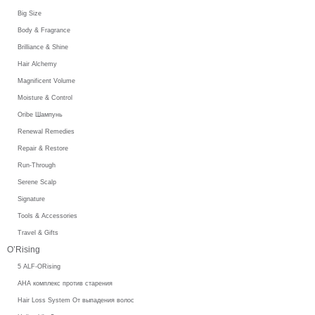
Big Size
Body & Fragrance
Brilliance & Shine
Hair Alchemy
Magnificent Volume
Moisture & Control
Oribe Шампунь
Renewal Remedies
Repair & Restore
Run-Through
Serene Scalp
Signature
Tools & Accessories
Travel & Gifts
O’Rising
5 ALF-ORising
AHA комплекс против старения
Hair Loss System От выпадения волос