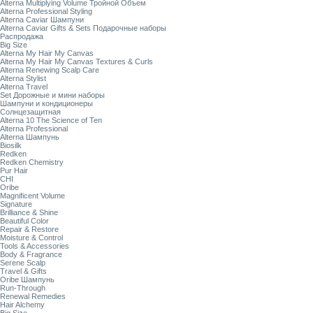
Alterna Multiplying Volume Тройной Объем
Alterna Professional Styling
Alterna Caviar Шампуни
Alterna Caviar Gifts & Sets Подарочные наборы
Распродажа
Big Size
Alterna My Hair My Canvas
Alterna My Hair My Canvas Textures & Curls
Alterna Renewing Scalp Care
Alterna Stylist
Alterna Travel
Set Дорожные и мини наборы
Шампуни и кондиционеры
Солнцезащитная
Alterna 10 The Science of Ten
Alterna Professional
Alterna Шампунь
Biosilk
Redken
Redken Chemistry
Pur Hair
CHI
Oribe
Magnificent Volume
Signature
Brilliance & Shine
Beautiful Color
Repair & Restore
Moisture & Control
Tools & Accessories
Body & Fragrance
Serene Scalp
Travel & Gifts
Oribe Шампунь
Run-Through
Renewal Remedies
Hair Alchemy