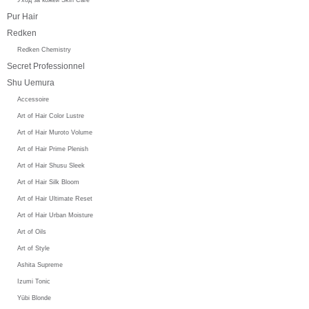
Pur Hair
Redken
Redken Chemistry
Secret Professionnel
Shu Uemura
Accessoire
Art of Hair Color Lustre
Art of Hair Muroto Volume
Art of Hair Prime Plenish
Art of Hair Shusu Sleek
Art of Hair Silk Bloom
Art of Hair Ultimate Reset
Art of Hair Urban Moisture
Art of Oils
Art of Style
Ashita Supreme
Izumi Tonic
Yūbi Blonde