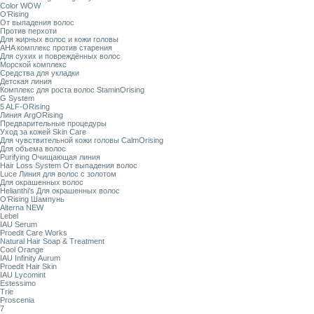
Color WOW
O’Rising
От выпадения волос
Против перхоти
Для жирных волос и кожи головы
AHA комплекс против старения
Для сухих и повреждённых волос
Морской комплекс
Средства для укладки
Детская линия
Комплекс для роста волос StaminOrising
G System
5 ALF-ORising
Линия ArgORising
Предварительные процедуры
Уход за кожей Skin Care
Для чувствительной кожи головы CalmOrising
Для объема волос
Purifying Очищающая линия
Hair Loss System От выпадения волос
Luce Линия для волос с золотом
Для окрашенных волос
Helianthi's Для окрашенных волос
O’Rising Шампунь
Alterna NEW
Lebel
IAU Serum
Proedit Care Works
Natural Hair Soap & Treatment
Cool Orange
IAU Infinity Aurum
Proedit Hair Skin
IAU Lycomint
Estessimo
Trie
Proscenia
7