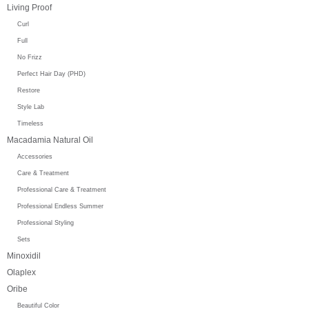
Living Proof
Curl
Full
No Frizz
Perfect Hair Day (PHD)
Restore
Style Lab
Timeless
Macadamia Natural Oil
Accessories
Care & Treatment
Professional Care & Treatment
Professional Endless Summer
Professional Styling
Sets
Minoxidil
Olaplex
Oribe
Beautiful Color