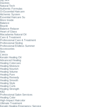
Big Size
Davines
Natural Tech
Authentic Formulas
Oi Essential Haircare
Alchemic System
Essential Haircare Su
More Inside
Balance
Boucle
Balance Relaxer
Heart of Glass
Macadamia Natural Oil
Care & Treatment
Professional Care & Treatment
Professional Styling
Professional Endless Summer
Accessories
Sets
L'anza
Keratin Healing Oil
Advanced Healing
Healing Colorcare
Healing Moisture
Healing Nourish
Healing Volume
Healing Pure
Healing Remedy
Healing Smooth
Healing Style
Healing Curls
Healing Strength
KB2
Professional Salon Services
Healing Color
High-Impact Haircolor
Ultimate Treatment
Keratin Healing Emergency Service