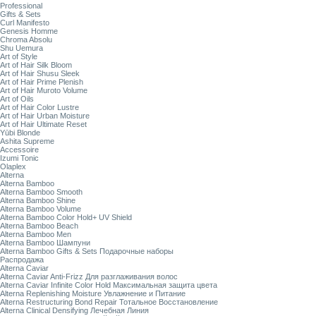
Professional
Gifts & Sets
Curl Manifesto
Genesis Homme
Chroma Absolu
Shu Uemura
Art of Style
Art of Hair Silk Bloom
Art of Hair Shusu Sleek
Art of Hair Prime Plenish
Art of Hair Muroto Volume
Art of Oils
Art of Hair Color Lustre
Art of Hair Urban Moisture
Art of Hair Ultimate Reset
Yūbi Blonde
Ashita Supreme
Accessoire
Izumi Tonic
Olaplex
Alterna
Alterna Bamboo
Alterna Bamboo Smooth
Alterna Bamboo Shine
Alterna Bamboo Volume
Alterna Bamboo Color Hold+ UV Shield
Alterna Bamboo Beach
Alterna Bamboo Men
Alterna Bamboo Шампуни
Alterna Bamboo Gifts & Sets Подарочные наборы
Распродажа
Alterna Caviar
Alterna Caviar Anti-Frizz Для разглаживания волос
Alterna Caviar Infinite Color Hold Максимальная защита цвета
Alterna Replenishing Moisture Увлажнение и Питание
Alterna Restructuring Bond Repair Тотальное Восстановление
Alterna Clinical Densifying Лечебная Линия