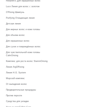
Helianthi's Для окрашенных волос
Luce Линия для волос с золотом
O’Rising Шампунь
Purifying Очищающая линия
Детская линия
Для жирных волос и кожи головы
Для объема волос
Для окрашенных волос
Для сухих и повреждённых волос
Для чувствительной кожи головы
CalmOrising
Комплекс для роста волос StaminOrising
Линия ArgORising
Линия H.G. System
Морской комплекс
От выпадения волос
Предварительные процедуры
Против перхоти
Средства для укладки
Уход за кожей Skin Care