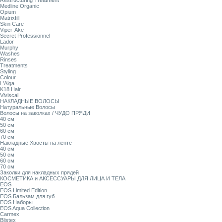
Restructuring Treatment
Medline Organic
Opium
Matrixfill
Skin Care
Viper-Ake
Secret Professionnel
Lador
Murphy
Washes
Rinses
Treatments
Styling
Colour
L'Alga
K18 Hair
Viviscal
НАКЛАДНЫЕ ВОЛОСЫ
Натуральные Волосы
Волосы на заколках / ЧУДО ПРЯДИ
40 см
50 см
60 см
70 см
Накладные Хвосты на ленте
40 см
50 см
60 см
70 см
Заколки для накладных прядей
КОСМЕТИКА и АКСЕССУАРЫ ДЛЯ ЛИЦА И ТЕЛА
EOS
EOS Limited Edition
EOS Бальзам для губ
EOS Наборы
EOS Aqua Collection
Carmex
Blistex