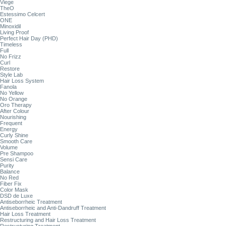
Viege
TheO
Estessimo Celcert
ONE
Minoxidil
Living Proof
Perfect Hair Day (PHD)
Timeless
Full
No Frizz
Curl
Restore
Style Lab
Hair Loss System
Fanola
No Yellow
No Orange
Oro Therapy
After Colour
Nourishing
Frequent
Energy
Curly Shine
Smooth Care
Volume
Pre Shampoo
Sensi Care
Purity
Balance
No Red
Fiber Fix
Color Mask
DSD de Luxe
Antiseborrheic Treatment
Antiseborrheic and Anti-Dandruff Treatment
Hair Loss Treatment
Restructuring and Hair Loss Treatment