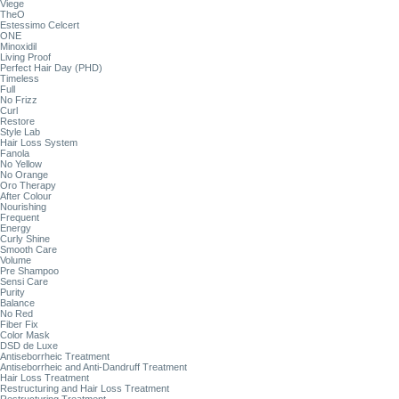
Viege
TheO
Estessimo Celcert
ONE
Minoxidil
Living Proof
Perfect Hair Day (PHD)
Timeless
Full
No Frizz
Curl
Restore
Style Lab
Hair Loss System
Fanola
No Yellow
No Orange
Oro Therapy
After Colour
Nourishing
Frequent
Energy
Curly Shine
Smooth Care
Volume
Pre Shampoo
Sensi Care
Purity
Balance
No Red
Fiber Fix
Color Mask
DSD de Luxe
Antiseborrheic Treatment
Antiseborrheic and Anti-Dandruff Treatment
Hair Loss Treatment
Restructuring and Hair Loss Treatment