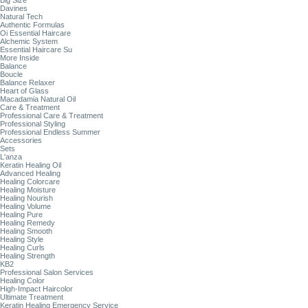
Big Size
Davines
Natural Tech
Authentic Formulas
Oi Essential Haircare
Alchemic System
Essential Haircare Su
More Inside
Balance
Boucle
Balance Relaxer
Heart of Glass
Macadamia Natural Oil
Care & Treatment
Professional Care & Treatment
Professional Styling
Professional Endless Summer
Accessories
Sets
L'anza
Keratin Healing Oil
Advanced Healing
Healing Colorcare
Healing Moisture
Healing Nourish
Healing Volume
Healing Pure
Healing Remedy
Healing Smooth
Healing Style
Healing Curls
Healing Strength
KB2
Professional Salon Services
Healing Color
High-Impact Haircolor
Ultimate Treatment
Keratin Healing Emergency Service