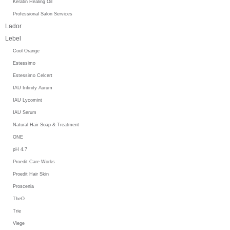
Keratin Healing Oil
Professional Salon Services
Lador
Lebel
Cool Orange
Estessimo
Estessimo Celcert
IAU Infinity Aurum
IAU Lycomint
IAU Serum
Natural Hair Soap & Treatment
ONE
pH 4.7
Proedit Care Works
Proedit Hair Skin
Proscenia
TheO
Trie
Viege