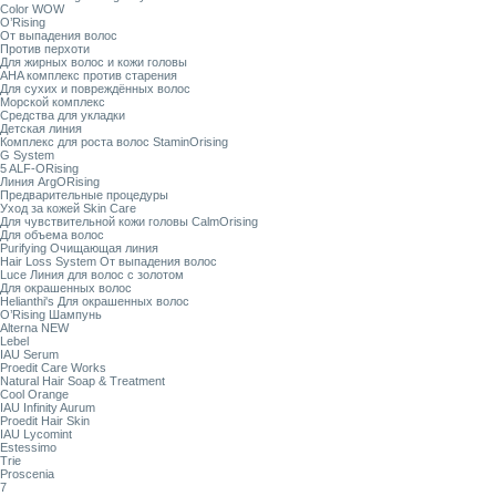
Color WOW
O’Rising
От выпадения волос
Против перхоти
Для жирных волос и кожи головы
AHA комплекс против старения
Для сухих и повреждённых волос
Морской комплекс
Средства для укладки
Детская линия
Комплекс для роста волос StaminOrising
G System
5 ALF-ORising
Линия ArgORising
Предварительные процедуры
Уход за кожей Skin Care
Для чувствительной кожи головы CalmOrising
Для объема волос
Purifying Очищающая линия
Hair Loss System От выпадения волос
Luce Линия для волос с золотом
Для окрашенных волос
Helianthi's Для окрашенных волос
O’Rising Шампунь
Alterna NEW
Lebel
IAU Serum
Proedit Care Works
Natural Hair Soap & Treatment
Cool Orange
IAU Infinity Aurum
Proedit Hair Skin
IAU Lycomint
Estessimo
Trie
Proscenia
7