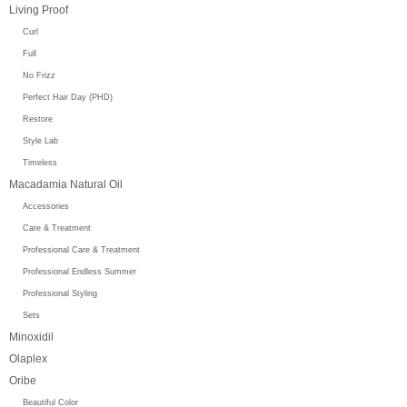
Living Proof
Curl
Full
No Frizz
Perfect Hair Day (PHD)
Restore
Style Lab
Timeless
Macadamia Natural Oil
Accessories
Care & Treatment
Professional Care & Treatment
Professional Endless Summer
Professional Styling
Sets
Minoxidil
Olaplex
Oribe
Beautiful Color