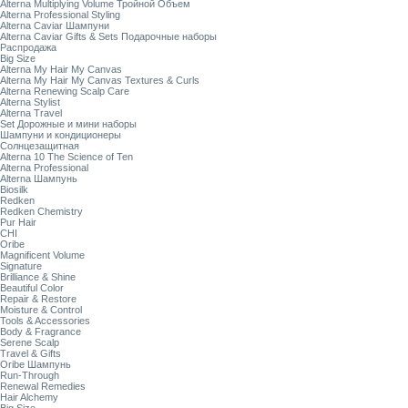
Alterna Multiplying Volume Тройной Объем
Alterna Professional Styling
Alterna Caviar Шампуни
Alterna Caviar Gifts & Sets Подарочные наборы
Распродажа
Big Size
Alterna My Hair My Canvas
Alterna My Hair My Canvas Textures & Curls
Alterna Renewing Scalp Care
Alterna Stylist
Alterna Travel
Set Дорожные и мини наборы
Шампуни и кондиционеры
Солнцезащитная
Alterna 10 The Science of Ten
Alterna Professional
Alterna Шампунь
Biosilk
Redken
Redken Chemistry
Pur Hair
CHI
Oribe
Magnificent Volume
Signature
Brilliance & Shine
Beautiful Color
Repair & Restore
Moisture & Control
Tools & Accessories
Body & Fragrance
Serene Scalp
Travel & Gifts
Oribe Шампунь
Run-Through
Renewal Remedies
Hair Alchemy