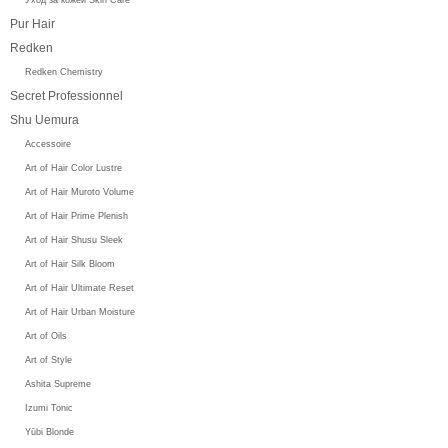
Pur Hair
Redken
Redken Chemistry
Secret Professionnel
Shu Uemura
Accessoire
Art of Hair Color Lustre
Art of Hair Muroto Volume
Art of Hair Prime Plenish
Art of Hair Shusu Sleek
Art of Hair Silk Bloom
Art of Hair Ultimate Reset
Art of Hair Urban Moisture
Art of Oils
Art of Style
Ashita Supreme
Izumi Tonic
Yūbi Blonde