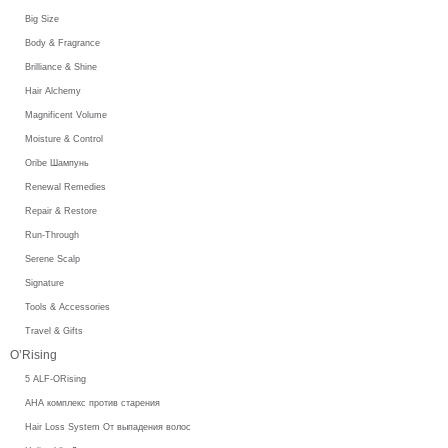
Big Size
Body & Fragrance
Brilliance & Shine
Hair Alchemy
Magnificent Volume
Moisture & Control
Oribe Шампунь
Renewal Remedies
Repair & Restore
Run-Through
Serene Scalp
Signature
Tools & Accessories
Travel & Gifts
O’Rising
5 ALF-ORising
AHA комплекс против старения
Hair Loss System От выпадения волос