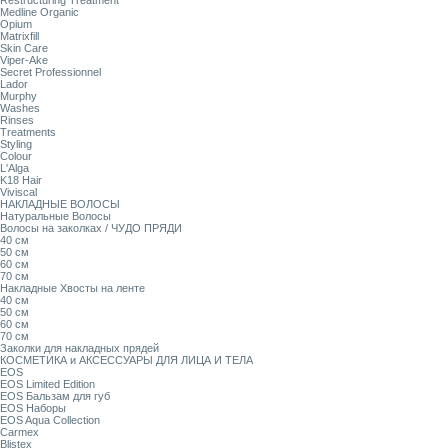
Restructuring Treatment
Medline Organic
Opium
Matrixfill
Skin Care
Viper-Ake
Secret Professionnel
Lador
Murphy
Washes
Rinses
Treatments
Styling
Colour
L'Alga
K18 Hair
Viviscal
НАКЛАДНЫЕ ВОЛОСЫ
Натуральные Волосы
Волосы на заколках / ЧУДО ПРЯДИ
40 см
50 см
60 см
70 см
Накладные Хвосты на ленте
40 см
50 см
60 см
70 см
Заколки для накладных прядей
КОСМЕТИКА и АКСЕССУАРЫ ДЛЯ ЛИЦА И ТЕЛА
EOS
EOS Limited Edition
EOS Бальзам для губ
EOS Наборы
EOS Aqua Collection
Carmex
Blistex