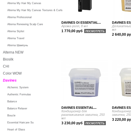
Alterna My Hair My Canvas
Alterna My Hair My Canvas Textures & Curls
Alterna Professional
DAVINES OI ESSENTIAL...
DAVINES ES
Alterna Renewing Scalp Care
Арома-ролл, 8 мл
Деликатный 
мл
1 770,00 руб
Alterna Stylist
ПОСМОТРЕТЬ
2 640,00 р
Alterna Travel
Alterna Шампунь
Alterna NEW
Biosilk
CHI
Color WOW
Davines
Alchemic System
Authentic Formulas
Balance
DAVINES ESSENTIAL...
DAVINES ES
Balance Relaxer
Кондиционер для
Кондиционер
разглаживания завитка, 250
завитка, 25
Boucle
мл
3 220,00 р
Essential Haircare Su
3 230,00 руб
ПОСМОТРЕТЬ
Heart of Glass