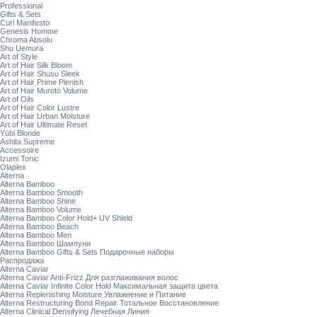
Professional
Gifts & Sets
Curl Manifesto
Genesis Homme
Chroma Absolu
Shu Uemura
Art of Style
Art of Hair Silk Bloom
Art of Hair Shusu Sleek
Art of Hair Prime Plenish
Art of Hair Muroto Volume
Art of Oils
Art of Hair Color Lustre
Art of Hair Urban Moisture
Art of Hair Ultimate Reset
Yūbi Blonde
Ashita Supreme
Accessoire
Izumi Tonic
Olaplex
Alterna
Alterna Bamboo
Alterna Bamboo Smooth
Alterna Bamboo Shine
Alterna Bamboo Volume
Alterna Bamboo Color Hold+ UV Shield
Alterna Bamboo Beach
Alterna Bamboo Men
Alterna Bamboo Шампуни
Alterna Bamboo Gifts & Sets Подарочные наборы
Распродажа
Alterna Caviar
Alterna Caviar Anti-Frizz Для разглаживания волос
Alterna Caviar Infinite Color Hold Максимальная защита цвета
Alterna Replenishing Moisture Увлажнение и Питание
Alterna Restructuring Bond Repair Тотальное Восстановление
Alterna Clinical Densifying Лечебная Линия