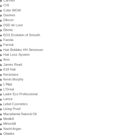
Carmex
CHI
Color WOW
Davines
Dikson
DSD de Luxe
Elemis
EOS Evolution of Smooth
Fanola
Farouk
Hair Bobbles HH Simonsen
Hair Loss System
Ikoo
James Read
K18 Hair
Kerastase
Kevin.Murphy
L'Alga
L'Oreal
Lador Eco Professional
Lanza
Lebel Cosmetics
Living Proof
Macadamia Natural Oil
Medik8
Minoxidil
Nashi Argan
Olaplex