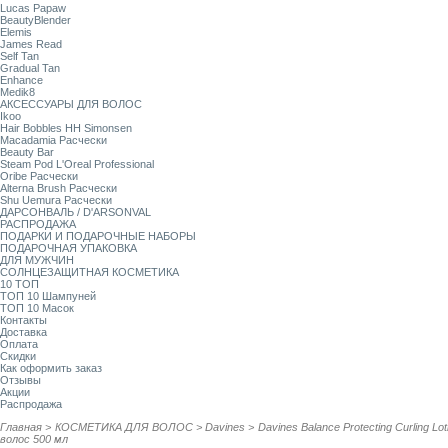
Lucas Papaw
BeautyBlender
Elemis
James Read
Self Tan
Gradual Tan
Enhance
Medik8
АКСЕССУАРЫ ДЛЯ ВОЛОС
Ikoo
Hair Bobbles HH Simonsen
Macadamia Расчески
Beauty Bar
Steam Pod L'Oreal Professional
Oribe Расчески
Alterna Brush Расчески
Shu Uemura Расчески
ДАРСОНВАЛЬ / D'ARSONVAL
РАСПРОДАЖА
ПОДАРКИ И ПОДАРОЧНЫЕ НАБОРЫ
ПОДАРОЧНАЯ УПАКОВКА
ДЛЯ МУЖЧИН
СОЛНЦЕЗАЩИТНАЯ КОСМЕТИКА
10 ТОП
ТОП 10 Шампуней
ТОП 10 Масок
Контакты
Доставка
Оплата
Скидки
Как оформить заказ
Отзывы
Акции
Распродажа
Главная
>
КОСМЕТИКА ДЛЯ ВОЛОС
>
Davines
>
Davines Balance Protecting Curling 
волос 500 мл