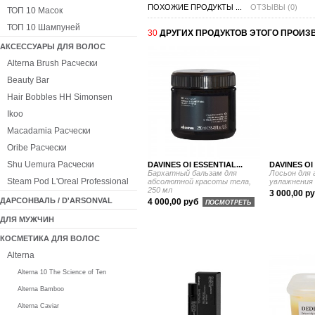
ПОХОЖИЕ ПРОДУКТЫ ...
ОТЗЫВЫ (0)
ТОП 10 Масок
ТОП 10 Шампуней
30
ДРУГИХ ПРОДУКТОВ ЭТОГО ПРОИЗ
АКСЕССУАРЫ ДЛЯ ВОЛОС
Alterna Brush Расчески
Beauty Bar
Hair Bobbles HH Simonsen
Ikoo
Macadamia Расчески
Oribe Расчески
Shu Uemura Расчески
DAVINES OI ESSENTIAL...
DAVINES OI 
Бархатный бальзам для
Лосьон для
Steam Pod L'Oreal Professional
абсолютной красоты тела,
увлажнения 
250 мл
3 000,00 р
ДАРСОНВАЛЬ / D'ARSONVAL
4 000,00 руб
ПОСМОТРЕТЬ
ДЛЯ МУЖЧИН
КОСМЕТИКА ДЛЯ ВОЛОС
Alterna
Alterna 10 The Science of Ten
Alterna Bamboo
Alterna Caviar