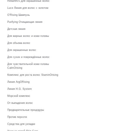
Helianthi's Для окрашенных волос
Luce Линия для волос с золотом
O’Rising Шампунь
Purifying Очищающая линия
Детская линия
Для жирных волос и кожи головы
Для объема волос
Для окрашенных волос
Для сухих и повреждённых волос
Для чувствительной кожи головы
CalmOrising
Комплекс для роста волос StaminOrising
Линия ArgORising
Линия H.G. System
Морской комплекс
От выпадения волос
Предварительные процедуры
Против перхоти
Средства для укладки
Уход за кожей Skin Care