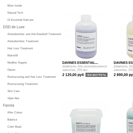
More Inside
Natural Tech
Oi Essential Haircare
DSD de Luxe
Antiseborrheic and Anti-Dandruff Treatment
Antiseborrheic Treatment
Hair Loss Treatment
Matrixfill
DAVINES ESSENTIAL...
DAVINES ES
Medline Organic
Шампунь для разглаживания
Шампунь дл
завитка, 250 мл
завитка, 25
Opium
2 120,00 руб
2 890,00 р
ПОСМОТРЕТЬ
Restructuring and Hair Loss Treatment
Restructuring Treatment
Skin Care
Viper-Ake
Fanola
After Colour
Balance
Color Mask