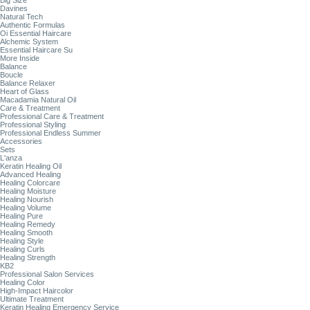
Big Size
Davines
Natural Tech
Authentic Formulas
Oi Essential Haircare
Alchemic System
Essential Haircare Su
More Inside
Balance
Boucle
Balance Relaxer
Heart of Glass
Macadamia Natural Oil
Care & Treatment
Professional Care & Treatment
Professional Styling
Professional Endless Summer
Accessories
Sets
L'anza
Keratin Healing Oil
Advanced Healing
Healing Colorcare
Healing Moisture
Healing Nourish
Healing Volume
Healing Pure
Healing Remedy
Healing Smooth
Healing Style
Healing Curls
Healing Strength
KB2
Professional Salon Services
Healing Color
High-Impact Haircolor
Ultimate Treatment
Keratin Healing Emergency Service