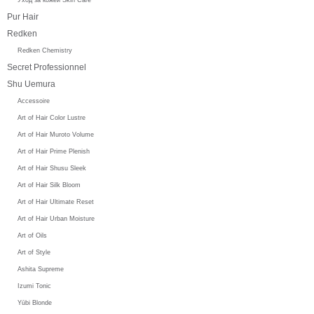
Pur Hair
Redken
Redken Chemistry
Secret Professionnel
Shu Uemura
Accessoire
Art of Hair Color Lustre
Art of Hair Muroto Volume
Art of Hair Prime Plenish
Art of Hair Shusu Sleek
Art of Hair Silk Bloom
Art of Hair Ultimate Reset
Art of Hair Urban Moisture
Art of Oils
Art of Style
Ashita Supreme
Izumi Tonic
Yūbi Blonde