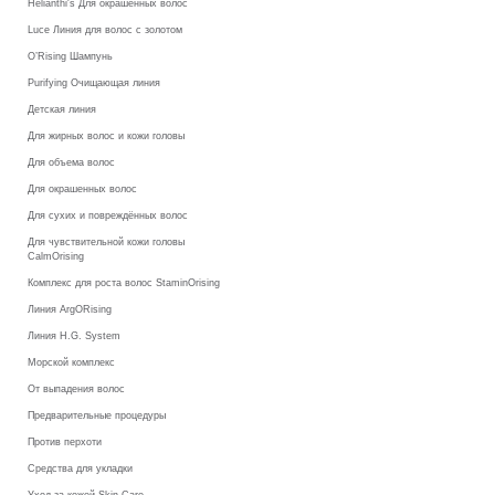
Helianthi's Для окрашенных волос
Luce Линия для волос с золотом
O’Rising Шампунь
Purifying Очищающая линия
Детская линия
Для жирных волос и кожи головы
Для объема волос
Для окрашенных волос
Для сухих и повреждённых волос
Для чувствительной кожи головы
CalmOrising
Комплекс для роста волос StaminOrising
Линия ArgORising
Линия H.G. System
Морской комплекс
От выпадения волос
Предварительные процедуры
Против перхоти
Средства для укладки
Уход за кожей Skin Care