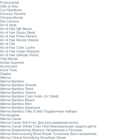
Professional
Gifts & Sets
Curl Manifesto
Genesis Homme
Chroma Absolu
Shu Uemura
Art of Style
Art of Hair Silk Bloom
Art of Hair Shusu Sleek
Art of Hair Prime Plenish
Art of Hair Muroto Volume
Art of Oils
Art of Hair Color Lustre
Art of Hair Urban Moisture
Art of Hair Ultimate Reset
Yūbi Blonde
Ashita Supreme
Accessoire
Izumi Tonic
Olaplex
Alterna
Alterna Bamboo
Alterna Bamboo Smooth
Alterna Bamboo Shine
Alterna Bamboo Volume
Alterna Bamboo Color Hold+ UV Shield
Alterna Bamboo Beach
Alterna Bamboo Men
Alterna Bamboo Шампуни
Alterna Bamboo Gifts & Sets Подарочные наборы
Распродажа
Alterna Caviar
Alterna Caviar Anti-Frizz Для разглаживания волос
Alterna Caviar Infinite Color Hold Максимальная защита цвета
Alterna Replenishing Moisture Увлажнение и Питание
Alterna Restructuring Bond Repair Тотальное Восстановление
Alterna Clinical Densifying Лечебная Линия