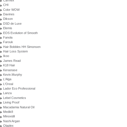
Carmex
CHI
Color WOW
Davines
Dikson
DSD de Luxe
Elemis
EOS Evolution of Smooth
Fanola
Farouk
Hair Bobbles HH Simonsen
Hair Loss System
Ikoo
James Read
K18 Hair
Kerastase
Kevin.Murphy
L'Alga
L'Oreal
Lador Eco Professional
Lanza
Lebel Cosmetics
Living Proof
Macadamia Natural Oil
Medik8
Minoxidil
Nashi Argan
Olaplex