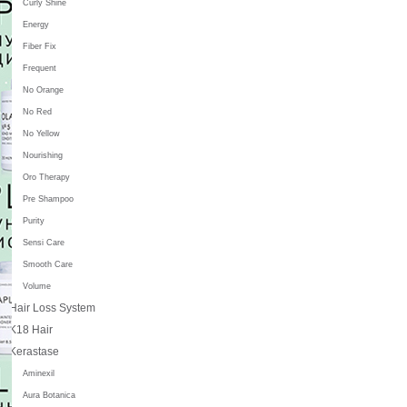
Curly Shine
Energy
Fiber Fix
Frequent
No Orange
No Red
No Yellow
Nourishing
Oro Therapy
Pre Shampoo
Purity
Sensi Care
Smooth Care
Volume
Hair Loss System
K18 Hair
Kerastase
Aminexil
Aura Botanica