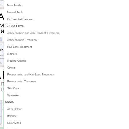
More Inside
Natural Tech
Oi Essential Haircare
DSD de Luxe
Antiseborrheic and Anti-Dandruff Treatment
Antiseborrheic Treatment
Hair Loss Treatment
Matrixfill
Medline Organic
Opium
Restructuring and Hair Loss Treatment
Restructuring Treatment
Skin Care
Viper-Ake
Fanola
After Colour
Balance
Color Mask