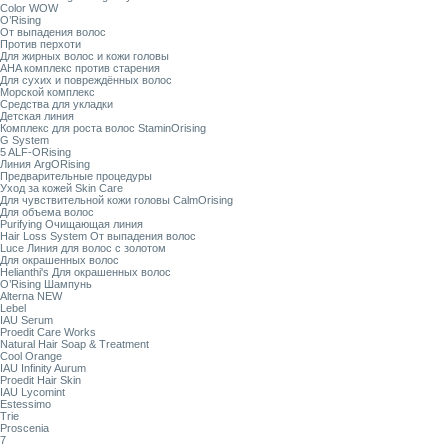
Color WOW
O’Rising
От выпадения волос
Против перхоти
Для жирных волос и кожи головы
AHA комплекс против старения
Для сухих и повреждённых волос
Морской комплекс
Средства для укладки
Детская линия
Комплекс для роста волос StaminOrising
G System
5 ALF-ORising
Линия ArgORising
Предварительные процедуры
Уход за кожей Skin Care
Для чувствительной кожи головы CalmOrising
Для объема волос
Purifying Очищающая линия
Hair Loss System От выпадения волос
Luce Линия для волос с золотом
Для окрашенных волос
Helianthi's Для окрашенных волос
O’Rising Шампунь
Alterna NEW
Lebel
IAU Serum
Proedit Care Works
Natural Hair Soap & Treatment
Cool Orange
IAU Infinity Aurum
Proedit Hair Skin
IAU Lycomint
Estessimo
Trie
Proscenia
7