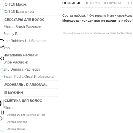
ОПИСАНИЕ
ПОХОЖИЕ ПРОДУКТЫ ...
ОТ
ТОП 10 Масок
ТОП 10 Шампуней
Состав набора: 4 бустера по 6 мл + спрей-доз
АКСЕССУАРЫ ДЛЯ ВОЛОС
Монодоза - концентрат не входит в набор!
Alterna Brush Расчески
Beauty Bar
Hair Bobbles HH Simonsen
Ikoo
Macadamia Расчески
Oribe Расчески
Shu Uemura Расчески
Steam Pod L'Oreal Professional
ДАРСОНВАЛЬ / D'ARSONVAL
ДЛЯ МУЖЧИН
КОСМЕТИКА ДЛЯ ВОЛОС
Alterna
Alterna 10 The Science of Ten
Alterna Bamboo
Alterna Caviar