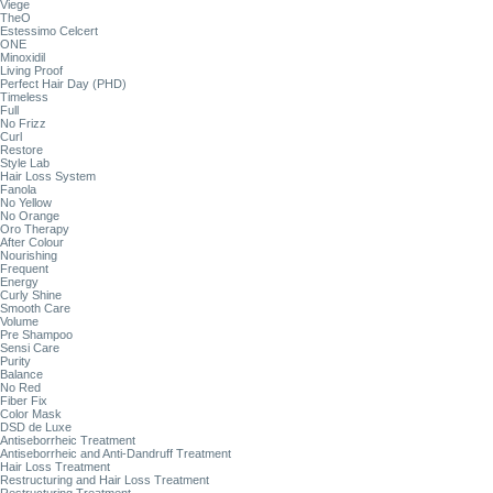
Viege
TheO
Estessimo Celcert
ONE
Minoxidil
Living Proof
Perfect Hair Day (PHD)
Timeless
Full
No Frizz
Curl
Restore
Style Lab
Hair Loss System
Fanola
No Yellow
No Orange
Oro Therapy
After Colour
Nourishing
Frequent
Energy
Curly Shine
Smooth Care
Volume
Pre Shampoo
Sensi Care
Purity
Balance
No Red
Fiber Fix
Color Mask
DSD de Luxe
Antiseborrheic Treatment
Antiseborrheic and Anti-Dandruff Treatment
Hair Loss Treatment
Restructuring and Hair Loss Treatment