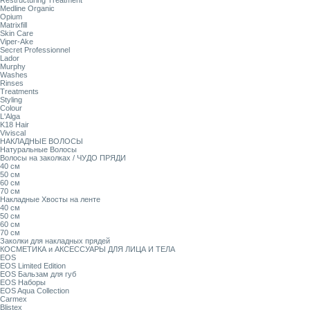
Restructuring Treatment
Medline Organic
Opium
Matrixfill
Skin Care
Viper-Ake
Secret Professionnel
Lador
Murphy
Washes
Rinses
Treatments
Styling
Colour
L'Alga
K18 Hair
Viviscal
НАКЛАДНЫЕ ВОЛОСЫ
Натуральные Волосы
Волосы на заколках / ЧУДО ПРЯДИ
40 см
50 см
60 см
70 см
Накладные Хвосты на ленте
40 см
50 см
60 см
70 см
Заколки для накладных прядей
КОСМЕТИКА и АКСЕССУАРЫ ДЛЯ ЛИЦА И ТЕЛА
EOS
EOS Limited Edition
EOS Бальзам для губ
EOS Наборы
EOS Aqua Collection
Carmex
Blistex