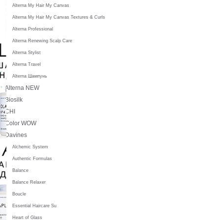
Alterna My Hair My Canvas
Alterna My Hair My Canvas Textures & Curls
Alterna Professional
Alterna Renewing Scalp Care
Alterna Stylist
Alterna Travel
Alterna Шампунь
Alterna NEW
Biosilk
CHI
Color WOW
Davines
Alchemic System
Authentic Formulas
Balance
Balance Relaxer
Boucle
Essential Haircare Su
Heart of Glass