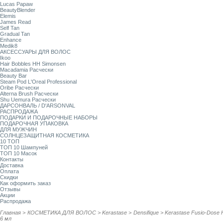
Lucas Papaw
BeautyBlender
Elemis
James Read
Self Tan
Gradual Tan
Enhance
Medik8
АКСЕССУАРЫ ДЛЯ ВОЛОС
Ikoo
Hair Bobbles HH Simonsen
Macadamia Расчески
Beauty Bar
Steam Pod L'Oreal Professional
Oribe Расчески
Alterna Brush Расчески
Shu Uemura Расчески
ДАРСОНВАЛЬ / D'ARSONVAL
РАСПРОДАЖА
ПОДАРКИ И ПОДАРОЧНЫЕ НАБОРЫ
ПОДАРОЧНАЯ УПАКОВКА
ДЛЯ МУЖЧИН
СОЛНЦЕЗАЩИТНАЯ КОСМЕТИКА
10 ТОП
ТОП 10 Шампуней
ТОП 10 Масок
Контакты
Доставка
Оплата
Скидки
Как оформить заказ
Отзывы
Акции
Распродажа
Главная
>
КОСМЕТИКА ДЛЯ ВОЛОС
>
Kerastase
>
Densifique
>
Kerastase Fusio-Dose 
6 мл