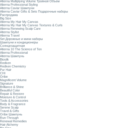
Alterna Multiplying Volume Тройной Объем
Alterna Professional Styling
Alterna Caviar Шампуни
Alterna Caviar Gifts & Sets Подарочные наборы
Распродажа
Big Size
Alterna My Hair My Canvas
Alterna My Hair My Canvas Textures & Curls
Alterna Renewing Scalp Care
Alterna Stylist
Alterna Travel
Set Дорожные и мини наборы
Шампуни и кондиционеры
Солнцезащитная
Alterna 10 The Science of Ten
Alterna Professional
Alterna Шампунь
Biosilk
Redken
Redken Chemistry
Pur Hair
CHI
Oribe
Magnificent Volume
Signature
Brilliance & Shine
Beautiful Color
Repair & Restore
Moisture & Control
Tools & Accessories
Body & Fragrance
Serene Scalp
Travel & Gifts
Oribe Шампунь
Run-Through
Renewal Remedies
Hair Alchemy