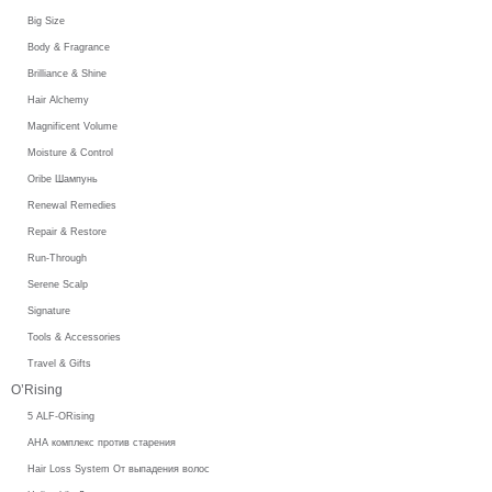
Big Size
Body & Fragrance
Brilliance & Shine
Hair Alchemy
Magnificent Volume
Moisture & Control
Oribe Шампунь
Renewal Remedies
Repair & Restore
Run-Through
Serene Scalp
Signature
Tools & Accessories
Travel & Gifts
O’Rising
5 ALF-ORising
AHA комплекс против старения
Hair Loss System От выпадения волос