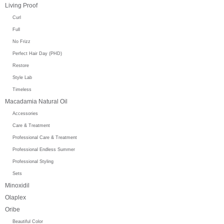
Living Proof
Curl
Full
No Frizz
Perfect Hair Day (PHD)
Restore
Style Lab
Timeless
Macadamia Natural Oil
Accessories
Care & Treatment
Professional Care & Treatment
Professional Endless Summer
Professional Styling
Sets
Minoxidil
Olaplex
Oribe
Beautiful Color