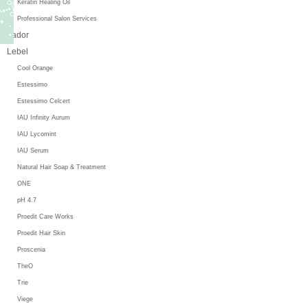
Keratin Healing Oil
Professional Salon Services
Lador
Lebel
Cool Orange
Estessimo
Estessimo Celcert
IAU Infinity Aurum
IAU Lycomint
IAU Serum
Natural Hair Soap & Treatment
ONE
pH 4.7
Proedit Care Works
Proedit Hair Skin
Proscenia
TheO
Trie
Viege