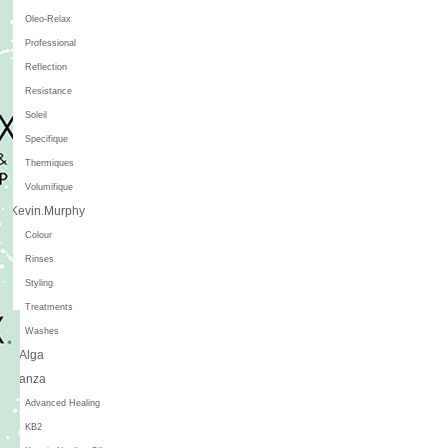
Oleo-Relax
Professional
Reflection
Resistance
Soleil
Specifique
Thermiques
Volumifique
Kevin.Murphy
Colour
Rinses
Styling
Treatments
Washes
L'Alga
L'anza
Advanced Healing
KB2