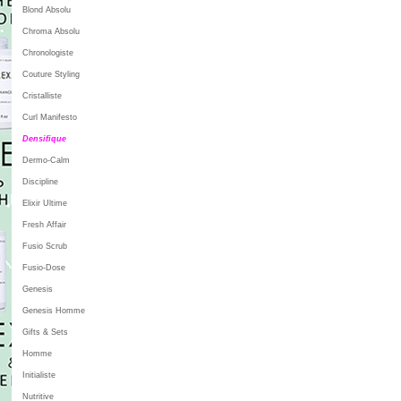
Blond Absolu
Chroma Absolu
Chronologiste
Couture Styling
Cristalliste
Curl Manifesto
Densifique
Dermo-Calm
Discipline
Elixir Ultime
Fresh Affair
Fusio Scrub
Fusio-Dose
Genesis
Genesis Homme
Gifts & Sets
Homme
Initialiste
Nutritive