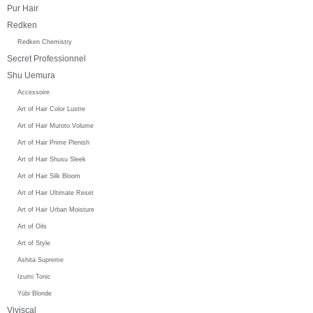
Pur Hair
Redken
Redken Chemistry
Secret Professionnel
Shu Uemura
Accessoire
Art of Hair Color Lustre
Art of Hair Muroto Volume
Art of Hair Prime Plenish
Art of Hair Shusu Sleek
Art of Hair Silk Bloom
Art of Hair Ultimate Reset
Art of Hair Urban Moisture
Art of Oils
Art of Style
Ashita Supreme
Izumi Tonic
Yūbi Blonde
Viviscal