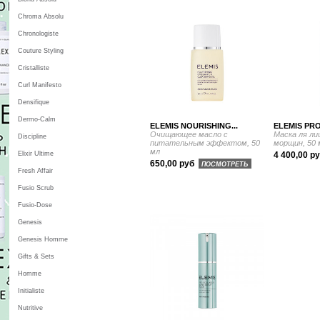
Chroma Absolu
Chronologiste
Couture Styling
Cristalliste
Curl Manifesto
Densifique
Dermo-Calm
ELEMIS NOURISHING...
ELEMIS PR
Очищающее масло с
Маска ля ли
Discipline
питательным эффектом, 50
морщин, 50 
мл
Elixir Ultime
4 400,00 р
650,00 руб
ПОСМОТРЕТЬ
Fresh Affair
Fusio Scrub
Fusio-Dose
Genesis
Genesis Homme
Gifts & Sets
Homme
Initialiste
Nutritive