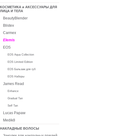
КОСМЕТИКА и АКСЕССУАРЫ ДЛЯ
ЛИЦА И ТЕЛА
BeautyBlender
Blistex
Carmex
Elemis
EOS
EOS Aqua Collection
EOS Limited Edition
EOS Бальзам для губ
EOS Наборы
James Read
Enhance
Gradual Tan
Self Tan
Lucas Papaw
Medik8
НАКЛАДНЫЕ ВОЛОСЫ
Заколки для накладных прядей