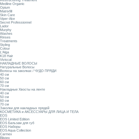
Restructuring Treatment
Medline Organic
Opium
Matrixfill
Skin Care
Viper-Ake
Secret Professionnel
Lador
Murphy
Washes
Rinses
Treatments
Styling
Colour
L'Alga
K18 Hair
Viviscal
НАКЛАДНЫЕ ВОЛОСЫ
Натуральные Волосы
Волосы на заколках / ЧУДО ПРЯДИ
40 см
50 см
60 см
70 см
Накладные Хвосты на ленте
40 см
50 см
60 см
70 см
Заколки для накладных прядей
КОСМЕТИКА и АКСЕССУАРЫ ДЛЯ ЛИЦА И ТЕЛА
EOS
EOS Limited Edition
EOS Бальзам для губ
EOS Наборы
EOS Aqua Collection
Carmex
Blistex