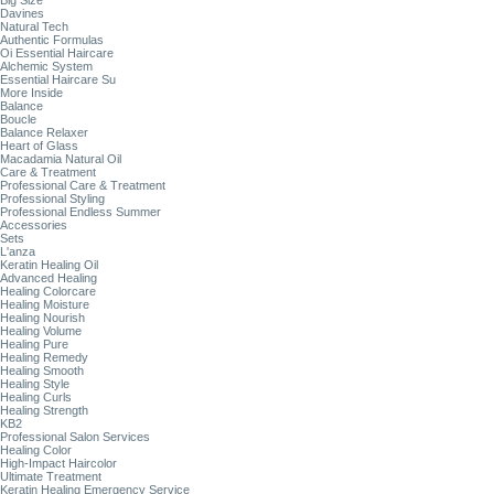
Big Size
Davines
Natural Tech
Authentic Formulas
Oi Essential Haircare
Alchemic System
Essential Haircare Su
More Inside
Balance
Boucle
Balance Relaxer
Heart of Glass
Macadamia Natural Oil
Care & Treatment
Professional Care & Treatment
Professional Styling
Professional Endless Summer
Accessories
Sets
L'anza
Keratin Healing Oil
Advanced Healing
Healing Colorcare
Healing Moisture
Healing Nourish
Healing Volume
Healing Pure
Healing Remedy
Healing Smooth
Healing Style
Healing Curls
Healing Strength
KB2
Professional Salon Services
Healing Color
High-Impact Haircolor
Ultimate Treatment
Keratin Healing Emergency Service