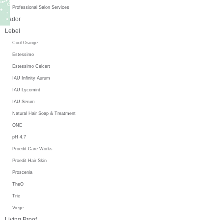
Professional Salon Services
Lador
Lebel
Cool Orange
Estessimo
Estessimo Celcert
IAU Infinity Aurum
IAU Lycomint
IAU Serum
Natural Hair Soap & Treatment
ONE
pH 4.7
Proedit Care Works
Proedit Hair Skin
Proscenia
TheO
Trie
Viege
Living Proof