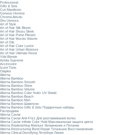
Professional
Gifts & Sets
Curl Manifesto
Genesis Homme
Chroma Absolu
Shu Uemura
Art of Style
Art of Hair Silk Bloom
Art of Hair Shusu Sleek
Art of Hair Prime Plenish
Art of Hair Muroto Volume
Art of Oils
Art of Hair Color Lustre
Art of Hair Urban Moisture
Art of Hair Ultimate Reset
Yūbi Blonde
Ashita Supreme
Accessoire
Izumi Tonic
Olaplex
Alterna
Alterna Bamboo
Alterna Bamboo Smooth
Alterna Bamboo Shine
Alterna Bamboo Volume
Alterna Bamboo Color Hold+ UV Shield
Alterna Bamboo Beach
Alterna Bamboo Men
Alterna Bamboo Шампуни
Alterna Bamboo Gifts & Sets Подарочные наборы
Распродажа
Alterna Caviar
Alterna Caviar Anti-Frizz Для разглаживания волос
Alterna Caviar Infinite Color Hold Максимальная защита цвета
Alterna Replenishing Moisture Увлажнение и Питание
Alterna Restructuring Bond Repair Тотальное Восстановление
Alterna Clinical Densifying Лечебная Линия