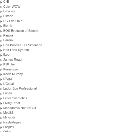
CHI
Color WOW
Davines
Dikson
DSD de Luxe
Elemis
EOS Evolution of Smooth
Fanola
Farouk
Hair Bobbles HH Simonsen
Hair Loss System
Ikoo
James Read
K18 Hair
Kerastase
Kevin.Murphy
L'Alga
L'Oreal
Lador Eco Professional
Lanza
Lebel Cosmetics
Living Proof
Macadamia Natural Oil
Medik8
Minoxidil
Nashi Argan
Olaplex
Oribe