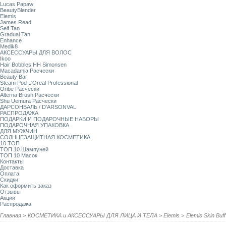
Lucas Papaw
BeautyBlender
Elemis
James Read
Self Tan
Gradual Tan
Enhance
Medik8
АКСЕССУАРЫ ДЛЯ ВОЛОС
Ikoo
Hair Bobbles HH Simonsen
Macadamia Расчески
Beauty Bar
Steam Pod L'Oreal Professional
Oribe Расчески
Alterna Brush Расчески
Shu Uemura Расчески
ДАРСОНВАЛЬ / D'ARSONVAL
РАСПРОДАЖА
ПОДАРКИ И ПОДАРОЧНЫЕ НАБОРЫ
ПОДАРОЧНАЯ УПАКОВКА
ДЛЯ МУЖЧИН
СОЛНЦЕЗАЩИТНАЯ КОСМЕТИКА
10 ТОП
ТОП 10 Шампуней
ТОП 10 Масок
Контакты
Доставка
Оплата
Скидки
Как оформить заказ
Отзывы
Акции
Распродажа
Главная
>
КОСМЕТИКА и АКСЕССУАРЫ ДЛЯ ЛИЦА И ТЕЛА
>
Elemis
>
Elemis Skin Bu