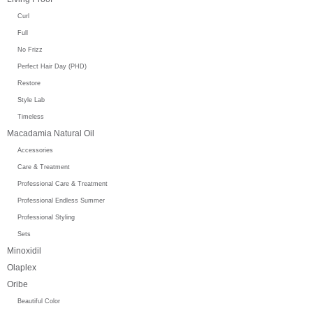
Curl
Full
No Frizz
Perfect Hair Day (PHD)
Restore
Style Lab
Timeless
Macadamia Natural Oil
Accessories
Care & Treatment
Professional Care & Treatment
Professional Endless Summer
Professional Styling
Sets
Minoxidil
Olaplex
Oribe
Beautiful Color