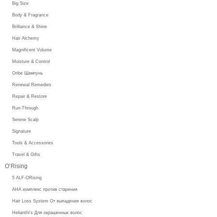
Big Size
Body & Fragrance
Brilliance & Shine
Hair Alchemy
Magnificent Volume
Moisture & Control
Oribe Шампунь
Renewal Remedies
Repair & Restore
Run-Through
Serene Scalp
Signature
Tools & Accessories
Travel & Gifts
O’Rising
5 ALF-ORising
AHA комплекс против старения
Hair Loss System От выпадения волос
Helianthi's Для окрашенных волос