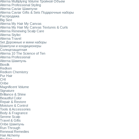
Alterna Multiplying Volume Тройной Объем
Alterna Professional Styling
Alterna Caviar Шампуни
Alterna Caviar Gifts & Sets Подарочные наборы
Распродажа
Big Size
Alterna My Hair My Canvas
Alterna My Hair My Canvas Textures & Curls
Alterna Renewing Scalp Care
Alterna Stylist
Alterna Travel
Set Дорожные и мини наборы
Шампуни и кондиционеры
Солнцезащитная
Alterna 10 The Science of Ten
Alterna Professional
Alterna Шампунь
Biosilk
Redken
Redken Chemistry
Pur Hair
CHI
Oribe
Magnificent Volume
Signature
Brilliance & Shine
Beautiful Color
Repair & Restore
Moisture & Control
Tools & Accessories
Body & Fragrance
Serene Scalp
Travel & Gifts
Oribe Шампунь
Run-Through
Renewal Remedies
Hair Alchemy