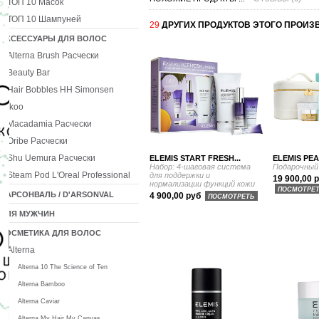
ТОП 10 Масок
ТОП 10 Шампуней
29
ДРУГИХ ПРОДУКТОВ ЭТОГО ПРОИЗ
АКСЕССУАРЫ ДЛЯ ВОЛОС
Alterna Brush Расчески
Beauty Bar
Hair Bobbles HH Simonsen
Ikoo
Macadamia Расчески
Oribe Расчески
Shu Uemura Расчески
ELEMIS START FRESH...
ELEMIS PEA
Набор: 4-шаговая система
Подарочный
Steam Pod L'Oreal Professional
для поддержки и
19 900,00 
нормализации функций кожи
ПОСМОТРЕ
ДАРСОНВАЛЬ / D'ARSONVAL
4 900,00 руб
ПОСМОТРЕТЬ
ДЛЯ МУЖЧИН
КОСМЕТИКА ДЛЯ ВОЛОС
Alterna
Alterna 10 The Science of Ten
Alterna Bamboo
Alterna Caviar
Alterna My Hair My Canvas