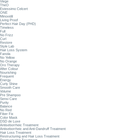
Viege
TheO
Estessimo Celcert
ONE
Minoxidil
Living Proof
Perfect Hair Day (PHD)
Timeless
Full
No Frizz
Curl
Restore
Style Lab
Hair Loss System
Fanola
No Yellow
No Orange
Oro Therapy
After Colour
Nourishing
Frequent
Energy
Curly Shine
Smooth Care
Volume
Pre Shampoo
Sensi Care
Purity
Balance
No Red
Fiber Fix
Color Mask
DSD de Luxe
Antiseborrheic Treatment
Antiseborrheic and Anti-Dandruff Treatment
Hair Loss Treatment
Restructuring and Hair Loss Treatment