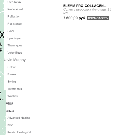
Oleo-Relax
ELEMIS PRO-COLLAGEN...
Супер сыворотка для лица, 15
Professional
мл
Reflection
3 600,00 руб
ПОСМОТРЕТЬ
Resistance
Soleil
Specifique
Thermiques
Volumifique
Kevin.Murphy
Colour
Rinses
Styling
Treatments
Washes
L'Alga
L'anza
Advanced Healing
KB2
Keratin Healing Oil