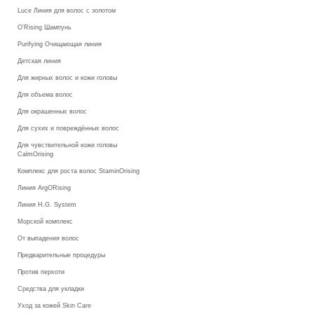
Luce Линия для волос с золотом
O’Rising Шампунь
Purifying Очищающая линия
Детская линия
Для жирных волос и кожи головы
Для объема волос
Для окрашенных волос
Для сухих и повреждённых волос
Для чувствительной кожи головы
CalmOrising
Комплекс для роста волос StaminOrising
Линия ArgORising
Линия H.G. System
Морской комплекс
От выпадения волос
Предварительные процедуры
Против перхоти
Средства для укладки
Уход за кожей Skin Care