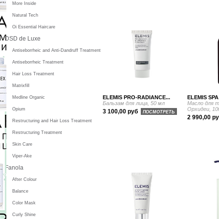
More Inside
Natural Tech
Oi Essential Haircare
DSD de Luxe
Antiseborrheic and Anti-Dandruff Treatment
Antiseborrheic Treatment
Hair Loss Treatment
Matrixfill
ELEMIS PRO-RADIANCE...
ELEMIS SPA
Medline Organic
Бальзам для лица, 50 мл
Масло для 
Орхидеи, 10
Opium
3 100,00 руб
ПОСМОТРЕТЬ
2 990,00 р
Restructuring and Hair Loss Treatment
Restructuring Treatment
Skin Care
Viper-Ake
Fanola
After Colour
Balance
Color Mask
Curly Shine