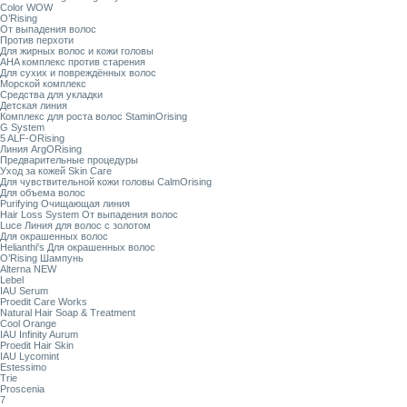
Color WOW
O’Rising
От выпадения волос
Против перхоти
Для жирных волос и кожи головы
AHA комплекс против старения
Для сухих и повреждённых волос
Морской комплекс
Средства для укладки
Детская линия
Комплекс для роста волос StaminOrising
G System
5 ALF-ORising
Линия ArgORising
Предварительные процедуры
Уход за кожей Skin Care
Для чувствительной кожи головы CalmOrising
Для объема волос
Purifying Очищающая линия
Hair Loss System От выпадения волос
Luce Линия для волос с золотом
Для окрашенных волос
Helianthi's Для окрашенных волос
O’Rising Шампунь
Alterna NEW
Lebel
IAU Serum
Proedit Care Works
Natural Hair Soap & Treatment
Cool Orange
IAU Infinity Aurum
Proedit Hair Skin
IAU Lycomint
Estessimo
Trie
Proscenia
7