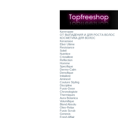
Категории
ОТ ВЫПАДЕНИЯ И ДЛЯ РОСТА ВОЛОС
КОСМЕТИКА ДЛЯ ВОЛОС
Kerastase
Elixir Ultime
Resistance
Soleil
Nutritive
Cristalliste
Reflection
Homme
Specifique
Dermo-Calm
Densifique
Initialiste
Aminexil
Couture Styling
Discipline
Fusio-Dose
Chronologiste
Thermiques
Aura Botanica
Volumifique
Blond Absolu
Oleo-Relax
Fusio Scrub
Genesis
Fresh Affair