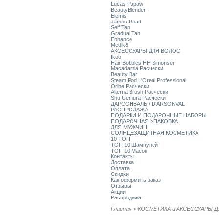
Lucas Papaw
BeautyBlender
Elemis
James Read
Self Tan
Gradual Tan
Enhance
Medik8
АКСЕССУАРЫ ДЛЯ ВОЛОС
Ikoo
Hair Bobbles HH Simonsen
Macadamia Расчески
Beauty Bar
Steam Pod L'Oreal Professional
Oribe Расчески
Alterna Brush Расчески
Shu Uemura Расчески
ДАРСОНВАЛЬ / D'ARSONVAL
РАСПРОДАЖА
ПОДАРКИ И ПОДАРОЧНЫЕ НАБОРЫ
ПОДАРОЧНАЯ УПАКОВКА
ДЛЯ МУЖЧИН
СОЛНЦЕЗАЩИТНАЯ КОСМЕТИКА
10 ТОП
ТОП 10 Шампуней
ТОП 10 Масок
Контакты
Доставка
Оплата
Скидки
Как оформить заказ
Отзывы
Акции
Распродажа
Главная
>
КОСМЕТИКА и АКСЕССУАРЫ Д