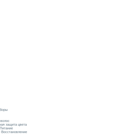
аборы
я волос
ьная защита цвета
 Питание
ое Восстановление