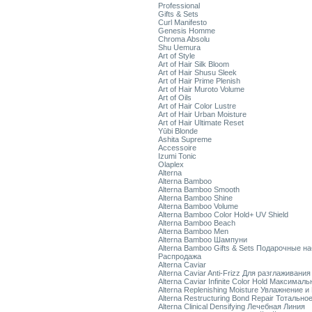
Professional
Gifts & Sets
Curl Manifesto
Genesis Homme
Chroma Absolu
Shu Uemura
Art of Style
Art of Hair Silk Bloom
Art of Hair Shusu Sleek
Art of Hair Prime Plenish
Art of Hair Muroto Volume
Art of Oils
Art of Hair Color Lustre
Art of Hair Urban Moisture
Art of Hair Ultimate Reset
Yūbi Blonde
Ashita Supreme
Accessoire
Izumi Tonic
Olaplex
Alterna
Alterna Bamboo
Alterna Bamboo Smooth
Alterna Bamboo Shine
Alterna Bamboo Volume
Alterna Bamboo Color Hold+ UV Shield
Alterna Bamboo Beach
Alterna Bamboo Men
Alterna Bamboo Шампуни
Alterna Bamboo Gifts & Sets Подарочные н
Распродажа
Alterna Caviar
Alterna Caviar Anti-Frizz Для разглаживани
Alterna Caviar Infinite Color Hold Максимал
Alterna Replenishing Moisture Увлажнение и
Alterna Restructuring Bond Repair Тотальн
Alterna Clinical Densifying Лечебная Линия