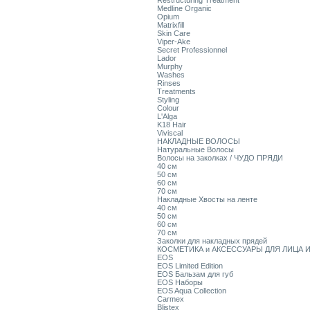
Restructuring Treatment
Medline Organic
Opium
Matrixfill
Skin Care
Viper-Ake
Secret Professionnel
Lador
Murphy
Washes
Rinses
Treatments
Styling
Colour
L'Alga
K18 Hair
Viviscal
НАКЛАДНЫЕ ВОЛОСЫ
Натуральные Волосы
Волосы на заколках / ЧУДО ПРЯДИ
40 см
50 см
60 см
70 см
Накладные Хвосты на ленте
40 см
50 см
60 см
70 см
Заколки для накладных прядей
КОСМЕТИКА и АКСЕССУАРЫ ДЛЯ ЛИЦА И
EOS
EOS Limited Edition
EOS Бальзам для губ
EOS Наборы
EOS Aqua Collection
Carmex
Blistex