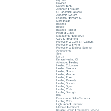
Big Size
Davines
Natural Tech
Authentic Formulas
Oi Essential Haircare
Alchemic System
Essential Haircare Su
More Inside
Balance
Boucle
Balance Relaxer
Heart of Glass
Macadamia Natural Oil
Care & Treatment
Professional Care & Treatment
Professional Styling
Professional Endless Summer
Accessories
Sets
L'anza
Keratin Healing Oil
Advanced Healing
Healing Colorcare
Healing Moisture
Healing Nourish
Healing Volume
Healing Pure
Healing Remedy
Healing Smooth
Healing Style
Healing Curls
Healing Strength
KB2
Professional Salon Services
Healing Color
High-Impact Haircolor
Ultimate Treatment
Keratin Healing Emergency Service