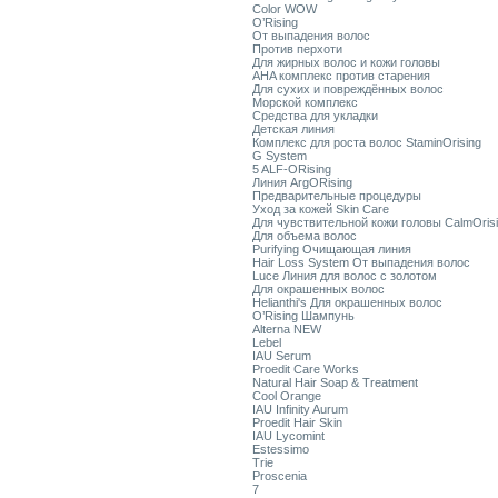
Color WOW
O’Rising
От выпадения волос
Против перхоти
Для жирных волос и кожи головы
AHA комплекс против старения
Для сухих и повреждённых волос
Морской комплекс
Средства для укладки
Детская линия
Комплекс для роста волос StaminOrising
G System
5 ALF-ORising
Линия ArgORising
Предварительные процедуры
Уход за кожей Skin Care
Для чувствительной кожи головы CalmOris
Для объема волос
Purifying Очищающая линия
Hair Loss System От выпадения волос
Luce Линия для волос с золотом
Для окрашенных волос
Helianthi's Для окрашенных волос
O’Rising Шампунь
Alterna NEW
Lebel
IAU Serum
Proedit Care Works
Natural Hair Soap & Treatment
Cool Orange
IAU Infinity Aurum
Proedit Hair Skin
IAU Lycomint
Estessimo
Trie
Proscenia
7