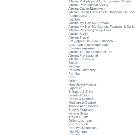
Alterna Multiplying Volume Тройной Объем
Alterna Professional Styling
Alterna Caviar Шампуни
Alterna Caviar Gifts & Sets Подарочные на
Распродажа
Big Size
Alterna My Hair My Canvas
Alterna My Hair My Canvas Textures & Curls
Alterna Renewing Scalp Care
Alterna Stylist
Alterna Travel
Set Дорожные и мини наборы
Шампуни и кондиционеры
Солнцезащитная
Alterna 10 The Science of Ten
Alterna Professional
Alterna Шампунь
Biosilk
Redken
Redken Chemistry
Pur Hair
CHI
Oribe
Magnificent Volume
Signature
Brilliance & Shine
Beautiful Color
Repair & Restore
Moisture & Control
Tools & Accessories
Body & Fragrance
Serene Scalp
Travel & Gifts
Oribe Шампунь
Run-Through
Renewal Remedies
Hair Alchemy