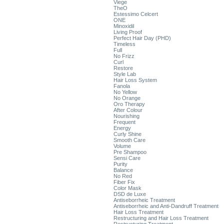
Viege
TheO
Estessimo Celcert
ONE
Minoxidil
Living Proof
Perfect Hair Day (PHD)
Timeless
Full
No Frizz
Curl
Restore
Style Lab
Hair Loss System
Fanola
No Yellow
No Orange
Oro Therapy
After Colour
Nourishing
Frequent
Energy
Curly Shine
Smooth Care
Volume
Pre Shampoo
Sensi Care
Purity
Balance
No Red
Fiber Fix
Color Mask
DSD de Luxe
Antiseborrheic Treatment
Antiseborrheic and Anti-Dandruff Treatment
Hair Loss Treatment
Restructuring and Hair Loss Treatment