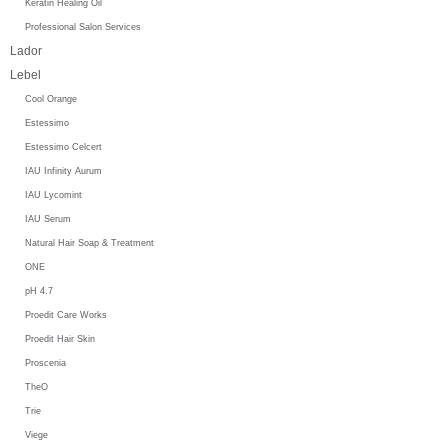
Keratin Healing Oil
Professional Salon Services
Lador
Lebel
Cool Orange
Estessimo
Estessimo Celcert
IAU Infinity Aurum
IAU Lycomint
IAU Serum
Natural Hair Soap & Treatment
ONE
pH 4.7
Proedit Care Works
Proedit Hair Skin
Proscenia
TheO
Trie
Viege