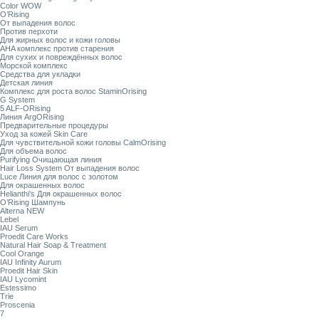
Color WOW
O’Rising
От выпадения волос
Против перхоти
Для жирных волос и кожи головы
AHA комплекс против старения
Для сухих и повреждённых волос
Морской комплекс
Средства для укладки
Детская линия
Комплекс для роста волос StaminOrising
G System
5 ALF-ORising
Линия ArgORising
Предварительные процедуры
Уход за кожей Skin Care
Для чувствительной кожи головы CalmOrising
Для объема волос
Purifying Очищающая линия
Hair Loss System От выпадения волос
Luce Линия для волос с золотом
Для окрашенных волос
Helianthi's Для окрашенных волос
O’Rising Шампунь
Alterna NEW
Lebel
IAU Serum
Proedit Care Works
Natural Hair Soap & Treatment
Cool Orange
IAU Infinity Aurum
Proedit Hair Skin
IAU Lycomint
Estessimo
Trie
Proscenia
7