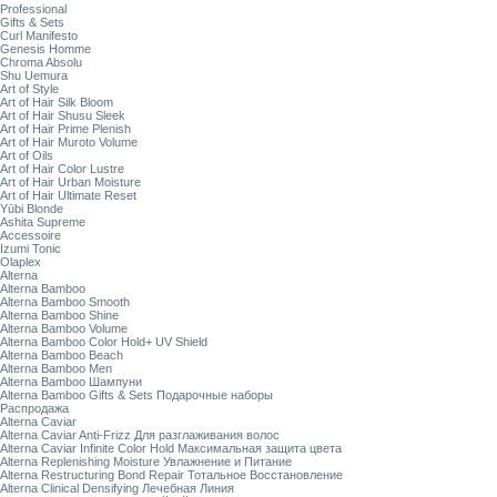
Professional
Gifts & Sets
Curl Manifesto
Genesis Homme
Chroma Absolu
Shu Uemura
Art of Style
Art of Hair Silk Bloom
Art of Hair Shusu Sleek
Art of Hair Prime Plenish
Art of Hair Muroto Volume
Art of Oils
Art of Hair Color Lustre
Art of Hair Urban Moisture
Art of Hair Ultimate Reset
Yūbi Blonde
Ashita Supreme
Accessoire
Izumi Tonic
Olaplex
Alterna
Alterna Bamboo
Alterna Bamboo Smooth
Alterna Bamboo Shine
Alterna Bamboo Volume
Alterna Bamboo Color Hold+ UV Shield
Alterna Bamboo Beach
Alterna Bamboo Men
Alterna Bamboo Шампуни
Alterna Bamboo Gifts & Sets Подарочные наборы
Распродажа
Alterna Caviar
Alterna Caviar Anti-Frizz Для разглаживания волос
Alterna Caviar Infinite Color Hold Максимальная защита цвета
Alterna Replenishing Moisture Увлажнение и Питание
Alterna Restructuring Bond Repair Тотальное Восстановление
Alterna Clinical Densifying Лечебная Линия