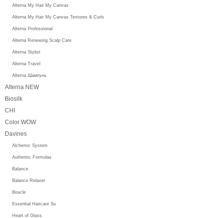
Alterna My Hair My Canvas
Alterna My Hair My Canvas Textures & Curls
Alterna Professional
Alterna Renewing Scalp Care
Alterna Stylist
Alterna Travel
Alterna Шампунь
Alterna NEW
Biosilk
CHI
Color WOW
Davines
Alchemic System
Authentic Formulas
Balance
Balance Relaxer
Boucle
Essential Haircare Su
Heart of Glass