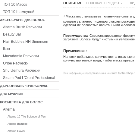
ОПИСАНИЕ
ПОХОЖИЕ ПРОДУКТЫ ...
ЛИ
ТОП 10 Масок
ТОП 10 Шампуней
⭐️Маска восстанавливает жизненные силы и 
АКСЕССУАРЫ ДЛЯ ВОЛОС
которые увлажняют и делают локоны роскошн
сделают их полностью напитанными и соблаз
Alterna Brush Расчески
Beauty Bar
Преимущества
: Специализированная формул
загрязнит. Волосы будут чистыми и увлажнен
Hair Bobbles HH Simonsen
Ikoo
Применение:
Macadamia Расчески
Нанести небольшое количество на влажные во
количество теплой воды, чтобы маска превра
Oribe Расчески
Shu Uemura Расчески
Steam Pod L'Oreal Professional
ДАРСОНВАЛЬ / D'ARSONVAL
ДЛЯ МУЖЧИН
КОСМЕТИКА ДЛЯ ВОЛОС
Alterna
Alterna 10 The Science of Ten
Alterna Bamboo
Alterna Caviar