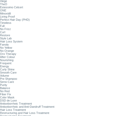
Viege
TheO
Estessimo Celcert
ONE
Minoxidil
Living Proof
Perfect Hair Day (PHD)
Timeless
Full
No Frizz
Curl
Restore
Style Lab
Hair Loss System
Fanola
No Yellow
No Orange
Oro Therapy
After Colour
Nourishing
Frequent
Energy
Curly Shine
Smooth Care
Volume
Pre Shampoo
Sensi Care
Purity
Balance
No Red
Fiber Fix
Color Mask
DSD de Luxe
Antiseborrheic Treatment
Antiseborrheic and Anti-Dandruff Treatment
Hair Loss Treatment
Restructuring and Hair Loss Treatment