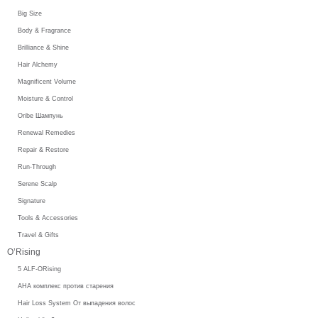
Big Size
Body & Fragrance
Brilliance & Shine
Hair Alchemy
Magnificent Volume
Moisture & Control
Oribe Шампунь
Renewal Remedies
Repair & Restore
Run-Through
Serene Scalp
Signature
Tools & Accessories
Travel & Gifts
O’Rising
5 ALF-ORising
AHA комплекс против старения
Hair Loss System От выпадения волос