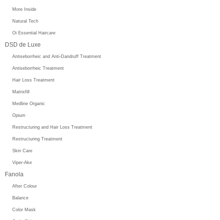
More Inside
Natural Tech
Oi Essential Haircare
DSD de Luxe
Antiseborrheic and Anti-Dandruff Treatment
Antiseborrheic Treatment
Hair Loss Treatment
Matrixfill
Medline Organic
Opium
Restructuring and Hair Loss Treatment
Restructuring Treatment
Skin Care
Viper-Ake
Fanola
After Colour
Balance
Color Mask