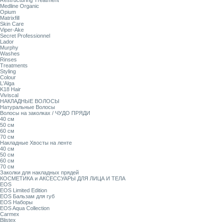
Restructuring Treatment
Medline Organic
Opium
Matrixfill
Skin Care
Viper-Ake
Secret Professionnel
Lador
Murphy
Washes
Rinses
Treatments
Styling
Colour
L'Alga
K18 Hair
Viviscal
НАКЛАДНЫЕ ВОЛОСЫ
Натуральные Волосы
Волосы на заколках / ЧУДО ПРЯДИ
40 см
50 см
60 см
70 см
Накладные Хвосты на ленте
40 см
50 см
60 см
70 см
Заколки для накладных прядей
КОСМЕТИКА и АКСЕССУАРЫ ДЛЯ ЛИЦА И ТЕЛА
EOS
EOS Limited Edition
EOS Бальзам для губ
EOS Наборы
EOS Aqua Collection
Carmex
Blistex