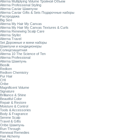
Alterna Multiplying Volume Тройной Объем
Alterna Professional Styling
Alterna Caviar Шампуни
Alterna Caviar Gifts & Sets Подарочные наборы
Распродажа
Big Size
Alterna My Hair My Canvas
Alterna My Hair My Canvas Textures & Curls
Alterna Renewing Scalp Care
Alterna Stylist
Alterna Travel
Set Дорожные и мини наборы
Шампуни и кондиционеры
Солнцезащитная
Alterna 10 The Science of Ten
Alterna Professional
Alterna Шампунь
Biosilk
Redken
Redken Chemistry
Pur Hair
CHI
Oribe
Magnificent Volume
Signature
Brilliance & Shine
Beautiful Color
Repair & Restore
Moisture & Control
Tools & Accessories
Body & Fragrance
Serene Scalp
Travel & Gifts
Oribe Шампунь
Run-Through
Renewal Remedies
Hair Alchemy