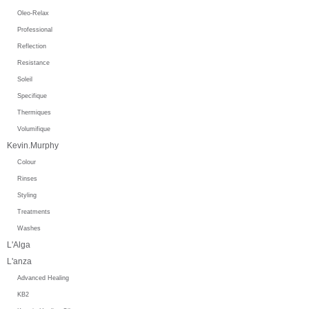
Oleo-Relax
Professional
Reflection
Resistance
Soleil
Specifique
Thermiques
Volumifique
Kevin.Murphy
Colour
Rinses
Styling
Treatments
Washes
L'Alga
L'anza
Advanced Healing
KB2