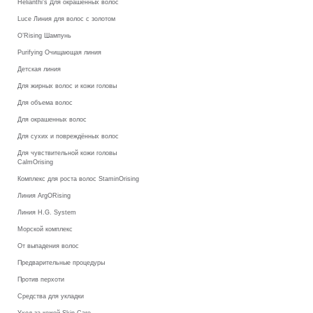
Helianthi's Для окрашенных волос
Luce Линия для волос с золотом
O’Rising Шампунь
Purifying Очищающая линия
Детская линия
Для жирных волос и кожи головы
Для объема волос
Для окрашенных волос
Для сухих и повреждённых волос
Для чувствительной кожи головы
CalmOrising
Комплекс для роста волос StaminOrising
Линия ArgORising
Линия H.G. System
Морской комплекс
От выпадения волос
Предварительные процедуры
Против перхоти
Средства для укладки
Уход за кожей Skin Care