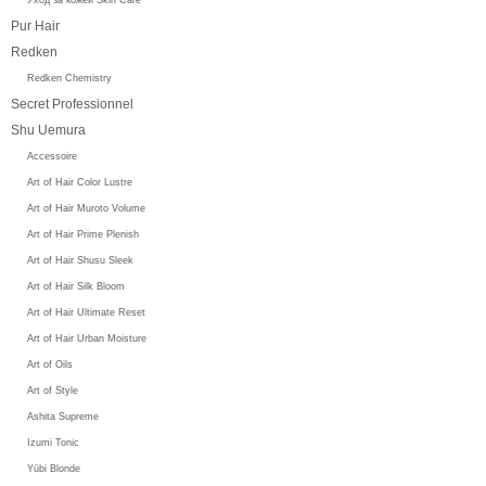
Pur Hair
Redken
Redken Chemistry
Secret Professionnel
Shu Uemura
Accessoire
Art of Hair Color Lustre
Art of Hair Muroto Volume
Art of Hair Prime Plenish
Art of Hair Shusu Sleek
Art of Hair Silk Bloom
Art of Hair Ultimate Reset
Art of Hair Urban Moisture
Art of Oils
Art of Style
Ashita Supreme
Izumi Tonic
Yūbi Blonde