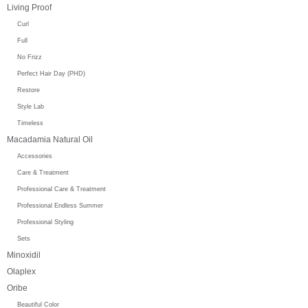
Living Proof
Curl
Full
No Frizz
Perfect Hair Day (PHD)
Restore
Style Lab
Timeless
Macadamia Natural Oil
Accessories
Care & Treatment
Professional Care & Treatment
Professional Endless Summer
Professional Styling
Sets
Minoxidil
Olaplex
Oribe
Beautiful Color