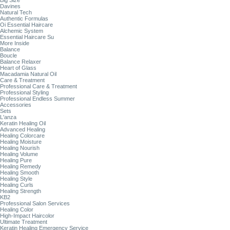
Big Size
Davines
Natural Tech
Authentic Formulas
Oi Essential Haircare
Alchemic System
Essential Haircare Su
More Inside
Balance
Boucle
Balance Relaxer
Heart of Glass
Macadamia Natural Oil
Care & Treatment
Professional Care & Treatment
Professional Styling
Professional Endless Summer
Accessories
Sets
L'anza
Keratin Healing Oil
Advanced Healing
Healing Colorcare
Healing Moisture
Healing Nourish
Healing Volume
Healing Pure
Healing Remedy
Healing Smooth
Healing Style
Healing Curls
Healing Strength
KB2
Professional Salon Services
Healing Color
High-Impact Haircolor
Ultimate Treatment
Keratin Healing Emergency Service