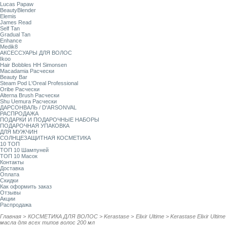
Lucas Papaw
BeautyBlender
Elemis
James Read
Self Tan
Gradual Tan
Enhance
Medik8
АКСЕССУАРЫ ДЛЯ ВОЛОС
Ikoo
Hair Bobbles HH Simonsen
Macadamia Расчески
Beauty Bar
Steam Pod L'Oreal Professional
Oribe Расчески
Alterna Brush Расчески
Shu Uemura Расчески
ДАРСОНВАЛЬ / D'ARSONVAL
РАСПРОДАЖА
ПОДАРКИ И ПОДАРОЧНЫЕ НАБОРЫ
ПОДАРОЧНАЯ УПАКОВКА
ДЛЯ МУЖЧИН
СОЛНЦЕЗАЩИТНАЯ КОСМЕТИКА
10 ТОП
ТОП 10 Шампуней
ТОП 10 Масок
Контакты
Доставка
Оплата
Скидки
Как оформить заказ
Отзывы
Акции
Распродажа
Главная
>
КОСМЕТИКА ДЛЯ ВОЛОС
>
Kerastase
>
Elixir Ultime
>
Kerastase Elixir Ult
масла для всех типов волос 200 мл