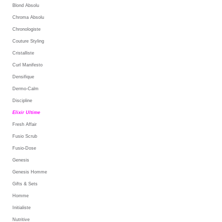
Blond Absolu
Chroma Absolu
Chronologiste
Couture Styling
Cristalliste
Curl Manifesto
Densifique
Dermo-Calm
Discipline
Elixir Ultime
Fresh Affair
Fusio Scrub
Fusio-Dose
Genesis
Genesis Homme
Gifts & Sets
Homme
Initialiste
Nutritive