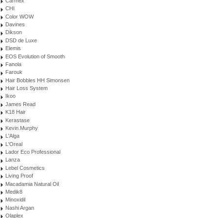
Carmex
CHI
Color WOW
Davines
Dikson
DSD de Luxe
Elemis
EOS Evolution of Smooth
Fanola
Farouk
Hair Bobbles HH Simonsen
Hair Loss System
Ikoo
James Read
K18 Hair
Kerastase
Kevin.Murphy
L'Alga
L'Oreal
Lador Eco Professional
Lanza
Lebel Cosmetics
Living Proof
Macadamia Natural Oil
Medik8
Minoxidil
Nashi Argan
Olaplex