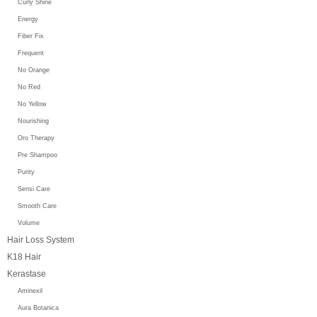
Curly Shine
Energy
Fiber Fix
Frequent
No Orange
No Red
No Yellow
Nourishing
Oro Therapy
Pre Shampoo
Purity
Sensi Care
Smooth Care
Volume
Hair Loss System
K18 Hair
Kerastase
Aminexil
Aura Botanica