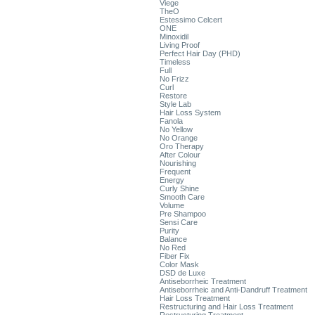
Viege
TheO
Estessimo Celcert
ONE
Minoxidil
Living Proof
Perfect Hair Day (PHD)
Timeless
Full
No Frizz
Curl
Restore
Style Lab
Hair Loss System
Fanola
No Yellow
No Orange
Oro Therapy
After Colour
Nourishing
Frequent
Energy
Curly Shine
Smooth Care
Volume
Pre Shampoo
Sensi Care
Purity
Balance
No Red
Fiber Fix
Color Mask
DSD de Luxe
Antiseborrheic Treatment
Antiseborrheic and Anti-Dandruff Treatment
Hair Loss Treatment
Restructuring and Hair Loss Treatment