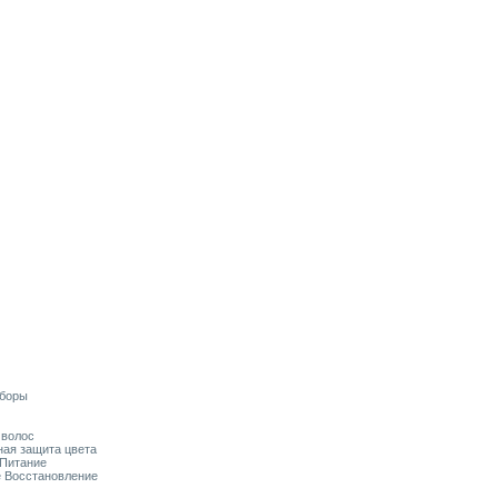
аборы
я волос
ьная защита цвета
 Питание
ое Восстановление