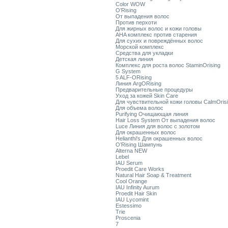
Color WOW
O’Rising
От выпадения волос
Против перхоти
Для жирных волос и кожи головы
AHA комплекс против старения
Для сухих и повреждённых волос
Морской комплекс
Средства для укладки
Детская линия
Комплекс для роста волос StaminOrising
G System
5 ALF-ORising
Линия ArgORising
Предварительные процедуры
Уход за кожей Skin Care
Для чувствительной кожи головы CalmOris
Для объема волос
Purifying Очищающая линия
Hair Loss System От выпадения волос
Luce Линия для волос с золотом
Для окрашенных волос
Helianthi's Для окрашенных волос
O’Rising Шампунь
Alterna NEW
Lebel
IAU Serum
Proedit Care Works
Natural Hair Soap & Treatment
Cool Orange
IAU Infinity Aurum
Proedit Hair Skin
IAU Lycomint
Estessimo
Trie
Proscenia
7