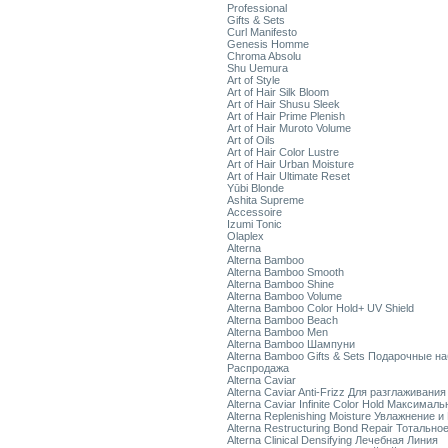
Professional
Gifts & Sets
Curl Manifesto
Genesis Homme
Chroma Absolu
Shu Uemura
Art of Style
Art of Hair Silk Bloom
Art of Hair Shusu Sleek
Art of Hair Prime Plenish
Art of Hair Muroto Volume
Art of Oils
Art of Hair Color Lustre
Art of Hair Urban Moisture
Art of Hair Ultimate Reset
Yūbi Blonde
Ashita Supreme
Accessoire
Izumi Tonic
Olaplex
Alterna
Alterna Bamboo
Alterna Bamboo Smooth
Alterna Bamboo Shine
Alterna Bamboo Volume
Alterna Bamboo Color Hold+ UV Shield
Alterna Bamboo Beach
Alterna Bamboo Men
Alterna Bamboo Шампуни
Alterna Bamboo Gifts & Sets Подарочные н
Распродажа
Alterna Caviar
Alterna Caviar Anti-Frizz Для разглаживани
Alterna Caviar Infinite Color Hold Максимал
Alterna Replenishing Moisture Увлажнение и
Alterna Restructuring Bond Repair Тотальн
Alterna Clinical Densifying Лечебная Линия