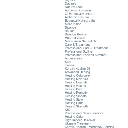
Big Size
Davines
Natural Tech
Authentic Formulas
Oi Essential Haircare
Alchemic System
Essential Haircare Su
More Inside
Balance
Boucle
Balance Relaxer
Heart of Glass
Macadamia Natural Oil
Care & Treatment
Professional Care & Treatment
Professional Styling
Professional Endless Summer
Accessories
Sets
L'anza
Keratin Healing Oil
Advanced Healing
Healing Colorcare
Healing Moisture
Healing Nourish
Healing Volume
Healing Pure
Healing Remedy
Healing Smooth
Healing Style
Healing Curls
Healing Strength
KB2
Professional Salon Services
Healing Color
High-Impact Haircolor
Ultimate Treatment
Keratin Healing Emergency Service