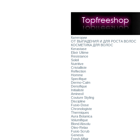
Категории
ОТ ВЫПАДЕНИЯ И ДЛЯ РОСТА ВОЛОС
КОСМЕТИКА ДЛЯ ВОЛОС
Kerastase
Elixir Ultime
Resistance
Soleil
Nutritive
Cristalliste
Reflection
Homme
Specifique
Dermo-Calm
Densifique
Initialiste
Aminexil
Couture Styling
Discipline
Fusio-Dose
Chronologiste
Thermiques
Aura Botanica
Volumifique
Blond Absolu
Oleo-Relax
Fusio Scrub
Genesis
Fresh Affair