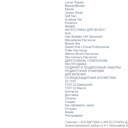
Lucas Papaw
BeautyBlender
Elemis
James Read
Self Tan
Gradual Tan
Enhance
Medik8
АКСЕССУАРЫ ДЛЯ ВОЛОС
Ikoo
Hair Bobbles HH Simonsen
Macadamia Расчески
Beauty Bar
Steam Pod L'Oreal Professional
Oribe Расчески
Alterna Brush Расчески
Shu Uemura Расчески
ДАРСОНВАЛЬ / D'ARSONVAL
РАСПРОДАЖА
ПОДАРКИ И ПОДАРОЧНЫЕ НАБОРЫ
ПОДАРОЧНАЯ УПАКОВКА
ДЛЯ МУЖЧИН
СОЛНЦЕЗАЩИТНАЯ КОСМЕТИКА
10 ТОП
ТОП 10 Шампуней
ТОП 10 Масок
Контакты
Доставка
Оплата
Скидки
Как оформить заказ
Отзывы
Акции
Распродажа
Главная
>
КОСМЕТИКА и АКСЕССУАРЫ Д
Лимитированый набор из 4-x бальзамов д