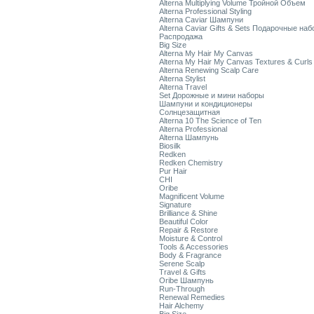
Alterna Multiplying Volume Тройной Объем
Alterna Professional Styling
Alterna Caviar Шампуни
Alterna Caviar Gifts & Sets Подарочные на
Распродажа
Big Size
Alterna My Hair My Canvas
Alterna My Hair My Canvas Textures & Curls
Alterna Renewing Scalp Care
Alterna Stylist
Alterna Travel
Set Дорожные и мини наборы
Шампуни и кондиционеры
Солнцезащитная
Alterna 10 The Science of Ten
Alterna Professional
Alterna Шампунь
Biosilk
Redken
Redken Chemistry
Pur Hair
CHI
Oribe
Magnificent Volume
Signature
Brilliance & Shine
Beautiful Color
Repair & Restore
Moisture & Control
Tools & Accessories
Body & Fragrance
Serene Scalp
Travel & Gifts
Oribe Шампунь
Run-Through
Renewal Remedies
Hair Alchemy