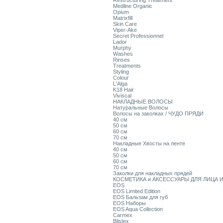
Restructuring Treatment
Medline Organic
Opium
Matrixfill
Skin Care
Viper-Ake
Secret Professionnel
Lador
Murphy
Washes
Rinses
Treatments
Styling
Colour
L'Alga
K18 Hair
Viviscal
НАКЛАДНЫЕ ВОЛОСЫ
Натуральные Волосы
Волосы на заколках / ЧУДО ПРЯДИ
40 см
50 см
60 см
70 см
Накладные Хвосты на ленте
40 см
50 см
60 см
70 см
Заколки для накладных прядей
КОСМЕТИКА и АКСЕССУАРЫ ДЛЯ ЛИЦА И
EOS
EOS Limited Edition
EOS Бальзам для губ
EOS Наборы
EOS Aqua Collection
Carmex
Blistex