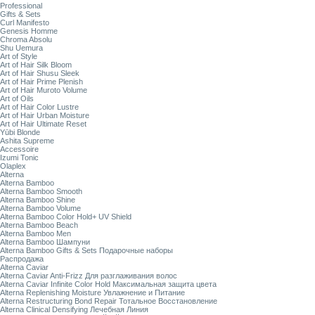
Professional
Gifts & Sets
Curl Manifesto
Genesis Homme
Chroma Absolu
Shu Uemura
Art of Style
Art of Hair Silk Bloom
Art of Hair Shusu Sleek
Art of Hair Prime Plenish
Art of Hair Muroto Volume
Art of Oils
Art of Hair Color Lustre
Art of Hair Urban Moisture
Art of Hair Ultimate Reset
Yūbi Blonde
Ashita Supreme
Accessoire
Izumi Tonic
Olaplex
Alterna
Alterna Bamboo
Alterna Bamboo Smooth
Alterna Bamboo Shine
Alterna Bamboo Volume
Alterna Bamboo Color Hold+ UV Shield
Alterna Bamboo Beach
Alterna Bamboo Men
Alterna Bamboo Шампуни
Alterna Bamboo Gifts & Sets Подарочные наборы
Распродажа
Alterna Caviar
Alterna Caviar Anti-Frizz Для разглаживания волос
Alterna Caviar Infinite Color Hold Максимальная защита цвета
Alterna Replenishing Moisture Увлажнение и Питание
Alterna Restructuring Bond Repair Тотальное Восстановление
Alterna Clinical Densifying Лечебная Линия