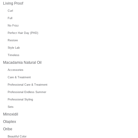
Living Proof
Curl
Full
No Frizz
Perfect Hair Day (PHD)
Restore
Style Lab
Timeless
Macadamia Natural Oil
Accessories
Care & Treatment
Professional Care & Treatment
Professional Endless Summer
Professional Styling
Sets
Minoxidil
Olaplex
Oribe
Beautiful Color