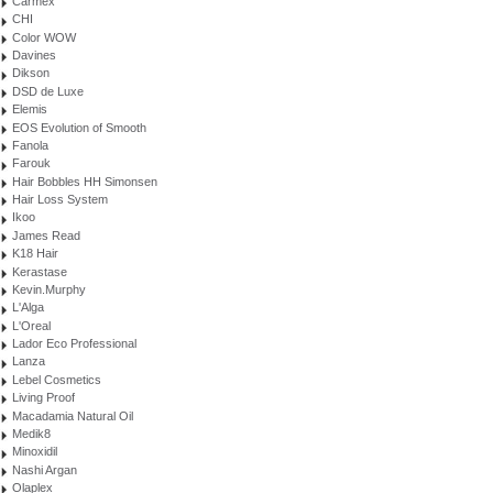
Carmex
CHI
Color WOW
Davines
Dikson
DSD de Luxe
Elemis
EOS Evolution of Smooth
Fanola
Farouk
Hair Bobbles HH Simonsen
Hair Loss System
Ikoo
James Read
K18 Hair
Kerastase
Kevin.Murphy
L'Alga
L'Oreal
Lador Eco Professional
Lanza
Lebel Cosmetics
Living Proof
Macadamia Natural Oil
Medik8
Minoxidil
Nashi Argan
Olaplex