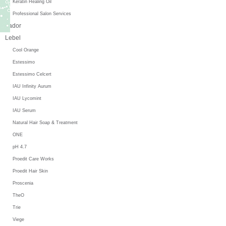
Keratin Healing Oil
Professional Salon Services
Lador
Lebel
Cool Orange
Estessimo
Estessimo Celcert
IAU Infinity Aurum
IAU Lycomint
IAU Serum
Natural Hair Soap & Treatment
ONE
pH 4.7
Proedit Care Works
Proedit Hair Skin
Proscenia
TheO
Trie
Viege