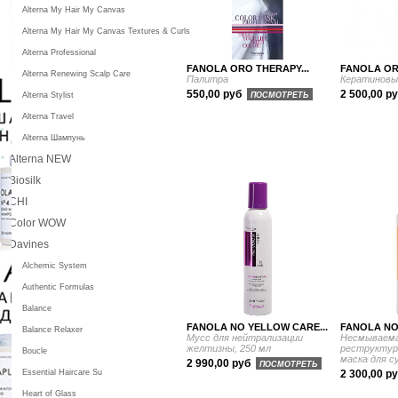
Alterna My Hair My Canvas
Alterna My Hair My Canvas Textures & Curls
Alterna Professional
FANOLA ORO THERAPY...
FANOLA OR
Alterna Renewing Scalp Care
Палитра
Кератиновый
550,00 руб
2 500,00 р
Alterna Stylist
ПОСМОТРЕТЬ
Alterna Travel
Alterna Шампунь
Alterna NEW
Biosilk
CHI
Color WOW
Davines
Alchemic System
Authentic Formulas
Balance
FANOLA NO YELLOW CARE...
FANOLA NOU
Balance Relaxer
Мусс для нейтрализации
Несмываем
желтизны, 250 мл
реструктур
Boucle
маска для с
2 990,00 руб
ПОСМОТРЕТЬ
Essential Haircare Su
2 300,00 р
Heart of Glass