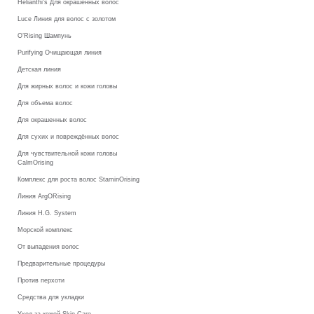
Helianthi's Для окрашенных волос
Luce Линия для волос с золотом
O’Rising Шампунь
Purifying Очищающая линия
Детская линия
Для жирных волос и кожи головы
Для объема волос
Для окрашенных волос
Для сухих и повреждённых волос
Для чувствительной кожи головы
CalmOrising
Комплекс для роста волос StaminOrising
Линия ArgORising
Линия H.G. System
Морской комплекс
От выпадения волос
Предварительные процедуры
Против перхоти
Средства для укладки
Уход за кожей Skin Care