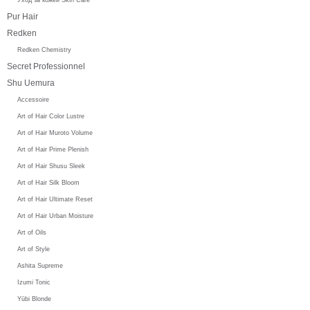
Pur Hair
Redken
Redken Chemistry
Secret Professionnel
Shu Uemura
Accessoire
Art of Hair Color Lustre
Art of Hair Muroto Volume
Art of Hair Prime Plenish
Art of Hair Shusu Sleek
Art of Hair Silk Bloom
Art of Hair Ultimate Reset
Art of Hair Urban Moisture
Art of Oils
Art of Style
Ashita Supreme
Izumi Tonic
Yūbi Blonde