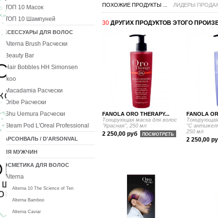
ПОХОЖИЕ ПРОДУКТЫ ...
ЛИДЕРЫ ПРОДА
ТОП 10 Масок
ТОП 10 Шампуней
30
ДРУГИХ ПРОДУКТОВ ЭТОГО ПРОИЗ
АКСЕССУАРЫ ДЛЯ ВОЛОС
Alterna Brush Расчески
Beauty Bar
Hair Bobbles HH Simonsen
Ikoo
Macadamia Расчески
Oribe Расчески
Shu Uemura Расчески
FANOLA ORO THERAPY...
FANOLA OR
Тонирующая маска для волос
Тонирующая
Steam Pod L'Oreal Professional
"Красная", 250 мл
"С антижел
250 мл
2 250,00 руб
ПОСМОТРЕТЬ
ДАРСОНВАЛЬ / D'ARSONVAL
2 250,00 р
ДЛЯ МУЖЧИН
КОСМЕТИКА ДЛЯ ВОЛОС
Alterna
Alterna 10 The Science of Ten
Alterna Bamboo
Alterna Caviar