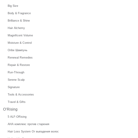
Big Size
Body & Fragrance
Brilliance & Shine
Hair Alchemy
Magnificent Volume
Moisture & Control
Oribe Шампунь
Renewal Remedies
Repair & Restore
Run-Through
Serene Scalp
Signature
Tools & Accessories
Travel & Gifts
O’Rising
5 ALF-ORising
AHA комплекс против старения
Hair Loss System От выпадения волос