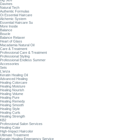
Big Size
Davines
Natural Tech
Authentic Formulas
Oi Essential Haircare
Alchemic System
Essential Haircare Su
More Inside
Balance
Boucle
Balance Relaxer
Heart of Glass
Macadamia Natural Oil
Care & Treatment
Professional Care & Treatment
Professional Styling
Professional Endless Summer
Accessories
Sets
L'anza
Keratin Healing Oil
Advanced Healing
Healing Colorcare
Healing Moisture
Healing Nourish
Healing Volume
Healing Pure
Healing Remedy
Healing Smooth
Healing Style
Healing Curls
Healing Strength
KB2
Professional Salon Services
Healing Color
High-Impact Haircolor
Ultimate Treatment
Keratin Healing Emergency Service