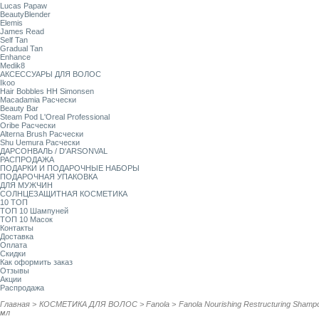
Lucas Papaw
BeautyBlender
Elemis
James Read
Self Tan
Gradual Tan
Enhance
Medik8
АКСЕССУАРЫ ДЛЯ ВОЛОС
Ikoo
Hair Bobbles HH Simonsen
Macadamia Расчески
Beauty Bar
Steam Pod L'Oreal Professional
Oribe Расчески
Alterna Brush Расчески
Shu Uemura Расчески
ДАРСОНВАЛЬ / D'ARSONVAL
РАСПРОДАЖА
ПОДАРКИ И ПОДАРОЧНЫЕ НАБОРЫ
ПОДАРОЧНАЯ УПАКОВКА
ДЛЯ МУЖЧИН
СОЛНЦЕЗАЩИТНАЯ КОСМЕТИКА
10 ТОП
ТОП 10 Шампуней
ТОП 10 Масок
Контакты
Доставка
Оплата
Скидки
Как оформить заказ
Отзывы
Акции
Распродажа
Главная
>
КОСМЕТИКА ДЛЯ ВОЛОС
>
Fanola
>
Fanola Nourishing Restructuring Sh
мл