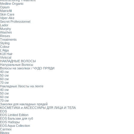
Restructuring Treatment
Medline Organic
Opium
Matrixfill
Skin Care
Viper-Ake
Secret Professionnel
Lador
Murphy
Washes
Rinses
Treatments
Styling
Colour
L'Alga
K18 Hair
Viviscal
НАКЛАДНЫЕ ВОЛОСЫ
Натуральные Волосы
Волосы на заколках / ЧУДО ПРЯДИ
40 см
50 см
60 см
70 см
Накладные Хвосты на ленте
40 см
50 см
60 см
70 см
Заколки для накладных прядей
КОСМЕТИКА и АКСЕССУАРЫ ДЛЯ ЛИЦА И ТЕЛА
EOS
EOS Limited Edition
EOS Бальзам для губ
EOS Наборы
EOS Aqua Collection
Carmex
Blistex