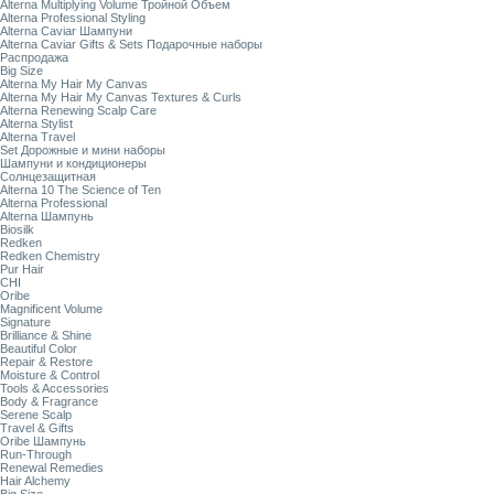
Alterna Multiplying Volume Тройной Объем
Alterna Professional Styling
Alterna Caviar Шампуни
Alterna Caviar Gifts & Sets Подарочные наборы
Распродажа
Big Size
Alterna My Hair My Canvas
Alterna My Hair My Canvas Textures & Curls
Alterna Renewing Scalp Care
Alterna Stylist
Alterna Travel
Set Дорожные и мини наборы
Шампуни и кондиционеры
Солнцезащитная
Alterna 10 The Science of Ten
Alterna Professional
Alterna Шампунь
Biosilk
Redken
Redken Chemistry
Pur Hair
CHI
Oribe
Magnificent Volume
Signature
Brilliance & Shine
Beautiful Color
Repair & Restore
Moisture & Control
Tools & Accessories
Body & Fragrance
Serene Scalp
Travel & Gifts
Oribe Шампунь
Run-Through
Renewal Remedies
Hair Alchemy