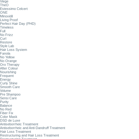
Viege
TheO
Estessimo Celcert
ONE
Minoxidil
Living Proof
Perfect Hair Day (PHD)
Timeless
Full
No Frizz
Curl
Restore
Style Lab
Hair Loss System
Fanola
No Yellow
No Orange
Oro Therapy
After Colour
Nourishing
Frequent
Energy
Curly Shine
Smooth Care
Volume
Pre Shampoo
Sensi Care
Purity
Balance
No Red
Fiber Fix
Color Mask
DSD de Luxe
Antiseborrheic Treatment
Antiseborrheic and Anti-Dandruff Treatment
Hair Loss Treatment
Restructuring and Hair Loss Treatment