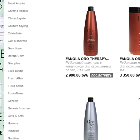
Blond Absolu
Chroma Absolu
Chronologiste
Couture Styling
Cristalliste
Curl Manifesto
Densifique
Dermo-Calm
FANOLA ORO THERAPY...
FANOLA OR
Рубиновый шампунь с
Рубиновая м
Discipline
кератином для окрашенных
для окрашен
волос, 1000 мл
мл
Elixir Ultime
2 990,00 руб
3 350,00 р
ПОСМОТРЕТЬ
Fresh Affair
Fusio Scrub
Fusio-Dose
Genesis
Genesis Homme
Gifts & Sets
Homme
Initialiste
Nutritive