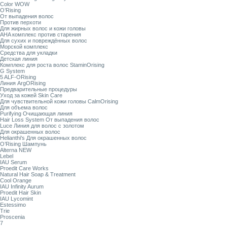
Color WOW
O’Rising
От выпадения волос
Против перхоти
Для жирных волос и кожи головы
AHA комплекс против старения
Для сухих и повреждённых волос
Морской комплекс
Средства для укладки
Детская линия
Комплекс для роста волос StaminOrising
G System
5 ALF-ORising
Линия ArgORising
Предварительные процедуры
Уход за кожей Skin Care
Для чувствительной кожи головы CalmOrising
Для объема волос
Purifying Очищающая линия
Hair Loss System От выпадения волос
Luce Линия для волос с золотом
Для окрашенных волос
Helianthi's Для окрашенных волос
O’Rising Шампунь
Alterna NEW
Lebel
IAU Serum
Proedit Care Works
Natural Hair Soap & Treatment
Cool Orange
IAU Infinity Aurum
Proedit Hair Skin
IAU Lycomint
Estessimo
Trie
Proscenia
7