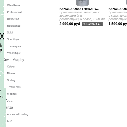
Oleo-Relax
FANOLA ORO THERAPY...
FANOLA OR
Бриллиантовый шампунь с
Бриллианто
Professional
кератином для
с кератином
реконструкции волос, 1000 мл
реконструкц
Reflection
2 990,00 руб
1 590,00 р
ПОСМОТРЕТЬ
Resistance
Soleil
Specifique
Thermiques
Volumifique
Kevin.Murphy
Colour
Rinses
Styling
Treatments
Washes
L'Alga
L'anza
Advanced Healing
KB2