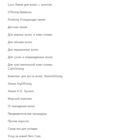
Luce Линия для волос с золотом
O’Rising Шампунь
Purifying Очищающая линия
Детская линия
Для жирных волос и кожи головы
Для объема волос
Для окрашенных волос
Для сухих и повреждённых волос
Для чувствительной кожи головы
CalmOrising
Комплекс для роста волос StaminOrising
Линия ArgORising
Линия H.G. System
Морской комплекс
От выпадения волос
Предварительные процедуры
Против перхоти
Средства для укладки
Уход за кожей Skin Care