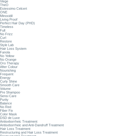
Viege
TheO
Estessimo Celcert
ONE
Minoxidil
Living Proof
Perfect Hair Day (PHD)
Timeless
Full
No Frizz
Curl
Restore
Style Lab
Hair Loss System
Fanola
No Yellow
No Orange
Oro Therapy
After Colour
Nourishing
Frequent
Energy
Curly Shine
Smooth Care
Volume
Pre Shampoo
Sensi Care
Purity
Balance
No Red
Fiber Fix
Color Mask
DSD de Luxe
Antiseborrheic Treatment
Antiseborrheic and Anti-Dandruff Treatment
Hair Loss Treatment
Restructuring and Hair Loss Treatment