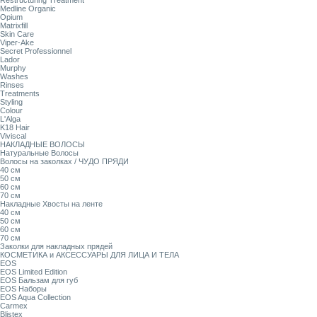
Restructuring Treatment
Medline Organic
Opium
Matrixfill
Skin Care
Viper-Ake
Secret Professionnel
Lador
Murphy
Washes
Rinses
Treatments
Styling
Colour
L'Alga
K18 Hair
Viviscal
НАКЛАДНЫЕ ВОЛОСЫ
Натуральные Волосы
Волосы на заколках / ЧУДО ПРЯДИ
40 см
50 см
60 см
70 см
Накладные Хвосты на ленте
40 см
50 см
60 см
70 см
Заколки для накладных прядей
КОСМЕТИКА и АКСЕССУАРЫ ДЛЯ ЛИЦА И ТЕЛА
EOS
EOS Limited Edition
EOS Бальзам для губ
EOS Наборы
EOS Aqua Collection
Carmex
Blistex