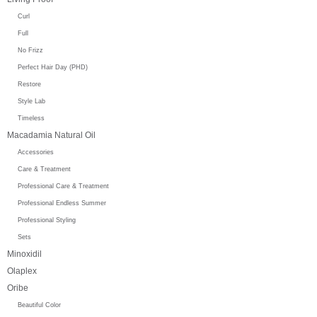
Curl
Full
No Frizz
Perfect Hair Day (PHD)
Restore
Style Lab
Timeless
Macadamia Natural Oil
Accessories
Care & Treatment
Professional Care & Treatment
Professional Endless Summer
Professional Styling
Sets
Minoxidil
Olaplex
Oribe
Beautiful Color