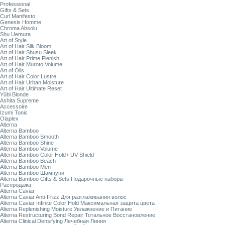
Professional
Gifts & Sets
Curl Manifesto
Genesis Homme
Chroma Absolu
Shu Uemura
Art of Style
Art of Hair Silk Bloom
Art of Hair Shusu Sleek
Art of Hair Prime Plenish
Art of Hair Muroto Volume
Art of Oils
Art of Hair Color Lustre
Art of Hair Urban Moisture
Art of Hair Ultimate Reset
Yūbi Blonde
Ashita Supreme
Accessoire
Izumi Tonic
Olaplex
Alterna
Alterna Bamboo
Alterna Bamboo Smooth
Alterna Bamboo Shine
Alterna Bamboo Volume
Alterna Bamboo Color Hold+ UV Shield
Alterna Bamboo Beach
Alterna Bamboo Men
Alterna Bamboo Шампуни
Alterna Bamboo Gifts & Sets Подарочные наборы
Распродажа
Alterna Caviar
Alterna Caviar Anti-Frizz Для разглаживания волос
Alterna Caviar Infinite Color Hold Максимальная защита цвета
Alterna Replenishing Moisture Увлажнение и Питание
Alterna Restructuring Bond Repair Тотальное Восстановление
Alterna Clinical Densifying Лечебная Линия