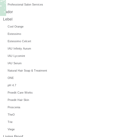
Professional Salon Services
Lador
Lebel
Cool Orange
Estessimo
Estessimo Celcert
IAU Infinity Aurum
IAU Lycomint
IAU Serum
Natural Hair Soap & Treatment
ONE
pH 4.7
Proedit Care Works
Proedit Hair Skin
Proscenia
TheO
Trie
Viege
Living Proof