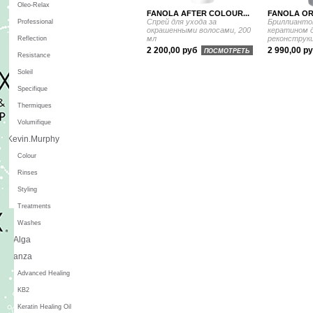
Oleo-Relax
FANOLA AFTER COLOUR...
FANOLA OR
Спрей для ухода за
Бриллианто
Professional
окрашенными волосами, 200
кератином 
мл
реконструкц
Reflection
2 200,00 руб
2 990,00 р
ПОСМОТРЕТЬ
Resistance
Soleil
Specifique
Thermiques
Volumifique
Kevin.Murphy
Colour
Rinses
Styling
Treatments
Washes
L'Alga
L'anza
Advanced Healing
KB2
Keratin Healing Oil