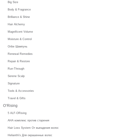
Big Size
Body & Fragrance
Brilliance & Shine
Hair Alchemy
Magnificent Volume
Moisture & Control
Oribe Шампунь
Renewal Remedies
Repair & Restore
Run-Through
Serene Scalp
Signature
Tools & Accessories
Travel & Gifts
O’Rising
5 ALF-ORising
AHA комплекс против старения
Hair Loss System От выпадения волос
Helianthi's Для окрашенных волос