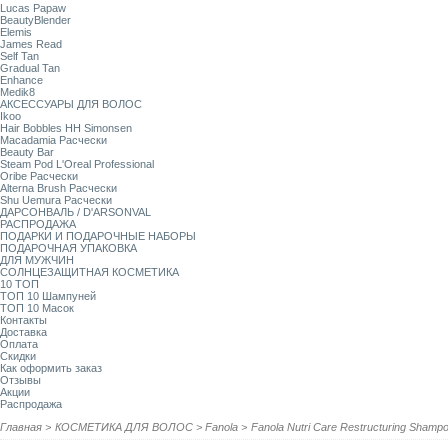
Lucas Papaw
BeautyBlender
Elemis
James Read
Self Tan
Gradual Tan
Enhance
Medik8
АКСЕССУАРЫ ДЛЯ ВОЛОС
Ikoo
Hair Bobbles HH Simonsen
Macadamia Расчески
Beauty Bar
Steam Pod L'Oreal Professional
Oribe Расчески
Alterna Brush Расчески
Shu Uemura Расчески
ДАРСОНВАЛЬ / D'ARSONVAL
РАСПРОДАЖА
ПОДАРКИ И ПОДАРОЧНЫЕ НАБОРЫ
ПОДАРОЧНАЯ УПАКОВКА
ДЛЯ МУЖЧИН
СОЛНЦЕЗАЩИТНАЯ КОСМЕТИКА
10 ТОП
ТОП 10 Шампуней
ТОП 10 Масок
Контакты
Доставка
Оплата
Скидки
Как оформить заказ
Отзывы
Акции
Распродажа
Главная
>
КОСМЕТИКА ДЛЯ ВОЛОС
>
Fanola
>
Fanola Nutri Care Restructuring Sha