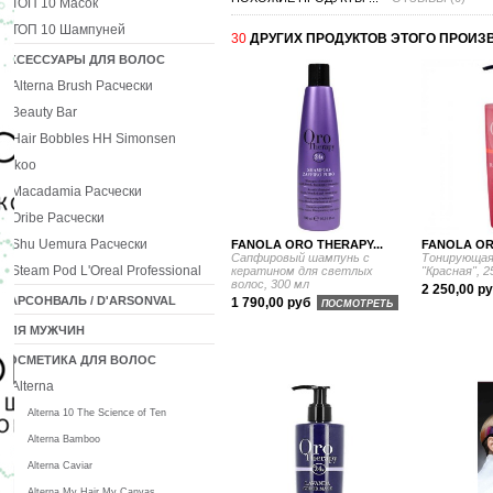
ТОП 10 Масок
ТОП 10 Шампуней
30
ДРУГИХ ПРОДУКТОВ ЭТОГО ПРОИЗ
АКСЕССУАРЫ ДЛЯ ВОЛОС
Alterna Brush Расчески
Beauty Bar
Hair Bobbles HH Simonsen
Ikoo
Macadamia Расчески
Oribe Расчески
Shu Uemura Расчески
FANOLA ORO THERAPY...
FANOLA OR
Сапфировый шампунь с
Тонирующая
Steam Pod L'Oreal Professional
кератином для светлых
"Красная", 2
волос, 300 мл
2 250,00 р
ДАРСОНВАЛЬ / D'ARSONVAL
1 790,00 руб
ПОСМОТРЕТЬ
ДЛЯ МУЖЧИН
КОСМЕТИКА ДЛЯ ВОЛОС
Alterna
Alterna 10 The Science of Ten
Alterna Bamboo
Alterna Caviar
Alterna My Hair My Canvas