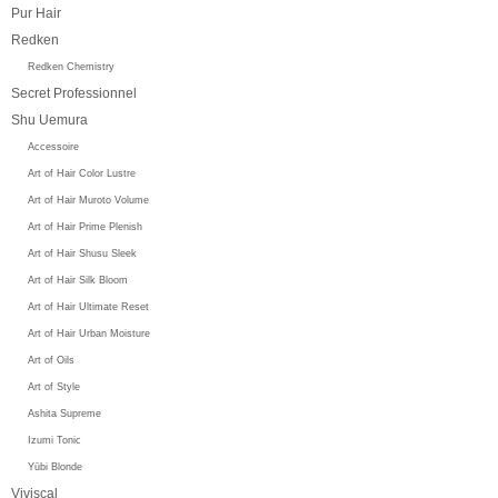
Pur Hair
Redken
Redken Chemistry
Secret Professionnel
Shu Uemura
Accessoire
Art of Hair Color Lustre
Art of Hair Muroto Volume
Art of Hair Prime Plenish
Art of Hair Shusu Sleek
Art of Hair Silk Bloom
Art of Hair Ultimate Reset
Art of Hair Urban Moisture
Art of Oils
Art of Style
Ashita Supreme
Izumi Tonic
Yūbi Blonde
Viviscal