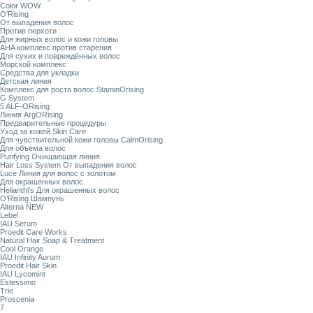
Color WOW
O’Rising
От выпадения волос
Против перхоти
Для жирных волос и кожи головы
AHA комплекс против старения
Для сухих и повреждённых волос
Морской комплекс
Средства для укладки
Детская линия
Комплекс для роста волос StaminOrising
G System
5 ALF-ORising
Линия ArgORising
Предварительные процедуры
Уход за кожей Skin Care
Для чувствительной кожи головы CalmOrising
Для объема волос
Purifying Очищающая линия
Hair Loss System От выпадения волос
Luce Линия для волос с золотом
Для окрашенных волос
Helianthi's Для окрашенных волос
O’Rising Шампунь
Alterna NEW
Lebel
IAU Serum
Proedit Care Works
Natural Hair Soap & Treatment
Cool Orange
IAU Infinity Aurum
Proedit Hair Skin
IAU Lycomint
Estessimo
Trie
Proscenia
7