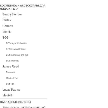
КОСМЕТИКА и АКСЕССУАРЫ ДЛЯ
ЛИЦА И ТЕЛА
BeautyBlender
Blistex
Carmex
Elemis
EOS
EOS Aqua Collection
EOS Limited Edition
EOS Бальзам для губ
EOS Наборы
James Read
Enhance
Gradual Tan
Self Tan
Lucas Papaw
Medik8
НАКЛАДНЫЕ ВОЛОСЫ
Заколки для накладных прядей