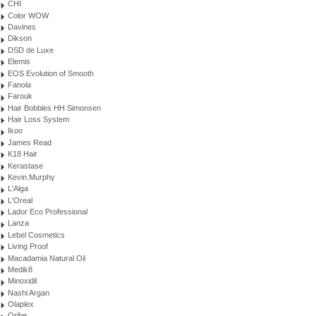
CHI
Color WOW
Davines
Dikson
DSD de Luxe
Elemis
EOS Evolution of Smooth
Fanola
Farouk
Hair Bobbles HH Simonsen
Hair Loss System
Ikoo
James Read
K18 Hair
Kerastase
Kevin.Murphy
L'Alga
L'Oreal
Lador Eco Professional
Lanza
Lebel Cosmetics
Living Proof
Macadamia Natural Oil
Medik8
Minoxidil
Nashi Argan
Olaplex
Oribe