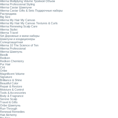
Alterna Multiplying Volume Тройной Объем
Alterna Professional Styling
Alterna Caviar Шампуни
Alterna Caviar Gifts & Sets Подарочные наборы
Распродажа
Big Size
Alterna My Hair My Canvas
Alterna My Hair My Canvas Textures & Curls
Alterna Renewing Scalp Care
Alterna Stylist
Alterna Travel
Set Дорожные и мини наборы
Шампуни и кондиционеры
Солнцезащитная
Alterna 10 The Science of Ten
Alterna Professional
Alterna Шампунь
Biosilk
Redken
Redken Chemistry
Pur Hair
CHI
Oribe
Magnificent Volume
Signature
Brilliance & Shine
Beautiful Color
Repair & Restore
Moisture & Control
Tools & Accessories
Body & Fragrance
Serene Scalp
Travel & Gifts
Oribe Шампунь
Run-Through
Renewal Remedies
Hair Alchemy