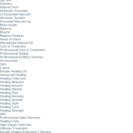
Big Size
Davines
Natural Tech
Authentic Formulas
Oi Essential Haircare
Alchemic System
Essential Haircare Su
More Inside
Balance
Boucle
Balance Relaxer
Heart of Glass
Macadamia Natural Oil
Care & Treatment
Professional Care & Treatment
Professional Styling
Professional Endless Summer
Accessories
Sets
L'anza
Keratin Healing Oil
Advanced Healing
Healing Colorcare
Healing Moisture
Healing Nourish
Healing Volume
Healing Pure
Healing Remedy
Healing Smooth
Healing Style
Healing Curls
Healing Strength
KB2
Professional Salon Services
Healing Color
High-Impact Haircolor
Ultimate Treatment
Keratin Healing Emergency Service