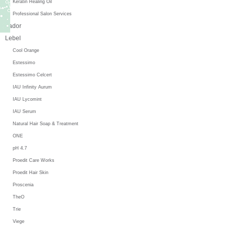
Keratin Healing Oil
Professional Salon Services
Lador
Lebel
Cool Orange
Estessimo
Estessimo Celcert
IAU Infinity Aurum
IAU Lycomint
IAU Serum
Natural Hair Soap & Treatment
ONE
pH 4.7
Proedit Care Works
Proedit Hair Skin
Proscenia
TheO
Trie
Viege