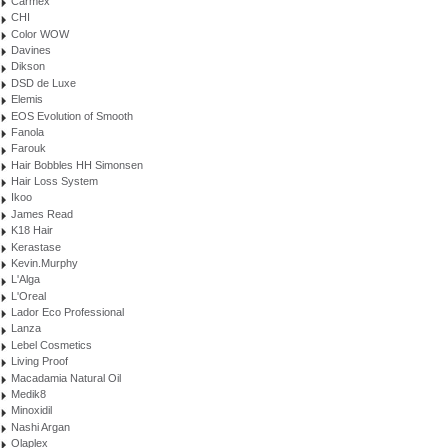
Carmex
CHI
Color WOW
Davines
Dikson
DSD de Luxe
Elemis
EOS Evolution of Smooth
Fanola
Farouk
Hair Bobbles HH Simonsen
Hair Loss System
Ikoo
James Read
K18 Hair
Kerastase
Kevin.Murphy
L'Alga
L'Oreal
Lador Eco Professional
Lanza
Lebel Cosmetics
Living Proof
Macadamia Natural Oil
Medik8
Minoxidil
Nashi Argan
Olaplex