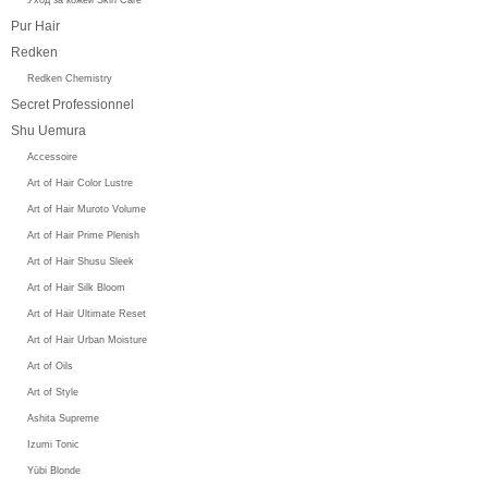
Pur Hair
Redken
Redken Chemistry
Secret Professionnel
Shu Uemura
Accessoire
Art of Hair Color Lustre
Art of Hair Muroto Volume
Art of Hair Prime Plenish
Art of Hair Shusu Sleek
Art of Hair Silk Bloom
Art of Hair Ultimate Reset
Art of Hair Urban Moisture
Art of Oils
Art of Style
Ashita Supreme
Izumi Tonic
Yūbi Blonde