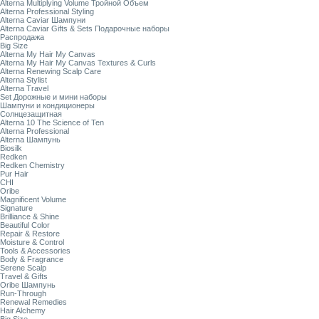
Alterna Multiplying Volume Тройной Объем
Alterna Professional Styling
Alterna Caviar Шампуни
Alterna Caviar Gifts & Sets Подарочные наборы
Распродажа
Big Size
Alterna My Hair My Canvas
Alterna My Hair My Canvas Textures & Curls
Alterna Renewing Scalp Care
Alterna Stylist
Alterna Travel
Set Дорожные и мини наборы
Шампуни и кондиционеры
Солнцезащитная
Alterna 10 The Science of Ten
Alterna Professional
Alterna Шампунь
Biosilk
Redken
Redken Chemistry
Pur Hair
CHI
Oribe
Magnificent Volume
Signature
Brilliance & Shine
Beautiful Color
Repair & Restore
Moisture & Control
Tools & Accessories
Body & Fragrance
Serene Scalp
Travel & Gifts
Oribe Шампунь
Run-Through
Renewal Remedies
Hair Alchemy