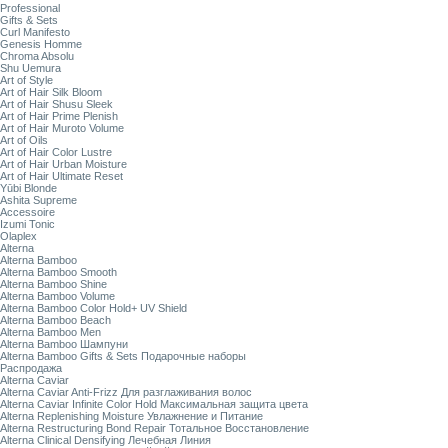
Professional
Gifts & Sets
Curl Manifesto
Genesis Homme
Chroma Absolu
Shu Uemura
Art of Style
Art of Hair Silk Bloom
Art of Hair Shusu Sleek
Art of Hair Prime Plenish
Art of Hair Muroto Volume
Art of Oils
Art of Hair Color Lustre
Art of Hair Urban Moisture
Art of Hair Ultimate Reset
Yūbi Blonde
Ashita Supreme
Accessoire
Izumi Tonic
Olaplex
Alterna
Alterna Bamboo
Alterna Bamboo Smooth
Alterna Bamboo Shine
Alterna Bamboo Volume
Alterna Bamboo Color Hold+ UV Shield
Alterna Bamboo Beach
Alterna Bamboo Men
Alterna Bamboo Шампуни
Alterna Bamboo Gifts & Sets Подарочные наборы
Распродажа
Alterna Caviar
Alterna Caviar Anti-Frizz Для разглаживания волос
Alterna Caviar Infinite Color Hold Максимальная защита цвета
Alterna Replenishing Moisture Увлажнение и Питание
Alterna Restructuring Bond Repair Тотальное Восстановление
Alterna Clinical Densifying Лечебная Линия