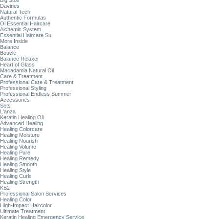
Big Size
Davines
Natural Tech
Authentic Formulas
Oi Essential Haircare
Alchemic System
Essential Haircare Su
More Inside
Balance
Boucle
Balance Relaxer
Heart of Glass
Macadamia Natural Oil
Care & Treatment
Professional Care & Treatment
Professional Styling
Professional Endless Summer
Accessories
Sets
L'anza
Keratin Healing Oil
Advanced Healing
Healing Colorcare
Healing Moisture
Healing Nourish
Healing Volume
Healing Pure
Healing Remedy
Healing Smooth
Healing Style
Healing Curls
Healing Strength
KB2
Professional Salon Services
Healing Color
High-Impact Haircolor
Ultimate Treatment
Keratin Healing Emergency Service