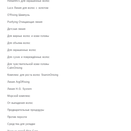
Helianthi's Для окрашенных волос
Luce Линия для волос с золотом
O’Rising Шампунь
Purifying Очищающая линия
Детская линия
Для жирных волос и кожи головы
Для объема волос
Для окрашенных волос
Для сухих и повреждённых волос
Для чувствительной кожи головы
CalmOrising
Комплекс для роста волос StaminOrising
Линия ArgORising
Линия H.G. System
Морской комплекс
От выпадения волос
Предварительные процедуры
Против перхоти
Средства для укладки
Уход за кожей Skin Care