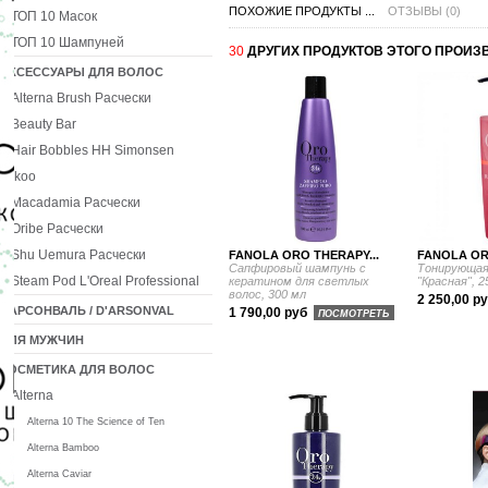
ПОХОЖИЕ ПРОДУКТЫ ...
ОТЗЫВЫ (0)
ТОП 10 Масок
ТОП 10 Шампуней
30
ДРУГИХ ПРОДУКТОВ ЭТОГО ПРОИЗ
АКСЕССУАРЫ ДЛЯ ВОЛОС
Alterna Brush Расчески
Beauty Bar
Hair Bobbles HH Simonsen
Ikoo
Macadamia Расчески
Oribe Расчески
Shu Uemura Расчески
FANOLA ORO THERAPY...
FANOLA OR
Сапфировый шампунь с
Тонирующая
Steam Pod L'Oreal Professional
кератином для светлых
"Красная", 2
волос, 300 мл
2 250,00 р
ДАРСОНВАЛЬ / D'ARSONVAL
1 790,00 руб
ПОСМОТРЕТЬ
ДЛЯ МУЖЧИН
КОСМЕТИКА ДЛЯ ВОЛОС
Alterna
Alterna 10 The Science of Ten
Alterna Bamboo
Alterna Caviar