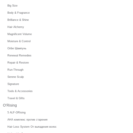
Big Size
Body & Fragrance
Brilliance & Shine
Hair Alchemy
Magnificent Volume
Moisture & Control
Oribe Шампунь
Renewal Remedies
Repair & Restore
Run-Through
Serene Scalp
Signature
Tools & Accessories
Travel & Gifts
O’Rising
5 ALF-ORising
AHA комплекс против старения
Hair Loss System От выпадения волос