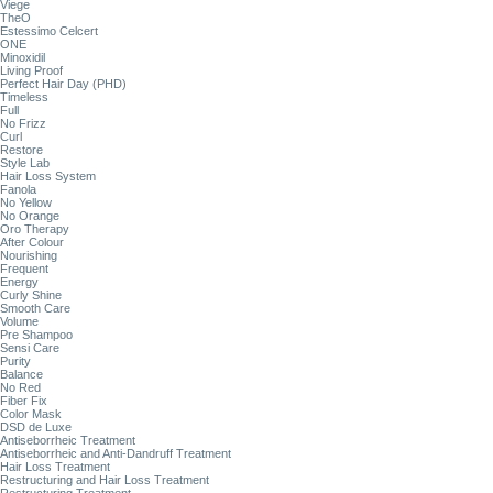
Viege
TheO
Estessimo Celcert
ONE
Minoxidil
Living Proof
Perfect Hair Day (PHD)
Timeless
Full
No Frizz
Curl
Restore
Style Lab
Hair Loss System
Fanola
No Yellow
No Orange
Oro Therapy
After Colour
Nourishing
Frequent
Energy
Curly Shine
Smooth Care
Volume
Pre Shampoo
Sensi Care
Purity
Balance
No Red
Fiber Fix
Color Mask
DSD de Luxe
Antiseborrheic Treatment
Antiseborrheic and Anti-Dandruff Treatment
Hair Loss Treatment
Restructuring and Hair Loss Treatment