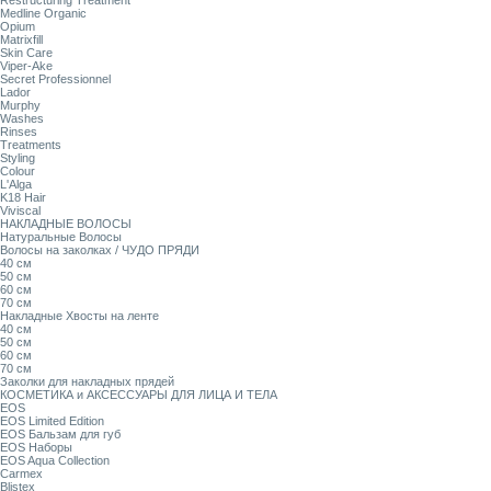
Restructuring Treatment
Medline Organic
Opium
Matrixfill
Skin Care
Viper-Ake
Secret Professionnel
Lador
Murphy
Washes
Rinses
Treatments
Styling
Colour
L'Alga
K18 Hair
Viviscal
НАКЛАДНЫЕ ВОЛОСЫ
Натуральные Волосы
Волосы на заколках / ЧУДО ПРЯДИ
40 см
50 см
60 см
70 см
Накладные Хвосты на ленте
40 см
50 см
60 см
70 см
Заколки для накладных прядей
КОСМЕТИКА и АКСЕССУАРЫ ДЛЯ ЛИЦА И ТЕЛА
EOS
EOS Limited Edition
EOS Бальзам для губ
EOS Наборы
EOS Aqua Collection
Carmex
Blistex