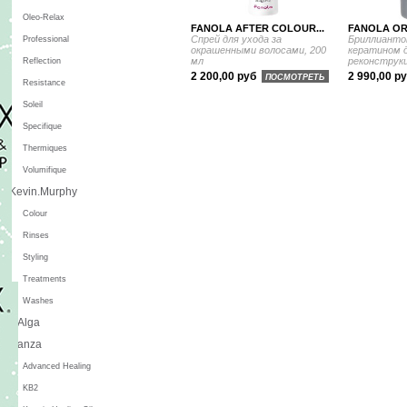
Oleo-Relax
FANOLA AFTER COLOUR...
FANOLA OR
Спрей для ухода за
Бриллианто
Professional
окрашенными волосами, 200
кератином 
мл
реконструкц
Reflection
2 200,00 руб
2 990,00 р
ПОСМОТРЕТЬ
Resistance
Soleil
Specifique
Thermiques
Volumifique
Kevin.Murphy
Colour
Rinses
Styling
Treatments
Washes
L'Alga
L'anza
Advanced Healing
KB2