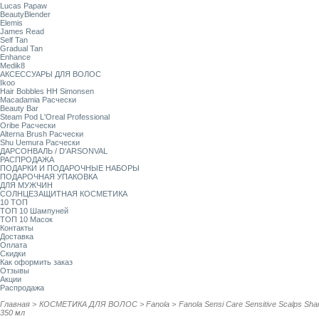
Lucas Papaw
BeautyBlender
Elemis
James Read
Self Tan
Gradual Tan
Enhance
Medik8
АКСЕССУАРЫ ДЛЯ ВОЛОС
Ikoo
Hair Bobbles HH Simonsen
Macadamia Расчески
Beauty Bar
Steam Pod L'Oreal Professional
Oribe Расчески
Alterna Brush Расчески
Shu Uemura Расчески
ДАРСОНВАЛЬ / D'ARSONVAL
РАСПРОДАЖА
ПОДАРКИ И ПОДАРОЧНЫЕ НАБОРЫ
ПОДАРОЧНАЯ УПАКОВКА
ДЛЯ МУЖЧИН
СОЛНЦЕЗАЩИТНАЯ КОСМЕТИКА
10 ТОП
ТОП 10 Шампуней
ТОП 10 Масок
Контакты
Доставка
Оплата
Скидки
Как оформить заказ
Отзывы
Акции
Распродажа
Главная
>
КОСМЕТИКА ДЛЯ ВОЛОС
>
Fanola
>
Fanola Sensi Care Sensitive Scalps 
350 мл