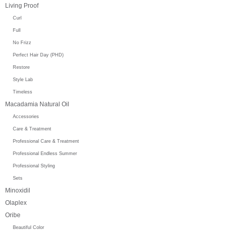
Living Proof
Curl
Full
No Frizz
Perfect Hair Day (PHD)
Restore
Style Lab
Timeless
Macadamia Natural Oil
Accessories
Care & Treatment
Professional Care & Treatment
Professional Endless Summer
Professional Styling
Sets
Minoxidil
Olaplex
Oribe
Beautiful Color