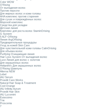
Color WOW
O’Rising
От выпадения волос
Против перхоти
Для жирных волос и кожи головы
AHA комплекс против старения
Для сухих и повреждённых волос
Морской комплекс
Средства для укладки
Детская линия
Комплекс для роста волос StaminOrising
G System
5 ALF-ORising
Линия ArgORising
Предварительные процедуры
Уход за кожей Skin Care
Для чувствительной кожи головы CalmOrising
Для объема волос
Purifying Очищающая линия
Hair Loss System От выпадения волос
Luce Линия для волос с золотом
Для окрашенных волос
Helianthi's Для окрашенных волос
O’Rising Шампунь
Alterna NEW
Lebel
IAU Serum
Proedit Care Works
Natural Hair Soap & Treatment
Cool Orange
IAU Infinity Aurum
Proedit Hair Skin
IAU Lycomint
Estessimo
Trie
Proscenia
7