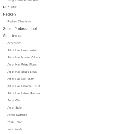
Pur Hair
Redken
Redken Chemistry
Secret Professionnel
Shu Uemura
Accessoire
Art of Hair Color Lustre
Art of Hair Muroto Volume
Art of Hair Prime Plenish
Art of Hair Shusu Sleek
Art of Hair Silk Bloom
Art of Hair Ultimate Reset
Art of Hair Urban Moisture
Art of Oils
Art of Style
Ashita Supreme
Izumi Tonic
Yūbi Blonde