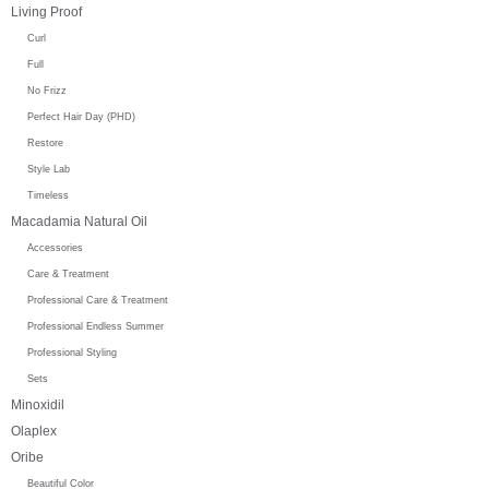
Living Proof
Curl
Full
No Frizz
Perfect Hair Day (PHD)
Restore
Style Lab
Timeless
Macadamia Natural Oil
Accessories
Care & Treatment
Professional Care & Treatment
Professional Endless Summer
Professional Styling
Sets
Minoxidil
Olaplex
Oribe
Beautiful Color