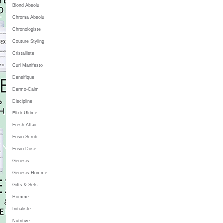
Blond Absolu
Chroma Absolu
Chronologiste
Couture Styling
Cristalliste
Curl Manifesto
Densifique
Dermo-Calm
Discipline
Elixir Ultime
Fresh Affair
Fusio Scrub
Fusio-Dose
Genesis
Genesis Homme
Gifts & Sets
Homme
Initialiste
Nutritive