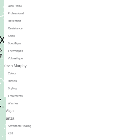
Oleo-Relax
Professional
Reflection
Resistance
Soleil
Specifique
Thermiques
Volumifique
Kevin.Murphy
Colour
Rinses
Styling
Treatments
Washes
L'Alga
L'anza
Advanced Healing
KB2