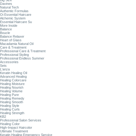
Big Size
Davines
Natural Tech
Authentic Formulas
Oi Essential Haircare
Alchemic System
Essential Haircare Su
More Inside
Balance
Boucle
Balance Relaxer
Heart of Glass
Macadamia Natural Oil
Care & Treatment
Professional Care & Treatment
Professional Styling
Professional Endless Summer
Accessories
Sets
L'anza
Keratin Healing Oil
Advanced Healing
Healing Colorcare
Healing Moisture
Healing Nourish
Healing Volume
Healing Pure
Healing Remedy
Healing Smooth
Healing Style
Healing Curls
Healing Strength
KB2
Professional Salon Services
Healing Color
High-Impact Haircolor
Ultimate Treatment
Keratin Healing Emergency Service