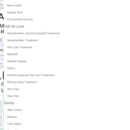
More Inside
Natural Tech
Oi Essential Haircare
DSD de Luxe
Antiseborrheic and Anti-Dandruff Treatment
Antiseborrheic Treatment
Hair Loss Treatment
Matrixfill
Medline Organic
Opium
Restructuring and Hair Loss Treatment
Restructuring Treatment
Skin Care
Viper-Ake
Fanola
After Colour
Balance
Color Mask