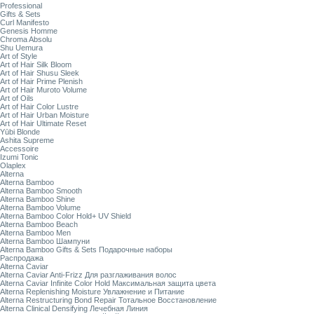
Professional
Gifts & Sets
Curl Manifesto
Genesis Homme
Chroma Absolu
Shu Uemura
Art of Style
Art of Hair Silk Bloom
Art of Hair Shusu Sleek
Art of Hair Prime Plenish
Art of Hair Muroto Volume
Art of Oils
Art of Hair Color Lustre
Art of Hair Urban Moisture
Art of Hair Ultimate Reset
Yūbi Blonde
Ashita Supreme
Accessoire
Izumi Tonic
Olaplex
Alterna
Alterna Bamboo
Alterna Bamboo Smooth
Alterna Bamboo Shine
Alterna Bamboo Volume
Alterna Bamboo Color Hold+ UV Shield
Alterna Bamboo Beach
Alterna Bamboo Men
Alterna Bamboo Шампуни
Alterna Bamboo Gifts & Sets Подарочные наборы
Распродажа
Alterna Caviar
Alterna Caviar Anti-Frizz Для разглаживания волос
Alterna Caviar Infinite Color Hold Максимальная защита цвета
Alterna Replenishing Moisture Увлажнение и Питание
Alterna Restructuring Bond Repair Тотальное Восстановление
Alterna Clinical Densifying Лечебная Линия