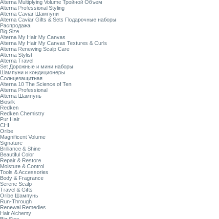
Alterna Multiplying Volume Тройной Объем
Alterna Professional Styling
Alterna Caviar Шампуни
Alterna Caviar Gifts & Sets Подарочные наборы
Распродажа
Big Size
Alterna My Hair My Canvas
Alterna My Hair My Canvas Textures & Curls
Alterna Renewing Scalp Care
Alterna Stylist
Alterna Travel
Set Дорожные и мини наборы
Шампуни и кондиционеры
Солнцезащитная
Alterna 10 The Science of Ten
Alterna Professional
Alterna Шампунь
Biosilk
Redken
Redken Chemistry
Pur Hair
CHI
Oribe
Magnificent Volume
Signature
Brilliance & Shine
Beautiful Color
Repair & Restore
Moisture & Control
Tools & Accessories
Body & Fragrance
Serene Scalp
Travel & Gifts
Oribe Шампунь
Run-Through
Renewal Remedies
Hair Alchemy