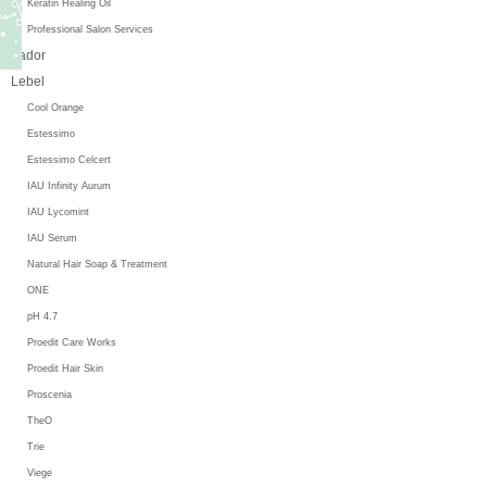
Keratin Healing Oil
Professional Salon Services
Lador
Lebel
Cool Orange
Estessimo
Estessimo Celcert
IAU Infinity Aurum
IAU Lycomint
IAU Serum
Natural Hair Soap & Treatment
ONE
pH 4.7
Proedit Care Works
Proedit Hair Skin
Proscenia
TheO
Trie
Viege