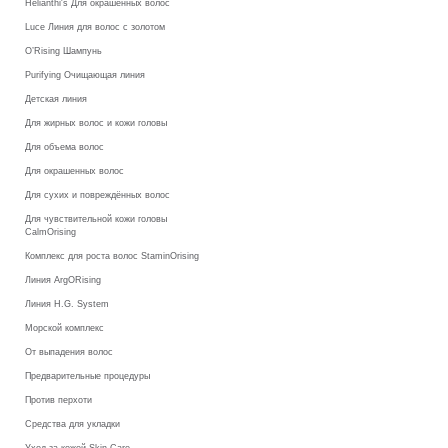
Helianthi's Для окрашенных волос
Luce Линия для волос с золотом
O’Rising Шампунь
Purifying Очищающая линия
Детская линия
Для жирных волос и кожи головы
Для объема волос
Для окрашенных волос
Для сухих и повреждённых волос
Для чувствительной кожи головы
CalmOrising
Комплекс для роста волос StaminOrising
Линия ArgORising
Линия H.G. System
Морской комплекс
От выпадения волос
Предварительные процедуры
Против перхоти
Средства для укладки
Уход за кожей Skin Care