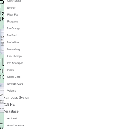
Curly Shine
Energy
Fiber Fix
Frequent
No Orange
No Red
No Yellow
Nourishing
Oro Therapy
Pre Shampoo
Purity
Sensi Care
Smooth Care
Volume
Hair Loss System
K18 Hair
Kerastase
Aminexil
Aura Botanica