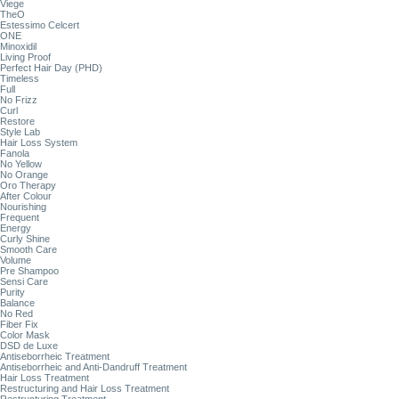
Viege
TheO
Estessimo Celcert
ONE
Minoxidil
Living Proof
Perfect Hair Day (PHD)
Timeless
Full
No Frizz
Curl
Restore
Style Lab
Hair Loss System
Fanola
No Yellow
No Orange
Oro Therapy
After Colour
Nourishing
Frequent
Energy
Curly Shine
Smooth Care
Volume
Pre Shampoo
Sensi Care
Purity
Balance
No Red
Fiber Fix
Color Mask
DSD de Luxe
Antiseborrheic Treatment
Antiseborrheic and Anti-Dandruff Treatment
Hair Loss Treatment
Restructuring and Hair Loss Treatment