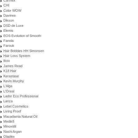
Carmex
CHI
Color WOW
Davines
Dikson
DSD de Luxe
Elemis
EOS Evolution of Smooth
Fanola
Farouk
Hair Bobbles HH Simonsen
Hair Loss System
Ikoo
James Read
K18 Hair
Kerastase
Kevin.Murphy
L'Alga
L'Oreal
Lador Eco Professional
Lanza
Lebel Cosmetics
Living Proof
Macadamia Natural Oil
Medik8
Minoxidil
Nashi Argan
Olaplex