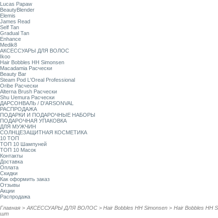
Lucas Papaw
BeautyBlender
Elemis
James Read
Self Tan
Gradual Tan
Enhance
Medik8
АКСЕССУАРЫ ДЛЯ ВОЛОС
Ikoo
Hair Bobbles HH Simonsen
Macadamia Расчески
Beauty Bar
Steam Pod L'Oreal Professional
Oribe Расчески
Alterna Brush Расчески
Shu Uemura Расчески
ДАРСОНВАЛЬ / D'ARSONVAL
РАСПРОДАЖА
ПОДАРКИ И ПОДАРОЧНЫЕ НАБОРЫ
ПОДАРОЧНАЯ УПАКОВКА
ДЛЯ МУЖЧИН
СОЛНЦЕЗАЩИТНАЯ КОСМЕТИКА
10 ТОП
ТОП 10 Шампуней
ТОП 10 Масок
Контакты
Доставка
Оплата
Скидки
Как оформить заказ
Отзывы
Акции
Распродажа
Главная
>
АКСЕССУАРЫ ДЛЯ ВОЛОС
>
Hair Bobbles HH Simonsen
>
Hair Bobbles HH 
шт