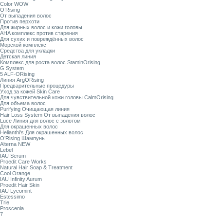
Color WOW
O’Rising
От выпадения волос
Против перхоти
Для жирных волос и кожи головы
AHA комплекс против старения
Для сухих и повреждённых волос
Морской комплекс
Средства для укладки
Детская линия
Комплекс для роста волос StaminOrising
G System
5 ALF-ORising
Линия ArgORising
Предварительные процедуры
Уход за кожей Skin Care
Для чувствительной кожи головы CalmOrising
Для объема волос
Purifying Очищающая линия
Hair Loss System От выпадения волос
Luce Линия для волос с золотом
Для окрашенных волос
Helianthi's Для окрашенных волос
O’Rising Шампунь
Alterna NEW
Lebel
IAU Serum
Proedit Care Works
Natural Hair Soap & Treatment
Cool Orange
IAU Infinity Aurum
Proedit Hair Skin
IAU Lycomint
Estessimo
Trie
Proscenia
7