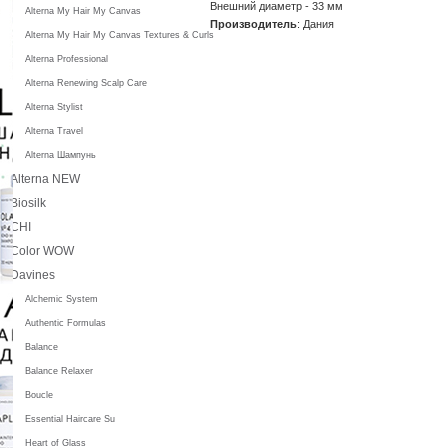
Внешний диаметр - 33 мм
Alterna My Hair My Canvas
Производитель
: Дания
Alterna My Hair My Canvas Textures & Curls
Alterna Professional
Alterna Renewing Scalp Care
Alterna Stylist
Alterna Travel
Alterna Шампунь
Alterna NEW
Biosilk
CHI
Color WOW
Davines
Alchemic System
Authentic Formulas
Balance
Balance Relaxer
Boucle
Essential Haircare Su
Heart of Glass