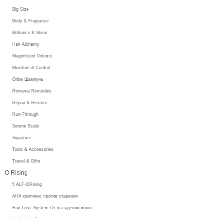
Big Size
Body & Fragrance
Brilliance & Shine
Hair Alchemy
Magnificent Volume
Moisture & Control
Oribe Шампунь
Renewal Remedies
Repair & Restore
Run-Through
Serene Scalp
Signature
Tools & Accessories
Travel & Gifts
O’Rising
5 ALF-ORising
AHA комплекс против старения
Hair Loss System От выпадения волос