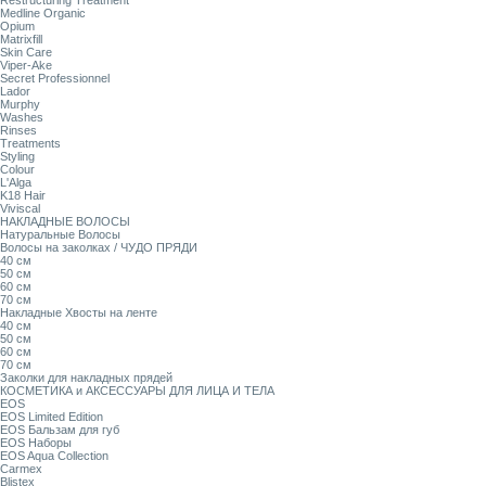
Restructuring Treatment
Medline Organic
Opium
Matrixfill
Skin Care
Viper-Ake
Secret Professionnel
Lador
Murphy
Washes
Rinses
Treatments
Styling
Colour
L'Alga
K18 Hair
Viviscal
НАКЛАДНЫЕ ВОЛОСЫ
Натуральные Волосы
Волосы на заколках / ЧУДО ПРЯДИ
40 см
50 см
60 см
70 см
Накладные Хвосты на ленте
40 см
50 см
60 см
70 см
Заколки для накладных прядей
КОСМЕТИКА и АКСЕССУАРЫ ДЛЯ ЛИЦА И ТЕЛА
EOS
EOS Limited Edition
EOS Бальзам для губ
EOS Наборы
EOS Aqua Collection
Carmex
Blistex