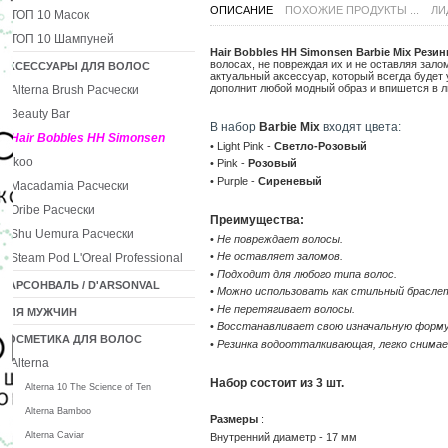
ОПИСАНИЕ
ПОХОЖИЕ ПРОДУКТЫ ...
ЛИ
ТОП 10 Масок
ТОП 10 Шампуней
Hair Bobbles HH Simonsen Barbie Mix Рези
волосах, не повреждая их и не оставляя залом
АКСЕССУАРЫ ДЛЯ ВОЛОС
актуальный аксессуар, который всегда будет 
дополнит любой модный образ и впишется в 
Alterna Brush Расчески
Beauty Bar
В набор
Barbie Mix
входят цвета:
Hair Bobbles HH Simonsen
• Light Pink -
Светло-Розовый
Ikoo
• Pink -
Розовый
• Purple -
Сиреневый
Macadamia Расчески
Oribe Расчески
Преимущества:
Shu Uemura Расчески
•
Не повреждает волосы.
•
Не оставляет заломов.
Steam Pod L'Oreal Professional
•
Подходит для любого типа волос.
ДАРСОНВАЛЬ / D'ARSONVAL
•
Можно использовать как стильный брасле
•
Не перетягивает волосы.
ДЛЯ МУЖЧИН
•
Восстанавливает свою изначальную форму
КОСМЕТИКА ДЛЯ ВОЛОС
•
Резинка водоотталкивающая, легко снимае
Alterna
Набор состоит из 3 шт.
Alterna 10 The Science of Ten
Alterna Bamboo
Размеры
:
Alterna Caviar
Внутренний диаметр - 17 мм