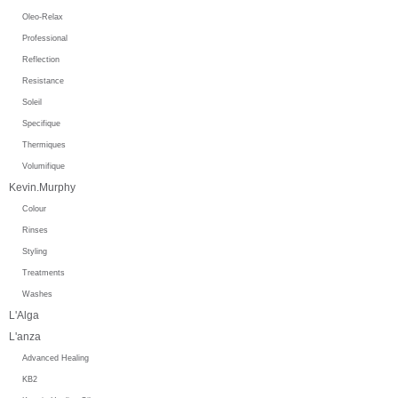
Oleo-Relax
Professional
Reflection
Resistance
Soleil
Specifique
Thermiques
Volumifique
Kevin.Murphy
Colour
Rinses
Styling
Treatments
Washes
L'Alga
L'anza
Advanced Healing
KB2