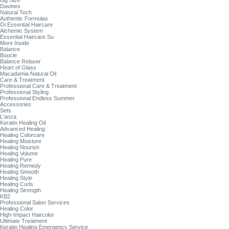
Big Size
Davines
Natural Tech
Authentic Formulas
Oi Essential Haircare
Alchemic System
Essential Haircare Su
More Inside
Balance
Boucle
Balance Relaxer
Heart of Glass
Macadamia Natural Oil
Care & Treatment
Professional Care & Treatment
Professional Styling
Professional Endless Summer
Accessories
Sets
L'anza
Keratin Healing Oil
Advanced Healing
Healing Colorcare
Healing Moisture
Healing Nourish
Healing Volume
Healing Pure
Healing Remedy
Healing Smooth
Healing Style
Healing Curls
Healing Strength
KB2
Professional Salon Services
Healing Color
High-Impact Haircolor
Ultimate Treatment
Keratin Healing Emergency Service