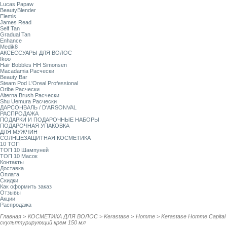
Lucas Papaw
BeautyBlender
Elemis
James Read
Self Tan
Gradual Tan
Enhance
Medik8
АКСЕССУАРЫ ДЛЯ ВОЛОС
Ikoo
Hair Bobbles HH Simonsen
Macadamia Расчески
Beauty Bar
Steam Pod L'Oreal Professional
Oribe Расчески
Alterna Brush Расчески
Shu Uemura Расчески
ДАРСОНВАЛЬ / D'ARSONVAL
РАСПРОДАЖА
ПОДАРКИ И ПОДАРОЧНЫЕ НАБОРЫ
ПОДАРОЧНАЯ УПАКОВКА
ДЛЯ МУЖЧИН
СОЛНЦЕЗАЩИТНАЯ КОСМЕТИКА
10 ТОП
ТОП 10 Шампуней
ТОП 10 Масок
Контакты
Доставка
Оплата
Скидки
Как оформить заказ
Отзывы
Акции
Распродажа
Главная
>
КОСМЕТИКА ДЛЯ ВОЛОС
>
Kerastase
>
Homme
>
Kerastase Homme Capital
скульптурирующий крем 150 мл