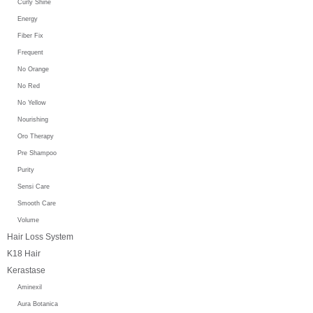
Curly Shine
Energy
Fiber Fix
Frequent
No Orange
No Red
No Yellow
Nourishing
Oro Therapy
Pre Shampoo
Purity
Sensi Care
Smooth Care
Volume
Hair Loss System
K18 Hair
Kerastase
Aminexil
Aura Botanica