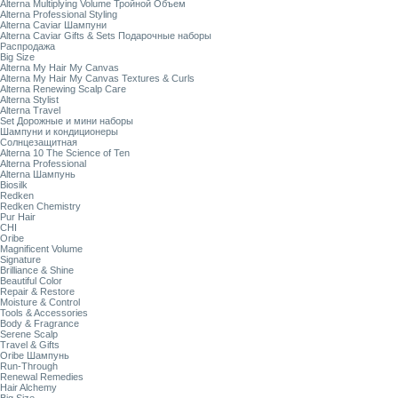
Alterna Multiplying Volume Тройной Объем
Alterna Professional Styling
Alterna Caviar Шампуни
Alterna Caviar Gifts & Sets Подарочные наборы
Распродажа
Big Size
Alterna My Hair My Canvas
Alterna My Hair My Canvas Textures & Curls
Alterna Renewing Scalp Care
Alterna Stylist
Alterna Travel
Set Дорожные и мини наборы
Шампуни и кондиционеры
Солнцезащитная
Alterna 10 The Science of Ten
Alterna Professional
Alterna Шампунь
Biosilk
Redken
Redken Chemistry
Pur Hair
CHI
Oribe
Magnificent Volume
Signature
Brilliance & Shine
Beautiful Color
Repair & Restore
Moisture & Control
Tools & Accessories
Body & Fragrance
Serene Scalp
Travel & Gifts
Oribe Шампунь
Run-Through
Renewal Remedies
Hair Alchemy