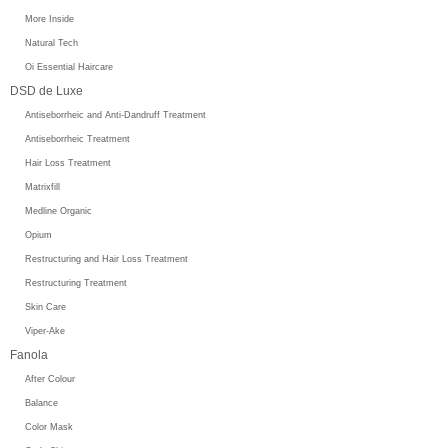
More Inside
Natural Tech
Oi Essential Haircare
DSD de Luxe
Antiseborrheic and Anti-Dandruff Treatment
Antiseborrheic Treatment
Hair Loss Treatment
Matrixfill
Medline Organic
Opium
Restructuring and Hair Loss Treatment
Restructuring Treatment
Skin Care
Viper-Ake
Fanola
After Colour
Balance
Color Mask