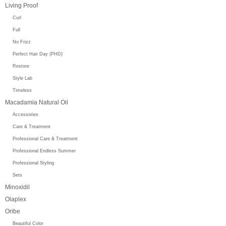
Living Proof
Curl
Full
No Frizz
Perfect Hair Day (PHD)
Restore
Style Lab
Timeless
Macadamia Natural Oil
Accessories
Care & Treatment
Professional Care & Treatment
Professional Endless Summer
Professional Styling
Sets
Minoxidil
Olaplex
Oribe
Beautiful Color