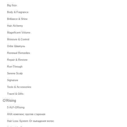
Big Size
Body & Fragrance
Brilliance & Shine
Hair Alchemy
Magnificent Volume
Moisture & Control
Oribe Шампунь
Renewal Remedies
Repair & Restore
Run-Through
Serene Scalp
Signature
Tools & Accessories
Travel & Gifts
O’Rising
5 ALF-ORising
AHA комплекс против старения
Hair Loss System От выпадения волос