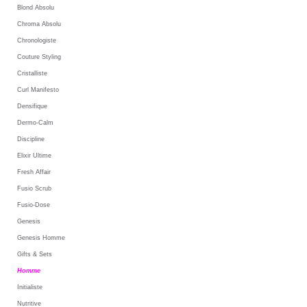
Blond Absolu
Chroma Absolu
Chronologiste
Couture Styling
Cristalliste
Curl Manifesto
Densifique
Dermo-Calm
Discipline
Elixir Ultime
Fresh Affair
Fusio Scrub
Fusio-Dose
Genesis
Genesis Homme
Gifts & Sets
Homme
Initialiste
Nutritive