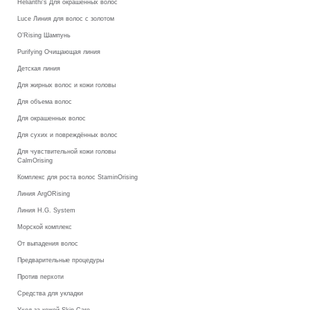
Helianthi's Для окрашенных волос
Luce Линия для волос с золотом
O’Rising Шампунь
Purifying Очищающая линия
Детская линия
Для жирных волос и кожи головы
Для объема волос
Для окрашенных волос
Для сухих и повреждённых волос
Для чувствительной кожи головы
CalmOrising
Комплекс для роста волос StaminOrising
Линия ArgORising
Линия H.G. System
Морской комплекс
От выпадения волос
Предварительные процедуры
Против перхоти
Средства для укладки
Уход за кожей Skin Care