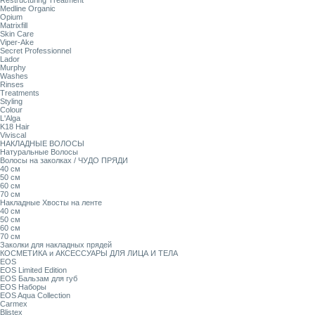
Restructuring Treatment
Medline Organic
Opium
Matrixfill
Skin Care
Viper-Ake
Secret Professionnel
Lador
Murphy
Washes
Rinses
Treatments
Styling
Colour
L'Alga
K18 Hair
Viviscal
НАКЛАДНЫЕ ВОЛОСЫ
Натуральные Волосы
Волосы на заколках / ЧУДО ПРЯДИ
40 см
50 см
60 см
70 см
Накладные Хвосты на ленте
40 см
50 см
60 см
70 см
Заколки для накладных прядей
КОСМЕТИКА и АКСЕССУАРЫ ДЛЯ ЛИЦА И ТЕЛА
EOS
EOS Limited Edition
EOS Бальзам для губ
EOS Наборы
EOS Aqua Collection
Carmex
Blistex