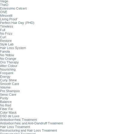
Viege
TheO
Estessimo Celcert
ONE
Minoxidil
Living Proof
Perfect Hair Day (PHD)
Timeless
Full
No Frizz
Curl
Restore
Style Lab
Hair Loss System
Fanola
No Yellow
No Orange
Oro Therapy
After Colour
Nourishing
Frequent
Energy
Curly Shine
Smooth Care
Volume
Pre Shampoo
Sensi Care
Purity
Balance
No Red
Fiber Fix
Color Mask
DSD de Luxe
Antiseborrheic Treatment
Antiseborrheic and Anti-Dandruff Treatment
Hair Loss Treatment
Restructuring and Hair Loss Treatment