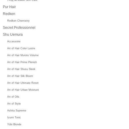
Pur Hair
Redken
Redken Chemistry
Secret Professionnel
Shu Uemura
Accessoire
Art of Hair Color Lustre
Art of Hair Muroto Volume
Art of Hair Prime Plenish
Art of Hair Shusu Sleek
Art of Hair Silk Bloom
Art of Hair Ultimate Reset
Art of Hair Urban Moisture
Art of Oils
Art of Style
Ashita Supreme
Izumi Tonic
Yūbi Blonde