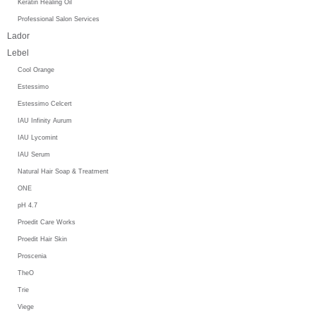
Keratin Healing Oil
Professional Salon Services
Lador
Lebel
Cool Orange
Estessimo
Estessimo Celcert
IAU Infinity Aurum
IAU Lycomint
IAU Serum
Natural Hair Soap & Treatment
ONE
pH 4.7
Proedit Care Works
Proedit Hair Skin
Proscenia
TheO
Trie
Viege