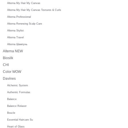
Alterna My Hair My Canvas
Alterna My Hair My Canvas Textures & Curls
Alterna Professional
Alterna Renewing Scalp Care
Alterna Stylist
Alterna Travel
Alterna Шампунь
Alterna NEW
Biosilk
CHI
Color WOW
Davines
Alchemic System
Authentic Formulas
Balance
Balance Relaxer
Boucle
Essential Haircare Su
Heart of Glass