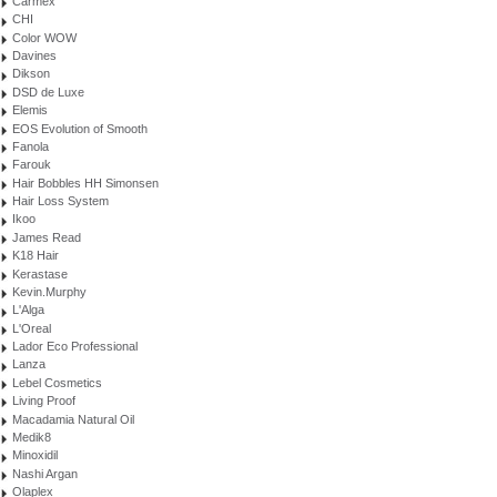
Carmex
CHI
Color WOW
Davines
Dikson
DSD de Luxe
Elemis
EOS Evolution of Smooth
Fanola
Farouk
Hair Bobbles HH Simonsen
Hair Loss System
Ikoo
James Read
K18 Hair
Kerastase
Kevin.Murphy
L'Alga
L'Oreal
Lador Eco Professional
Lanza
Lebel Cosmetics
Living Proof
Macadamia Natural Oil
Medik8
Minoxidil
Nashi Argan
Olaplex