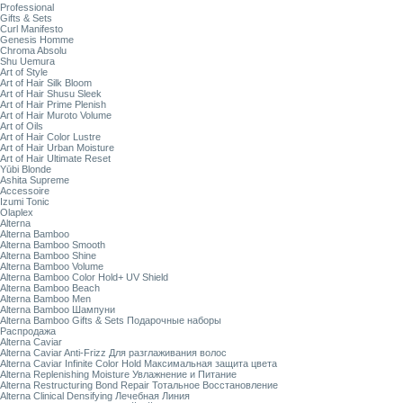
Professional
Gifts & Sets
Curl Manifesto
Genesis Homme
Chroma Absolu
Shu Uemura
Art of Style
Art of Hair Silk Bloom
Art of Hair Shusu Sleek
Art of Hair Prime Plenish
Art of Hair Muroto Volume
Art of Oils
Art of Hair Color Lustre
Art of Hair Urban Moisture
Art of Hair Ultimate Reset
Yūbi Blonde
Ashita Supreme
Accessoire
Izumi Tonic
Olaplex
Alterna
Alterna Bamboo
Alterna Bamboo Smooth
Alterna Bamboo Shine
Alterna Bamboo Volume
Alterna Bamboo Color Hold+ UV Shield
Alterna Bamboo Beach
Alterna Bamboo Men
Alterna Bamboo Шампуни
Alterna Bamboo Gifts & Sets Подарочные наборы
Распродажа
Alterna Caviar
Alterna Caviar Anti-Frizz Для разглаживания волос
Alterna Caviar Infinite Color Hold Максимальная защита цвета
Alterna Replenishing Moisture Увлажнение и Питание
Alterna Restructuring Bond Repair Тотальное Восстановление
Alterna Clinical Densifying Лечебная Линия