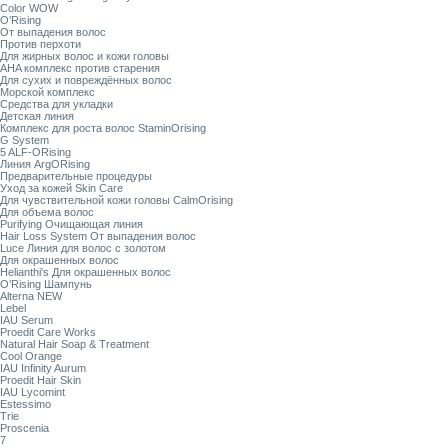
Color WOW
O’Rising
От выпадения волос
Против перхоти
Для жирных волос и кожи головы
AHA комплекс против старения
Для сухих и повреждённых волос
Морской комплекс
Средства для укладки
Детская линия
Комплекс для роста волос StaminOrising
G System
5 ALF-ORising
Линия ArgORising
Предварительные процедуры
Уход за кожей Skin Care
Для чувствительной кожи головы CalmOrising
Для объема волос
Purifying Очищающая линия
Hair Loss System От выпадения волос
Luce Линия для волос с золотом
Для окрашенных волос
Helianthi's Для окрашенных волос
O’Rising Шампунь
Alterna NEW
Lebel
IAU Serum
Proedit Care Works
Natural Hair Soap & Treatment
Cool Orange
IAU Infinity Aurum
Proedit Hair Skin
IAU Lycomint
Estessimo
Trie
Proscenia
7