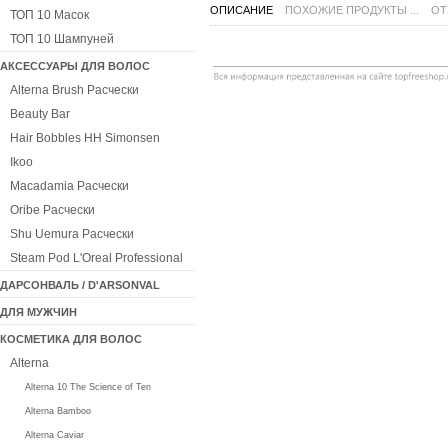
ОПИСАНИЕ
ПОХОЖИЕ ПРОДУКТЫ ...
ОТ
ТОП 10 Масок
ТОП 10 Шампуней
АКСЕССУАРЫ ДЛЯ ВОЛОС
Alterna Brush Расчески
Beauty Bar
Hair Bobbles HH Simonsen
Ikoo
Macadamia Расчески
Oribe Расчески
Shu Uemura Расчески
Steam Pod L'Oreal Professional
ДАРСОНВАЛЬ / D'ARSONVAL
ДЛЯ МУЖЧИН
КОСМЕТИКА ДЛЯ ВОЛОС
Alterna
Alterna 10 The Science of Ten
Alterna Bamboo
Alterna Caviar