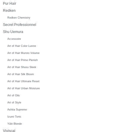
Pur Hair
Redken
Redken Chemistry
Secret Professionnel
Shu Uemura
Accessoire
Art of Hair Color Lustre
Art of Hair Muroto Volume
Art of Hair Prime Plenish
Art of Hair Shusu Sleek
Art of Hair Silk Bloom
Art of Hair Ultimate Reset
Art of Hair Urban Moisture
Art of Oils
Art of Style
Ashita Supreme
Izumi Tonic
Yūbi Blonde
Viviscal