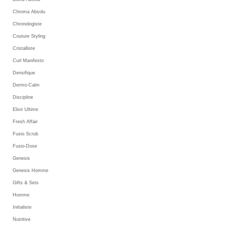
Chroma Absolu
Chronologiste
Couture Styling
Cristalliste
Curl Manifesto
Densifique
Dermo-Calm
Discipline
Elixir Ultime
Fresh Affair
Fusio Scrub
Fusio-Dose
Genesis
Genesis Homme
Gifts & Sets
Homme
Initialiste
Nutritive