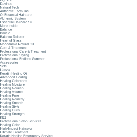
Big Size
Davines
Natural Tech
Authentic Formulas
Oi Essential Haircare
Alchemic System
Essential Haircare Su
More Inside
Balance
Boucle
Balance Relaxer
Heart of Glass
Macadamia Natural Oil
Care & Treatment
Professional Care & Treatment
Professional Styling
Professional Endless Summer
Accessories
Sets
L'anza
Keratin Healing Oil
Advanced Healing
Healing Colorcare
Healing Moisture
Healing Nourish
Healing Volume
Healing Pure
Healing Remedy
Healing Smooth
Healing Style
Healing Curls
Healing Strength
KB2
Professional Salon Services
Healing Color
High-Impact Haircolor
Ultimate Treatment
Keratin Healing Emergency Service