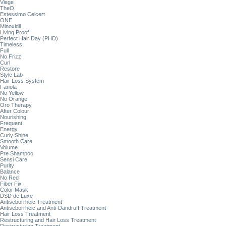
Viege
TheO
Estessimo Celcert
ONE
Minoxidil
Living Proof
Perfect Hair Day (PHD)
Timeless
Full
No Frizz
Curl
Restore
Style Lab
Hair Loss System
Fanola
No Yellow
No Orange
Oro Therapy
After Colour
Nourishing
Frequent
Energy
Curly Shine
Smooth Care
Volume
Pre Shampoo
Sensi Care
Purity
Balance
No Red
Fiber Fix
Color Mask
DSD de Luxe
Antiseborrheic Treatment
Antiseborrheic and Anti-Dandruff Treatment
Hair Loss Treatment
Restructuring and Hair Loss Treatment