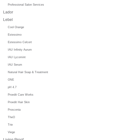
Professional Salon Services
Lador
Lebel
Cool Orange
Estessimo
Estessimo Celcert
IAU Infinity Aurum
IAU Lycomint
IAU Serum
Natural Hair Soap & Treatment
ONE
pH 4.7
Proedit Care Works
Proedit Hair Skin
Proscenia
TheO
Trie
Viege
Living Proof