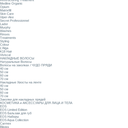
Restructuring Treatment
Medline Organic
Opium
Matrixfill
Skin Care
Viper-Ake
Secret Professionnel
Lador
Murphy
Washes
Rinses
Treatments
Styling
Colour
L'Alga
K18 Hair
Viviscal
НАКЛАДНЫЕ ВОЛОСЫ
Натуральные Волосы
Волосы на заколках / ЧУДО ПРЯДИ
40 см
50 см
60 см
70 см
Накладные Хвосты на ленте
40 см
50 см
60 см
70 см
Заколки для накладных прядей
КОСМЕТИКА и АКСЕССУАРЫ ДЛЯ ЛИЦА И ТЕЛА
EOS
EOS Limited Edition
EOS Бальзам для губ
EOS Наборы
EOS Aqua Collection
Carmex
Blistex