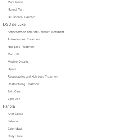
More Inside
Natural Tech
Oi Essential Haircare
DSD de Luxe
Antiseborrheic and Anti-Dandruff Treatment
Antiseborrheic Treatment
Hair Loss Treatment
Matrixfill
Medline Organic
Opium
Restructuring and Hair Loss Treatment
Restructuring Treatment
Skin Care
Viper-Ake
Fanola
After Colour
Balance
Color Mask
Curly Shine