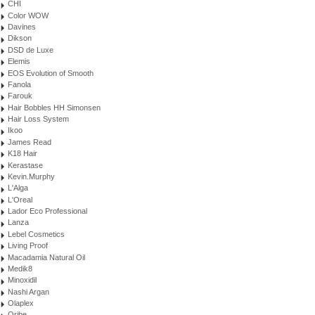
CHI
Color WOW
Davines
Dikson
DSD de Luxe
Elemis
EOS Evolution of Smooth
Fanola
Farouk
Hair Bobbles HH Simonsen
Hair Loss System
Ikoo
James Read
K18 Hair
Kerastase
Kevin.Murphy
L'Alga
L'Oreal
Lador Eco Professional
Lanza
Lebel Cosmetics
Living Proof
Macadamia Natural Oil
Medik8
Minoxidil
Nashi Argan
Olaplex
Oribe