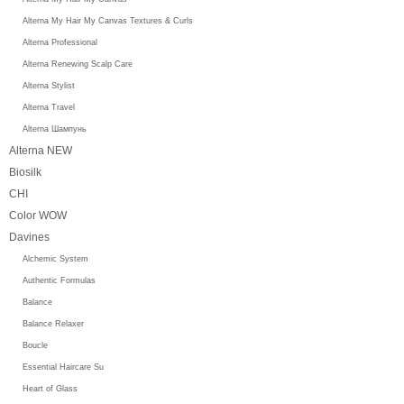
Alterna My Hair My Canvas Textures & Curls
Alterna Professional
Alterna Renewing Scalp Care
Alterna Stylist
Alterna Travel
Alterna Шампунь
Alterna NEW
Biosilk
CHI
Color WOW
Davines
Alchemic System
Authentic Formulas
Balance
Balance Relaxer
Boucle
Essential Haircare Su
Heart of Glass