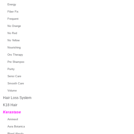
Energy
Fiber Fix
Frequent
No Orange
No Red
No Yellow
Nourishing
Oro Therapy
Pre Shampoo
Purity
Sensi Care
Smooth Care
Volume
Hair Loss System
K18 Hair
Kerastase
Aminexil
Aura Botanica
Blond Absolu