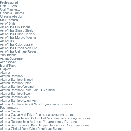
Professional
Gifts & Sets
Curl Manifesto
Genesis Homme
Chroma Absolu
Shu Uemura
Art of Style
Art of Hair Silk Bloom
Art of Hair Shusu Sleek
Art of Hair Prime Plenish
Art of Hair Muroto Volume
Art of Oils
Art of Hair Color Lustre
Art of Hair Urban Moisture
Art of Hair Ultimate Reset
Yūbi Blonde
Ashita Supreme
Accessoire
Izumi Tonic
Olaplex
Alterna
Alterna Bamboo
Alterna Bamboo Smooth
Alterna Bamboo Shine
Alterna Bamboo Volume
Alterna Bamboo Color Hold+ UV Shield
Alterna Bamboo Beach
Alterna Bamboo Men
Alterna Bamboo Шампуни
Alterna Bamboo Gifts & Sets Подарочные наборы
Распродажа
Alterna Caviar
Alterna Caviar Anti-Frizz Для разглаживания волос
Alterna Caviar Infinite Color Hold Максимальная защита цвета
Alterna Replenishing Moisture Увлажнение и Питание
Alterna Restructuring Bond Repair Тотальное Восстановление
Alterna Clinical Densifying Лечебная Линия