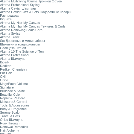
Alterna Multiplying Volume Тройной Объем
Alterna Professional Styling
Alterna Caviar Шампуни
Alterna Caviar Gifts & Sets Подарочные наборы
Распродажа
Big Size
Alterna My Hair My Canvas
Alterna My Hair My Canvas Textures & Curls
Alterna Renewing Scalp Care
Alterna Stylist
Alterna Travel
Set Дорожные и мини наборы
Шампуни и кондиционеры
Солнцезащитная
Alterna 10 The Science of Ten
Alterna Professional
Alterna Шампунь
Biosilk
Redken
Redken Chemistry
Pur Hair
CHI
Oribe
Magnificent Volume
Signature
Brilliance & Shine
Beautiful Color
Repair & Restore
Moisture & Control
Tools & Accessories
Body & Fragrance
Serene Scalp
Travel & Gifts
Oribe Шампунь
Run-Through
Renewal Remedies
Hair Alchemy