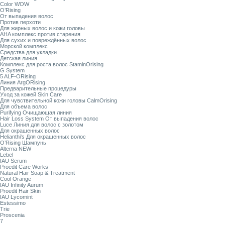
Color WOW
O’Rising
От выпадения волос
Против перхоти
Для жирных волос и кожи головы
AHA комплекс против старения
Для сухих и повреждённых волос
Морской комплекс
Средства для укладки
Детская линия
Комплекс для роста волос StaminOrising
G System
5 ALF-ORising
Линия ArgORising
Предварительные процедуры
Уход за кожей Skin Care
Для чувствительной кожи головы CalmOrising
Для объема волос
Purifying Очищающая линия
Hair Loss System От выпадения волос
Luce Линия для волос с золотом
Для окрашенных волос
Helianthi's Для окрашенных волос
O’Rising Шампунь
Alterna NEW
Lebel
IAU Serum
Proedit Care Works
Natural Hair Soap & Treatment
Cool Orange
IAU Infinity Aurum
Proedit Hair Skin
IAU Lycomint
Estessimo
Trie
Proscenia
7