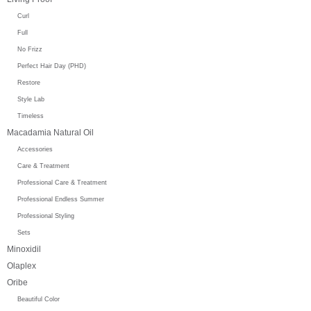
Curl
Full
No Frizz
Perfect Hair Day (PHD)
Restore
Style Lab
Timeless
Macadamia Natural Oil
Accessories
Care & Treatment
Professional Care & Treatment
Professional Endless Summer
Professional Styling
Sets
Minoxidil
Olaplex
Oribe
Beautiful Color