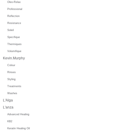
Oleo-Relax
Professional
Reflection
Resistance
Soleil
Specifique
Thermiques
Volumifique
Kevin.Murphy
Colour
Rinses
Styling
Treatments
Washes
L'Alga
L'anza
Advanced Healing
KB2
Keratin Healing Oil