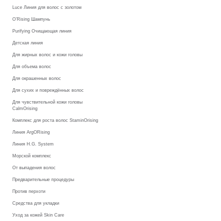
Luce Линия для волос с золотом
O’Rising Шампунь
Purifying Очищающая линия
Детская линия
Для жирных волос и кожи головы
Для объема волос
Для окрашенных волос
Для сухих и повреждённых волос
Для чувствительной кожи головы
CalmOrising
Комплекс для роста волос StaminOrising
Линия ArgORising
Линия H.G. System
Морской комплекс
От выпадения волос
Предварительные процедуры
Против перхоти
Средства для укладки
Уход за кожей Skin Care