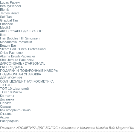
Lucas Papaw
BeautyBlender
Elemis
James Read
Self Tan
Gradual Tan
Enhance
Medik8
АКСЕССУАРЫ ДЛЯ ВОЛОС
Ikoo
Hair Bobbles HH Simonsen
Macadamia Расчески
Beauty Bar
Steam Pod L'Oreal Professional
Oribe Расчески
Alterna Brush Расчески
Shu Uemura Расчески
ДАРСОНВАЛЬ / D'ARSONVAL
РАСПРОДАЖА
ПОДАРКИ И ПОДАРОЧНЫЕ НАБОРЫ
ПОДАРОЧНАЯ УПАКОВКА
ДЛЯ МУЖЧИН
СОЛНЦЕЗАЩИТНАЯ КОСМЕТИКА
10 ТОП
ТОП 10 Шампуней
ТОП 10 Масок
Контакты
Доставка
Оплата
Скидки
Как оформить заказ
Отзывы
Акции
Распродажа
Главная
>
КОСМЕТИКА ДЛЯ ВОЛОС
>
Kerastase
>
Kerastase Nutritive Bain Magistral