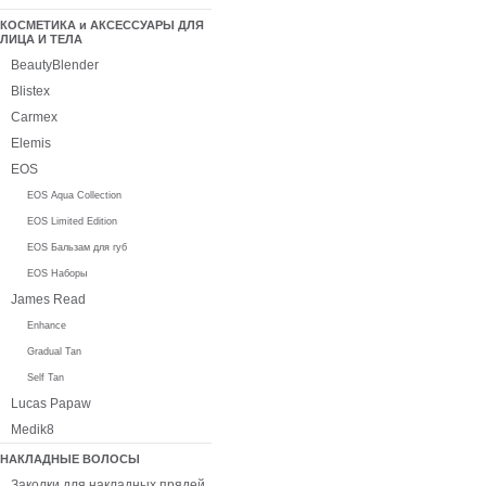
КОСМЕТИКА и АКСЕССУАРЫ ДЛЯ
ЛИЦА И ТЕЛА
BeautyBlender
Blistex
Carmex
Elemis
EOS
EOS Aqua Collection
EOS Limited Edition
EOS Бальзам для губ
EOS Наборы
James Read
Enhance
Gradual Tan
Self Tan
Lucas Papaw
Medik8
НАКЛАДНЫЕ ВОЛОСЫ
Заколки для накладных прядей