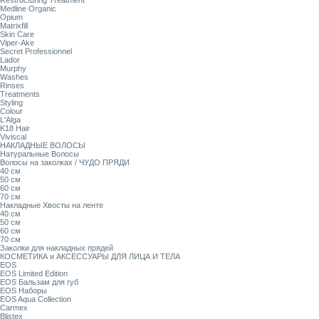
Restructuring Treatment
Medline Organic
Opium
Matrixfill
Skin Care
Viper-Ake
Secret Professionnel
Lador
Murphy
Washes
Rinses
Treatments
Styling
Colour
L'Alga
K18 Hair
Viviscal
НАКЛАДНЫЕ ВОЛОСЫ
Натуральные Волосы
Волосы на заколках / ЧУДО ПРЯДИ
40 см
50 см
60 см
70 см
Накладные Хвосты на ленте
40 см
50 см
60 см
70 см
Заколки для накладных прядей
КОСМЕТИКА и АКСЕССУАРЫ ДЛЯ ЛИЦА И ТЕЛА
EOS
EOS Limited Edition
EOS Бальзам для губ
EOS Наборы
EOS Aqua Collection
Carmex
Blistex