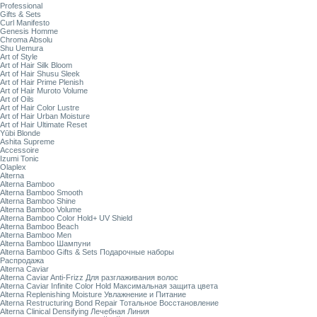
Professional
Gifts & Sets
Curl Manifesto
Genesis Homme
Chroma Absolu
Shu Uemura
Art of Style
Art of Hair Silk Bloom
Art of Hair Shusu Sleek
Art of Hair Prime Plenish
Art of Hair Muroto Volume
Art of Oils
Art of Hair Color Lustre
Art of Hair Urban Moisture
Art of Hair Ultimate Reset
Yūbi Blonde
Ashita Supreme
Accessoire
Izumi Tonic
Olaplex
Alterna
Alterna Bamboo
Alterna Bamboo Smooth
Alterna Bamboo Shine
Alterna Bamboo Volume
Alterna Bamboo Color Hold+ UV Shield
Alterna Bamboo Beach
Alterna Bamboo Men
Alterna Bamboo Шампуни
Alterna Bamboo Gifts & Sets Подарочные наборы
Распродажа
Alterna Caviar
Alterna Caviar Anti-Frizz Для разглаживания волос
Alterna Caviar Infinite Color Hold Максимальная защита цвета
Alterna Replenishing Moisture Увлажнение и Питание
Alterna Restructuring Bond Repair Тотальное Восстановление
Alterna Clinical Densifying Лечебная Линия