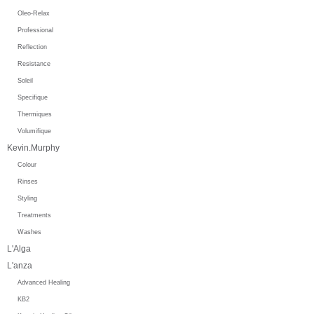
Oleo-Relax
Professional
Reflection
Resistance
Soleil
Specifique
Thermiques
Volumifique
Kevin.Murphy
Colour
Rinses
Styling
Treatments
Washes
L'Alga
L'anza
Advanced Healing
KB2