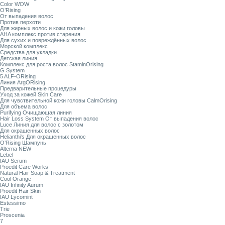
Color WOW
O’Rising
От выпадения волос
Против перхоти
Для жирных волос и кожи головы
AHA комплекс против старения
Для сухих и повреждённых волос
Морской комплекс
Средства для укладки
Детская линия
Комплекс для роста волос StaminOrising
G System
5 ALF-ORising
Линия ArgORising
Предварительные процедуры
Уход за кожей Skin Care
Для чувствительной кожи головы CalmOrising
Для объема волос
Purifying Очищающая линия
Hair Loss System От выпадения волос
Luce Линия для волос с золотом
Для окрашенных волос
Helianthi's Для окрашенных волос
O’Rising Шампунь
Alterna NEW
Lebel
IAU Serum
Proedit Care Works
Natural Hair Soap & Treatment
Cool Orange
IAU Infinity Aurum
Proedit Hair Skin
IAU Lycomint
Estessimo
Trie
Proscenia
7