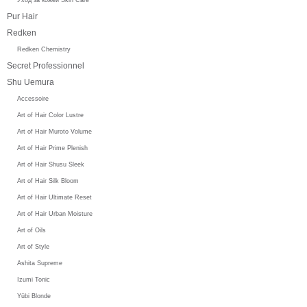
Pur Hair
Redken
Redken Chemistry
Secret Professionnel
Shu Uemura
Accessoire
Art of Hair Color Lustre
Art of Hair Muroto Volume
Art of Hair Prime Plenish
Art of Hair Shusu Sleek
Art of Hair Silk Bloom
Art of Hair Ultimate Reset
Art of Hair Urban Moisture
Art of Oils
Art of Style
Ashita Supreme
Izumi Tonic
Yūbi Blonde