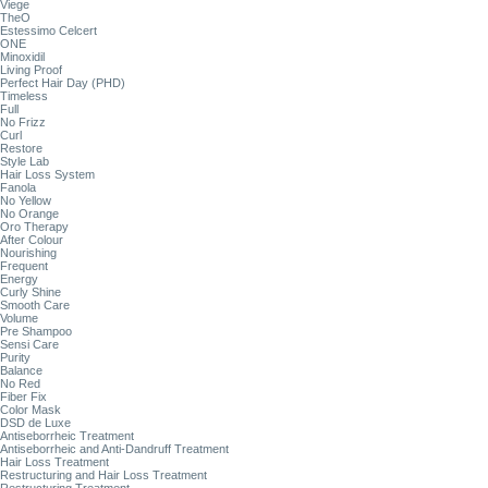
Viege
TheO
Estessimo Celcert
ONE
Minoxidil
Living Proof
Perfect Hair Day (PHD)
Timeless
Full
No Frizz
Curl
Restore
Style Lab
Hair Loss System
Fanola
No Yellow
No Orange
Oro Therapy
After Colour
Nourishing
Frequent
Energy
Curly Shine
Smooth Care
Volume
Pre Shampoo
Sensi Care
Purity
Balance
No Red
Fiber Fix
Color Mask
DSD de Luxe
Antiseborrheic Treatment
Antiseborrheic and Anti-Dandruff Treatment
Hair Loss Treatment
Restructuring and Hair Loss Treatment