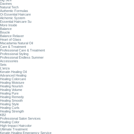
Big Size
Davines
Natural Tech
Authentic Formulas
Oi Essential Haircare
Alchemic System
Essential Haircare Su
More Inside
Balance
Boucle
Balance Relaxer
Heart of Glass
Macadamia Natural Oil
Care & Treatment
Professional Care & Treatment
Professional Styling
Professional Endless Summer
Accessories
Sets
L'anza
Keratin Healing Oil
Advanced Healing
Healing Colorcare
Healing Moisture
Healing Nourish
Healing Volume
Healing Pure
Healing Remedy
Healing Smooth
Healing Style
Healing Curls
Healing Strength
KB2
Professional Salon Services
Healing Color
High-Impact Haircolor
Ultimate Treatment
Keratin Healing Emergency Service