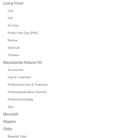
Living Proof
Curl
Full
No Frizz
Perfect Hair Day (PHD)
Restore
Style Lab
Timeless
Macadamia Natural Oil
Accessories
Care & Treatment
Professional Care & Treatment
Professional Endless Summer
Professional Styling
Sets
Minoxidil
Olaplex
Oribe
Beautiful Color