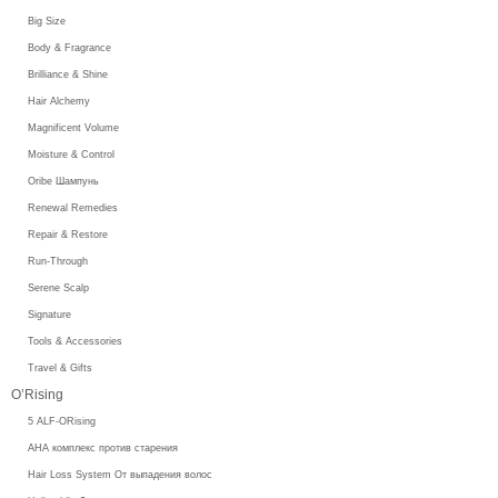
Big Size
Body & Fragrance
Brilliance & Shine
Hair Alchemy
Magnificent Volume
Moisture & Control
Oribe Шампунь
Renewal Remedies
Repair & Restore
Run-Through
Serene Scalp
Signature
Tools & Accessories
Travel & Gifts
O’Rising
5 ALF-ORising
AHA комплекс против старения
Hair Loss System От выпадения волос