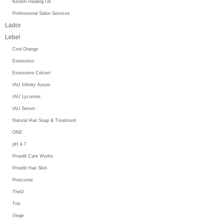
Keratin Healing Oil
Professional Salon Services
Lador
Lebel
Cool Orange
Estessimo
Estessimo Celcert
IAU Infinity Aurum
IAU Lycomint
IAU Serum
Natural Hair Soap & Treatment
ONE
pH 4.7
Proedit Care Works
Proedit Hair Skin
Proscenia
TheO
Trie
Viege