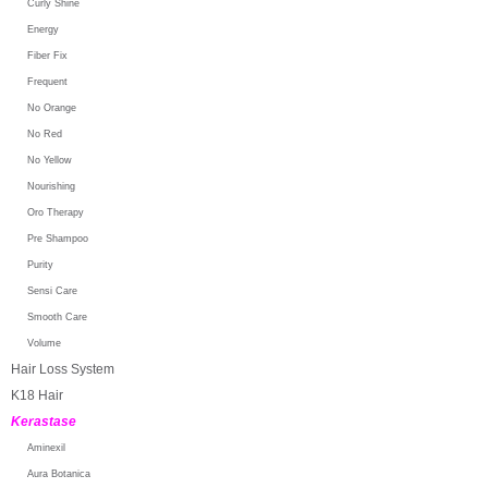
Curly Shine
Energy
Fiber Fix
Frequent
No Orange
No Red
No Yellow
Nourishing
Oro Therapy
Pre Shampoo
Purity
Sensi Care
Smooth Care
Volume
Hair Loss System
K18 Hair
Kerastase
Aminexil
Aura Botanica