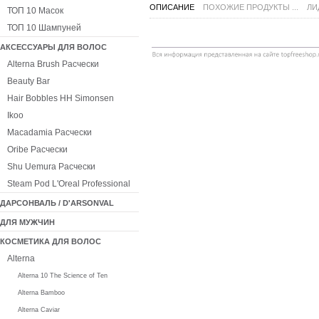
ОПИСАНИЕ
ПОХОЖИЕ ПРОДУКТЫ ...
ЛИ
ТОП 10 Масок
ТОП 10 Шампуней
АКСЕССУАРЫ ДЛЯ ВОЛОС
Alterna Brush Расчески
Beauty Bar
Hair Bobbles HH Simonsen
Ikoo
Macadamia Расчески
Oribe Расчески
Shu Uemura Расчески
Steam Pod L'Oreal Professional
ДАРСОНВАЛЬ / D'ARSONVAL
ДЛЯ МУЖЧИН
КОСМЕТИКА ДЛЯ ВОЛОС
Alterna
Alterna 10 The Science of Ten
Alterna Bamboo
Alterna Caviar