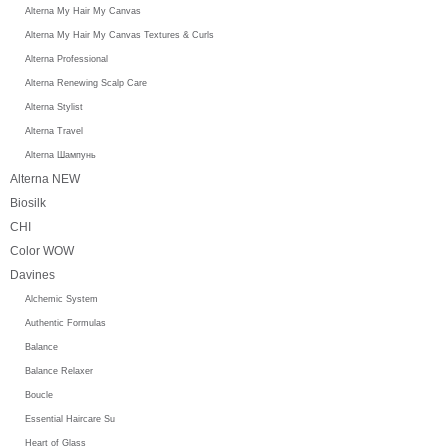
Alterna My Hair My Canvas
Alterna My Hair My Canvas Textures & Curls
Alterna Professional
Alterna Renewing Scalp Care
Alterna Stylist
Alterna Travel
Alterna Шампунь
Alterna NEW
Biosilk
CHI
Color WOW
Davines
Alchemic System
Authentic Formulas
Balance
Balance Relaxer
Boucle
Essential Haircare Su
Heart of Glass