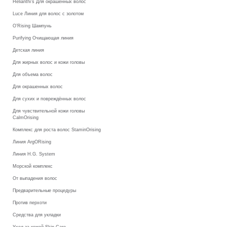
Helianthi's Для окрашенных волос
Luce Линия для волос с золотом
O’Rising Шампунь
Purifying Очищающая линия
Детская линия
Для жирных волос и кожи головы
Для объема волос
Для окрашенных волос
Для сухих и повреждённых волос
Для чувствительной кожи головы
CalmOrising
Комплекс для роста волос StaminOrising
Линия ArgORising
Линия H.G. System
Морской комплекс
От выпадения волос
Предварительные процедуры
Против перхоти
Средства для укладки
Уход за кожей Skin Care