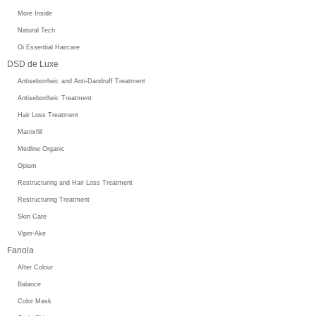
More Inside
Natural Tech
Oi Essential Haircare
DSD de Luxe
Antiseborrheic and Anti-Dandruff Treatment
Antiseborrheic Treatment
Hair Loss Treatment
Matrixfill
Medline Organic
Opium
Restructuring and Hair Loss Treatment
Restructuring Treatment
Skin Care
Viper-Ake
Fanola
After Colour
Balance
Color Mask