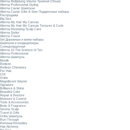
Alterna Multiplying Volume Тройной Объем
Alterna Professional Styling
Alterna Caviar Шампуни
Alterna Caviar Gifts & Sets Подарочные наборы
Распродажа
Big Size
Alterna My Hair My Canvas
Alterna My Hair My Canvas Textures & Curls
Alterna Renewing Scalp Care
Alterna Stylist
Alterna Travel
Set Дорожные и мини наборы
Шампуни и кондиционеры
Солнцезащитная
Alterna 10 The Science of Ten
Alterna Professional
Alterna Шампунь
Biosilk
Redken
Redken Chemistry
Pur Hair
CHI
Oribe
Magnificent Volume
Signature
Brilliance & Shine
Beautiful Color
Repair & Restore
Moisture & Control
Tools & Accessories
Body & Fragrance
Serene Scalp
Travel & Gifts
Oribe Шампунь
Run-Through
Renewal Remedies
Hair Alchemy