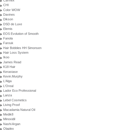
Carmex
CHI
Color WOW
Davines
Dikson
DSD de Luxe
Elemis
EOS Evolution of Smooth
Fanola
Farouk
Hair Bobbles HH Simonsen
Hair Loss System
Ikoo
James Read
K18 Hair
Kerastase
Kevin.Murphy
L'Alga
L'Oreal
Lador Eco Professional
Lanza
Lebel Cosmetics
Living Proof
Macadamia Natural Oil
Medik8
Minoxidil
Nashi Argan
Olaplex