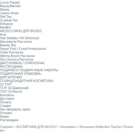
Lucas Papaw
BeautyBlender
Elemis
James Read
Self Tan
Gradual Tan
Enhance
Medik8
АКСЕССУАРЫ ДЛЯ ВОЛОС
Ikoo
Hair Bobbles HH Simonsen
Macadamia Расчески
Beauty Bar
Steam Pod L'Oreal Professional
Oribe Расчески
Alterna Brush Расчески
Shu Uemura Расчески
ДАРСОНВАЛЬ / D'ARSONVAL
РАСПРОДАЖА
ПОДАРКИ И ПОДАРОЧНЫЕ НАБОРЫ
ПОДАРОЧНАЯ УПАКОВКА
ДЛЯ МУЖЧИН
СОЛНЦЕЗАЩИТНАЯ КОСМЕТИКА
10 ТОП
ТОП 10 Шампуней
ТОП 10 Масок
Контакты
Доставка
Оплата
Скидки
Как оформить заказ
Отзывы
Акции
Распродажа
Главная
>
КОСМЕТИКА ДЛЯ ВОЛОС
>
Kerastase
>
Kerastase Reflection Touche Chro
мл