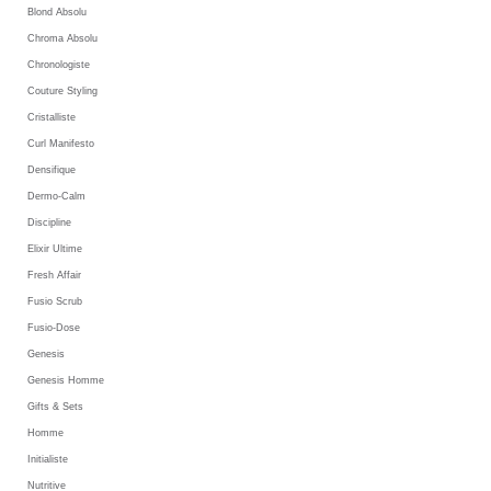
Blond Absolu
Chroma Absolu
Chronologiste
Couture Styling
Cristalliste
Curl Manifesto
Densifique
Dermo-Calm
Discipline
Elixir Ultime
Fresh Affair
Fusio Scrub
Fusio-Dose
Genesis
Genesis Homme
Gifts & Sets
Homme
Initialiste
Nutritive