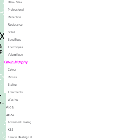
Oleo-Relax
Professional
Reflection
Resistance
Soleil
Specifique
Thermiques
Volumifique
Kevin.Murphy
Colour
Rinses
Styling
Treatments
Washes
L'Alga
L'anza
Advanced Healing
KB2
Keratin Healing Oil