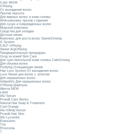
Color WOW
O’Rising
От выпадения волос
Против перхоти
Для жирных волос и кожи головы
AHA комплекс против старения
Для сухих и повреждённых волос
Морской комплекс
Средства для укладки
Детская линия
Комплекс для роста волос StaminOrising
G System
5 ALF-ORising
Линия ArgORising
Предварительные процедуры
Уход за кожей Skin Care
Для чувствительной кожи головы CalmOrising
Для объема волос
Purifying Очищающая линия
Hair Loss System От выпадения волос
Luce Линия для волос с золотом
Для окрашенных волос
Helianthi's Для окрашенных волос
O’Rising Шампунь
Alterna NEW
Lebel
IAU Serum
Proedit Care Works
Natural Hair Soap & Treatment
Cool Orange
IAU Infinity Aurum
Proedit Hair Skin
IAU Lycomint
Estessimo
Trie
Proscenia
7