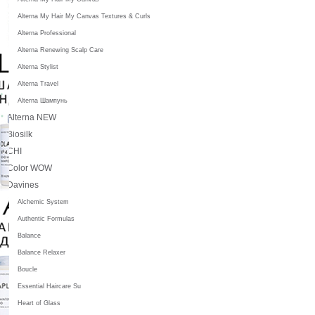
Alterna My Hair My Canvas Textures & Curls
Alterna Professional
Alterna Renewing Scalp Care
Alterna Stylist
Alterna Travel
Alterna Шампунь
Alterna NEW
Biosilk
CHI
Color WOW
Davines
Alchemic System
Authentic Formulas
Balance
Balance Relaxer
Boucle
Essential Haircare Su
Heart of Glass