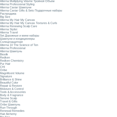
Alterna Multiplying Volume Тройной Объем
Alterna Professional Styling
Alterna Caviar Шампуни
Alterna Caviar Gifts & Sets Подарочные наборы
Распродажа
Big Size
Alterna My Hair My Canvas
Alterna My Hair My Canvas Textures & Curls
Alterna Renewing Scalp Care
Alterna Stylist
Alterna Travel
Set Дорожные и мини наборы
Шампуни и кондиционеры
Солнцезащитная
Alterna 10 The Science of Ten
Alterna Professional
Alterna Шампунь
Biosilk
Redken
Redken Chemistry
Pur Hair
CHI
Oribe
Magnificent Volume
Signature
Brilliance & Shine
Beautiful Color
Repair & Restore
Moisture & Control
Tools & Accessories
Body & Fragrance
Serene Scalp
Travel & Gifts
Oribe Шампунь
Run-Through
Renewal Remedies
Hair Alchemy