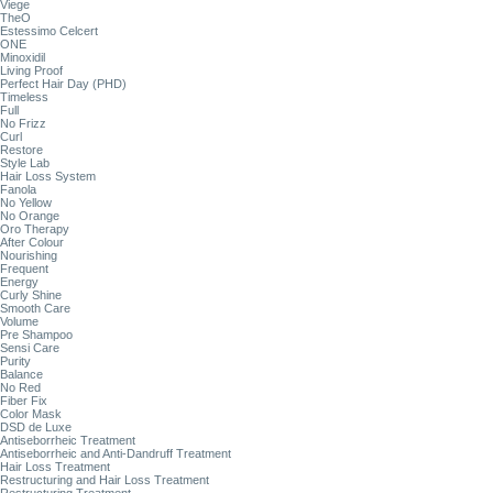
Viege
TheO
Estessimo Celcert
ONE
Minoxidil
Living Proof
Perfect Hair Day (PHD)
Timeless
Full
No Frizz
Curl
Restore
Style Lab
Hair Loss System
Fanola
No Yellow
No Orange
Oro Therapy
After Colour
Nourishing
Frequent
Energy
Curly Shine
Smooth Care
Volume
Pre Shampoo
Sensi Care
Purity
Balance
No Red
Fiber Fix
Color Mask
DSD de Luxe
Antiseborrheic Treatment
Antiseborrheic and Anti-Dandruff Treatment
Hair Loss Treatment
Restructuring and Hair Loss Treatment