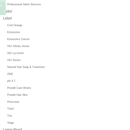
Professional Salon Services
Lador
Lebel
Cool Orange
Estessimo
Estessimo Celcert
IAU Infinity Aurum
IAU Lycomint
IAU Serum
Natural Hair Soap & Treatment
ONE
pH 4.7
Proedit Care Works
Proedit Hair Skin
Proscenia
TheO
Trie
Viege
Living Proof