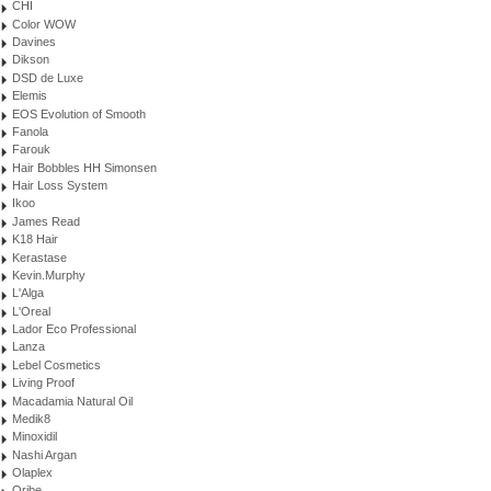
CHI
Color WOW
Davines
Dikson
DSD de Luxe
Elemis
EOS Evolution of Smooth
Fanola
Farouk
Hair Bobbles HH Simonsen
Hair Loss System
Ikoo
James Read
K18 Hair
Kerastase
Kevin.Murphy
L'Alga
L'Oreal
Lador Eco Professional
Lanza
Lebel Cosmetics
Living Proof
Macadamia Natural Oil
Medik8
Minoxidil
Nashi Argan
Olaplex
Oribe