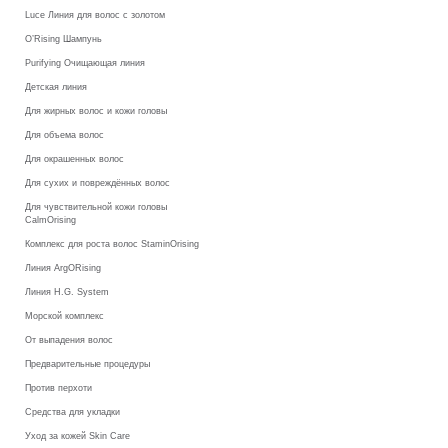
Luce Линия для волос с золотом
O’Rising Шампунь
Purifying Очищающая линия
Детская линия
Для жирных волос и кожи головы
Для объема волос
Для окрашенных волос
Для сухих и повреждённых волос
Для чувствительной кожи головы
CalmOrising
Комплекс для роста волос StaminOrising
Линия ArgORising
Линия H.G. System
Морской комплекс
От выпадения волос
Предварительные процедуры
Против перхоти
Средства для укладки
Уход за кожей Skin Care