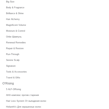
Big Size
Body & Fragrance
Brilliance & Shine
Hair Alchemy
Magnificent Volume
Moisture & Control
Oribe Шампунь
Renewal Remedies
Repair & Restore
Run-Through
Serene Scalp
Signature
Tools & Accessories
Travel & Gifts
O’Rising
5 ALF-ORising
AHA комплекс против старения
Hair Loss System От выпадения волос
Helianthi's Для окрашенных волос