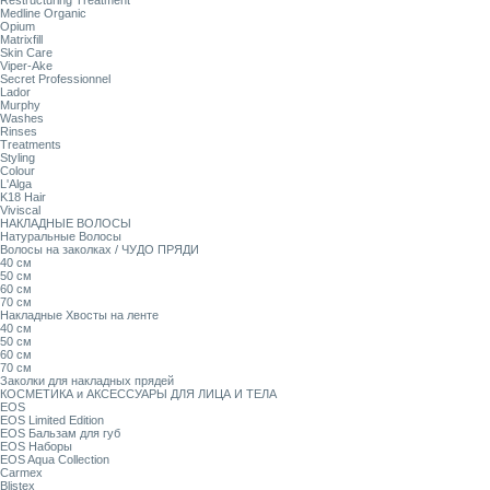
Restructuring Treatment
Medline Organic
Opium
Matrixfill
Skin Care
Viper-Ake
Secret Professionnel
Lador
Murphy
Washes
Rinses
Treatments
Styling
Colour
L'Alga
K18 Hair
Viviscal
НАКЛАДНЫЕ ВОЛОСЫ
Натуральные Волосы
Волосы на заколках / ЧУДО ПРЯДИ
40 см
50 см
60 см
70 см
Накладные Хвосты на ленте
40 см
50 см
60 см
70 см
Заколки для накладных прядей
КОСМЕТИКА и АКСЕССУАРЫ ДЛЯ ЛИЦА И ТЕЛА
EOS
EOS Limited Edition
EOS Бальзам для губ
EOS Наборы
EOS Aqua Collection
Carmex
Blistex