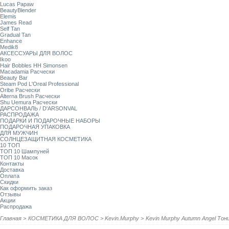
Lucas Papaw
BeautyBlender
Elemis
James Read
Self Tan
Gradual Tan
Enhance
Medik8
АКСЕССУАРЫ ДЛЯ ВОЛОС
Ikoo
Hair Bobbles HH Simonsen
Macadamia Расчески
Beauty Bar
Steam Pod L'Oreal Professional
Oribe Расчески
Alterna Brush Расчески
Shu Uemura Расчески
ДАРСОНВАЛЬ / D'ARSONVAL
РАСПРОДАЖА
ПОДАРКИ И ПОДАРОЧНЫЕ НАБОРЫ
ПОДАРОЧНАЯ УПАКОВКА
ДЛЯ МУЖЧИН
СОЛНЦЕЗАЩИТНАЯ КОСМЕТИКА
10 ТОП
ТОП 10 Шампуней
ТОП 10 Масок
Контакты
Доставка
Оплата
Скидки
Как оформить заказ
Отзывы
Акции
Распродажа
Главная
>
КОСМЕТИКА ДЛЯ ВОЛОС
>
Kevin.Murphy
>
Kevin Murphy Autumn Angel То