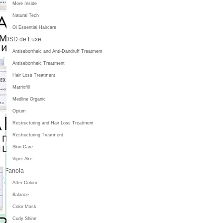
More Inside
Natural Tech
Oi Essential Haircare
DSD de Luxe
Antiseborrheic and Anti-Dandruff Treatment
Antiseborrheic Treatment
Hair Loss Treatment
Matrixfill
Medline Organic
Opium
Restructuring and Hair Loss Treatment
Restructuring Treatment
Skin Care
Viper-Ake
Fanola
After Colour
Balance
Color Mask
Curly Shine