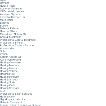
Big Size
Davines
Natural Tech
Authentic Formulas
Oi Essential Haircare
Alchemic System
Essential Haircare Su
More Inside
Balance
Boucle
Balance Relaxer
Heart of Glass
Macadamia Natural Oil
Care & Treatment
Professional Care & Treatment
Professional Styling
Professional Endless Summer
Accessories
Sets
L'anza
Keratin Healing Oil
Advanced Healing
Healing Colorcare
Healing Moisture
Healing Nourish
Healing Volume
Healing Pure
Healing Remedy
Healing Smooth
Healing Style
Healing Curls
Healing Strength
KB2
Professional Salon Services
Healing Color
High-Impact Haircolor
Ultimate Treatment
Keratin Healing Emergency Service