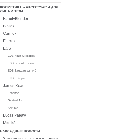
КОСМЕТИКА и АКСЕССУАРЫ ДЛЯ
ЛИЦА И ТЕЛА
BeautyBlender
Blistex
Carmex
Elemis
EOS
EOS Aqua Collection
EOS Limited Edition
EOS Бальзам для губ
EOS Наборы
James Read
Enhance
Gradual Tan
Self Tan
Lucas Papaw
Medik8
НАКЛАДНЫЕ ВОЛОСЫ
Заколки для накладных прядей