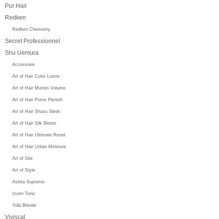
Pur Hair
Redken
Redken Chemistry
Secret Professionnel
Shu Uemura
Accessoire
Art of Hair Color Lustre
Art of Hair Muroto Volume
Art of Hair Prime Plenish
Art of Hair Shusu Sleek
Art of Hair Silk Bloom
Art of Hair Ultimate Reset
Art of Hair Urban Moisture
Art of Oils
Art of Style
Ashita Supreme
Izumi Tonic
Yūbi Blonde
Viviscal