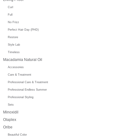
Curl
Full
No Frizz
Perfect Hair Day (PHD)
Restore
Style Lab
Timeless
Macadamia Natural Oil
Accessories
Care & Treatment
Professional Care & Treatment
Professional Endless Summer
Professional Styling
Sets
Minoxidil
Olaplex
Oribe
Beautiful Color