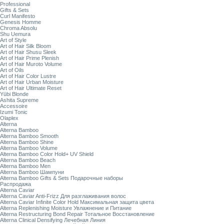
Professional
Gifts & Sets
Curl Manifesto
Genesis Homme
Chroma Absolu
Shu Uemura
Art of Style
Art of Hair Silk Bloom
Art of Hair Shusu Sleek
Art of Hair Prime Plenish
Art of Hair Muroto Volume
Art of Oils
Art of Hair Color Lustre
Art of Hair Urban Moisture
Art of Hair Ultimate Reset
Yūbi Blonde
Ashita Supreme
Accessoire
Izumi Tonic
Olaplex
Alterna
Alterna Bamboo
Alterna Bamboo Smooth
Alterna Bamboo Shine
Alterna Bamboo Volume
Alterna Bamboo Color Hold+ UV Shield
Alterna Bamboo Beach
Alterna Bamboo Men
Alterna Bamboo Шампуни
Alterna Bamboo Gifts & Sets Подарочные наборы
Распродажа
Alterna Caviar
Alterna Caviar Anti-Frizz Для разглаживания волос
Alterna Caviar Infinite Color Hold Максимальная защита цвета
Alterna Replenishing Moisture Увлажнение и Питание
Alterna Restructuring Bond Repair Тотальное Восстановление
Alterna Clinical Densifying Лечебная Линия