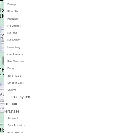
Energy
Fiber Fix
Frequent
No Orange
No Red
No Yellow
Nourishing
Oro Therapy
Pre Shampoo
Purity
Sensi Care
Smooth Care
Volume
Hair Loss System
K18 Hair
Kerastase
Aminexil
Aura Botanica
Blond Absolu