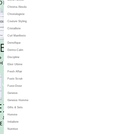
Chroma Absolu
Chronologiste
Couture Styling
Cristalliste
Curl Manifesto
Densifique
Dermo-Calm
Discipline
Elixir Ultime
Fresh Affair
Fusio Scrub
Fusio-Dose
Genesis
Genesis Homme
Gifts & Sets
Homme
Initialiste
Nutritive