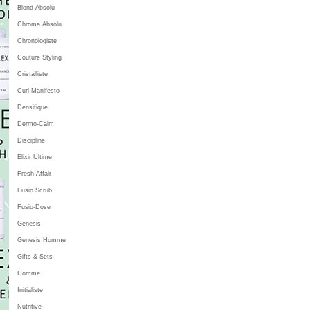
Blond Absolu
Chroma Absolu
Chronologiste
Couture Styling
Cristalliste
Curl Manifesto
Densifique
Dermo-Calm
Discipline
Elixir Ultime
Fresh Affair
Fusio Scrub
Fusio-Dose
Genesis
Genesis Homme
Gifts & Sets
Homme
Initialiste
Nutritive