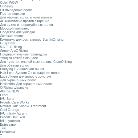
Color WOW
O’Rising
От выпадения волос
Против перхоти
Для жирных волос и кожи головы
AHA комплекс против старения
Для сухих и повреждённых волос
Морской комплекс
Средства для укладки
Детская линия
Комплекс для роста волос StaminOrising
G System
5 ALF-ORising
Линия ArgORising
Предварительные процедуры
Уход за кожей Skin Care
Для чувствительной кожи головы CalmOrising
Для объема волос
Purifying Очищающая линия
Hair Loss System От выпадения волос
Luce Линия для волос с золотом
Для окрашенных волос
Helianthi's Для окрашенных волос
O’Rising Шампунь
Alterna NEW
Lebel
IAU Serum
Proedit Care Works
Natural Hair Soap & Treatment
Cool Orange
IAU Infinity Aurum
Proedit Hair Skin
IAU Lycomint
Estessimo
Trie
Proscenia
7