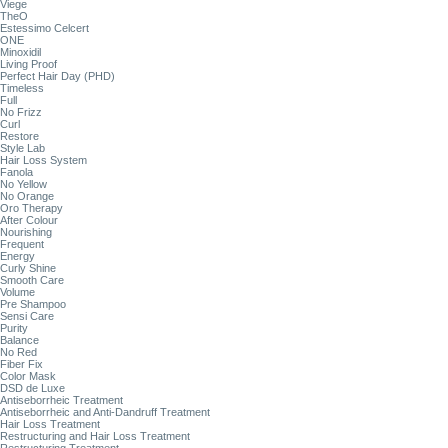
Viege
TheO
Estessimo Celcert
ONE
Minoxidil
Living Proof
Perfect Hair Day (PHD)
Timeless
Full
No Frizz
Curl
Restore
Style Lab
Hair Loss System
Fanola
No Yellow
No Orange
Oro Therapy
After Colour
Nourishing
Frequent
Energy
Curly Shine
Smooth Care
Volume
Pre Shampoo
Sensi Care
Purity
Balance
No Red
Fiber Fix
Color Mask
DSD de Luxe
Antiseborrheic Treatment
Antiseborrheic and Anti-Dandruff Treatment
Hair Loss Treatment
Restructuring and Hair Loss Treatment