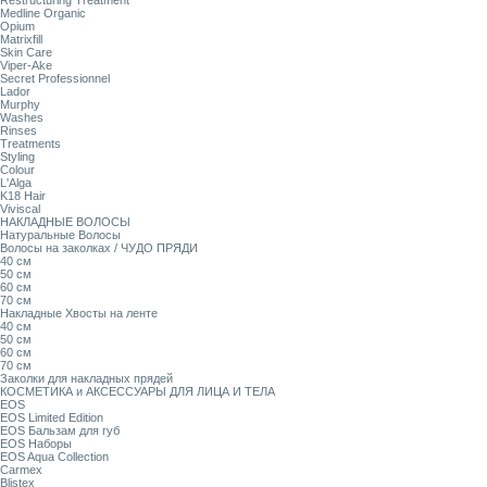
Restructuring Treatment
Medline Organic
Opium
Matrixfill
Skin Care
Viper-Ake
Secret Professionnel
Lador
Murphy
Washes
Rinses
Treatments
Styling
Colour
L'Alga
K18 Hair
Viviscal
НАКЛАДНЫЕ ВОЛОСЫ
Натуральные Волосы
Волосы на заколках / ЧУДО ПРЯДИ
40 см
50 см
60 см
70 см
Накладные Хвосты на ленте
40 см
50 см
60 см
70 см
Заколки для накладных прядей
КОСМЕТИКА и АКСЕССУАРЫ ДЛЯ ЛИЦА И ТЕЛА
EOS
EOS Limited Edition
EOS Бальзам для губ
EOS Наборы
EOS Aqua Collection
Carmex
Blistex