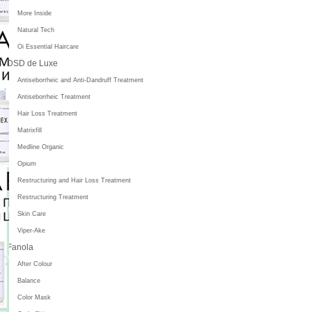
More Inside
Natural Tech
Oi Essential Haircare
DSD de Luxe
Antiseborrheic and Anti-Dandruff Treatment
Antiseborrheic Treatment
Hair Loss Treatment
Matrixfill
Medline Organic
Opium
Restructuring and Hair Loss Treatment
Restructuring Treatment
Skin Care
Viper-Ake
Fanola
After Colour
Balance
Color Mask