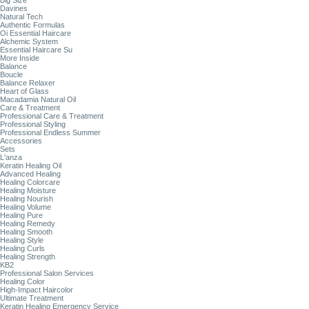
Big Size
Davines
Natural Tech
Authentic Formulas
Oi Essential Haircare
Alchemic System
Essential Haircare Su
More Inside
Balance
Boucle
Balance Relaxer
Heart of Glass
Macadamia Natural Oil
Care & Treatment
Professional Care & Treatment
Professional Styling
Professional Endless Summer
Accessories
Sets
L'anza
Keratin Healing Oil
Advanced Healing
Healing Colorcare
Healing Moisture
Healing Nourish
Healing Volume
Healing Pure
Healing Remedy
Healing Smooth
Healing Style
Healing Curls
Healing Strength
KB2
Professional Salon Services
Healing Color
High-Impact Haircolor
Ultimate Treatment
Keratin Healing Emergency Service