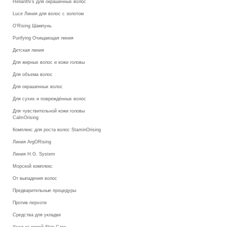
Helianthi's Для окрашенных волос
Luce Линия для волос с золотом
O’Rising Шампунь
Purifying Очищающая линия
Детская линия
Для жирных волос и кожи головы
Для объема волос
Для окрашенных волос
Для сухих и повреждённых волос
Для чувствительной кожи головы
CalmOrising
Комплекс для роста волос StaminOrising
Линия ArgORising
Линия H.G. System
Морской комплекс
От выпадения волос
Предварительные процедуры
Против перхоти
Средства для укладки
Уход за кожей Skin Care