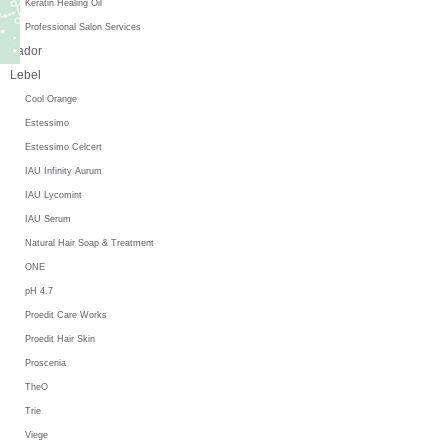
Keratin Healing Oil
Professional Salon Services
Lador
Lebel
Cool Orange
Estessimo
Estessimo Celcert
IAU Infinity Aurum
IAU Lycomint
IAU Serum
Natural Hair Soap & Treatment
ONE
pH 4.7
Proedit Care Works
Proedit Hair Skin
Proscenia
TheO
Trie
Viege