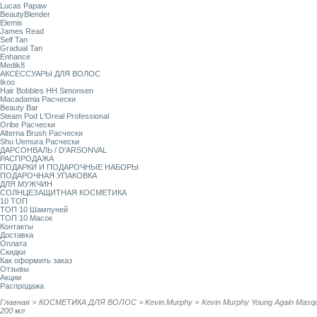
Lucas Papaw
BeautyBlender
Elemis
James Read
Self Tan
Gradual Tan
Enhance
Medik8
АКСЕССУАРЫ ДЛЯ ВОЛОС
Ikoo
Hair Bobbles HH Simonsen
Macadamia Расчески
Beauty Bar
Steam Pod L'Oreal Professional
Oribe Расчески
Alterna Brush Расчески
Shu Uemura Расчески
ДАРСОНВАЛЬ / D'ARSONVAL
РАСПРОДАЖА
ПОДАРКИ И ПОДАРОЧНЫЕ НАБОРЫ
ПОДАРОЧНАЯ УПАКОВКА
ДЛЯ МУЖЧИН
СОЛНЦЕЗАЩИТНАЯ КОСМЕТИКА
10 ТОП
ТОП 10 Шампуней
ТОП 10 Масок
Контакты
Доставка
Оплата
Скидки
Как оформить заказ
Отзывы
Акции
Распродажа
Главная
>
КОСМЕТИКА ДЛЯ ВОЛОС
>
Kevin.Murphy
>
Kevin Murphy Young Again Mas
200 мл