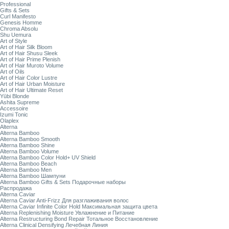
Professional
Gifts & Sets
Curl Manifesto
Genesis Homme
Chroma Absolu
Shu Uemura
Art of Style
Art of Hair Silk Bloom
Art of Hair Shusu Sleek
Art of Hair Prime Plenish
Art of Hair Muroto Volume
Art of Oils
Art of Hair Color Lustre
Art of Hair Urban Moisture
Art of Hair Ultimate Reset
Yūbi Blonde
Ashita Supreme
Accessoire
Izumi Tonic
Olaplex
Alterna
Alterna Bamboo
Alterna Bamboo Smooth
Alterna Bamboo Shine
Alterna Bamboo Volume
Alterna Bamboo Color Hold+ UV Shield
Alterna Bamboo Beach
Alterna Bamboo Men
Alterna Bamboo Шампуни
Alterna Bamboo Gifts & Sets Подарочные наборы
Распродажа
Alterna Caviar
Alterna Caviar Anti-Frizz Для разглаживания волос
Alterna Caviar Infinite Color Hold Максимальная защита цвета
Alterna Replenishing Moisture Увлажнение и Питание
Alterna Restructuring Bond Repair Тотальное Восстановление
Alterna Clinical Densifying Лечебная Линия