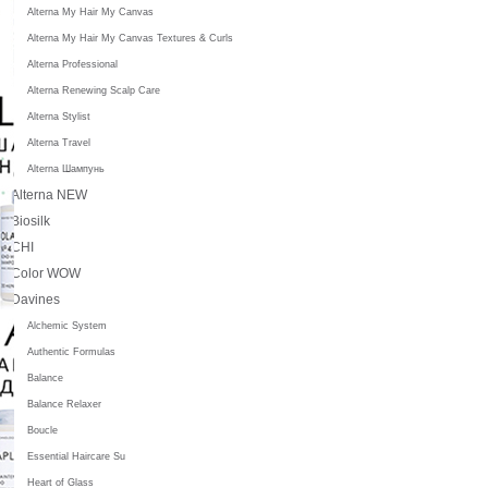
Alterna My Hair My Canvas
Alterna My Hair My Canvas Textures & Curls
Alterna Professional
Alterna Renewing Scalp Care
Alterna Stylist
Alterna Travel
Alterna Шампунь
Alterna NEW
Biosilk
CHI
Color WOW
Davines
Alchemic System
Authentic Formulas
Balance
Balance Relaxer
Boucle
Essential Haircare Su
Heart of Glass