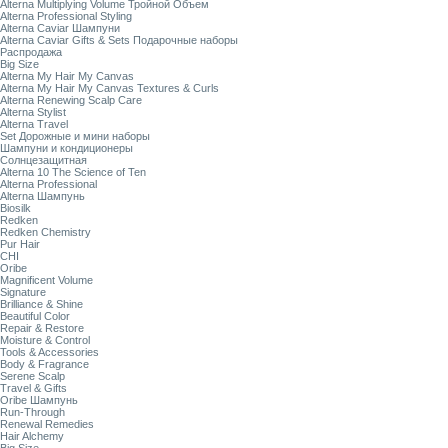
Alterna Multiplying Volume Тройной Объем
Alterna Professional Styling
Alterna Caviar Шампуни
Alterna Caviar Gifts & Sets Подарочные наборы
Распродажа
Big Size
Alterna My Hair My Canvas
Alterna My Hair My Canvas Textures & Curls
Alterna Renewing Scalp Care
Alterna Stylist
Alterna Travel
Set Дорожные и мини наборы
Шампуни и кондиционеры
Солнцезащитная
Alterna 10 The Science of Ten
Alterna Professional
Alterna Шампунь
Biosilk
Redken
Redken Chemistry
Pur Hair
CHI
Oribe
Magnificent Volume
Signature
Brilliance & Shine
Beautiful Color
Repair & Restore
Moisture & Control
Tools & Accessories
Body & Fragrance
Serene Scalp
Travel & Gifts
Oribe Шампунь
Run-Through
Renewal Remedies
Hair Alchemy