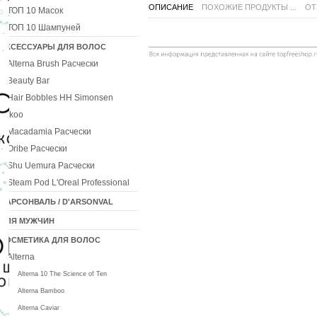
ОПИСАНИЕ
ПОХОЖИЕ ПРОДУКТЫ ...
ОТ
ТОП 10 Масок
ТОП 10 Шампуней
АКСЕССУАРЫ ДЛЯ ВОЛОС
Alterna Brush Расчески
Beauty Bar
Hair Bobbles HH Simonsen
Ikoo
Macadamia Расчески
Oribe Расчески
Shu Uemura Расчески
Steam Pod L'Oreal Professional
ДАРСОНВАЛЬ / D'ARSONVAL
ДЛЯ МУЖЧИН
КОСМЕТИКА ДЛЯ ВОЛОС
Alterna
Alterna 10 The Science of Ten
Alterna Bamboo
Alterna Caviar