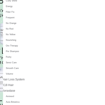
Curly Shine
Energy
Fiber Fix
Frequent
No Orange
No Red
No Yellow
Nourishing
Oro Therapy
Pre Shampoo
Purity
Sensi Care
Smooth Care
Volume
Hair Loss System
K18 Hair
Kerastase
Aminexil
Aura Botanica