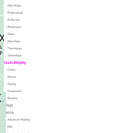
Oleo-Relax
Professional
Reflection
Resistance
Soleil
Specifique
Thermiques
Volumifique
Kevin.Murphy
Colour
Rinses
Styling
Treatments
Washes
L'Alga
L'anza
Advanced Healing
KB2