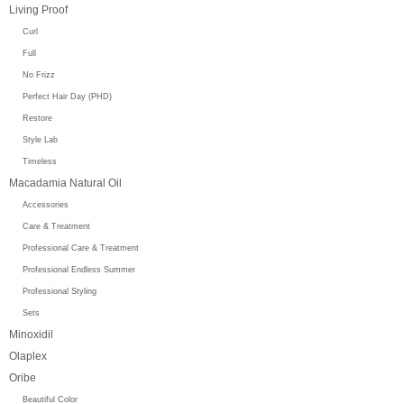
Living Proof
Curl
Full
No Frizz
Perfect Hair Day (PHD)
Restore
Style Lab
Timeless
Macadamia Natural Oil
Accessories
Care & Treatment
Professional Care & Treatment
Professional Endless Summer
Professional Styling
Sets
Minoxidil
Olaplex
Oribe
Beautiful Color