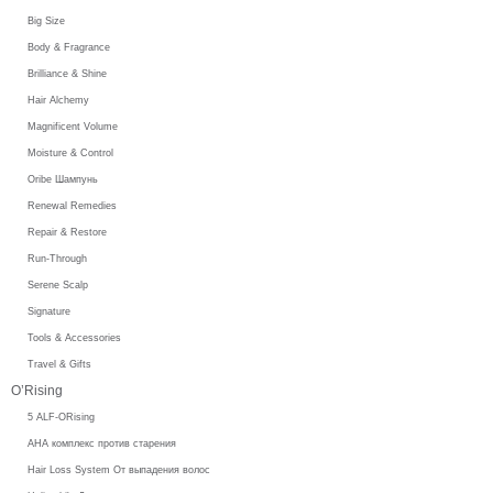
Big Size
Body & Fragrance
Brilliance & Shine
Hair Alchemy
Magnificent Volume
Moisture & Control
Oribe Шампунь
Renewal Remedies
Repair & Restore
Run-Through
Serene Scalp
Signature
Tools & Accessories
Travel & Gifts
O’Rising
5 ALF-ORising
AHA комплекс против старения
Hair Loss System От выпадения волос