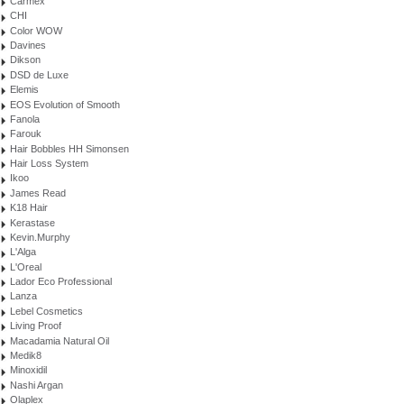
Carmex
CHI
Color WOW
Davines
Dikson
DSD de Luxe
Elemis
EOS Evolution of Smooth
Fanola
Farouk
Hair Bobbles HH Simonsen
Hair Loss System
Ikoo
James Read
K18 Hair
Kerastase
Kevin.Murphy
L'Alga
L'Oreal
Lador Eco Professional
Lanza
Lebel Cosmetics
Living Proof
Macadamia Natural Oil
Medik8
Minoxidil
Nashi Argan
Olaplex