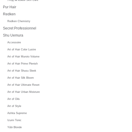
Pur Hair
Redken
Redken Chemistry
Secret Professionnel
Shu Uemura
Accessoire
Art of Hair Color Lustre
Art of Hair Muroto Volume
Art of Hair Prime Plenish
Art of Hair Shusu Sleek
Art of Hair Silk Bloom
Art of Hair Ultimate Reset
Art of Hair Urban Moisture
Art of Oils
Art of Style
Ashita Supreme
Izumi Tonic
Yūbi Blonde