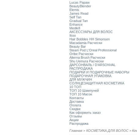
Lucas Papaw
BeautyBlender
Elemis
James Read
Self Tan
Gradual Tan
Enhance
Medik8
АКСЕССУАРЫ ДЛЯ ВОЛОС
Ikoo
Hair Bobbles HH Simonsen
Macadamia Расчески
Beauty Bar
Steam Pod L'Oreal Professional
Oribe Расчески
Alterna Brush Расчески
Shu Uemura Расчески
ДАРСОНВАЛЬ / D'ARSONVAL
РАСПРОДАЖА
ПОДАРКИ И ПОДАРОЧНЫЕ НАБОРЫ
ПОДАРОЧНАЯ УПАКОВКА
ДЛЯ МУЖЧИН
СОЛНЦЕЗАЩИТНАЯ КОСМЕТИКА
10 ТОП
ТОП 10 Шампуней
ТОП 10 Масок
Контакты
Доставка
Оплата
Скидки
Как оформить заказ
Отзывы
Акции
Распродажа
Главная
>
КОСМЕТИКА ДЛЯ ВОЛОС
>
Ke