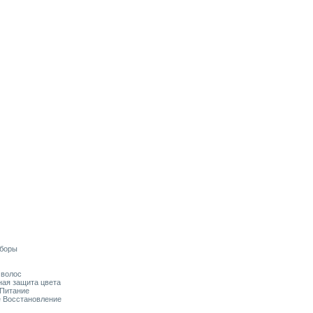
аборы
я волос
ьная защита цвета
 Питание
ое Восстановление