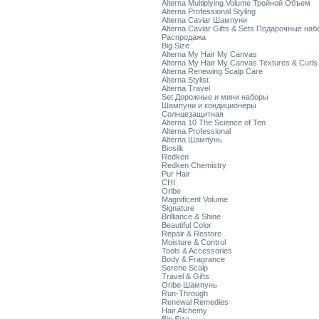
Alterna Multiplying Volume Тройной Объем
Alterna Professional Styling
Alterna Caviar Шампуни
Alterna Caviar Gifts & Sets Подарочные на
Распродажа
Big Size
Alterna My Hair My Canvas
Alterna My Hair My Canvas Textures & Curls
Alterna Renewing Scalp Care
Alterna Stylist
Alterna Travel
Set Дорожные и мини наборы
Шампуни и кондиционеры
Солнцезащитная
Alterna 10 The Science of Ten
Alterna Professional
Alterna Шампунь
Biosilk
Redken
Redken Chemistry
Pur Hair
CHI
Oribe
Magnificent Volume
Signature
Brilliance & Shine
Beautiful Color
Repair & Restore
Moisture & Control
Tools & Accessories
Body & Fragrance
Serene Scalp
Travel & Gifts
Oribe Шампунь
Run-Through
Renewal Remedies
Hair Alchemy