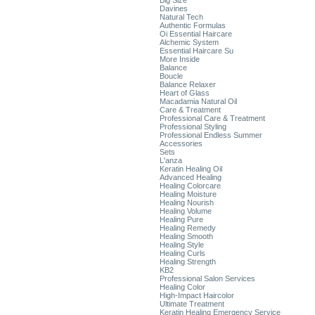
Big Size
Davines
Natural Tech
Authentic Formulas
Oi Essential Haircare
Alchemic System
Essential Haircare Su
More Inside
Balance
Boucle
Balance Relaxer
Heart of Glass
Macadamia Natural Oil
Care & Treatment
Professional Care & Treatment
Professional Styling
Professional Endless Summer
Accessories
Sets
L'anza
Keratin Healing Oil
Advanced Healing
Healing Colorcare
Healing Moisture
Healing Nourish
Healing Volume
Healing Pure
Healing Remedy
Healing Smooth
Healing Style
Healing Curls
Healing Strength
KB2
Professional Salon Services
Healing Color
High-Impact Haircolor
Ultimate Treatment
Keratin Healing Emergency Service