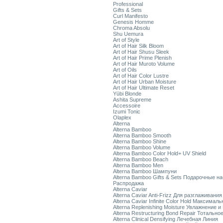
Professional
Gifts & Sets
Curl Manifesto
Genesis Homme
Chroma Absolu
Shu Uemura
Art of Style
Art of Hair Silk Bloom
Art of Hair Shusu Sleek
Art of Hair Prime Plenish
Art of Hair Muroto Volume
Art of Oils
Art of Hair Color Lustre
Art of Hair Urban Moisture
Art of Hair Ultimate Reset
Yūbi Blonde
Ashita Supreme
Accessoire
Izumi Tonic
Olaplex
Alterna
Alterna Bamboo
Alterna Bamboo Smooth
Alterna Bamboo Shine
Alterna Bamboo Volume
Alterna Bamboo Color Hold+ UV Shield
Alterna Bamboo Beach
Alterna Bamboo Men
Alterna Bamboo Шампуни
Alterna Bamboo Gifts & Sets Подарочные н
Распродажа
Alterna Caviar
Alterna Caviar Anti-Frizz Для разглаживани
Alterna Caviar Infinite Color Hold Максимал
Alterna Replenishing Moisture Увлажнение и
Alterna Restructuring Bond Repair Тотальн
Alterna Clinical Densifying Лечебная Линия