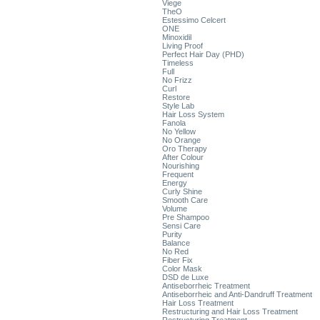
Viege
TheO
Estessimo Celcert
ONE
Minoxidil
Living Proof
Perfect Hair Day (PHD)
Timeless
Full
No Frizz
Curl
Restore
Style Lab
Hair Loss System
Fanola
No Yellow
No Orange
Oro Therapy
After Colour
Nourishing
Frequent
Energy
Curly Shine
Smooth Care
Volume
Pre Shampoo
Sensi Care
Purity
Balance
No Red
Fiber Fix
Color Mask
DSD de Luxe
Antiseborrheic Treatment
Antiseborrheic and Anti-Dandruff Treatment
Hair Loss Treatment
Restructuring and Hair Loss Treatment