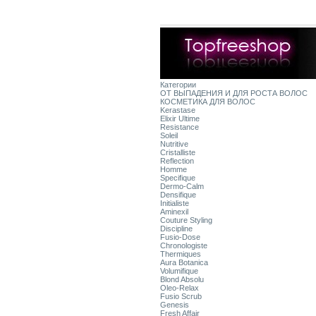
Категории
ОТ ВЫПАДЕНИЯ И ДЛЯ РОСТА ВОЛОС
КОСМЕТИКА ДЛЯ ВОЛОС
Kerastase
Elixir Ultime
Resistance
Soleil
Nutritive
Cristalliste
Reflection
Homme
Specifique
Dermo-Calm
Densifique
Initialiste
Aminexil
Couture Styling
Discipline
Fusio-Dose
Chronologiste
Thermiques
Aura Botanica
Volumifique
Blond Absolu
Oleo-Relax
Fusio Scrub
Genesis
Fresh Affair