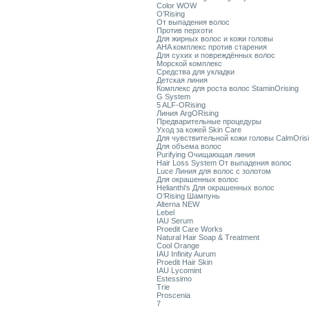
Color WOW
O’Rising
От выпадения волос
Против перхоти
Для жирных волос и кожи головы
AHA комплекс против старения
Для сухих и повреждённых волос
Морской комплекс
Средства для укладки
Детская линия
Комплекс для роста волос StaminOrising
G System
5 ALF-ORising
Линия ArgORising
Предварительные процедуры
Уход за кожей Skin Care
Для чувствительной кожи головы CalmOris
Для объема волос
Purifying Очищающая линия
Hair Loss System От выпадения волос
Luce Линия для волос с золотом
Для окрашенных волос
Helianthi's Для окрашенных волос
O’Rising Шампунь
Alterna NEW
Lebel
IAU Serum
Proedit Care Works
Natural Hair Soap & Treatment
Cool Orange
IAU Infinity Aurum
Proedit Hair Skin
IAU Lycomint
Estessimo
Trie
Proscenia
7