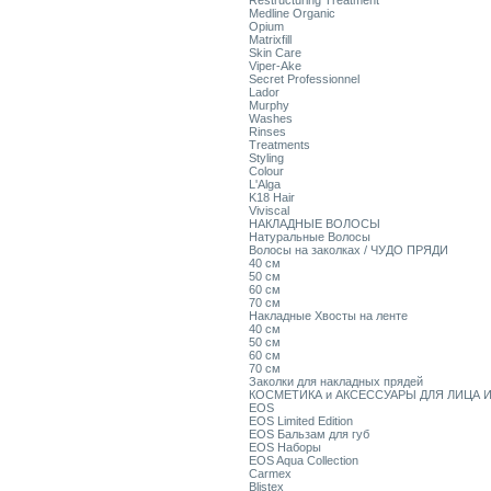
Restructuring Treatment
Medline Organic
Opium
Matrixfill
Skin Care
Viper-Ake
Secret Professionnel
Lador
Murphy
Washes
Rinses
Treatments
Styling
Colour
L'Alga
K18 Hair
Viviscal
НАКЛАДНЫЕ ВОЛОСЫ
Натуральные Волосы
Волосы на заколках / ЧУДО ПРЯДИ
40 см
50 см
60 см
70 см
Накладные Хвосты на ленте
40 см
50 см
60 см
70 см
Заколки для накладных прядей
КОСМЕТИКА и АКСЕССУАРЫ ДЛЯ ЛИЦА И
EOS
EOS Limited Edition
EOS Бальзам для губ
EOS Наборы
EOS Aqua Collection
Carmex
Blistex