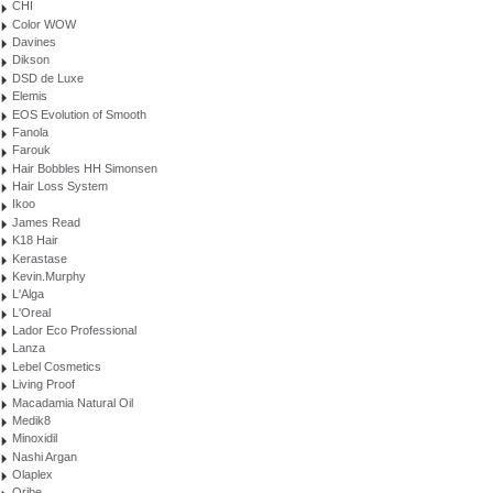
CHI
Color WOW
Davines
Dikson
DSD de Luxe
Elemis
EOS Evolution of Smooth
Fanola
Farouk
Hair Bobbles HH Simonsen
Hair Loss System
Ikoo
James Read
K18 Hair
Kerastase
Kevin.Murphy
L'Alga
L'Oreal
Lador Eco Professional
Lanza
Lebel Cosmetics
Living Proof
Macadamia Natural Oil
Medik8
Minoxidil
Nashi Argan
Olaplex
Oribe