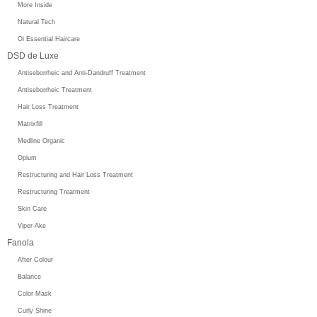
More Inside
Natural Tech
Oi Essential Haircare
DSD de Luxe
Antiseborrheic and Anti-Dandruff Treatment
Antiseborrheic Treatment
Hair Loss Treatment
Matrixfill
Medline Organic
Opium
Restructuring and Hair Loss Treatment
Restructuring Treatment
Skin Care
Viper-Ake
Fanola
After Colour
Balance
Color Mask
Curly Shine