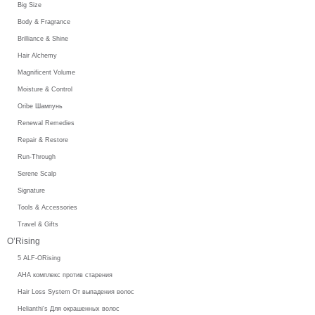
Big Size
Body & Fragrance
Brilliance & Shine
Hair Alchemy
Magnificent Volume
Moisture & Control
Oribe Шампунь
Renewal Remedies
Repair & Restore
Run-Through
Serene Scalp
Signature
Tools & Accessories
Travel & Gifts
O’Rising
5 ALF-ORising
AHA комплекс против старения
Hair Loss System От выпадения волос
Helianthi's Для окрашенных волос