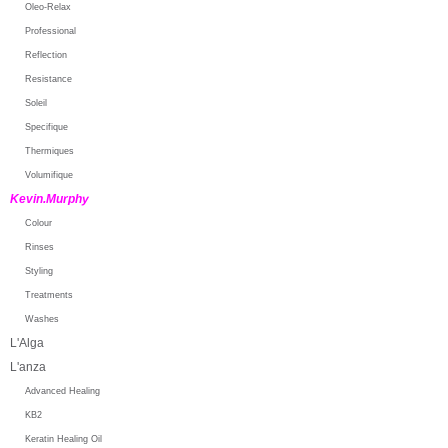
Oleo-Relax
Professional
Reflection
Resistance
Soleil
Specifique
Thermiques
Volumifique
Kevin.Murphy
Colour
Rinses
Styling
Treatments
Washes
L'Alga
L'anza
Advanced Healing
KB2
Keratin Healing Oil