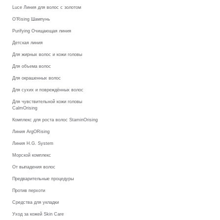
Luce Линия для волос с золотом
O’Rising Шампунь
Purifying Очищающая линия
Детская линия
Для жирных волос и кожи головы
Для объема волос
Для окрашенных волос
Для сухих и повреждённых волос
Для чувствительной кожи головы
CalmOrising
Комплекс для роста волос StaminOrising
Линия ArgORising
Линия H.G. System
Морской комплекс
От выпадения волос
Предварительные процедуры
Против перхоти
Средства для укладки
Уход за кожей Skin Care