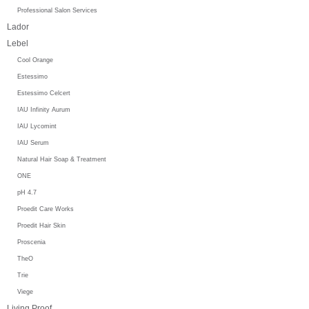
Professional Salon Services
Lador
Lebel
Cool Orange
Estessimo
Estessimo Celcert
IAU Infinity Aurum
IAU Lycomint
IAU Serum
Natural Hair Soap & Treatment
ONE
pH 4.7
Proedit Care Works
Proedit Hair Skin
Proscenia
TheO
Trie
Viege
Living Proof