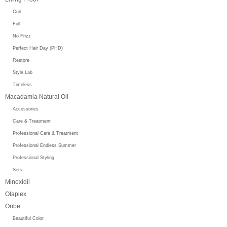
Curl
Full
No Frizz
Perfect Hair Day (PHD)
Restore
Style Lab
Timeless
Macadamia Natural Oil
Accessories
Care & Treatment
Professional Care & Treatment
Professional Endless Summer
Professional Styling
Sets
Minoxidil
Olaplex
Oribe
Beautiful Color