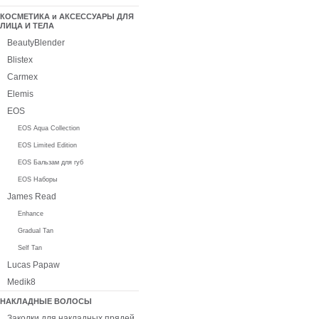
КОСМЕТИКА и АКСЕССУАРЫ ДЛЯ
ЛИЦА И ТЕЛА
BeautyBlender
Blistex
Carmex
Elemis
EOS
EOS Aqua Collection
EOS Limited Edition
EOS Бальзам для губ
EOS Наборы
James Read
Enhance
Gradual Tan
Self Tan
Lucas Papaw
Medik8
НАКЛАДНЫЕ ВОЛОСЫ
Заколки для накладных прядей