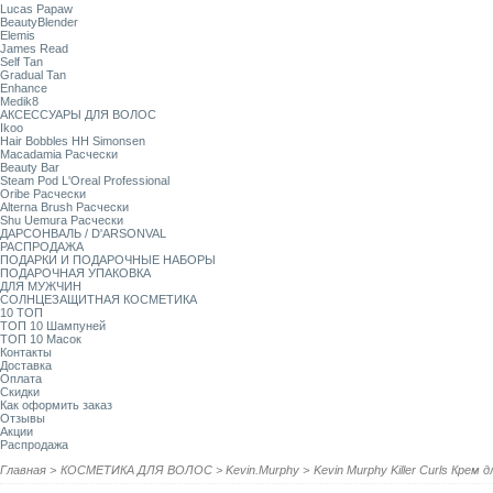
Lucas Papaw
BeautyBlender
Elemis
James Read
Self Tan
Gradual Tan
Enhance
Medik8
АКСЕССУАРЫ ДЛЯ ВОЛОС
Ikoo
Hair Bobbles HH Simonsen
Macadamia Расчески
Beauty Bar
Steam Pod L'Oreal Professional
Oribe Расчески
Alterna Brush Расчески
Shu Uemura Расчески
ДАРСОНВАЛЬ / D'ARSONVAL
РАСПРОДАЖА
ПОДАРКИ И ПОДАРОЧНЫЕ НАБОРЫ
ПОДАРОЧНАЯ УПАКОВКА
ДЛЯ МУЖЧИН
СОЛНЦЕЗАЩИТНАЯ КОСМЕТИКА
10 ТОП
ТОП 10 Шампуней
ТОП 10 Масок
Контакты
Доставка
Оплата
Скидки
Как оформить заказ
Отзывы
Акции
Распродажа
Главная
>
КОСМЕТИКА ДЛЯ ВОЛОС
>
Kevin.Murphy
>
Kevin Murphy Killer Curls Крем