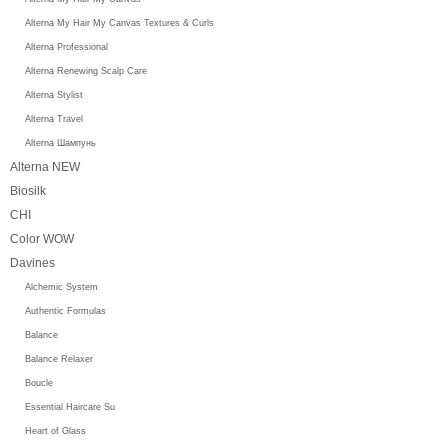
Alterna My Hair My Canvas Textures & Curls
Alterna Professional
Alterna Renewing Scalp Care
Alterna Stylist
Alterna Travel
Alterna Шампунь
Alterna NEW
Biosilk
CHI
Color WOW
Davines
Alchemic System
Authentic Formulas
Balance
Balance Relaxer
Boucle
Essential Haircare Su
Heart of Glass