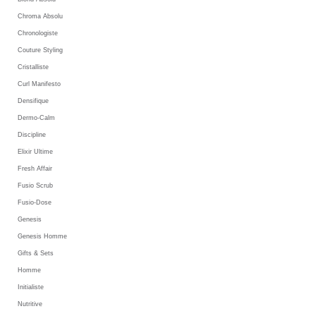
Chroma Absolu
Chronologiste
Couture Styling
Cristalliste
Curl Manifesto
Densifique
Dermo-Calm
Discipline
Elixir Ultime
Fresh Affair
Fusio Scrub
Fusio-Dose
Genesis
Genesis Homme
Gifts & Sets
Homme
Initialiste
Nutritive