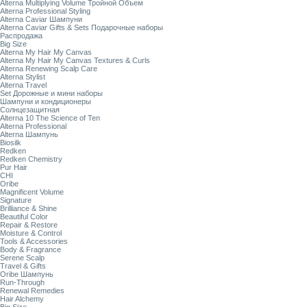
Alterna Multiplying Volume Тройной Объем
Alterna Professional Styling
Alterna Caviar Шампуни
Alterna Caviar Gifts & Sets Подарочные наборы
Распродажа
Big Size
Alterna My Hair My Canvas
Alterna My Hair My Canvas Textures & Curls
Alterna Renewing Scalp Care
Alterna Stylist
Alterna Travel
Set Дорожные и мини наборы
Шампуни и кондиционеры
Солнцезащитная
Alterna 10 The Science of Ten
Alterna Professional
Alterna Шампунь
Biosilk
Redken
Redken Chemistry
Pur Hair
CHI
Oribe
Magnificent Volume
Signature
Brilliance & Shine
Beautiful Color
Repair & Restore
Moisture & Control
Tools & Accessories
Body & Fragrance
Serene Scalp
Travel & Gifts
Oribe Шампунь
Run-Through
Renewal Remedies
Hair Alchemy