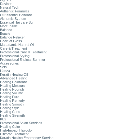
Big Size
Davines
Natural Tech
Authentic Formulas
Oi Essential Haircare
Alchemic System
Essential Haircare Su
More Inside
Balance
Boucle
Balance Relaxer
Heart of Glass
Macadamia Natural Oil
Care & Treatment
Professional Care & Treatment
Professional Styling
Professional Endless Summer
Accessories
Sets
L'anza
Keratin Healing Oil
Advanced Healing
Healing Colorcare
Healing Moisture
Healing Nourish
Healing Volume
Healing Pure
Healing Remedy
Healing Smooth
Healing Style
Healing Curls
Healing Strength
KB2
Professional Salon Services
Healing Color
High-Impact Haircolor
Ultimate Treatment
Keratin Healing Emergency Service