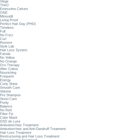
Viege
TheO
Estessimo Celcert
ONE
Minoxidil
Living Proof
Perfect Hair Day (PHD)
Timeless
Full
No Frizz
Curl
Restore
Style Lab
Hair Loss System
Fanola
No Yellow
No Orange
Oro Therapy
After Colour
Nourishing
Frequent
Energy
Curly Shine
Smooth Care
Volume
Pre Shampoo
Sensi Care
Purity
Balance
No Red
Fiber Fix
Color Mask
DSD de Luxe
Antiseborrheic Treatment
Antiseborrheic and Anti-Dandruff Treatment
Hair Loss Treatment
Restructuring and Hair Loss Treatment