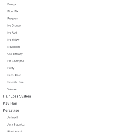
Energy
Fiber Fix
Frequent
No Orange
No Red
No Yellow
Nourishing
Oro Therapy
Pre Shampoo
Purity
Sensi Care
Smooth Care
Volume
Hair Loss System
K18 Hair
Kerastase
Aminexil
Aura Botanica
Blond Absolu