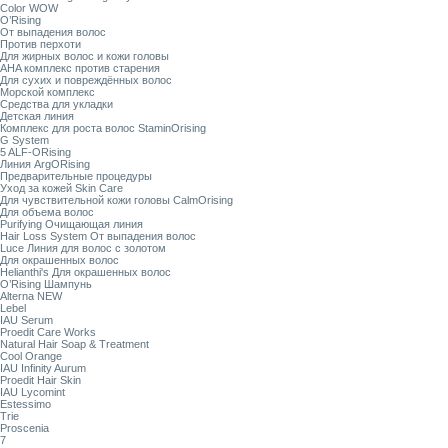
Color WOW
O’Rising
От выпадения волос
Против перхоти
Для жирных волос и кожи головы
AHA комплекс против старения
Для сухих и повреждённых волос
Морской комплекс
Средства для укладки
Детская линия
Комплекс для роста волос StaminOrising
G System
5 ALF-ORising
Линия ArgORising
Предварительные процедуры
Уход за кожей Skin Care
Для чувствительной кожи головы CalmOrising
Для объема волос
Purifying Очищающая линия
Hair Loss System От выпадения волос
Luce Линия для волос с золотом
Для окрашенных волос
Helianthi's Для окрашенных волос
O’Rising Шампунь
Alterna NEW
Lebel
IAU Serum
Proedit Care Works
Natural Hair Soap & Treatment
Cool Orange
IAU Infinity Aurum
Proedit Hair Skin
IAU Lycomint
Estessimo
Trie
Proscenia
7