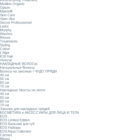
Restructuring Treatment
Medline Organic
Opium
Matrixfill
Skin Care
Viper-Ake
Secret Professionnel
Lador
Murphy
Washes
Rinses
Treatments
Styling
Colour
L'Alga
K18 Hair
Viviscal
НАКЛАДНЫЕ ВОЛОСЫ
Натуральные Волосы
Волосы на заколках / ЧУДО ПРЯДИ
40 см
50 см
60 см
70 см
Накладные Хвосты на ленте
40 см
50 см
60 см
70 см
Заколки для накладных прядей
КОСМЕТИКА и АКСЕССУАРЫ ДЛЯ ЛИЦА И ТЕЛА
EOS
EOS Limited Edition
EOS Бальзам для губ
EOS Наборы
EOS Aqua Collection
Carmex
Blistex