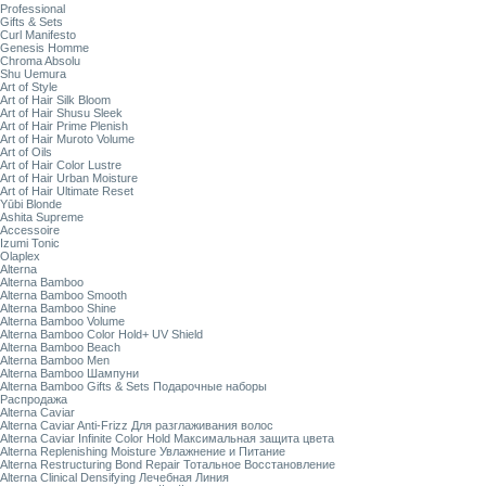
Professional
Gifts & Sets
Curl Manifesto
Genesis Homme
Chroma Absolu
Shu Uemura
Art of Style
Art of Hair Silk Bloom
Art of Hair Shusu Sleek
Art of Hair Prime Plenish
Art of Hair Muroto Volume
Art of Oils
Art of Hair Color Lustre
Art of Hair Urban Moisture
Art of Hair Ultimate Reset
Yūbi Blonde
Ashita Supreme
Accessoire
Izumi Tonic
Olaplex
Alterna
Alterna Bamboo
Alterna Bamboo Smooth
Alterna Bamboo Shine
Alterna Bamboo Volume
Alterna Bamboo Color Hold+ UV Shield
Alterna Bamboo Beach
Alterna Bamboo Men
Alterna Bamboo Шампуни
Alterna Bamboo Gifts & Sets Подарочные наборы
Распродажа
Alterna Caviar
Alterna Caviar Anti-Frizz Для разглаживания волос
Alterna Caviar Infinite Color Hold Максимальная защита цвета
Alterna Replenishing Moisture Увлажнение и Питание
Alterna Restructuring Bond Repair Тотальное Восстановление
Alterna Clinical Densifying Лечебная Линия