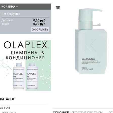
КОРЗИНА
Нет продуктов
Доставка
0,00 руб
Всего
0,00 руб
ОФОРМИТЬ
КАТАЛОГ
10 ТОП
ОПИСАНИЕ
ПОХОЖИЕ ПРОДУКТЫ ...
ОТ