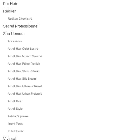
Pur Hair
Redken
Redken Chemistry
Secret Professionnel
Shu Uemura
Accessoire
Art of Hair Color Lustre
Art of Hair Muroto Volume
Art of Hair Prime Plenish
Art of Hair Shusu Sleek
Art of Hair Silk Bloom
Art of Hair Ultimate Reset
Art of Hair Urban Moisture
Art of Oils
Art of Style
Ashita Supreme
Izumi Tonic
Yūbi Blonde
Viviscal