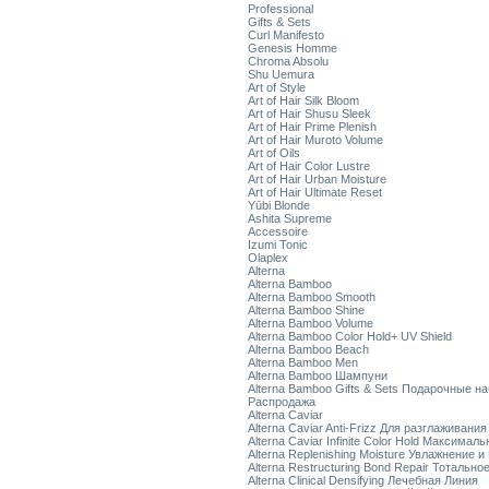
Professional
Gifts & Sets
Curl Manifesto
Genesis Homme
Chroma Absolu
Shu Uemura
Art of Style
Art of Hair Silk Bloom
Art of Hair Shusu Sleek
Art of Hair Prime Plenish
Art of Hair Muroto Volume
Art of Oils
Art of Hair Color Lustre
Art of Hair Urban Moisture
Art of Hair Ultimate Reset
Yūbi Blonde
Ashita Supreme
Accessoire
Izumi Tonic
Olaplex
Alterna
Alterna Bamboo
Alterna Bamboo Smooth
Alterna Bamboo Shine
Alterna Bamboo Volume
Alterna Bamboo Color Hold+ UV Shield
Alterna Bamboo Beach
Alterna Bamboo Men
Alterna Bamboo Шампуни
Alterna Bamboo Gifts & Sets Подарочные н
Распродажа
Alterna Caviar
Alterna Caviar Anti-Frizz Для разглаживани
Alterna Caviar Infinite Color Hold Максимал
Alterna Replenishing Moisture Увлажнение и
Alterna Restructuring Bond Repair Тотальн
Alterna Clinical Densifying Лечебная Линия