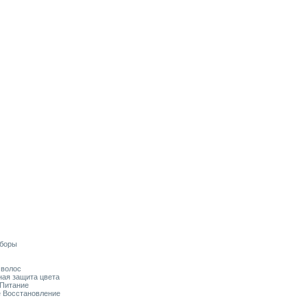
аборы
я волос
ьная защита цвета
 Питание
ое Восстановление