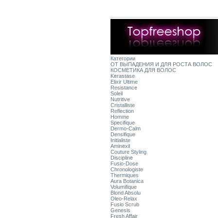
Категории
ОТ ВЫПАДЕНИЯ И ДЛЯ РОСТА ВОЛОС
КОСМЕТИКА ДЛЯ ВОЛОС
Kerastase
Elixir Ultime
Resistance
Soleil
Nutritive
Cristalliste
Reflection
Homme
Specifique
Dermo-Calm
Densifique
Initialiste
Aminexil
Couture Styling
Discipline
Fusio-Dose
Chronologiste
Thermiques
Aura Botanica
Volumifique
Blond Absolu
Oleo-Relax
Fusio Scrub
Genesis
Fresh Affair