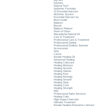
Big Size
Davines
Natural Tech
Authentic Formulas
Oi Essential Haircare
Alchemic System
Essential Haircare Su
More Inside
Balance
Boucle
Balance Relaxer
Heart of Glass
Macadamia Natural Oil
Care & Treatment
Professional Care & Treatment
Professional Styling
Professional Endless Summer
Accessories
Sets
L'anza
Keratin Healing Oil
Advanced Healing
Healing Colorcare
Healing Moisture
Healing Nourish
Healing Volume
Healing Pure
Healing Remedy
Healing Smooth
Healing Style
Healing Curls
Healing Strength
KB2
Professional Salon Services
Healing Color
High-Impact Haircolor
Ultimate Treatment
Keratin Healing Emergency Service