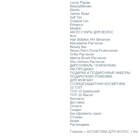
Lucas Papaw
BeautyBlender
Elemis
James Read
Self Tan
Gradual Tan
Enhance
Medik8
АКСЕССУАРЫ ДЛЯ ВОЛОС
Ikoo
Hair Bobbles HH Simonsen
Macadamia Расчески
Beauty Bar
Steam Pod L'Oreal Professional
Oribe Расчески
Alterna Brush Расчески
Shu Uemura Расчески
ДАРСОНВАЛЬ / D'ARSONVAL
РАСПРОДАЖА
ПОДАРКИ И ПОДАРОЧНЫЕ НАБОРЫ
ПОДАРОЧНАЯ УПАКОВКА
ДЛЯ МУЖЧИН
СОЛНЦЕЗАЩИТНАЯ КОСМЕТИКА
10 ТОП
ТОП 10 Шампуней
ТОП 10 Масок
Контакты
Доставка
Оплата
Скидки
Как оформить заказ
Отзывы
Акции
Распродажа
Главная
>
КОСМЕТИКА ДЛЯ ВОЛОС
>
Ke