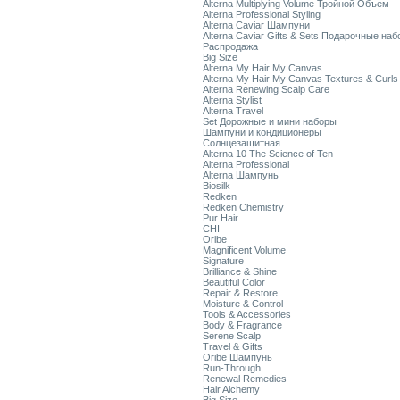
Alterna Multiplying Volume Тройной Объем
Alterna Professional Styling
Alterna Caviar Шампуни
Alterna Caviar Gifts & Sets Подарочные на
Распродажа
Big Size
Alterna My Hair My Canvas
Alterna My Hair My Canvas Textures & Curls
Alterna Renewing Scalp Care
Alterna Stylist
Alterna Travel
Set Дорожные и мини наборы
Шампуни и кондиционеры
Солнцезащитная
Alterna 10 The Science of Ten
Alterna Professional
Alterna Шампунь
Biosilk
Redken
Redken Chemistry
Pur Hair
CHI
Oribe
Magnificent Volume
Signature
Brilliance & Shine
Beautiful Color
Repair & Restore
Moisture & Control
Tools & Accessories
Body & Fragrance
Serene Scalp
Travel & Gifts
Oribe Шампунь
Run-Through
Renewal Remedies
Hair Alchemy