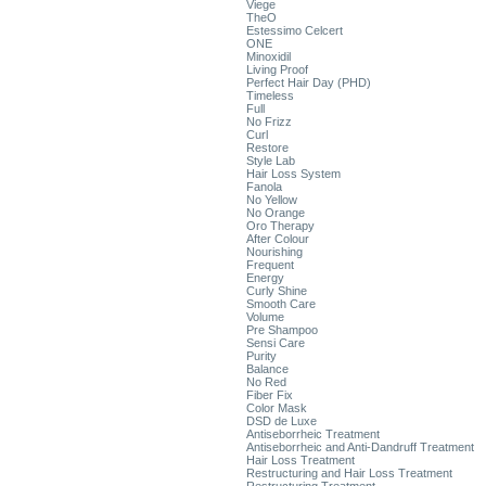
Viege
TheO
Estessimo Celcert
ONE
Minoxidil
Living Proof
Perfect Hair Day (PHD)
Timeless
Full
No Frizz
Curl
Restore
Style Lab
Hair Loss System
Fanola
No Yellow
No Orange
Oro Therapy
After Colour
Nourishing
Frequent
Energy
Curly Shine
Smooth Care
Volume
Pre Shampoo
Sensi Care
Purity
Balance
No Red
Fiber Fix
Color Mask
DSD de Luxe
Antiseborrheic Treatment
Antiseborrheic and Anti-Dandruff Treatment
Hair Loss Treatment
Restructuring and Hair Loss Treatment