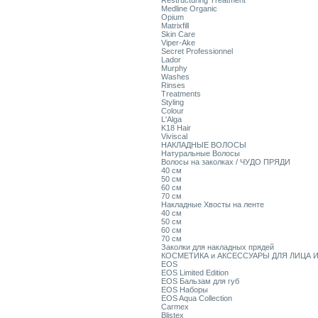
Restructuring Treatment
Medline Organic
Opium
Matrixfill
Skin Care
Viper-Ake
Secret Professionnel
Lador
Murphy
Washes
Rinses
Treatments
Styling
Colour
L'Alga
K18 Hair
Viviscal
НАКЛАДНЫЕ ВОЛОСЫ
Натуральные Волосы
Волосы на заколках / ЧУДО ПРЯДИ
40 см
50 см
60 см
70 см
Накладные Хвосты на ленте
40 см
50 см
60 см
70 см
Заколки для накладных прядей
КОСМЕТИКА и АКСЕССУАРЫ ДЛЯ ЛИЦА И
EOS
EOS Limited Edition
EOS Бальзам для губ
EOS Наборы
EOS Aqua Collection
Carmex
Blistex