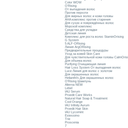
Color WOW
O’Rising
От выпадения волос
Против перхоти
Для жирных волос и кожи головы
AHA комплекс против старения
Для сухих и повреждённых волос
Морской комплекс
Средства для укладки
Детская линия
Комплекс для роста волос StaminOrising
G System
5 ALF-ORising
Линия ArgORising
Предварительные процедуры
Уход за кожей Skin Care
Для чувствительной кожи головы CalmOris
Для объема волос
Purifying Очищающая линия
Hair Loss System От выпадения волос
Luce Линия для волос с золотом
Для окрашенных волос
Helianthi's Для окрашенных волос
O’Rising Шампунь
Alterna NEW
Lebel
IAU Serum
Proedit Care Works
Natural Hair Soap & Treatment
Cool Orange
IAU Infinity Aurum
Proedit Hair Skin
IAU Lycomint
Estessimo
Trie
Proscenia
7